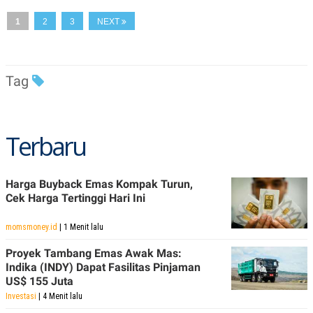
S
A
A
G
1
2
3
NEXT
T
E
D
S
A
T
A
Tag
K
L
O
I
N
P
T
S
A
U
Terbaru
N
S
T
V
Harga Buyback Emas Kompak Turun,
Cek Harga Tertinggi Hari Ini
JARINGAN
momsmoney.id
| 1 Menit lalu
K
P
O
R
Proyek Tambang Emas Awak Mas:
N
E
Indika (INDY) Dapat Fasilitas Pinjaman
T
S
US$ 155 Juta
A
S
N
R
Investasi
| 4 Menit lalu
A
E