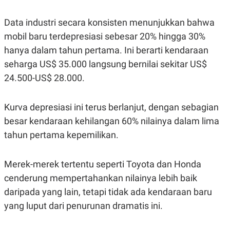
N
S
E
E
Data industri secara konsisten menunjukkan bahwa
W
R
S
E
mobil baru terdepresiasi sebesar 20% hingga 30%
S
M
hanya dalam tahun pertama. Ini berarti kendaraan
E
O
T
N
seharga US$ 35.000 langsung bernilai sekitar US$
U
I
P
A
24.500-US$ 28.000.
A
K
D
I
V
L
Kurva depresiasi ini terus berlanjut, dengan sebagian
A
besar kendaraan kehilangan 60% nilainya dalam lima
S
K
tahun pertama kepemilikan.
O
R
P
O
Merek-merek tertentu seperti Toyota dan Honda
R
cenderung mempertahankan nilainya lebih baik
A
S
daripada yang lain, tetapi tidak ada kendaraan baru
I
yang luput dari penurunan dramatis ini.
K
N
I
A
L
T