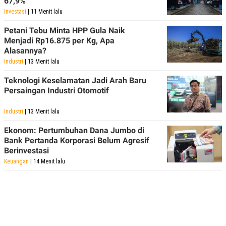
67,9%
R
T
Investasi
| 11 Menit lalu
I
S
I
Petani Tebu Minta HPP Gula Naik
N
Menjadi Rp16.875 per Kg, Apa
G
Alasannya?
K
Industri
| 13 Menit lalu
G
M
Teknologi Keselamatan Jadi Arah Baru
E
Persaingan Industri Otomotif
D
I
A
Industri
| 13 Menit lalu
.
I
Ekonom: Pertumbuhan Dana Jumbo di
D
Bank Pertanda Korporasi Belum Agresif
Berinvestasi
Keuangan
| 14 Menit lalu
SITEMAP
PROFILE
TERM
OF
USE
PEDOMAN
PEMBERITAAN
SIBER
PRIVACY