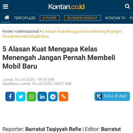
TERPOPULER
E-PAPER
BUSINESS INSIGHT
KONTAN TV
P
Home
>
internasional
>
5 Alasan Kuat Mengapa Kelas Menengah Jangan
Pernah Membeli Mobil Baru
MY
5 Alasan Kuat Mengapa Kelas
KONTAN
Menengah Jangan Pernah Membeli
Daftar
Mobil Baru
Masuk
Jumat, 18 Juli 2025 | 04:30 WIB
Diperbarui Jumat, 18 Juli 2025 / 04:27 WIB
BERITA
Baca di App
I
N
N
A
V
S
E
I
S
O
Reporter:
Barratut Taqiyyah Rafie
| Editor:
Barratut
T
N