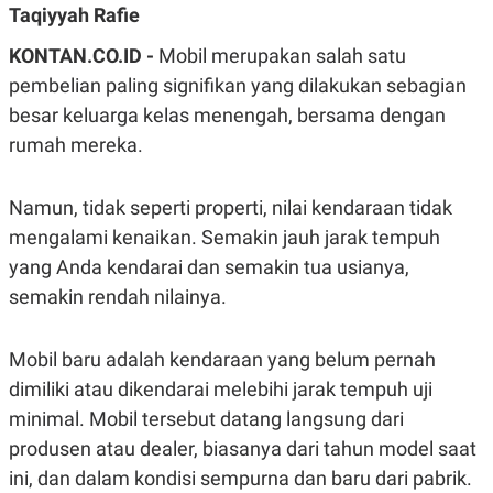
Taqiyyah Rafie
A
A
S
L
I
KONTAN.CO.ID -
Mobil merupakan salah satu
K
I
pembelian paling signifikan yang dilakukan sebagian
E
N
besar keluarga kelas menengah, bersama dengan
U
D
A
U
rumah mereka.
N
S
G
T
A
R
N
I
Namun, tidak seperti properti, nilai kendaraan tidak
P
I
mengalami kenaikan. Semakin jauh jarak tempuh
E
N
yang Anda kendarai dan semakin tua usianya,
L
T
U
E
semakin rendah nilainya.
A
R
N
N
G
A
U
S
Mobil baru adalah kendaraan yang belum pernah
S
I
dimiliki atau dikendarai melebihi jarak tempuh uji
A
O
H
N
minimal. Mobil tersebut datang langsung dari
A
A
L
produsen atau dealer, biasanya dari tahun model saat
P
R
ini, dan dalam kondisi sempurna dan baru dari pabrik.
E
E