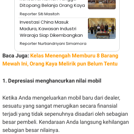
E
Ditopang Belanja Orang Kaya
R
Reporter Siti Masitoh
F
B
O
U
Investasi China Masuk
K
S
Madura, Kawasan Industri
U
I
S
N
Wiraraja Siap Dikembangkan
E
S
Reporter Nurtiandriyani Simamora
S
I
Baca Juga:
Kelas Menengah Memburu 8 Barang
N
S
Mewah Ini, Orang Kaya Melirik pun Belum Tentu
I
G
H
1. Depresiasi menghancurkan nilai mobil
T
S
B
T
E
Ketika Anda mengeluarkan mobil baru dari dealer,
O
L
C
A
sesuatu yang sangat merugikan secara finansial
K
N
S
J
terjadi yang tidak sepenuhnya disadari oleh sebagian
E
A
besar pembeli. Kendaraan Anda langsung kehilangan
T
O
U
N
sebagian besar nilainya.
P