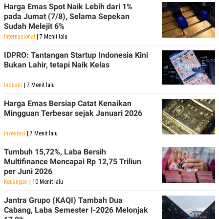
C
L
Harga Emas Spot Naik Lebih dari 1%
A
E
pada Jumat (7/8), Selama Sepekan
D
A
Sudah Melejit 6%
E
S
M
E
Internasional
| 7 Menit lalu
Y
.
I
IDPRO: Tantangan Startup Indonesia Kini
D
Bukan Lahir, tetapi Naik Kelas
L
K
A
I
N
N
Industri
| 7 Menit lalu
G
E
G
R
Harga Emas Bersiap Catat Kenaikan
A
J
Mingguan Terbesar sejak Januari 2026
N
A
A
E
N
M
Investasi
| 7 Menit lalu
C
I
E
T
Tumbuh 15,72%, Laba Bersih
T
E
Multifinance Mencapai Rp 12,75 Triliun
A
N
per Juni 2026
K
Keuangan
| 10 Menit lalu
E
A
P
D
Jantra Grupo (KAQI) Tambah Dua
A
V
P
E
Cabang, Laba Semester I-2026 Melonjak
E
R