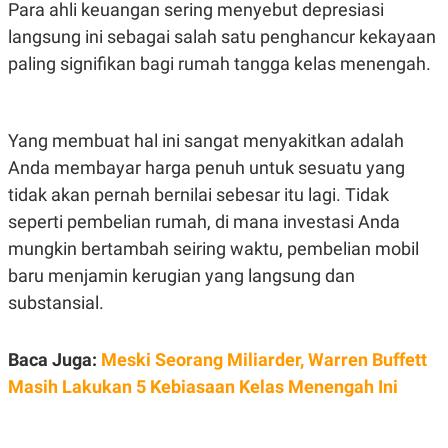
A
I
Para ahli keuangan sering menyebut depresiasi
S
V
langsung ini sebagai salah satu penghancur kekayaan
K
E
E
paling signifikan bagi rumah tangga kelas menengah.
M
E
N
T
E
Yang membuat hal ini sangat menyakitkan adalah
R
Anda membayar harga penuh untuk sesuatu yang
I
A
tidak akan pernah bernilai sebesar itu lagi. Tidak
N
seperti pembelian rumah, di mana investasi Anda
L
E
mungkin bertambah seiring waktu, pembelian mobil
S
T
baru menjamin kerugian yang langsung dan
A
substansial.
R
I
Baca Juga:
Meski Seorang Miliarder, Warren Buffett
KANAL
Masih Lakukan 5 Kebiasaan Kelas Menengah Ini
P
I
U
M