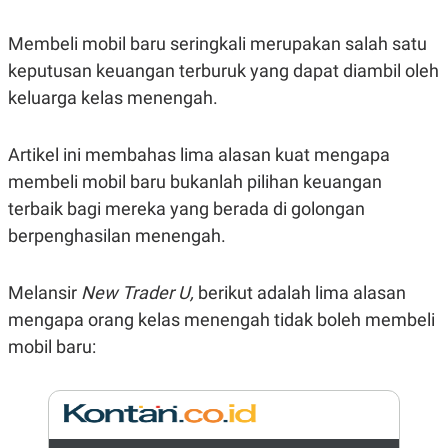
R
G
S
I
Membeli mobil baru seringkali merupakan salah satu
O
O
N
N
keputusan keuangan terburuk yang dapat diambil oleh
A
A
L
L
keluarga kelas menengah.
F
I
N
Artikel ini membahas lima alasan kuat mengapa
A
N
membeli mobil baru bukanlah pilihan keuangan
C
E
terbaik bagi mereka yang berada di golongan
Y
C
berpenghasilan menengah.
A
A
N
R
G
I
Melansir
New Trader U,
berikut adalah lima alasan
T
T
E
A
mengapa orang kelas menengah tidak boleh membeli
R
H
.
U
mobil baru:
.
.
K
L
E
I
S
F