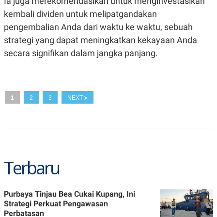
Ia juga merekomendasikan untuk menginvestasikan
C
L
A
E
kembali dividen untuk melipatgandakan
D
A
E
S
pengembalian Anda dari waktu ke waktu, sebuah
M
E
strategi yang dapat meningkatkan kekayaan Anda
Y
.
I
secara signifikan dalam jangka panjang.
D
L
K
A
I
N
N
G
E
1
2
3
NEXT
G
R
A
J
N
A
A
E
N
M
C
I
E
T
T
E
Terbaru
A
N
K
E
A
P
D
Purbaya Tinjau Bea Cukai Kupang, Ini
A
V
Strategi Perkuat Pengawasan
P
E
Perbatasan
E
R