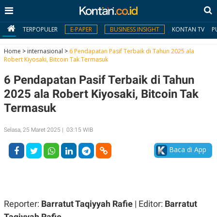
TERPOPULER
E-PAPER
BUSINESS INSIGHT
KONTAN TV
P
Home
>
internasional
>
6 Pendapatan Pasif Terbaik di Tahun 2025 ala
Robert Kiyosaki, Bitcoin Tak Termasuk
MY
6 Pendapatan Pasif Terbaik di Tahun
KONTAN
2025 ala Robert Kiyosaki, Bitcoin Tak
Daftar
Termasuk
Masuk
Selasa, 25 Maret 2025 | 03:15 WIB
Baca di App
BERITA
I
N
N
A
V
S
E
I
Reporter:
Barratut Taqiyyah Rafie
| Editor:
Barratut
S
O
Taqiyyah Rafie
T
N