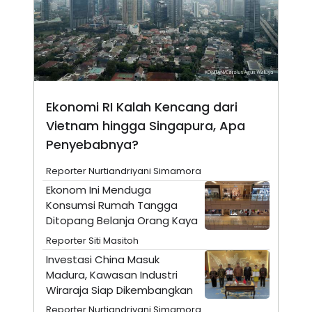
E
E
H
S
A
T
T
Y
A
L
N
E
E
A
N
N
G
A
Ekonomi RI Kalah Kencang dari
L
L
I
I
Vietnam hingga Singapura, Apa
S
S
H
I
Penyebabnya?
S
E
K
Reporter Nurtiandriyani Simamora
X
O
Ekonom Ini Menduga
E
L
C
O
Konsumsi Rumah Tangga
U
M
Ditopang Belanja Orang Kaya
T
I
Reporter Siti Masitoh
V
Investasi China Masuk
E
C
Madura, Kawasan Industri
O
Wiraraja Siap Dikembangkan
R
N
Reporter Nurtiandriyani Simamora