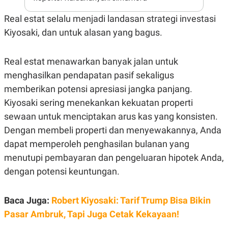
E
R
Real estat selalu menjadi landasan strategi investasi
F
B
Kiyosaki, dan untuk alasan yang bagus.
O
U
K
S
U
I
S
N
Real estat menawarkan banyak jalan untuk
E
S
menghasilkan pendapatan pasif sekaligus
S
memberikan potensi apresiasi jangka panjang.
I
N
Kiyosaki sering menekankan kekuatan properti
S
I
sewaan untuk menciptakan arus kas yang konsisten.
G
Dengan membeli properti dan menyewakannya, Anda
H
T
dapat memperoleh penghasilan bulanan yang
S
B
menutupi pembayaran dan pengeluaran hipotek Anda,
T
E
O
L
dengan potensi keuntungan.
C
A
K
N
S
J
Baca Juga:
Robert Kiyosaki: Tarif Trump Bisa Bikin
E
A
T
O
Pasar Ambruk, Tapi Juga Cetak Kekayaan!
U
N
P