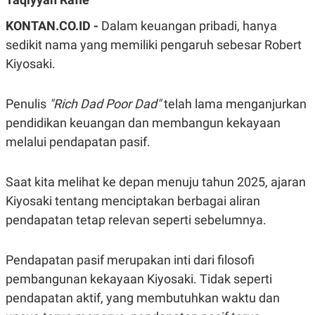
A
A
S
L
KONTAN.CO.ID -
Dalam keuangan pribadi, hanya
I
sedikit nama yang memiliki pengaruh sebesar Robert
K
I
Kiyosaki.
E
N
U
D
A
U
N
S
Penulis
"Rich Dad Poor Dad"
telah lama menganjurkan
G
T
A
R
pendidikan keuangan dan membangun kekayaan
N
I
melalui pendapatan pasif.
P
I
E
N
L
T
Saat kita melihat ke depan menuju tahun 2025, ajaran
U
E
A
R
Kiyosaki tentang menciptakan berbagai aliran
N
N
G
A
pendapatan tetap relevan seperti sebelumnya.
U
S
S
I
A
O
Pendapatan pasif merupakan inti dari filosofi
H
N
A
A
pembangunan kekayaan Kiyosaki. Tidak seperti
L
pendapatan aktif, yang membutuhkan waktu dan
P
R
E
E