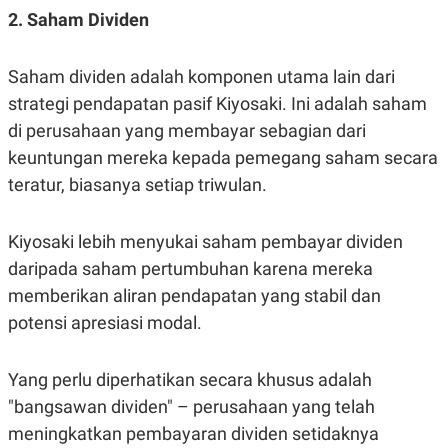
A
I
2. Saham Dividen
S
V
K
E
E
M
Saham dividen adalah komponen utama lain dari
E
strategi pendapatan pasif Kiyosaki. Ini adalah saham
N
T
di perusahaan yang membayar sebagian dari
E
R
keuntungan mereka kepada pemegang saham secara
I
teratur, biasanya setiap triwulan.
A
N
L
Kiyosaki lebih menyukai saham pembayar dividen
E
S
daripada saham pertumbuhan karena mereka
T
A
memberikan aliran pendapatan yang stabil dan
R
potensi apresiasi modal.
I
KANAL
Yang perlu diperhatikan secara khusus adalah
"bangsawan dividen" – perusahaan yang telah
P
I
meningkatkan pembayaran dividen setidaknya
U
M