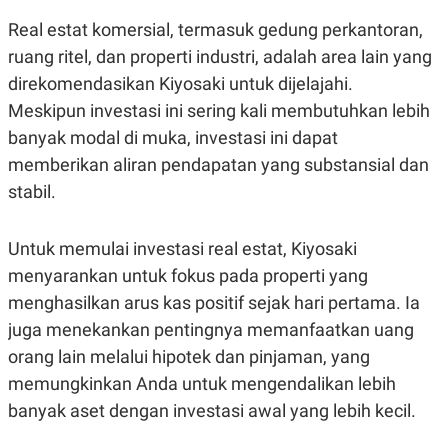
N
S
Real estat komersial, termasuk gedung perkantoran,
E
E
W
R
ruang ritel, dan properti industri, adalah area lain yang
S
E
direkomendasikan Kiyosaki untuk dijelajahi.
S
M
E
O
Meskipun investasi ini sering kali membutuhkan lebih
T
N
U
I
banyak modal di muka, investasi ini dapat
P
A
memberikan aliran pendapatan yang substansial dan
A
K
D
I
stabil.
V
L
A
S
Untuk memulai investasi real estat, Kiyosaki
K
O
menyarankan untuk fokus pada properti yang
R
menghasilkan arus kas positif sejak hari pertama. Ia
P
O
juga menekankan pentingnya memanfaatkan uang
R
A
orang lain melalui hipotek dan pinjaman, yang
S
I
memungkinkan Anda untuk mengendalikan lebih
K
N
banyak aset dengan investasi awal yang lebih kecil.
I
A
L
T