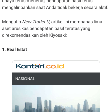
upaya terus-menerus, pendapatan pasif terus
R
G
mengalir bahkan saat Anda tidak bekerja secara aktif.
S
I
O
O
N
N
A
A
Mengutip
New Trader U
, artikel ini membahas lima
L
L
F
aset arus kas pendapatan pasif teratas yang
I
direkomendasikan oleh Kiyosaki:
N
A
N
C
1. Real Estat
E
Y
C
A
A
N
R
G
I
T
T
E
A
NASIONAL
R
H
.
U
.
.
K
L
E
I
S
F