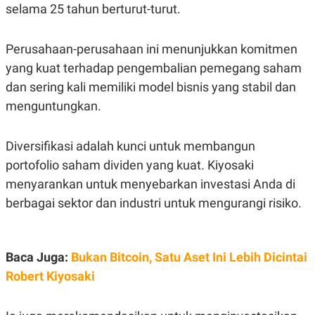
S
A
selama 25 tahun berturut-turut.
A
G
T
E
D
S
Perusahaan-perusahaan ini menunjukkan komitmen
A
T
yang kuat terhadap pengembalian pemegang saham
A
dan sering kali memiliki model bisnis yang stabil dan
K
L
O
I
menguntungkan.
N
P
T
S
A
U
Diversifikasi adalah kunci untuk membangun
N
S
T
portofolio saham dividen yang kuat. Kiyosaki
V
menyarankan untuk menyebarkan investasi Anda di
berbagai sektor dan industri untuk mengurangi risiko.
JARINGAN
K
P
O
R
Baca Juga:
Bukan Bitcoin, Satu Aset Ini Lebih Dicintai
N
E
T
S
Robert Kiyosaki
A
S
N
R
A
E