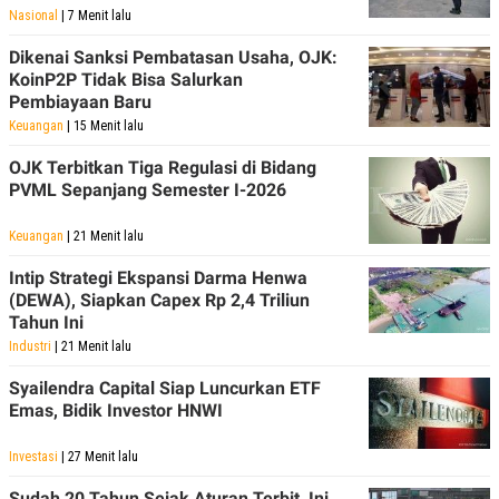
R
T
Nasional
| 7 Menit lalu
I
S
Dikenai Sanksi Pembatasan Usaha, OJK:
I
KoinP2P Tidak Bisa Salurkan
N
G
Pembiayaan Baru
Keuangan
| 15 Menit lalu
K
G
M
OJK Terbitkan Tiga Regulasi di Bidang
E
PVML Sepanjang Semester I-2026
D
I
A
Keuangan
| 21 Menit lalu
.
I
Intip Strategi Ekspansi Darma Henwa
D
(DEWA), Siapkan Capex Rp 2,4 Triliun
Tahun Ini
Industri
| 21 Menit lalu
SITEMAP
PROFILE
TERM
Syailendra Capital Siap Luncurkan ETF
OF
USE
Emas, Bidik Investor HNWI
PEDOMAN
PEMBERITAAN
Investasi
| 27 Menit lalu
SIBER
PRIVACY
Sudah 20 Tahun Sejak Aturan Terbit, Ini