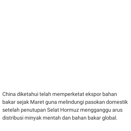
E
E
H
S
A
T
T
Y
A
L
N
E
E
A
N
N
G
A
L
L
I
I
S
S
H
I
S
E
K
X
O
E
L
C
O
U
M
China diketahui telah memperketat ekspor bahan
T
I
bakar sejak Maret guna melindungi pasokan domestik
V
E
setelah penutupan Selat Hormuz mengganggu arus
C
distribusi minyak mentah dan bahan bakar global.
O
R
N