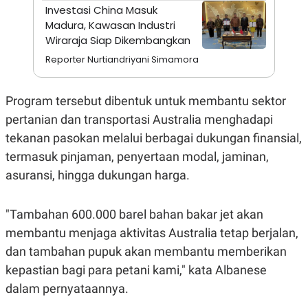
A
I
Investasi China Masuk
S
V
Madura, Kawasan Industri
K
E
E
Wiraraja Siap Dikembangkan
M
Reporter Nurtiandriyani Simamora
E
N
T
E
Program tersebut dibentuk untuk membantu sektor
R
I
pertanian dan transportasi Australia menghadapi
A
tekanan pasokan melalui berbagai dukungan finansial,
N
L
termasuk pinjaman, penyertaan modal, jaminan,
E
asuransi, hingga dukungan harga.
S
T
A
R
"Tambahan 600.000 barel bahan bakar jet akan
I
membantu menjaga aktivitas Australia tetap berjalan,
dan tambahan pupuk akan membantu memberikan
KANAL
kepastian bagi para petani kami," kata Albanese
dalam pernyataannya.
P
I
U
M