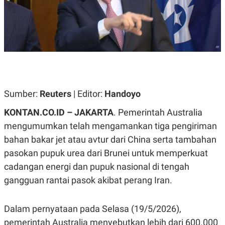
A
A
S
L
I
K
I
E
N
U
D
A
U
N
S
G
T
A
R
Sumber:
N
I
Reuters
| Editor:
Handoyo
P
I
KONTAN.CO.ID – JAKARTA
. Pemerintah Australia
E
N
L
T
mengumumkan telah mengamankan tiga pengiriman
U
E
A
R
bahan bakar jet atau avtur dari China serta tambahan
N
N
pasokan pupuk urea dari Brunei untuk memperkuat
G
A
U
S
cadangan energi dan pupuk nasional di tengah
S
I
A
O
gangguan rantai pasok akibat perang Iran.
H
N
A
A
L
Dalam pernyataan pada Selasa (19/5/2026),
P
R
pemerintah Australia menyebutkan lebih dari 600.000
E
E