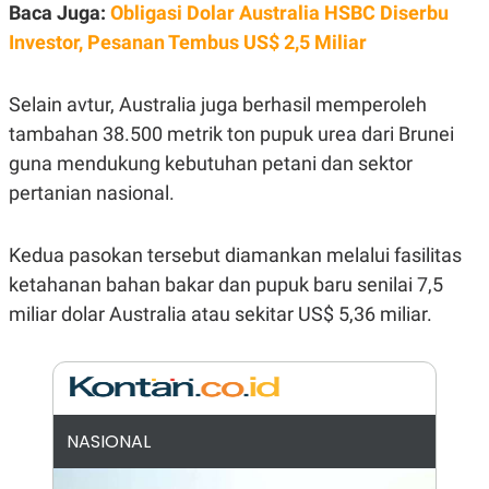
E
Baca Juga:
Obligasi Dolar Australia HSBC Diserbu
R
Investor, Pesanan Tembus US$ 2,5 Miliar
F
B
O
U
K
S
Selain avtur, Australia juga berhasil memperoleh
U
I
S
N
tambahan 38.500 metrik ton pupuk urea dari Brunei
E
S
guna mendukung kebutuhan petani dan sektor
S
pertanian nasional.
I
N
S
I
Kedua pasokan tersebut diamankan melalui fasilitas
G
H
ketahanan bahan bakar dan pupuk baru senilai 7,5
T
miliar dolar Australia atau sekitar US$ 5,36 miliar.
S
B
T
E
O
L
C
A
K
N
S
J
E
A
NASIONAL
T
O
U
N
P