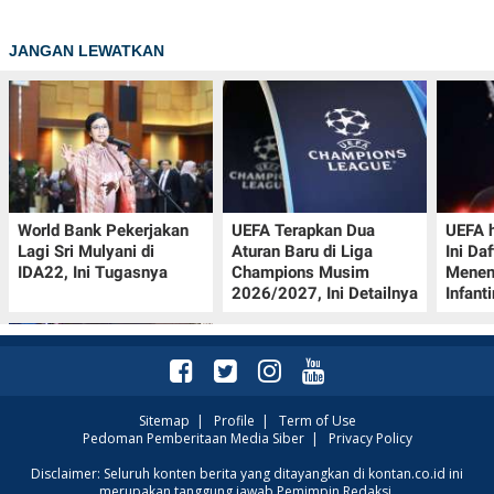
JANGAN LEWATKAN
World Bank Pekerjakan
UEFA Terapkan Dua
UEFA h
Lagi Sri Mulyani di
Aturan Baru di Liga
Ini Da
IDA22, Ini Tugasnya
Champions Musim
Menen
2026/2027, Ini Detailnya
Infant
Sitemap
|
Profile
|
Term of Use
Pedoman Pemberitaan Media Siber
|
Privacy Policy
Jadwal Perempat Final
Disclaimer: Seluruh konten berita yang ditayangkan di kontan.co.id ini
merupakan tanggung jawab Pemimpin Redaksi.
GOTF MLBB 2026: ONIC