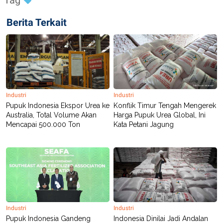
R
T
I
S
Berita Terkait
I
N
G
K
G
M
E
D
Industri
Industri
I
A
Pupuk Indonesia Ekspor Urea ke
Konflik Timur Tengah Mengerek
.
Australia, Total Volume Akan
Harga Pupuk Urea Global, Ini
I
Mencapai 500.000 Ton
Kata Petani Jagung
D
SITEMAP
PROFILE
TERM
OF
USE
PEDOMAN
PEMBERITAAN
Industri
Industri
SIBER
Pupuk Indonesia Gandeng
Indonesia Dinilai Jadi Andalan
PRIVACY