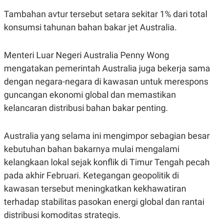
S
A
A
G
Tambahan avtur tersebut setara sekitar 1% dari total
T
E
konsumsi tahunan bahan bakar jet Australia.
D
S
A
T
A
Menteri Luar Negeri Australia Penny Wong
K
L
mengatakan pemerintah Australia juga bekerja sama
O
I
N
P
dengan negara-negara di kawasan untuk merespons
T
S
guncangan ekonomi global dan memastikan
A
U
N
S
kelancaran distribusi bahan bakar penting.
T
V
Australia yang selama ini mengimpor sebagian besar
JARINGAN
kebutuhan bahan bakarnya mulai mengalami
kelangkaan lokal sejak konflik di Timur Tengah pecah
K
P
pada akhir Februari. Ketegangan geopolitik di
O
R
N
E
kawasan tersebut meningkatkan kekhawatiran
T
S
A
S
terhadap stabilitas pasokan energi global dan rantai
N
R
A
E
distribusi komoditas strategis.