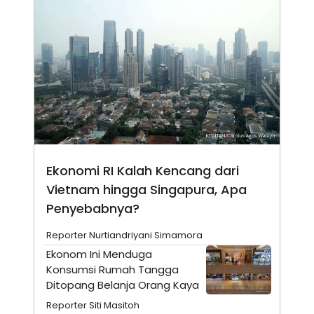
N
S
E
E
W
R
S
E
S
M
E
O
T
N
U
I
P
A
A
K
D
I
V
L
A
S
Ekonomi RI Kalah Kencang dari
K
Vietnam hingga Singapura, Apa
O
R
Penyebabnya?
P
O
R
Reporter Nurtiandriyani Simamora
A
Ekonom Ini Menduga
S
I
Konsumsi Rumah Tangga
Ditopang Belanja Orang Kaya
K
N
I
A
Reporter Siti Masitoh
L
T