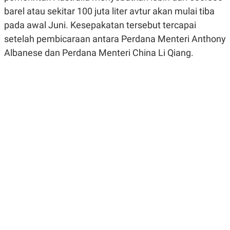
R
G
barel atau sekitar 100 juta liter avtur akan mulai tiba
S
I
O
O
pada awal Juni. Kesepakatan tersebut tercapai
N
N
setelah pembicaraan antara Perdana Menteri Anthony
A
A
L
L
Albanese dan Perdana Menteri China Li Qiang.
F
I
N
A
N
C
E
Y
C
A
A
N
R
G
I
T
T
E
A
R
H
.
U
.
.
K
L
E
I
S
F