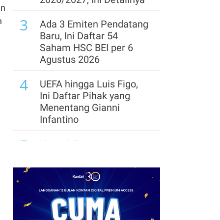
an
Trump Bidik Dominasi
3
China
n
Ada 3 Emiten Pendatang
Baru, Ini Daftar 54
8
ConocoPhillips Ganti
Saham HSC BEI per 6
CEO di Tengah Lonjakan
Agustus 2026
Laba Terbesar Sejak
4
2022
UEFA hingga Luis Figo,
Ini Daftar Pihak yang
9
Laba Kuartal II OCBC
Menentang Gianni
Melonjak 22%, Bank
Infantino
Naikkan Proyeksi
5
Pertumbuhan Kredit
Krisis Migrasi Ancam
2026
Status Maroko sebagai
Tuan Rumah Piala Dunia
2030
6
Tema dan Logo Hari
Pramuka Ke-65 Tahun