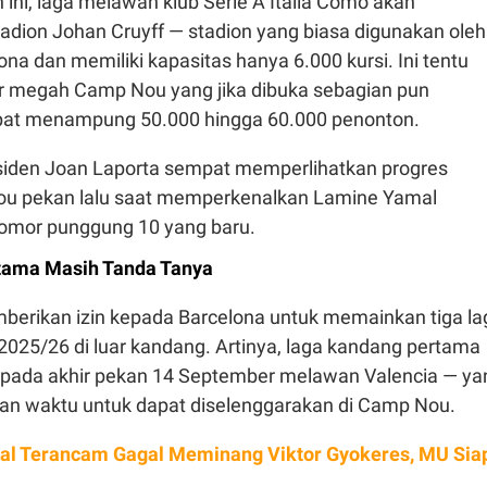
ini, laga melawan klub Serie A Italia Como akan
adion Johan Cruyff — stadion yang biasa digunakan oleh
ona dan memiliki kapasitas hanya 6.000 kursi. Ini tentu
er megah Camp Nou yang jika dibuka sebagian pun
pat menampung 50.000 hingga 60.000 penonton.
iden Joan Laporta sempat memperlihatkan progres
ou pekan lalu saat memperkenalkan Lamine Yamal
nomor punggung 10 yang baru.
rtama Masih Tanda Tanya
mberikan izin kepada Barcelona untuk memainkan tiga la
25/26 di luar kandang. Artinya, laga kandang pertama
r pada akhir pekan 14 September melawan Valencia — ya
gan waktu untuk dapat diselenggarakan di Camp Nou.
al Terancam Gagal Meminang Viktor Gyokeres, MU Sia