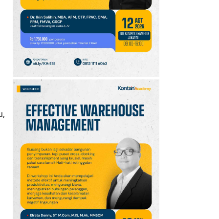
Reforestathon
u,