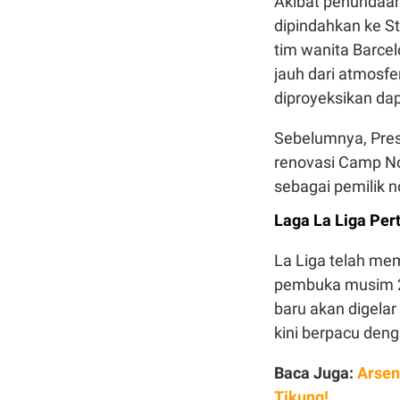
Akibat penundaan 
dipindahkan ke St
tim wanita Barcel
jauh dari atmosf
diproyeksikan da
Sebelumnya, Pres
renovasi Camp N
sebagai pemilik 
Laga La Liga Pe
La Liga telah me
pembuka musim 20
baru akan digela
kini berpacu den
Baca Juga:
Arsen
Tikung!