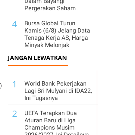
Dalam Bayangi
Pergerakan Saham
4
Bursa Global Turun
Kamis (6/8) Jelang Data
Tenaga Kerja AS, Harga
Minyak Melonjak
JANGAN LEWATKAN
5
Dolar AS Menguat
terhadap Yen Jelang Rilis
Data Tenaga Kerja AS
1
World Bank Pekerjakan
)
6
Harga Emas Pangkas
Lagi Sri Mulyani di IDA22,
Penguatan, Kenaikan
Ini Tugasnya
Minyak akibat Iran Tekan
2
Sentimen Pasar
UEFA Terapkan Dua
Aturan Baru di Liga
7
AS Terapkan Tarif 15%
Champions Musim
atas Produk Polysilicon,
2026/2027, Ini Detailnya