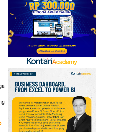
2026: Aktif Dukung
Swasembada Pangan
Nasional
7
Apa Saja Syarat
Pencairan JHT 10%? Cek
Dokumen dan Panduan
untuk Peserta BPJSTK
8
Cek Kode Redeem EA FC
Mobile Update 7 Agustus
2026: Klaim Ribuan
ga
Gems Gratis!
ng
9
Tema dan Kegiatan Hari
Hutan Indonesia 7
Agustus 2026:
p
Kampanye