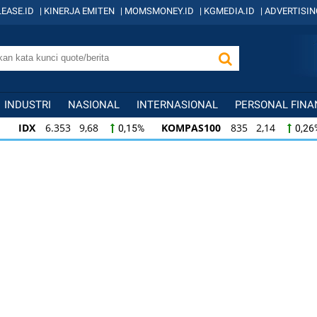
EASE.ID
|
KINERJA EMITEN
|
MOMSMONEY.ID
|
KGMEDIA.ID
|
ADVERTISIN
INDUSTRI
NASIONAL
INTERNASIONAL
PERSONAL FINA
IDX
6.353 9,68
KOMPAS100
835 2,14
0,15%
0,26
KOMPAS100
835 2,14
LQ45
633 2,36
0,26%
0,37
LQ45
633 2,36
ISSI
219 0,18
IDX3
0,37%
0,08%