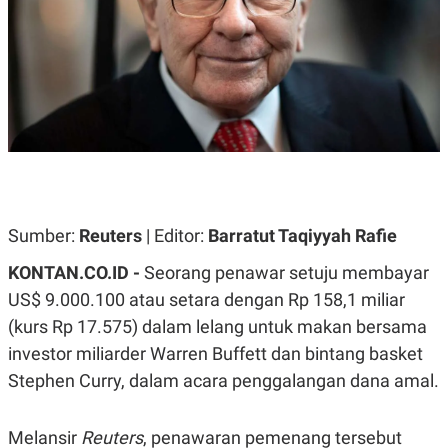
A
A
S
L
I
K
I
E
N
U
D
A
U
N
S
G
T
A
R
N
I
P
I
E
N
Sumber:
Reuters
| Editor:
Barratut Taqiyyah Rafie
L
T
U
E
KONTAN.CO.ID -
Seorang penawar setuju membayar
A
R
N
N
US$ 9.000.100 atau setara dengan Rp 158,1 miliar
G
A
U
S
(kurs Rp 17.575) dalam lelang untuk makan bersama
S
I
investor miliarder Warren Buffett dan bintang basket
A
O
H
N
Stephen Curry, dalam acara penggalangan dana amal.
A
A
L
P
R
Melansir
Reuters
, penawaran pemenang tersebut
E
E