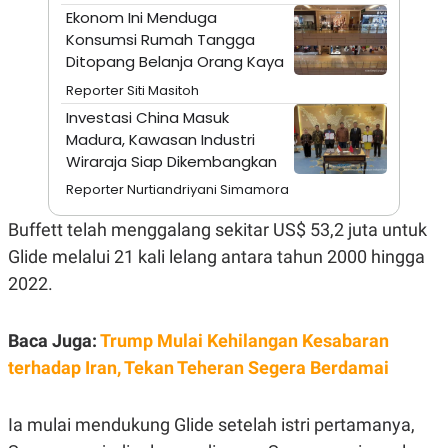
A
I
Ekonom Ini Menduga
S
V
Konsumsi Rumah Tangga
K
E
E
Ditopang Belanja Orang Kaya
M
E
Reporter Siti Masitoh
N
Investasi China Masuk
T
E
Madura, Kawasan Industri
R
Wiraraja Siap Dikembangkan
I
A
Reporter Nurtiandriyani Simamora
N
L
Buffett telah menggalang sekitar US$ 53,2 juta untuk
E
Glide melalui 21 kali lelang antara tahun 2000 hingga
S
T
2022.
A
R
I
Baca Juga:
Trump Mulai Kehilangan Kesabaran
terhadap Iran, Tekan Teheran Segera Berdamai
KANAL
P
I
Ia mulai mendukung Glide setelah istri pertamanya,
U
M