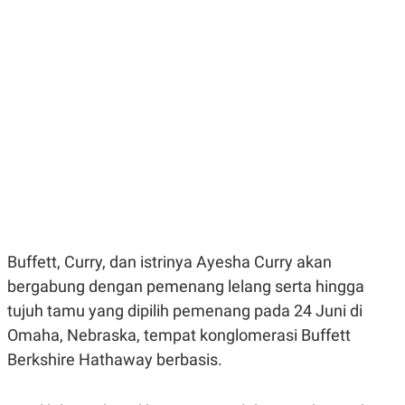
E
E
H
S
A
T
T
Y
A
L
N
E
E
A
N
N
G
A
L
L
I
I
S
S
H
I
S
E
K
X
O
E
L
Buffett, Curry, dan istrinya Ayesha Curry akan
C
O
U
M
bergabung dengan pemenang lelang serta hingga
T
I
tujuh tamu yang dipilih pemenang pada 24 Juni di
V
Omaha, Nebraska, tempat konglomerasi Buffett
E
C
Berkshire Hathaway berbasis.
O
R
N