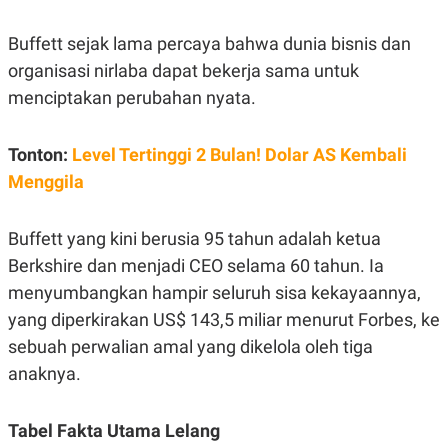
C
L
A
E
D
A
Buffett sejak lama percaya bahwa dunia bisnis dan
E
S
organisasi nirlaba dapat bekerja sama untuk
M
E
Y
.
menciptakan perubahan nyata.
I
D
L
K
Tonton:
Level Tertinggi 2 Bulan! Dolar AS Kembali
A
I
N
N
Menggila
G
E
G
R
A
J
Buffett yang kini berusia 95 tahun adalah ketua
N
A
A
E
Berkshire dan menjadi CEO selama 60 tahun. Ia
N
M
C
I
menyumbangkan hampir seluruh sisa kekayaannya,
E
T
yang diperkirakan US$ 143,5 miliar menurut Forbes, ke
T
E
A
N
sebuah perwalian amal yang dikelola oleh tiga
K
anaknya.
E
A
P
D
A
V
P
E
Tabel Fakta Utama Lelang
E
R