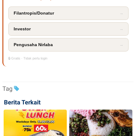
POLICY
Filantropis/Donatur
→
Investor
→
Pengusaha Nirlaba
→
🔒 Gratis · Tidak perlu login
Tag
Berita Terkait