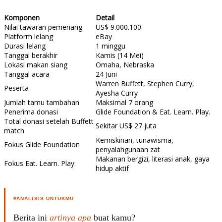
R
T
I
Komponen
Detail
S
Nilai tawaran pemenang
US$ 9.000.100
I
Platform lelang
eBay
N
G
Durasi lelang
1 minggu
Tanggal berakhir
Kamis (14 Mei)
K
Lokasi makan siang
Omaha, Nebraska
G
M
Tanggal acara
24 Juni
E
Warren Buffett, Stephen Curry,
Peserta
D
Ayesha Curry
I
Jumlah tamu tambahan
Maksimal 7 orang
A
Penerima donasi
Glide Foundation & Eat. Learn. Play.
.
I
Total donasi setelah Buffett
Sekitar US$ 27 juta
D
match
Kemiskinan, tunawisma,
Fokus Glide Foundation
penyalahgunaan zat
Makanan bergizi, literasi anak, gaya
Fokus Eat. Learn. Play.
SITEMAP
PROFILE
TERM
hidup aktif
OF
USE
PEDOMAN
ANALISIS UNTUKMU
PEMBERITAAN
SIBER
Berita ini
artinya apa
buat kamu?
PRIVACY