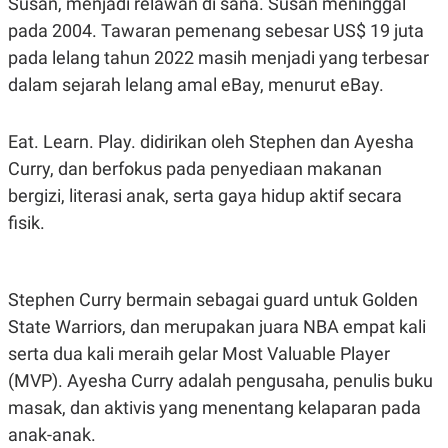
Susan, menjadi relawan di sana. Susan meninggal
S
A
A
G
pada 2004. Tawaran pemenang sebesar US$ 19 juta
T
E
D
S
pada lelang tahun 2022 masih menjadi yang terbesar
A
dalam sejarah lelang amal eBay, menurut eBay.
T
A
K
L
Eat. Learn. Play. didirikan oleh Stephen dan Ayesha
O
I
N
P
Curry, dan berfokus pada penyediaan makanan
T
S
A
U
bergizi, literasi anak, serta gaya hidup aktif secara
N
S
fisik.
T
V
JARINGAN
Stephen Curry bermain sebagai guard untuk Golden
State Warriors, dan merupakan juara NBA empat kali
K
P
serta dua kali meraih gelar Most Valuable Player
O
R
N
E
(MVP). Ayesha Curry adalah pengusaha, penulis buku
T
S
A
S
masak, dan aktivis yang menentang kelaparan pada
N
R
anak-anak.
A
E