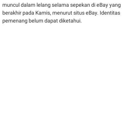
R
G
muncul dalam lelang selama sepekan di eBay yang
S
I
berakhir pada Kamis, menurut situs eBay. Identitas
O
O
N
N
pemenang belum dapat diketahui.
A
A
L
L
F
I
N
A
N
C
E
Y
C
A
A
N
R
G
I
T
T
E
A
R
H
.
U
.
.
K
L
E
I
S
F