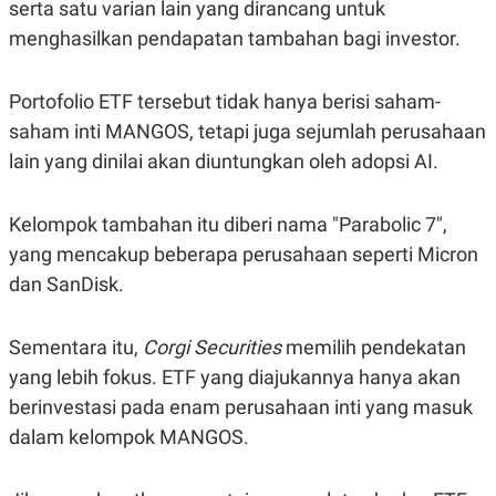
C
L
serta satu varian lain yang dirancang untuk
A
E
menghasilkan pendapatan tambahan bagi investor.
D
A
E
S
M
E
Y
.
Portofolio ETF tersebut tidak hanya berisi saham-
I
D
saham inti MANGOS, tetapi juga sejumlah perusahaan
L
K
lain yang dinilai akan diuntungkan oleh adopsi AI.
A
I
N
N
G
E
Kelompok tambahan itu diberi nama "Parabolic 7",
G
R
A
J
yang mencakup beberapa perusahaan seperti Micron
N
A
A
E
dan SanDisk.
N
M
C
I
E
T
Sementara itu,
Corgi Securities
memilih pendekatan
T
E
A
N
yang lebih fokus. ETF yang diajukannya hanya akan
K
berinvestasi pada enam perusahaan inti yang masuk
E
A
P
D
dalam kelompok MANGOS.
A
V
P
E
E
R