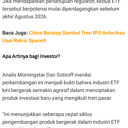
Jika mendapatkan persetujuan regulator, kedua ETF
R
T
I
tersebut berpotensi mulai diperdagangkan sebelum
S
akhir Agustus 2026.
I
N
G
Baca Juga:
China Bersiap Sambut Tren IPO Antariksa
K
G
Usai Rekor SpaceX
M
E
D
Apa Artinya bagi Investor?
I
A
.
I
D
Analis Morningstar Dan Sotiroff menilai
perkembangan ini menjadi bukti bahwa industri ETF
kini bergerak semakin agresif dalam menciptakan
SITEMAP
PROFILE
TERM
produk investasi baru yang mengikuti tren pasar.
OF
USE
PEDOMAN
"Ini menunjukkan seberapa cepat siklus
PEMBERITAAN
SIBER
pengembangan produk bergerak dalam industri ETF
PRIVACY