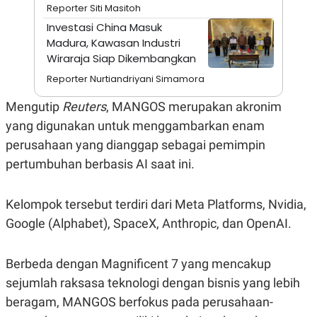
A
I
Reporter Siti Masitoh
S
V
Investasi China Masuk
K
E
E
Madura, Kawasan Industri
M
Wiraraja Siap Dikembangkan
E
N
Reporter Nurtiandriyani Simamora
T
E
Mengutip
Reuters
, MANGOS merupakan akronim
R
I
yang digunakan untuk menggambarkan enam
A
N
perusahaan yang dianggap sebagai pemimpin
L
pertumbuhan berbasis AI saat ini.
E
S
T
Kelompok tersebut terdiri dari Meta Platforms, Nvidia,
A
R
Google (Alphabet), SpaceX, Anthropic, dan OpenAI.
I
Berbeda dengan Magnificent 7 yang mencakup
KANAL
sejumlah raksasa teknologi dengan bisnis yang lebih
P
I
beragam, MANGOS berfokus pada perusahaan-
U
M