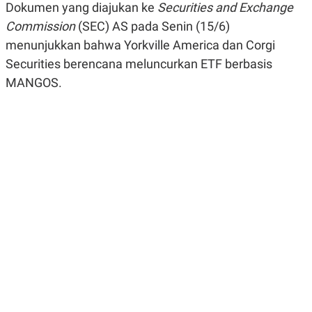
Dokumen yang diajukan ke
Securities and Exchange
R
G
S
I
Commission
(SEC) AS pada Senin (15/6)
O
O
N
N
menunjukkan bahwa Yorkville America dan Corgi
A
A
Securities berencana meluncurkan ETF berbasis
L
L
F
MANGOS.
I
N
A
N
C
E
Y
C
A
A
N
R
G
I
T
T
E
A
R
H
.
U
.
.
K
L
E
I
S
F