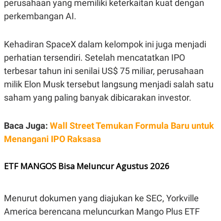
perusahaan yang memiliki keterkaitan kuat dengan
S
A
A
G
perkembangan AI.
T
E
D
S
A
T
Kehadiran SpaceX dalam kelompok ini juga menjadi
A
perhatian tersendiri. Setelah mencatatkan IPO
K
L
terbesar tahun ini senilai US$ 75 miliar, perusahaan
O
I
N
P
milik Elon Musk tersebut langsung menjadi salah satu
T
S
A
U
saham yang paling banyak dibicarakan investor.
N
S
T
V
Baca Juga:
Wall Street Temukan Formula Baru untuk
Menangani IPO Raksasa
JARINGAN
ETF MANGOS Bisa Meluncur Agustus 2026
K
P
O
R
N
E
T
S
Menurut dokumen yang diajukan ke SEC, Yorkville
A
S
N
R
America berencana meluncurkan Mango Plus ETF
A
E