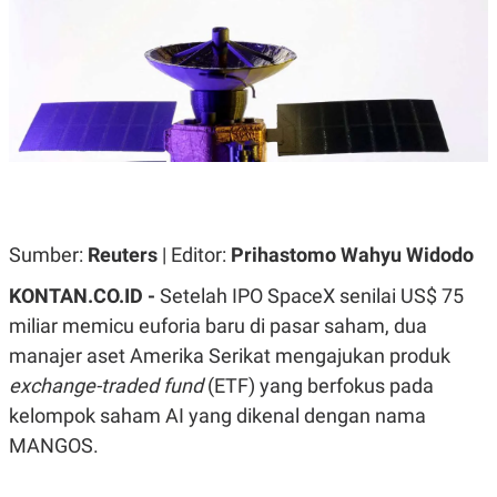
A
A
S
L
I
K
I
E
N
U
D
A
U
N
S
G
T
A
R
N
I
P
I
E
N
Sumber:
Reuters
| Editor:
Prihastomo Wahyu Widodo
L
T
U
E
KONTAN.CO.ID -
Setelah IPO SpaceX senilai US$ 75
A
R
N
N
miliar memicu euforia baru di pasar saham, dua
G
A
manajer aset Amerika Serikat mengajukan produk
U
S
S
I
exchange-traded fund
(ETF) yang berfokus pada
A
O
H
N
kelompok saham AI yang dikenal dengan nama
A
A
MANGOS.
L
P
R
E
E