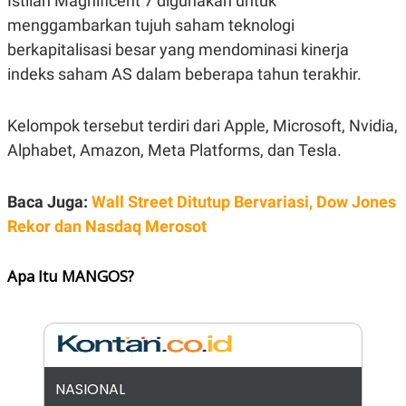
Istilah Magnificent 7 digunakan untuk
E
R
menggambarkan tujuh saham teknologi
F
B
berkapitalisasi besar yang mendominasi kinerja
O
U
K
S
indeks saham AS dalam beberapa tahun terakhir.
U
I
S
N
E
Kelompok tersebut terdiri dari Apple, Microsoft, Nvidia,
S
S
Alphabet, Amazon, Meta Platforms, dan Tesla.
I
N
S
Baca Juga:
Wall Street Ditutup Bervariasi, Dow Jones
I
G
Rekor dan Nasdaq Merosot
H
T
S
B
Apa Itu MANGOS?
T
E
O
L
C
A
K
N
S
J
E
A
T
O
U
N
NASIONAL
P