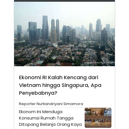
N
S
E
E
W
R
S
E
S
M
E
O
T
N
U
I
P
A
A
K
D
I
V
L
A
S
K
Ekonomi RI Kalah Kencang dari
O
R
Vietnam hingga Singapura, Apa
P
O
Penyebabnya?
R
A
Reporter Nurtiandriyani Simamora
S
I
Ekonom Ini Menduga
K
N
Konsumsi Rumah Tangga
I
A
Ditopang Belanja Orang Kaya
L
T