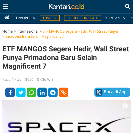
TERPOPULER
E-PAPER
BUSINESS INSIGHT
KONTAN TV
P
Home
>
internasional
>
ETF MANGOS Segera Hadir, Wall Street Punya
Primadona Baru Selain Magnificent 7
MY
ETF MANGOS Segera Hadir, Wall Street
KONTAN
Punya Primadona Baru Selain
Daftar
Magnificent 7
Masuk
Rabu, 17 Juni 2026 | 07:36 WIB
Baca di App
BERITA
I
N
N
A
V
S
E
I
S
O
T
N