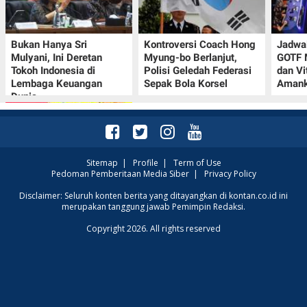
Bukan Hanya Sri
Kontroversi Coach Hong
Jadwal
Mulyani, Ini Deretan
Myung-bo Berlanjut,
GOTF 
Tokoh Indonesia di
Polisi Geledah Federasi
dan Vi
Lembaga Keuangan
Sepak Bola Korsel
Amank
Dunia
Sitemap
|
Profile
|
Term of Use
Pedoman Pemberitaan Media Siber
|
Privacy Policy
Promo JSM Alfamart 7–
Disclaimer: Seluruh konten berita yang ditayangkan di kontan.co.id ini
merupakan tanggung jawab Pemimpin Redaksi.
9 Agustus 2026, Minyak
Goreng 2 Liter Mulai
Copyright 2026. All rights reserved
Rp41.500