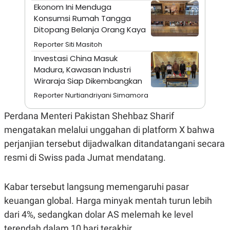
A
I
Ekonom Ini Menduga
S
V
Konsumsi Rumah Tangga
K
E
E
Ditopang Belanja Orang Kaya
M
Reporter Siti Masitoh
E
N
Investasi China Masuk
T
Madura, Kawasan Industri
E
R
Wiraraja Siap Dikembangkan
I
A
Reporter Nurtiandriyani Simamora
N
Perdana Menteri Pakistan Shehbaz Sharif
L
E
mengatakan melalui unggahan di platform X bahwa
S
T
perjanjian tersebut dijadwalkan ditandatangani secara
A
resmi di Swiss pada Jumat mendatang.
R
I
Kabar tersebut langsung memengaruhi pasar
KANAL
keuangan global. Harga minyak mentah turun lebih
dari 4%, sedangkan dolar AS melemah ke level
P
I
U
M
terendah dalam 10 hari terakhir.