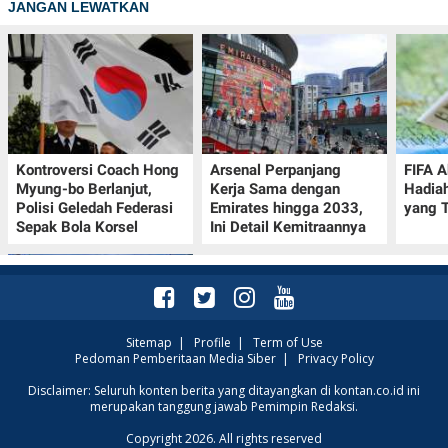
JANGAN LEWATKAN
Kontroversi Coach Hong
Arsenal Perpanjang
FIFA A
Myung-bo Berlanjut,
Kerja Sama dengan
Hadia
Polisi Geledah Federasi
Emirates hingga 2033,
yang T
Sepak Bola Korsel
Ini Detail Kemitraannya
Sitemap
|
Profile
|
Term of Use
Pedoman Pemberitaan Media Siber
|
Privacy Policy
Prakiraan Cuaca Kota
Disclaimer: Seluruh konten berita yang ditayangkan di kontan.co.id ini
merupakan tanggung jawab Pemimpin Redaksi.
Surabaya Hari Ini 7
Agustus 2026, Seluruh
Copyright 2026. All rights reserved
Wilayah Cerah