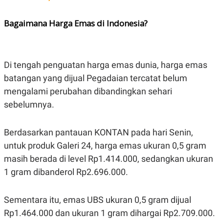
C
L
A
E
D
A
Bagaimana Harga Emas di Indonesia?
E
S
M
E
Y
.
I
D
Di tengah penguatan harga emas dunia, harga emas
L
K
batangan yang dijual Pegadaian tercatat belum
A
I
N
N
mengalami perubahan dibandingkan sehari
G
E
G
R
sebelumnya.
A
J
N
A
A
E
Berdasarkan pantauan KONTAN pada hari Senin,
N
M
C
I
untuk produk Galeri 24, harga emas ukuran 0,5 gram
E
T
T
E
masih berada di level Rp1.414.000, sedangkan ukuran
A
N
1 gram dibanderol Rp2.696.000.
K
E
A
P
D
Sementara itu, emas UBS ukuran 0,5 gram dijual
A
V
P
E
Rp1.464.000 dan ukuran 1 gram dihargai Rp2.709.000.
E
R