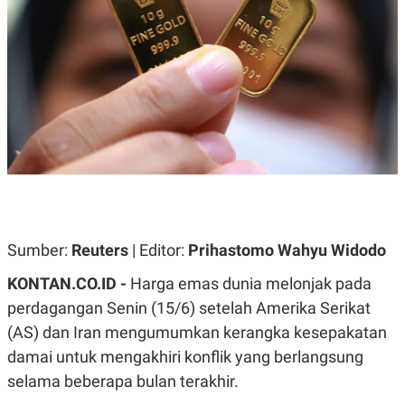
A
A
S
L
I
K
I
E
N
U
D
A
U
N
S
G
T
A
R
N
I
P
I
E
N
L
T
U
E
A
R
Sumber:
Reuters
| Editor:
Prihastomo Wahyu Widodo
N
N
G
A
KONTAN.CO.ID -
Harga emas dunia melonjak pada
U
S
S
I
perdagangan Senin (15/6) setelah Amerika Serikat
A
O
(AS) dan Iran mengumumkan kerangka kesepakatan
H
N
A
A
damai untuk mengakhiri konflik yang berlangsung
L
selama beberapa bulan terakhir.
P
R
E
E