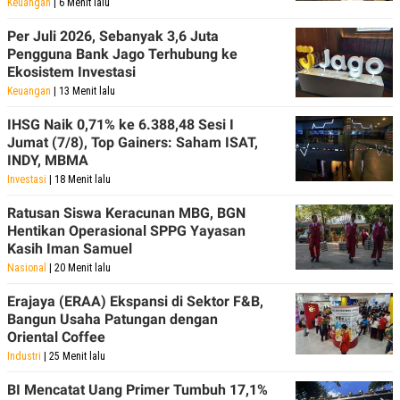
Keuangan
| 6 Menit lalu
Per Juli 2026, Sebanyak 3,6 Juta
Pengguna Bank Jago Terhubung ke
Ekosistem Investasi
Keuangan
| 13 Menit lalu
IHSG Naik 0,71% ke 6.388,48 Sesi I
Jumat (7/8), Top Gainers: Saham ISAT,
INDY, MBMA
Investasi
| 18 Menit lalu
Ratusan Siswa Keracunan MBG, BGN
Hentikan Operasional SPPG Yayasan
Kasih Iman Samuel
Nasional
| 20 Menit lalu
Erajaya (ERAA) Ekspansi di Sektor F&B,
Bangun Usaha Patungan dengan
Oriental Coffee
Industri
| 25 Menit lalu
BI Mencatat Uang Primer Tumbuh 17,1%