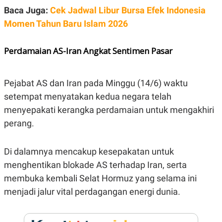
E
Baca Juga:
Cek Jadwal Libur Bursa Efek Indonesia
R
Momen Tahun Baru Islam 2026
F
B
O
U
K
S
U
I
Perdamaian AS-Iran Angkat Sentimen Pasar
S
N
E
S
S
Pejabat AS dan Iran pada Minggu (14/6) waktu
I
N
setempat menyatakan kedua negara telah
S
menyepakati kerangka perdamaian untuk mengakhiri
I
G
perang.
H
T
S
B
Di dalamnya mencakup kesepakatan untuk
T
E
O
L
menghentikan blokade AS terhadap Iran, serta
C
A
membuka kembali Selat Hormuz yang selama ini
K
N
S
J
menjadi jalur vital perdagangan energi dunia.
E
A
T
O
U
N
P