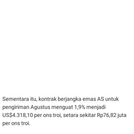
E
E
H
S
A
T
T
Y
A
L
N
E
E
A
N
N
G
A
L
L
I
I
S
S
H
I
S
E
K
X
O
E
L
C
O
U
M
T
Sementara itu, kontrak berjangka emas AS untuk
I
pengiriman Agustus menguat 1,9% menjadi
V
E
US$4.318,10 per ons troi, setara sekitar Rp76,82 juta
C
O
per ons troi.
R
N