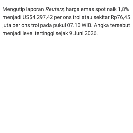
R
G
S
I
Mengutip laporan
Reuters
, harga emas spot naik 1,8%
O
O
menjadi US$4.297,42 per ons troi atau sekitar Rp76,45
N
N
A
A
juta per ons troi pada pukul 07.10 WIB. Angka tersebut
L
L
F
menjadi level tertinggi sejak 9 Juni 2026.
I
N
A
N
C
E
Y
C
A
A
N
R
G
I
T
T
E
A
R
H
.
U
.
.
K
L
E
I
S
F