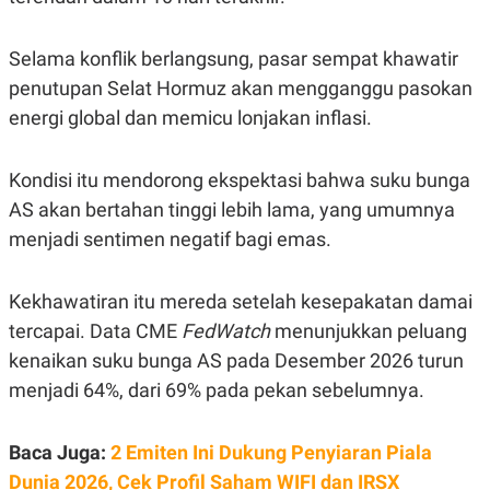
S
A
A
G
T
E
Selama konflik berlangsung, pasar sempat khawatir
D
S
A
penutupan Selat Hormuz akan mengganggu pasokan
T
A
energi global dan memicu lonjakan inflasi.
K
L
O
I
N
P
Kondisi itu mendorong ekspektasi bahwa suku bunga
T
S
AS akan bertahan tinggi lebih lama, yang umumnya
A
U
N
S
menjadi sentimen negatif bagi emas.
T
V
Kekhawatiran itu mereda setelah kesepakatan damai
JARINGAN
tercapai. Data CME
FedWatch
menunjukkan peluang
kenaikan suku bunga AS pada Desember 2026 turun
K
P
menjadi 64%, dari 69% pada pekan sebelumnya.
O
R
N
E
T
S
A
S
Baca Juga:
2 Emiten Ini Dukung Penyiaran Piala
N
R
A
E
Dunia 2026, Cek Profil Saham WIFI dan IRSX