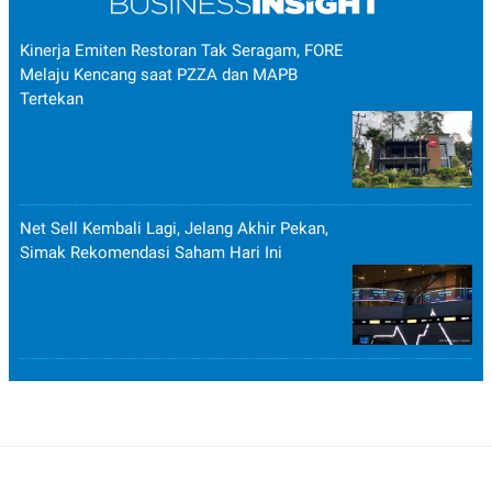
Kinerja Emiten Restoran Tak Seragam, FORE
Melaju Kencang saat PZZA dan MAPB
Tertekan
Net Sell Kembali Lagi, Jelang Akhir Pekan,
Simak Rekomendasi Saham Hari Ini