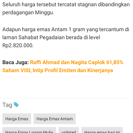
R
T
Seluruh harga tersebut tercatat stagnan dibandingkan
I
perdagangan Minggu.
S
I
N
G
Adapun harga emas Antam 1 gram yang tercantum di
K
laman Sahabat Pegadaian berada di level
G
M
Rp2.820.000.
E
D
I
Baca Juga:
Raffi Ahmad dan Nagita Caplok 61,85%
A
.
Saham VISI, Intip Profil Emiten dan Kinerjanya
I
D
SITEMAP
PROFILE
TERM
Tag
OF
USE
PEDOMAN
Harga Emas
Harga Emas Antam
PEMBERITAAN
SIBER
PRIVACY
Harga Emas Logam Mulia
unlisted
Harga emas hari ini