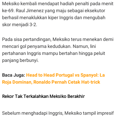
S
A
Meksiko kembali mendapat hadiah penalti pada menit
A
G
T
E
ke-69. Raul Jimenez yang maju sebagai eksekutor
D
S
berhasil menaklukkan kiper Inggris dan mengubah
A
T
skor menjadi 3-2.
A
K
L
O
I
Pada sisa pertandingan, Meksiko terus menekan demi
N
P
T
S
mencari gol penyama kedudukan. Namun, lini
A
U
pertahanan Inggris mampu bertahan hingga peluit
N
S
T
panjang berbunyi.
V
Baca Juga:
Head to Head Portugal vs Spanyol: La
JARINGAN
Roja Dominan, Ronaldo Pernah Cetak Hat-trick
K
P
O
R
Rekor Tak Terkalahkan Meksiko Berakhir
N
E
T
S
A
S
N
R
Sebelum menghadapi Inggris, Meksiko tampil impresif
A
E