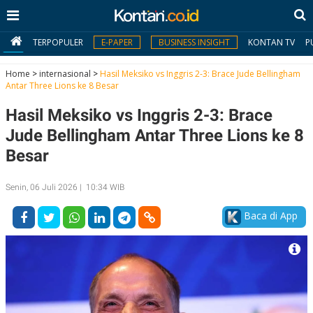
TERPOPULER
E-PAPER
BUSINESS INSIGHT
KONTAN TV
P
Home
>
internasional
>
Hasil Meksiko vs Inggris 2-3: Brace Jude Bellingham
Antar Three Lions ke 8 Besar
MY
Hasil Meksiko vs Inggris 2-3: Brace
KONTAN
Jude Bellingham Antar Three Lions ke 8
Daftar
Besar
Masuk
Senin, 06 Juli 2026 | 10:34 WIB
Baca di App
BERITA
I
N
N
A
V
S
E
I
S
O
T
N