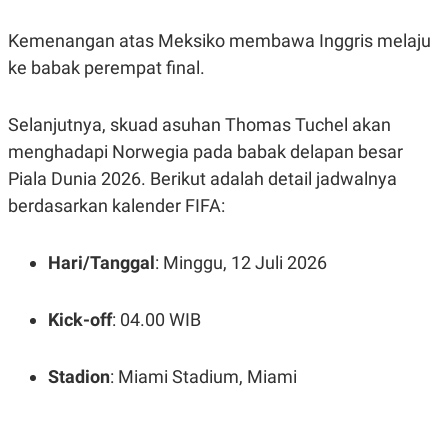
R
T
I
Kemenangan atas Meksiko membawa Inggris melaju
S
I
ke babak perempat final.
N
G
K
Selanjutnya, skuad asuhan Thomas Tuchel akan
G
M
menghadapi Norwegia pada babak delapan besar
E
Piala Dunia 2026. Berikut adalah detail jadwalnya
D
I
berdasarkan kalender FIFA:
A
.
I
D
Hari/Tanggal
: Minggu, 12 Juli 2026
Kick-off
: 04.00 WIB
SITEMAP
PROFILE
TERM
OF
USE
Stadion
: Miami Stadium, Miami
PEDOMAN
PEMBERITAAN
SIBER
PRIVACY