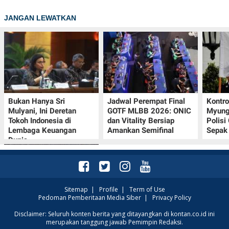
JANGAN LEWATKAN
Bukan Hanya Sri
Jadwal Perempat Final
Kontr
Mulyani, Ini Deretan
GOTF MLBB 2026: ONIC
Myung-
Tokoh Indonesia di
dan Vitality Bersiap
Polisi
Lembaga Keuangan
Amankan Semifinal
Sepak 
Dunia
Sitemap
|
Profile
|
Term of Use
Pedoman Pemberitaan Media Siber
|
Privacy Policy
Klasemen Grup A Piala
Disclaimer: Seluruh konten berita yang ditayangkan di kontan.co.id ini
merupakan tanggung jawab Pemimpin Redaksi.
AFF 2026: Ini Skenario