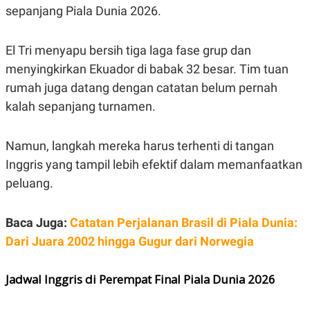
C
L
sepanjang Piala Dunia 2026.
A
E
D
A
E
S
M
E
El Tri menyapu bersih tiga laga fase grup dan
Y
.
menyingkirkan Ekuador di babak 32 besar. Tim tuan
I
D
rumah juga datang dengan catatan belum pernah
L
K
kalah sepanjang turnamen.
A
I
N
N
G
E
G
R
Namun, langkah mereka harus terhenti di tangan
A
J
Inggris yang tampil lebih efektif dalam memanfaatkan
N
A
A
E
peluang.
N
M
C
I
E
T
T
E
Baca Juga:
Catatan Perjalanan Brasil di Piala Dunia:
A
N
Dari Juara 2002 hingga Gugur dari Norwegia
K
E
A
P
D
Jadwal Inggris di Perempat Final Piala Dunia 2026
A
V
P
E
E
R