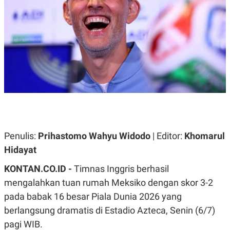
A
A
S
L
I
K
I
E
N
U
D
A
U
N
S
G
T
A
R
N
I
P
I
E
N
L
T
U
E
Penulis:
Prihastomo Wahyu Widodo
| Editor:
Khomarul
A
R
Hidayat
N
N
G
A
U
S
KONTAN.CO.ID -
Timnas Inggris berhasil
S
I
mengalahkan tuan rumah Meksiko dengan skor 3-2
A
O
H
N
pada babak 16 besar Piala Dunia 2026 yang
A
A
L
berlangsung dramatis di Estadio Azteca, Senin (6/7)
P
R
pagi WIB.
E
E