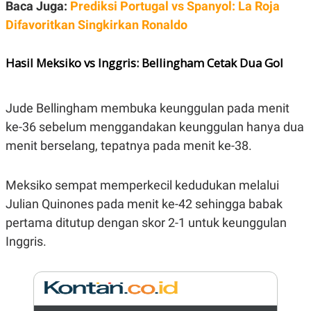
E
Baca Juga:
Prediksi Portugal vs Spanyol: La Roja
R
Difavoritkan Singkirkan Ronaldo
F
B
O
U
K
S
Hasil Meksiko vs Inggris: Bellingham Cetak Dua Gol
U
I
S
N
E
S
Jude Bellingham membuka keunggulan pada menit
S
I
ke-36 sebelum menggandakan keunggulan hanya dua
N
S
menit berselang, tepatnya pada menit ke-38.
I
G
H
Meksiko sempat memperkecil kedudukan melalui
T
Julian Quinones pada menit ke-42 sehingga babak
S
B
T
E
pertama ditutup dengan skor 2-1 untuk keunggulan
O
L
C
A
Inggris.
K
N
S
J
E
A
T
O
U
N
P