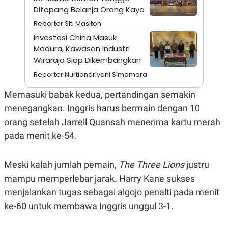
A
I
Ditopang Belanja Orang Kaya
S
V
K
E
Reporter Siti Masitoh
E
M
Investasi China Masuk
E
Madura, Kawasan Industri
N
Wiraraja Siap Dikembangkan
T
E
Reporter Nurtiandriyani Simamora
R
I
A
Memasuki babak kedua, pertandingan semakin
N
menegangkan. Inggris harus bermain dengan 10
L
orang setelah Jarrell Quansah menerima kartu merah
E
S
pada menit ke-54.
T
A
R
I
Meski kalah jumlah pemain,
The Three Lions
justru
mampu memperlebar jarak. Harry Kane sukses
KANAL
menjalankan tugas sebagai algojo penalti pada menit
ke-60 untuk membawa Inggris unggul 3-1.
P
I
U
M