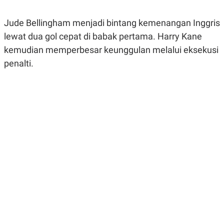
R
G
S
I
Jude Bellingham menjadi bintang kemenangan Inggris
O
O
N
N
lewat dua gol cepat di babak pertama. Harry Kane
A
A
L
L
kemudian memperbesar keunggulan melalui eksekusi
F
penalti.
I
N
A
N
C
E
Y
C
A
A
N
R
G
I
T
T
E
A
R
H
.
U
.
.
K
L
E
I
S
F