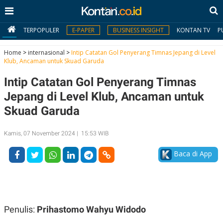
TERPOPULER
E-PAPER
BUSINESS INSIGHT
KONTAN TV
P
Home
>
internasional
>
Intip Catatan Gol Penyerang Timnas Jepang di Level
Klub, Ancaman untuk Skuad Garuda
MY
Intip Catatan Gol Penyerang Timnas
KONTAN
Jepang di Level Klub, Ancaman untuk
Daftar
Skuad Garuda
Masuk
Kamis, 07 November 2024 | 15:53 WIB
Baca di App
BERITA
I
N
N
A
V
S
E
I
Penulis:
Prihastomo Wahyu Widodo
S
O
T
N