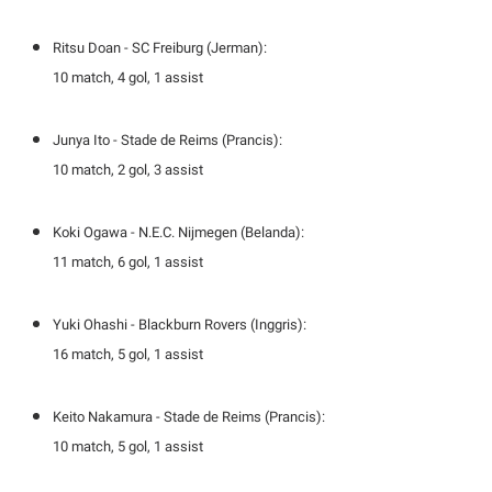
S
A
A
G
T
E
Ritsu Doan -
SC Freiburg (Jerman):
D
S
A
10 match, 4 gol, 1 assist
T
A
K
L
Junya Ito -
Stade de Reims (Prancis):
O
I
10 match, 2 gol, 3 assist
N
P
T
S
A
U
N
S
Koki Ogawa -
N.E.C. Nijmegen (Belanda):
T
V
11 match, 6 gol, 1 assist
JARINGAN
Yuki Ohashi -
Blackburn Rovers (Inggris):
16 match, 5 gol, 1 assist
K
P
O
R
N
E
Keito Nakamura -
Stade de Reims (Prancis):
T
S
A
S
10 match, 5 gol, 1 assist
N
R
A
E