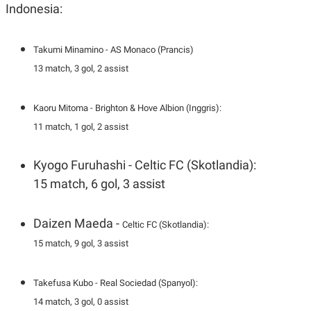
A
I
Indonesia:
S
V
K
E
E
M
Takumi Minamino - AS Monaco (Prancis)
E
13 match, 3 gol, 2 assist
N
T
E
R
Kaoru Mitoma - Brighton & Hove Albion (Inggris):
I
A
11 match, 1 gol, 2 assist
N
L
Kyogo Furuhashi - Celtic FC (Skotlandia):
E
S
15 match, 6 gol, 3 assist
T
A
R
Daizen Maeda -
I
Celtic FC (Skotlandia):
15 match, 9 gol, 3 assist
KANAL
Takefusa Kubo -
Real Sociedad (Spanyol):
P
I
14 match, 3 gol, 0 assist
U
M