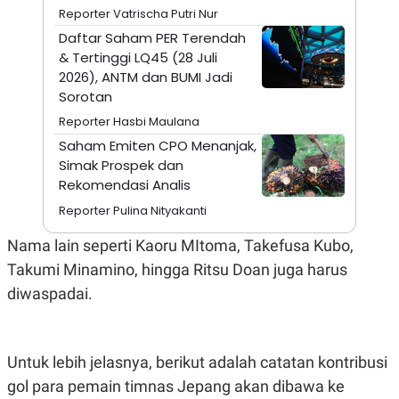
Reporter Vatrischa Putri Nur
N
S
E
E
Daftar Saham PER Terendah
W
R
& Tertinggi LQ45 (28 Juli
S
E
S
M
2026), ANTM dan BUMI Jadi
E
O
Sorotan
T
N
U
I
Reporter Hasbi Maulana
P
A
Saham Emiten CPO Menanjak,
A
K
Simak Prospek dan
D
I
V
L
Rekomendasi Analis
A
Reporter Pulina Nityakanti
S
K
O
Nama lain seperti Kaoru MItoma, Takefusa Kubo,
R
P
Takumi Minamino, hingga Ritsu Doan juga harus
O
diwaspadai.
R
A
S
I
Untuk lebih jelasnya, berikut adalah catatan kontribusi
K
N
I
A
gol para pemain timnas Jepang akan dibawa ke
L
T