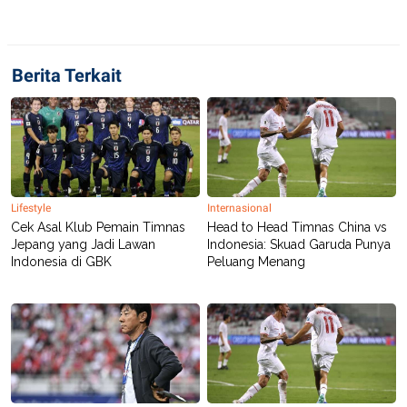
R
T
I
S
I
N
Berita Terkait
G
K
G
M
E
D
I
A
.
Lifestyle
Internasional
I
Cek Asal Klub Pemain Timnas
Head to Head Timnas China vs
D
Jepang yang Jadi Lawan
Indonesia: Skuad Garuda Punya
Indonesia di GBK
Peluang Menang
SITEMAP
PROFILE
TERM
OF
USE
PEDOMAN
PEMBERITAAN
SIBER
PRIVACY