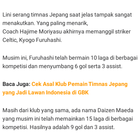
E
E
H
S
A
T
Lini serang timnas Jepang saat jelas tampak sangat
T
Y
A
L
menakutkan. Yang paling menarik,
N
E
Coach Hajime Moriyasu akhirnya memanggil striker
E
A
N
N
Celtic, Kyogo Furuhashi.
G
A
L
L
I
I
Musim ini, Furuhashi telah bermain 10 laga di berbagai
S
S
H
I
kompetisi dan menyumbang 6 gol serta 3 assist.
S
E
K
X
O
Baca Juga:
Cek Asal Klub Pemain Timnas Jepang
E
L
C
O
yang Jadi Lawan Indonesia di GBK
U
M
T
I
Masih dari klub yang sama, ada nama Daizen Maeda
V
E
yang musim ini telah memainkan 15 laga di berbagai
C
kompetisi. Hasilnya adalah 9 gol dan 3 assist.
O
R
N