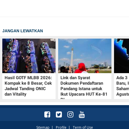
JANGAN LEWATKAN
Hasil GOTF MLBB 2026:
Link dan Syarat
Ada 3
Kompak ke 8 Besar, Cek
Dokumen Pendaftaran
Baru, 
Jadwal Tanding ONIC
Pandang Istana untuk
Saham
dan Vitality
Ikut Upacara HUT Ke-81
Agust
RI
Sitemap
|
Profile
|
Term of Use