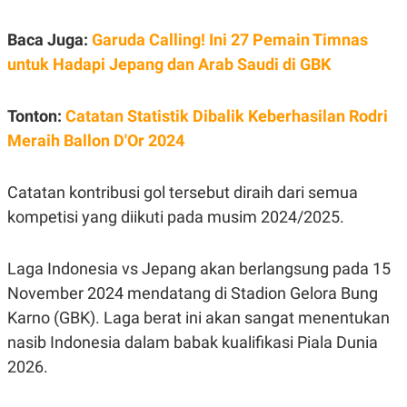
C
L
A
E
D
A
Baca Juga:
Garuda Calling! Ini 27 Pemain Timnas
E
S
M
E
untuk Hadapi Jepang dan Arab Saudi di GBK
Y
.
I
D
Tonton:
Catatan Statistik Dibalik Keberhasilan Rodri
L
K
Meraih Ballon D'Or 2024
A
I
N
N
G
E
G
R
Catatan kontribusi gol tersebut diraih dari semua
A
J
kompetisi yang diikuti pada musim 2024/2025.
N
A
A
E
N
M
C
I
Laga Indonesia vs Jepang akan berlangsung pada 15
E
T
T
E
November 2024 mendatang di Stadion Gelora Bung
A
N
Karno (GBK). Laga berat ini akan sangat menentukan
K
nasib Indonesia dalam babak kualifikasi Piala Dunia
E
A
P
D
2026.
A
V
P
E
E
R