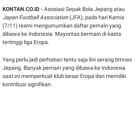
A
A
KONTAN.CO.ID -
Asosiasi Sepak Bola Jepang atau
S
L
I
Japan Football Association
(JFA), pada hari Kamis
K
I
(7/11) resmi mengumumkan daftar pemain yang
E
N
U
D
dibawa ke Indonesia. Mayoritas bermain di kasta
A
U
tertinggi liga Eropa.
N
S
G
T
A
R
N
I
Yang perlu jadi perhatian tentu saja lini serang timnas
P
I
Jepang. Banyak pemain yang dibawa ke Indonesia
E
N
L
T
saat ini memperkuat klub besar Eropa dan memiliki
U
E
kontribusi signifikan.
A
R
N
N
G
A
U
S
S
I
A
O
H
N
A
A
L
P
R
E
E