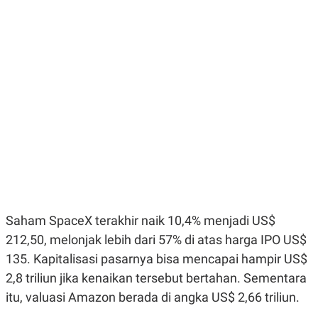
E
E
H
S
A
T
T
Y
A
L
N
E
E
A
N
N
G
A
L
L
I
I
S
S
H
I
S
E
K
X
O
E
L
C
O
Saham SpaceX terakhir naik 10,4% menjadi US$
U
M
T
212,50, melonjak lebih dari 57% di atas harga IPO US$
I
V
135. Kapitalisasi pasarnya bisa mencapai hampir US$
E
C
2,8 triliun jika kenaikan tersebut bertahan. Sementara
O
itu, valuasi Amazon berada di angka US$ 2,66 triliun.
R
N