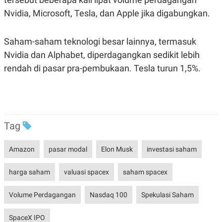
R
T
I
Nvidia, Microsoft, Tesla, dan Apple jika digabungkan.
S
I
N
Saham-saham teknologi besar lainnya, termasuk
G
Nvidia dan Alphabet, diperdagangkan sedikit lebih
K
G
rendah di pasar pra-pembukaan. Tesla turun 1,5%.
M
E
D
I
A
.
I
Tag
D
Amazon
pasar modal
Elon Musk
investasi saham
SITEMAP
PROFILE
TERM
harga saham
valuasi spacex
saham spacex
OF
USE
PEDOMAN
Volume Perdagangan
Nasdaq 100
Spekulasi Saham
PEMBERITAAN
SIBER
SpaceX IPO
PRIVACY