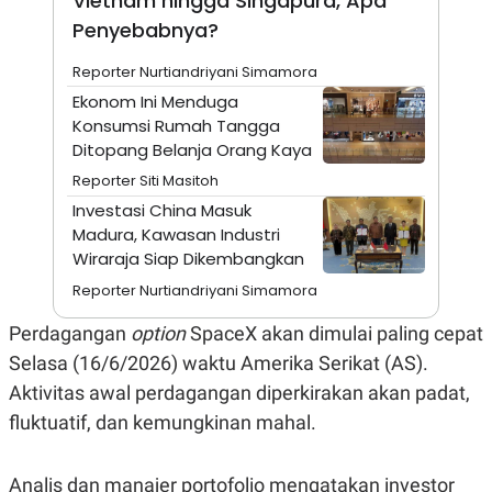
Vietnam hingga Singapura, Apa
A
I
S
V
Penyebabnya?
K
E
E
Reporter Nurtiandriyani Simamora
M
E
Ekonom Ini Menduga
N
Konsumsi Rumah Tangga
T
Ditopang Belanja Orang Kaya
E
R
Reporter Siti Masitoh
I
A
Investasi China Masuk
N
Madura, Kawasan Industri
L
Wiraraja Siap Dikembangkan
E
S
Reporter Nurtiandriyani Simamora
T
A
Perdagangan
option
SpaceX akan dimulai paling cepat
R
I
Selasa (16/6/2026) waktu Amerika Serikat (AS).
Aktivitas awal perdagangan diperkirakan akan padat,
KANAL
fluktuatif, dan kemungkinan mahal.
P
I
U
M
Analis dan manajer portofolio mengatakan investor