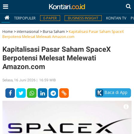
TERPOPULER
E-PAPER
BUSINESS INSIGHT
KONTAN TV
P
Home
>
internasional
>
Bursa Saham
>
Kapitalisasi Pasar Saham SpaceX
Berpotensi Melesat Melewati Amazon.com
MY
Kapitalisasi Pasar Saham SpaceX
KONTAN
Berpotensi Melesat Melewati
Daftar
Amazon.com
Masuk
Selasa, 16 Juni 2026 | 16:59 WIB
Baca di App
BERITA
I
N
N
A
V
S
E
I
S
O
T
N