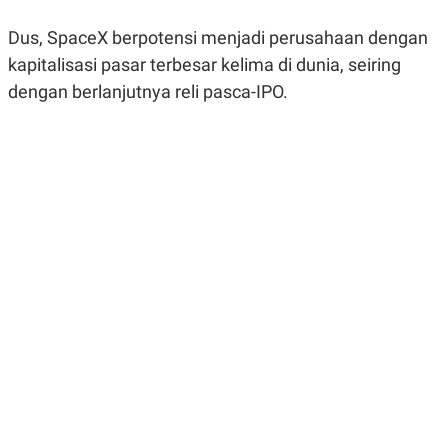
R
G
S
I
Dus, SpaceX berpotensi menjadi perusahaan dengan
O
O
N
N
kapitalisasi pasar terbesar kelima di dunia, seiring
A
A
dengan berlanjutnya reli pasca-IPO.
L
L
F
I
N
A
N
C
E
Y
C
A
A
N
R
G
I
T
T
E
A
R
H
.
U
.
.
K
L
E
I
S
F