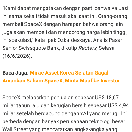
E
R
"Kami dapat mengatakan dengan pasti bahwa valuasi
F
B
ini sama sekali tidak masuk akal saat ini. Orang-orang
O
U
K
S
membeli SpaceX dengan harapan bahwa orang lain
U
I
juga akan membeli dan mendorong harga lebih tinggi,
S
N
E
ini spekulasi," kata Ipek Ozkardeskaya, Analis Pasar
S
S
Senior Swissquote Bank, dikutip
Reuters
, Selasa
I
(16/6/2026).
N
S
I
G
Baca Juga:
Mirae Asset Korea Selatan Gagal
H
T
Amankan Saham SpaceX, Minta Maaf ke Investor
S
B
T
E
SpaceX melaporkan penjualan sebesar US$ 18,67
O
L
C
A
miliar tahun lalu dan kerugian bersih sebesar US$ 4,94
K
N
S
J
miliar setelah bergabung dengan xAI yang merugi. Ini
E
A
T
O
berbeda dengan banyak perusahaan teknologi besar
U
N
Wall Street yang mencatatkan angka-angka yang
P