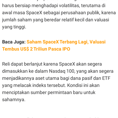
S
A
harus bersiap menghadapi volatilitas, terutama di
A
G
T
E
awal masa SpaceX sebagai perusahaan publik, karena
D
S
A
jumlah saham yang beredar relatif kecil dan valuasi
T
yang tinggi.
A
K
L
O
I
Baca Juga:
Saham SpaceX Terbang Lagi, Valuasi
N
P
T
S
Tembus US$ 2 Triliun Pasca IPO
A
U
N
S
T
V
Reli dapat berlanjut karena SpaceX akan segera
dimasukkan ke dalam Nasdaq 100, yang akan segera
JARINGAN
menjadikannya aset utama bagi dana pasif dan ETF
yang melacak indeks tersebut. Kondisi ini akan
K
P
menciptakan sumber permintaan baru untuk
O
R
N
E
sahamnya.
T
S
A
S
N
R
A
E