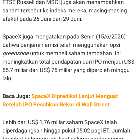
C
L
FTSE Russell dan MSCI juga akan menambahkan
A
E
saham tersebut ke indeks mereka, masing-masing
D
A
E
S
efektif pada 26 Juni dan 29 Juni.
M
E
Y
.
I
SpaceX juga mengatakan pada Senin (15/6/2026)
D
L
K
bahwa penjamin emisi telah menggunakan opsi
A
I
greenshoe
untuk membeli saham tambahan. Ini
N
N
G
E
meningkatkan total pendapatan dari IPO menjadi US$
G
R
A
J
85,7 miliar dari US$ 75 miliar yang diperoleh minggu
N
A
lalu.
A
E
N
M
C
I
E
T
Baca Juga:
SpaceX Diprediksi Lanjut Menguat
T
E
A
N
Setelah IPO Pecahkan Rekor di Wall Street
K
E
A
Lebih dari US$ 1,76 miliar saham SpaceX telah
P
D
A
V
diperdagangkan hingga pukul 05:02 pagi ET. Jumlah
P
E
E
R
tersebut beberapa kali lipat volume perdagangan