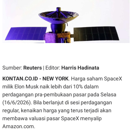
A
A
S
L
I
K
I
E
N
U
D
A
U
N
S
G
T
A
R
N
I
P
I
E
N
Sumber:
Reuters
| Editor:
Harris Hadinata
L
T
U
E
KONTAN.CO.ID - NEW YORK
. Harga saham SpaceX
A
R
N
N
milik Elon Musk naik lebih dari 10% dalam
G
A
perdagangan pra-pembukaan pasar pada Selasa
U
S
S
I
(16/6/2026). Bila berlanjut di sesi perdagangan
A
O
H
N
regular, kenaikan harga yang terus terjadi akan
A
A
membawa valuasi pasar SpaceX menyalip
L
Amazon.com.
P
R
E
E