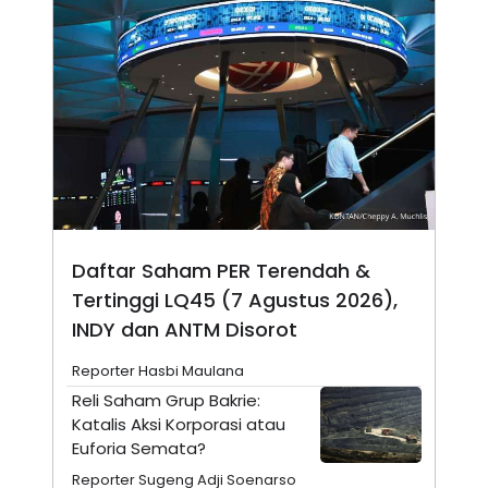
A
I
S
V
K
E
E
M
E
N
T
E
R
I
A
N
L
E
Daftar Saham PER Terendah &
S
Tertinggi LQ45 (7 Agustus 2026),
T
A
INDY dan ANTM Disorot
R
I
Reporter Hasbi Maulana
Reli Saham Grup Bakrie:
KANAL
Katalis Aksi Korporasi atau
Euforia Semata?
P
I
U
M
Reporter Sugeng Adji Soenarso