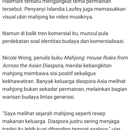
Hallmark terbaru mengangkat tema permainan
R
T
I
tersebut. Penyanyi Islandia Laufey juga memasukkan
S
visual ubin mahjong ke video musiknya.
I
N
G
Namun di balik tren komersial itu, muncul pula
K
G
perdebatan soal identitas budaya dan komersialisasi.
M
E
D
I
Nicole Wong, penulis buku
Mahjong: House Rules from
A
Across the Asian Diaspora
, menilai kebangkitan
.
I
mahjong membawa sisi positif sekaligus
D
kekhawatiran. Banyak keluarga diaspora Asia melihat
mahjong bukan sekadar permainan, melainkan bagian
warisan budaya lintas generasi.
SITEMAP
PROFILE
TERM
OF
USE
"Saya melihat sejarah mahjong seperti resep
PEDOMAN
PEMBERITAAN
makanan keluarga. Diaspora justru sering menjaga
SIBER
tradisi itu lebih kuat dibanding tempat asalnya," ujar
PRIVACY