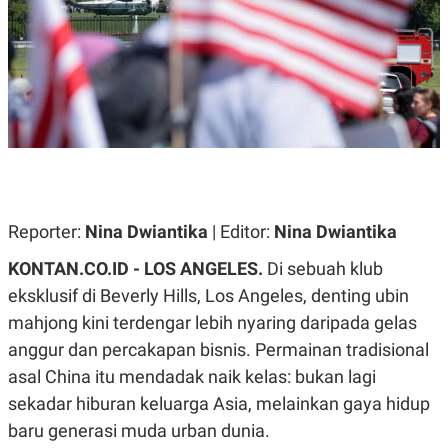
A
A
S
L
I
K
I
E
N
U
D
A
U
N
S
G
T
A
R
N
I
P
I
E
N
Reporter:
Nina Dwiantika
| Editor:
Nina Dwiantika
L
T
U
E
KONTAN.CO.ID - ​LOS ANGELES.
Di sebuah klub
A
R
N
N
eksklusif di Beverly Hills, Los Angeles, denting ubin
G
A
mahjong kini terdengar lebih nyaring daripada gelas
U
S
S
I
anggur dan percakapan bisnis. Permainan tradisional
A
O
H
N
asal China itu mendadak naik kelas: bukan lagi
A
A
sekadar hiburan keluarga Asia, melainkan gaya hidup
L
baru generasi muda urban dunia.
P
R
E
E