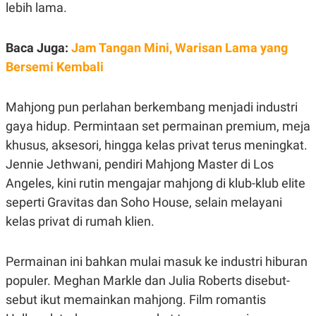
C
L
lebih lama.
A
E
D
A
E
S
Baca Juga:
Jam Tangan Mini, Warisan Lama yang
M
E
Y
.
Bersemi Kembali
I
D
L
K
Mahjong pun perlahan berkembang menjadi industri
A
I
N
N
gaya hidup. Permintaan set permainan premium, meja
G
E
khusus, aksesori, hingga kelas privat terus meningkat.
G
R
A
J
Jennie Jethwani, pendiri Mahjong Master di Los
N
A
A
E
Angeles, kini rutin mengajar mahjong di klub-klub elite
N
M
seperti Gravitas dan Soho House, selain melayani
C
I
E
T
kelas privat di rumah klien.
T
E
A
N
K
Permainan ini bahkan mulai masuk ke industri hiburan
E
A
P
D
populer. Meghan Markle dan Julia Roberts disebut-
A
V
sebut ikut memainkan mahjong. Film romantis
P
E
E
R