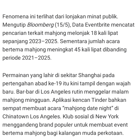
E
R
F
B
Fenomena ini terlihat dari lonjakan minat publik.
O
U
Mengutip
K
S
Bloomberg
(15/5), Data Eventbrite mencatat
U
I
pencarian terkait mahjong melonjak 18 kali lipat
S
N
E
sepanjang 2023–2025. Sementara jumlah acara
S
S
bertema mahjong meningkat 45 kali lipat dibanding
I
periode 2021–2025.
N
S
I
G
Permainan yang lahir di sekitar Shanghai pada
H
pertengahan abad ke-19 itu kini tampil dengan wajah
T
S
B
baru. Bar-bar di Los Angeles rutin menggelar malam
T
E
mahjong mingguan. Aplikasi kencan Tinder bahkan
O
L
C
A
sempat membuat acara “mahjong date night” di
K
N
S
J
Chinatown Los Angeles. Klub sosial di New York
E
A
menggandeng brand populer untuk membuat event
T
O
U
N
bertema mahjong bagi kalangan muda perkotaan.
P