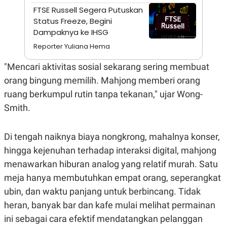
S
A
FTSE Russell Segera Putuskan
A
G
T
E
Status Freeze, Begini
D
S
Dampaknya ke IHSG
A
T
Reporter Yuliana Hema
A
K
L
"Mencari aktivitas sosial sekarang sering membuat
O
I
orang bingung memilih. Mahjong memberi orang
N
P
T
S
ruang berkumpul rutin tanpa tekanan," ujar Wong-
A
U
N
S
Smith.
T
V
Di tengah naiknya biaya nongkrong, mahalnya konser,
JARINGAN
hingga kejenuhan terhadap interaksi digital, mahjong
menawarkan hiburan analog yang relatif murah. Satu
K
P
meja hanya membutuhkan empat orang, seperangkat
O
R
N
E
ubin, dan waktu panjang untuk berbincang. Tidak
T
S
heran, banyak bar dan kafe mulai melihat permainan
A
S
N
R
ini sebagai cara efektif mendatangkan pelanggan
A
E