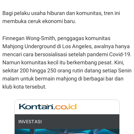
N
S
E
E
Bagi pelaku usaha hiburan dan komunitas, tren ini
W
R
S
E
membuka ceruk ekonomi baru.
S
M
E
O
T
N
Finnegan Wong-Smith, penggagas komunitas
U
I
P
A
Mahjong Underground di Los Angeles, awalnya hanya
A
K
mencari cara bersosialisasi setelah pandemi Covid-19.
D
I
V
L
Namun komunitas kecil itu berkembang pesat. Kini,
A
sekitar 200 hingga 250 orang rutin datang setiap Senin
S
K
malam untuk bermain mahjong di berbagai bar dan
O
R
klub kota tersebut.
P
O
R
A
S
I
INVESTASI
K
N
I
A
L
T