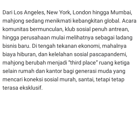
R
G
S
I
Dari Los Angeles, New York, London hingga Mumbai,
O
O
N
N
mahjong sedang menikmati kebangkitan global. Acara
A
A
komunitas bermunculan, klub sosial penuh antrean,
L
L
F
hingga perusahaan mulai melihatnya sebagai ladang
I
N
bisnis baru. Di tengah tekanan ekonomi, mahalnya
A
biaya hiburan, dan kelelahan sosial pascapandemi,
N
C
mahjong berubah menjadi “third place” ruang ketiga
E
selain rumah dan kantor bagi generasi muda yang
Y
C
A
A
mencari koneksi sosial murah, santai, tetapi tetap
N
R
G
I
terasa eksklusif.
T
T
E
A
R
H
.
U
.
.
K
L
E
I
S
F