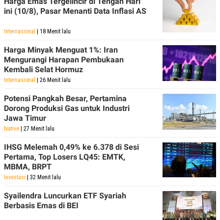
Harga Emas Tergelincir di Tengah Hari
ini (10/8), Pasar Menanti Data Inflasi AS
Internasional
| 18 Menit lalu
Harga Minyak Menguat 1%: Iran
Mengurangi Harapan Pembukaan
Kembali Selat Hormuz
Internasional
| 26 Menit lalu
Potensi Pangkah Besar, Pertamina
Dorong Produksi Gas untuk Industri
Jawa Timur
Native
| 27 Menit lalu
IHSG Melemah 0,49% ke 6.378 di Sesi
Pertama, Top Losers LQ45: EMTK,
MBMA, BRPT
Investasi
| 32 Menit lalu
Syailendra Luncurkan ETF Syariah
Berbasis Emas di BEI