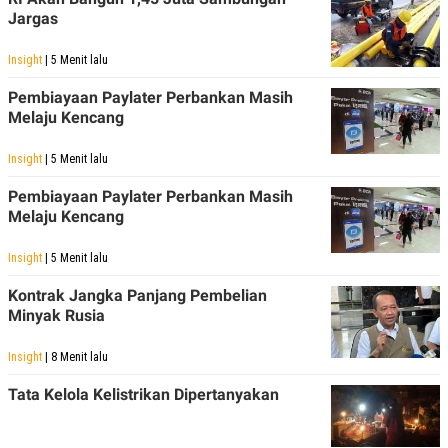
S
A
Jargas
A
G
T
E
D
S
Insight
| 5 Menit lalu
A
T
Pembiayaan Paylater Perbankan Masih
A
Melaju Kencang
K
L
O
I
N
P
Insight
| 5 Menit lalu
T
S
A
U
Pembiayaan Paylater Perbankan Masih
N
S
Melaju Kencang
T
V
Insight
| 5 Menit lalu
JARINGAN
Kontrak Jangka Panjang Pembelian
Minyak Rusia
K
P
O
R
Insight
| 8 Menit lalu
N
E
T
S
Tata Kelola Kelistrikan Dipertanyakan
A
S
N
R
A
E