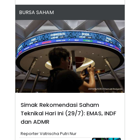
N
S
E
E
BURSA SAHAM
W
R
S
E
S
M
E
O
T
N
U
I
P
A
A
K
D
I
V
L
A
S
K
O
R
P
O
Simak Rekomendasi Saham
R
A
Teknikal Hari Ini (29/7): EMAS, INDF
S
I
dan ADMR
K
N
I
A
Reporter Vatrischa Putri Nur
L
T