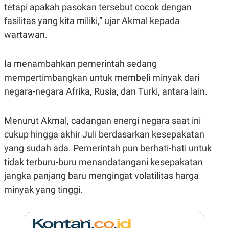
E
tetapi apakah pasokan tersebut cocok dengan
R
fasilitas yang kita miliki,” ujar Akmal kepada
F
B
O
U
wartawan.
K
S
U
I
S
N
Ia menambahkan pemerintah sedang
E
S
mempertimbangkan untuk membeli minyak dari
S
I
negara-negara Afrika, Rusia, dan Turki, antara lain.
N
S
I
Menurut Akmal, cadangan energi negara saat ini
G
H
cukup hingga akhir Juli berdasarkan kesepakatan
T
yang sudah ada. Pemerintah pun berhati-hati untuk
S
B
T
E
tidak terburu-buru menandatangani kesepakatan
O
L
jangka panjang baru mengingat volatilitas harga
C
A
K
N
minyak yang tinggi.
S
J
E
A
T
O
U
N
P