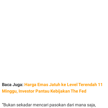
E
E
H
S
A
T
T
Y
A
L
N
E
E
A
N
N
G
A
L
L
I
I
S
S
H
I
S
E
K
X
O
E
L
C
O
U
M
T
I
Baca Juga:
Harga Emas Jatuh ke Level Terendah 11
V
E
Minggu, Investor Pantau Kebijakan The Fed
C
O
R
“Bukan sekadar mencari pasokan dari mana saja,
N