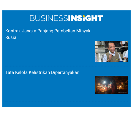
POLICY
Kontrak Jangka Panjang Pembelian Minyak
Rusia
Tata Kelola Kelistrikan Dipertanyakan