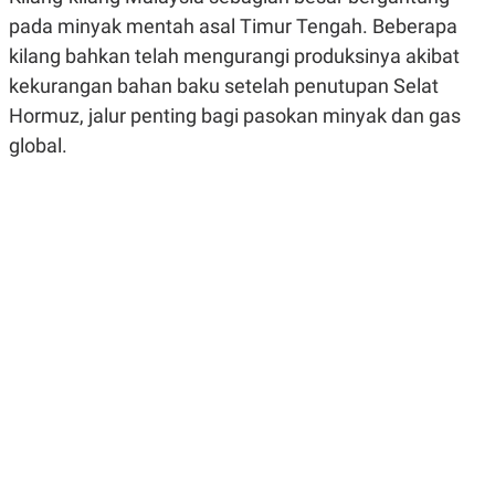
R
G
pada minyak mentah asal Timur Tengah. Beberapa
S
I
O
O
kilang bahkan telah mengurangi produksinya akibat
N
N
kekurangan bahan baku setelah penutupan Selat
A
A
L
L
Hormuz, jalur penting bagi pasokan minyak dan gas
F
I
global.
N
A
N
C
E
Y
C
A
A
N
R
G
I
T
T
E
A
R
H
.
U
.
.
K
L
E
I
S
F