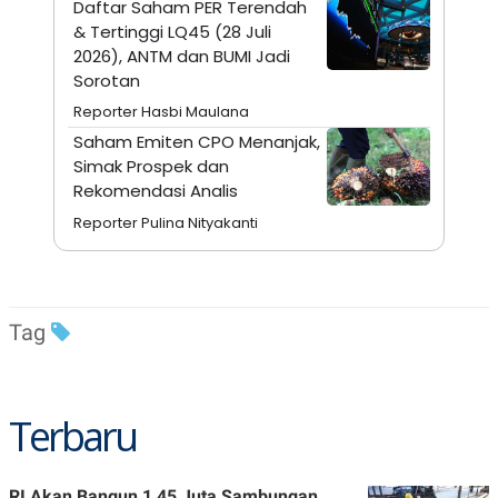
Daftar Saham PER Terendah
A
I
S
V
& Tertinggi LQ45 (28 Juli
K
E
2026), ANTM dan BUMI Jadi
E
Sorotan
M
E
Reporter Hasbi Maulana
N
T
Saham Emiten CPO Menanjak,
E
Simak Prospek dan
R
I
Rekomendasi Analis
A
N
Reporter Pulina Nityakanti
L
E
S
T
A
Tag
R
I
KANAL
Terbaru
P
I
U
M
RI Akan Bangun 1,45 Juta Sambungan