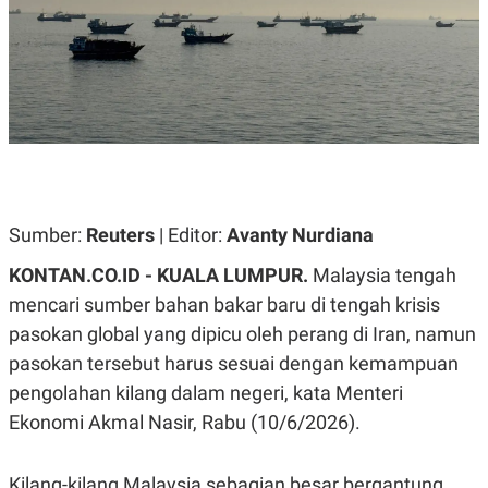
A
A
S
L
I
K
I
E
N
U
D
A
U
N
S
G
T
A
R
N
I
P
I
Sumber:
Reuters
| Editor:
Avanty Nurdiana
E
N
L
T
KONTAN.CO.ID - KUALA LUMPUR.
Malaysia tengah
U
E
A
R
mencari sumber bahan bakar baru di tengah krisis
N
N
pasokan global yang dipicu oleh perang di Iran, namun
G
A
U
S
pasokan tersebut harus sesuai dengan kemampuan
S
I
A
O
pengolahan kilang dalam negeri, kata Menteri
H
N
Ekonomi Akmal Nasir, Rabu (10/6/2026).
A
A
L
P
R
Kilang-kilang Malaysia sebagian besar bergantung
E
E