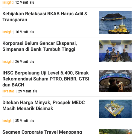
C
L
Insight
| 12 Menit lalu
A
E
D
A
Kebijakan Relaksasi RKAB Harus Adil &
E
S
Transparan
M
E
Y
.
I
Insight
| 16 Menit lalu
D
L
K
Korporasi Belum Gencar Ekspansi,
A
I
Simpanan di Bank Tumbuh Tinggi
N
N
G
E
G
R
Insight
| 26 Menit lalu
A
J
N
A
IHSG Berpeluang Uji Level 6.400, Simak
A
E
Rekomendasi Saham PTRO, BNBR, GTSI,
N
M
dan BACH
C
I
E
T
Investasi
| 29 Menit lalu
T
E
A
N
Ditekan Harga Minyak, Prospek MEDC
K
Masih Menarik Disimak
E
A
P
D
Insight
| 35 Menit lalu
A
V
P
E
E
R
Segmen Corporate Travel Menopang