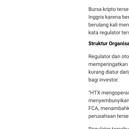
Bursa kripto ters
Inggris karena b
berulang kali men
kata regulator ter
Struktur Organis
Regulator dan oto
memperingatkan 
kurang diatur dar
bagi investor.
"HTX mengoperasik
menyembunyikan i
FCA, menambahka
perusahaan terseb
Regulator terseb