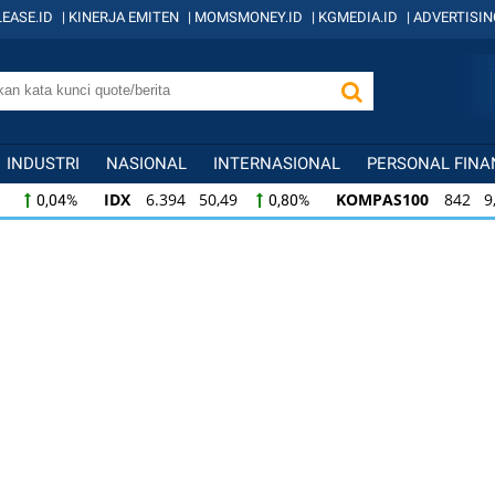
EASE.ID
|
KINERJA EMITEN
|
MOMSMONEY.ID
|
KGMEDIA.ID
|
ADVERTISIN
INDUSTRI
NASIONAL
INTERNASIONAL
PERSONAL FINA
IDX
6.394 50,49
KOMPAS100
842 9,21
0,80%
1,1
KOMPAS100
842 9,21
LQ45
639 7,72
1,11%
1,22
LQ45
639 7,72
ISSI
222 2,35
IDX3
1,22%
1,07%