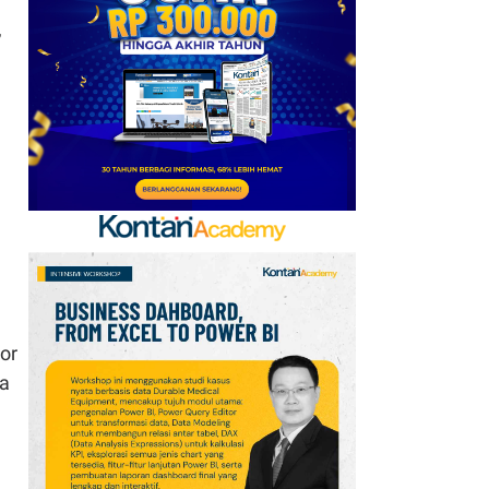
Goreng 2 Liter Mulai
,
Rp41.500
7
Arsenal Perpanjang
Kerja Sama dengan
Emirates hingga 2033, Ini
Detail Kemitraannya
8
Apa Saja Syarat
Pencairan JHT 10%? Cek
Dokumen dan Panduan
untuk Peserta BPJSTK
or
9
Promo Alfamart Murah
na
Banget 7–13 Agustus
2026, Sunlight hingga
Bebelac Diskon