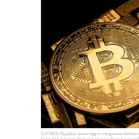
ILUSTRASI. Regulator pasar Inggris mengatakan bahwa 
kripto HTX di Inggris.(Romain Costaseca/Hans Lucas via 