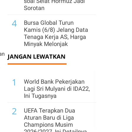
soal Selat Hormuz Jadi
Sorotan
4
Bursa Global Turun
Kamis (6/8) Jelang Data
Tenaga Kerja AS, Harga
Minyak Melonjak
an
JANGAN LEWATKAN
5
Jepang Catat Rekor
Intervensi Valas, Jual
i
Dolar US$ 40 Miliar demi
1
Topang Yen
World Bank Pekerjakan
Lagi Sri Mulyani di IDA22,
6
AS Terapkan Tarif 15%
Ini Tugasnya
atas Produk Polysilicon,
2
Trump Bidik Dominasi
UEFA Terapkan Dua
China
Aturan Baru di Liga
Champions Musim
7
Laba Kuartal II OCBC
2026/2027, Ini Detailnya