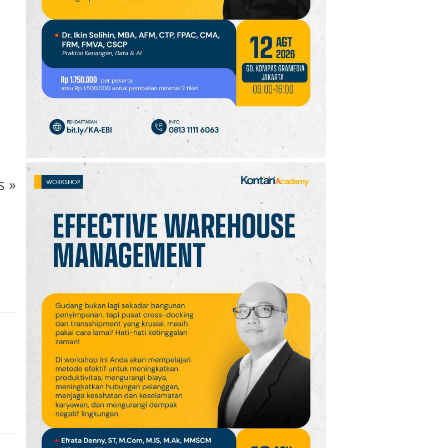
10
Promo JSM Superindo
7–9 Agustus 2026,
Minyak Goreng Rp37.900
hingga Buah Diskon 50%
ks
»