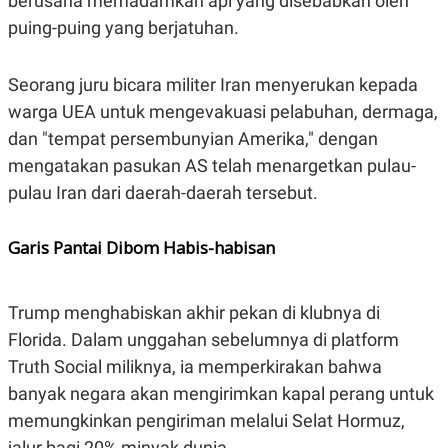
berusaha memadamkan api yang disebabkan oleh
C
L
A
E
puing-puing yang berjatuhan.
D
A
E
S
M
E
Seorang juru bicara militer Iran menyerukan kepada
Y
.
I
warga UEA untuk mengevakuasi pelabuhan, dermaga,
D
dan "tempat persembunyian Amerika," dengan
L
K
A
I
mengatakan pasukan AS telah menargetkan pulau-
N
N
G
E
pulau Iran dari daerah-daerah tersebut.
G
R
A
J
N
A
Garis Pantai Dibom Habis-habisan
A
E
N
M
C
I
E
T
Trump menghabiskan akhir pekan di klubnya di
T
E
A
N
Florida. Dalam unggahan sebelumnya di platform
K
Truth Social miliknya, ia memperkirakan bahwa
E
A
banyak negara akan mengirimkan kapal perang untuk
P
D
A
V
memungkinkan pengiriman melalui Selat Hormuz,
P
E
E
R
jalur bagi 20% minyak dunia.