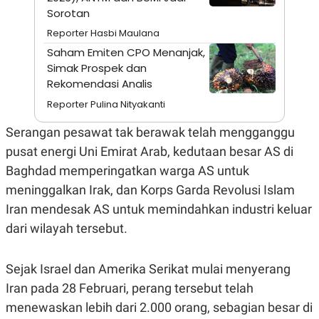
A
I
Sorotan
S
V
K
E
Reporter Hasbi Maulana
E
M
Saham Emiten CPO Menanjak,
E
Simak Prospek dan
N
Rekomendasi Analis
T
E
Reporter Pulina Nityakanti
R
I
A
Serangan pesawat tak berawak telah mengganggu
N
pusat energi Uni Emirat Arab, kedutaan besar AS di
L
Baghdad memperingatkan warga AS untuk
E
S
meninggalkan Irak, dan Korps Garda Revolusi Islam
T
A
Iran mendesak AS untuk memindahkan industri keluar
R
dari wilayah tersebut.
I
KANAL
Sejak Israel dan Amerika Serikat mulai menyerang
Iran pada 28 Februari, perang tersebut telah
P
I
menewaskan lebih dari 2.000 orang, sebagian besar di
U
M