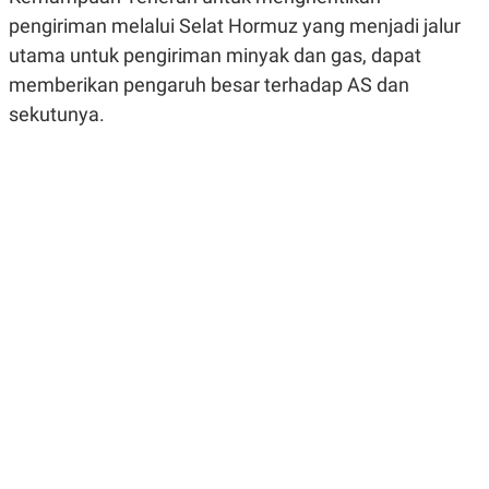
R
G
pengiriman melalui Selat Hormuz yang menjadi jalur
S
I
O
O
utama untuk pengiriman minyak dan gas, dapat
N
N
memberikan pengaruh besar terhadap AS dan
A
A
L
L
sekutunya.
F
I
N
A
N
C
E
Y
C
A
A
N
R
G
I
T
T
E
A
R
H
.
U
.
.
K
L
E
I
S
F