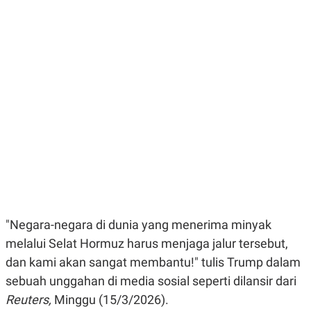
E
E
H
S
A
T
T
Y
A
L
N
E
E
A
N
N
G
A
L
L
I
I
S
S
H
I
S
E
K
X
O
E
L
C
O
U
M
"Negara-negara di dunia yang menerima minyak
T
I
melalui Selat Hormuz harus menjaga jalur tersebut,
V
E
dan kami akan sangat membantu!" tulis Trump dalam
C
sebuah unggahan di media sosial seperti dilansir dari
O
R
Reuters,
Minggu (15/3/2026).
N