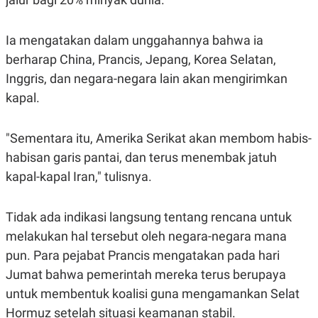
R
T
I
S
Ia mengatakan dalam unggahannya bahwa ia
I
N
berharap China, Prancis, Jepang, Korea Selatan,
G
Inggris, dan negara-negara lain akan mengirimkan
K
G
kapal.
M
E
D
"Sementara itu, Amerika Serikat akan membom habis-
I
A
habisan garis pantai, dan terus menembak jatuh
.
I
kapal-kapal Iran," tulisnya.
D
Tidak ada indikasi langsung tentang rencana untuk
melakukan hal tersebut oleh negara-negara mana
SITEMAP
PROFILE
TERM
OF
pun. Para pejabat Prancis mengatakan pada hari
USE
Jumat bahwa pemerintah mereka terus berupaya
PEDOMAN
PEMBERITAAN
untuk membentuk koalisi guna mengamankan Selat
SIBER
Hormuz setelah situasi keamanan stabil.
PRIVACY