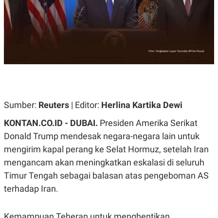
A
A
S
L
I
K
I
E
N
U
D
A
U
N
S
G
T
A
R
N
I
P
I
Sumber:
Reuters
| Editor:
Herlina Kartika Dewi
E
N
L
T
KONTAN.CO.ID -
DUBAI.
Presiden Amerika Serikat
U
E
A
R
Donald Trump mendesak negara-negara lain untuk
N
N
mengirim kapal perang ke Selat Hormuz, setelah Iran
G
A
U
S
mengancam akan meningkatkan eskalasi di seluruh
S
I
A
O
Timur Tengah sebagai balasan atas pengeboman AS
H
N
terhadap Iran.
A
A
L
P
R
Kemampuan Teheran untuk menghentikan
E
E