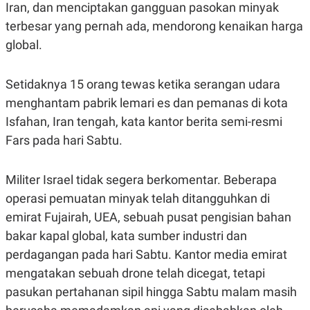
S
A
Iran, dan menciptakan gangguan pasokan minyak
A
G
terbesar yang pernah ada, mendorong kenaikan harga
T
E
D
S
global.
A
T
A
Setidaknya 15 orang tewas ketika serangan udara
K
L
O
I
menghantam pabrik lemari es dan pemanas di kota
N
P
Isfahan, Iran tengah, kata kantor berita semi-resmi
T
S
A
U
Fars pada hari Sabtu.
N
S
T
V
Militer Israel tidak segera berkomentar. Beberapa
operasi pemuatan minyak telah ditangguhkan di
JARINGAN
emirat Fujairah, UEA, sebuah pusat pengisian bahan
bakar kapal global, kata sumber industri dan
K
P
O
R
perdagangan pada hari Sabtu. Kantor media emirat
N
E
T
S
mengatakan sebuah drone telah dicegat, tetapi
A
S
pasukan pertahanan sipil hingga Sabtu malam masih
N
R
A
E