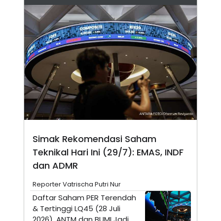
N
S
E
E
W
R
S
E
S
M
E
O
T
N
U
I
P
A
A
K
D
I
V
L
A
S
K
O
Simak Rekomendasi Saham
R
P
Teknikal Hari Ini (29/7): EMAS, INDF
O
dan ADMR
R
A
S
Reporter Vatrischa Putri Nur
I
Daftar Saham PER Terendah
K
N
& Tertinggi LQ45 (28 Juli
I
A
L
T
2026), ANTM dan BUMI Jadi