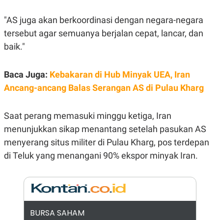
E
R
"AS juga akan berkoordinasi dengan negara-negara
F
B
O
U
tersebut agar semuanya berjalan cepat, lancar, dan
K
S
baik."
U
I
S
N
E
S
Baca Juga:
Kebakaran di Hub Minyak UEA, Iran
S
I
Ancang-ancang Balas Serangan AS di Pulau Kharg
N
S
I
Saat perang memasuki minggu ketiga, Iran
G
H
menunjukkan sikap menantang setelah pasukan AS
T
menyerang situs militer di Pulau Kharg, pos terdepan
S
B
T
E
di Teluk yang menangani 90% ekspor minyak Iran.
O
L
C
A
K
N
S
J
E
A
T
O
U
N
BURSA SAHAM
P