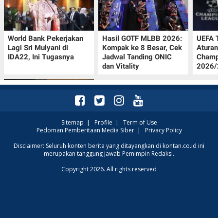
World Bank Pekerjakan
Hasil GOTF MLBB 2026:
UEFA 
Lagi Sri Mulyani di
Kompak ke 8 Besar, Cek
Aturan
IDA22, Ini Tugasnya
Jadwal Tanding ONIC
Champ
dan Vitality
2026/2
Sitemap
|
Profile
|
Term of Use
Pedoman Pemberitaan Media Siber
|
Privacy Policy
Jadwal Persija vs Arema
Disclaimer: Seluruh konten berita yang ditayangkan di kontan.co.id ini
merupakan tanggung jawab Pemimpin Redaksi.
FC Perebutan Juara 3
Piala Presiden 2026,
Copyright 2026. All rights reserved
Kick-off Sore Ini