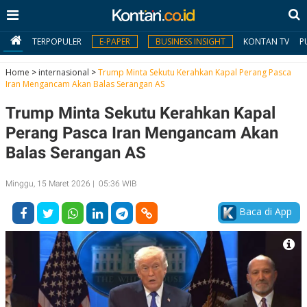
TERPOPULER
E-PAPER
BUSINESS INSIGHT
KONTAN TV
P
Home
>
internasional
>
Trump Minta Sekutu Kerahkan Kapal Perang Pasca
Iran Mengancam Akan Balas Serangan AS
MY
Trump Minta Sekutu Kerahkan Kapal
KONTAN
Perang Pasca Iran Mengancam Akan
Daftar
Balas Serangan AS
Masuk
Minggu, 15 Maret 2026 | 05:36 WIB
Baca di App
BERITA
I
N
N
A
V
S
E
I
S
O
T
N