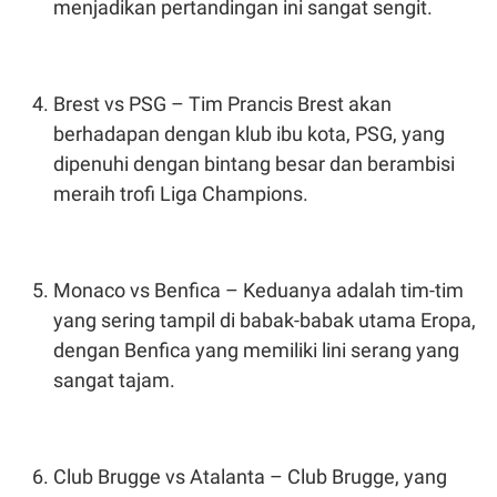
C
L
menjadikan pertandingan ini sangat sengit.
A
E
D
A
E
S
M
E
Y
.
Brest vs PSG – Tim Prancis Brest akan
I
D
berhadapan dengan klub ibu kota, PSG, yang
L
K
dipenuhi dengan bintang besar dan berambisi
A
I
meraih trofi Liga Champions.
N
N
G
E
G
R
A
J
N
A
A
E
Monaco vs Benfica – Keduanya adalah tim-tim
N
M
C
I
yang sering tampil di babak-babak utama Eropa,
E
T
dengan Benfica yang memiliki lini serang yang
T
E
A
N
sangat tajam.
K
E
A
P
D
A
V
P
E
Club Brugge vs Atalanta – Club Brugge, yang
E
R