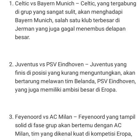
S
A
Celtic vs Bayern Munich – Celtic, yang tergabung
A
G
di grup yang sangat sulit, akan menghadapi
T
E
D
S
Bayern Munich, salah satu klub terbesar di
A
T
Jerman yang juga gagal menembus delapan
A
besar.
K
L
O
I
N
P
T
S
A
U
Juventus vs PSV Eindhoven – Juventus yang
N
S
T
finis di posisi yang kurang menguntungkan, akan
V
bertarung melawan tim Belanda, PSV Eindhoven,
yang juga memiliki ambisi besar di Eropa.
JARINGAN
K
P
O
R
Feyenoord vs AC Milan – Feyenoord yang tampil
N
E
T
S
solid di fase grup akan bertemu dengan AC
A
S
N
R
Milan, tim yang dikenal kuat di kompetisi Eropa,
A
E