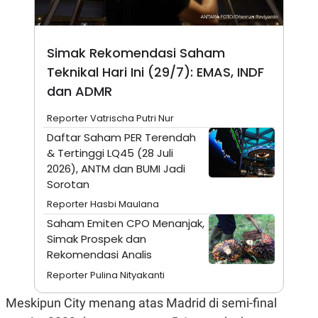
N
S
E
E
W
R
S
E
Simak Rekomendasi Saham
S
M
Teknikal Hari Ini (29/7): EMAS, INDF
E
O
T
N
dan ADMR
U
I
P
A
Reporter Vatrischa Putri Nur
A
K
D
I
Daftar Saham PER Terendah
V
L
& Tertinggi LQ45 (28 Juli
A
2026), ANTM dan BUMI Jadi
S
K
Sorotan
O
R
Reporter Hasbi Maulana
P
Saham Emiten CPO Menanjak,
O
R
Simak Prospek dan
A
Rekomendasi Analis
S
I
Reporter Pulina Nityakanti
K
N
I
A
Meskipun City menang atas Madrid di semi-final
L
T