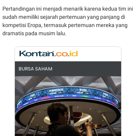
E
R
Pertandingan ini menjadi menarik karena kedua tim ini
F
B
sudah memiliki sejarah pertemuan yang panjang di
O
U
K
S
kompetisi Eropa, termasuk pertemuan mereka yang
U
I
dramatis pada musim lalu.
S
N
E
S
S
I
N
S
I
BURSA SAHAM
G
H
T
S
B
T
E
O
L
C
A
K
N
S
J
E
A
T
O
U
N
P