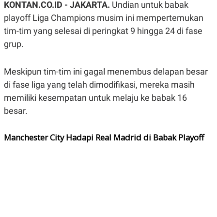
KONTAN.CO.ID - JAKARTA.
Undian untuk babak
A
A
S
L
playoff Liga Champions musim ini mempertemukan
I
tim-tim yang selesai di peringkat 9 hingga 24 di fase
K
I
grup.
E
N
U
D
A
U
N
S
Meskipun tim-tim ini gagal menembus delapan besar
G
T
A
R
di fase liga yang telah dimodifikasi, mereka masih
N
I
memiliki kesempatan untuk melaju ke babak 16
P
I
besar.
E
N
L
T
U
E
A
R
Manchester City Hadapi Real Madrid di Babak Playoff
N
N
G
A
U
S
S
I
A
O
H
N
A
A
L
P
R
E
E