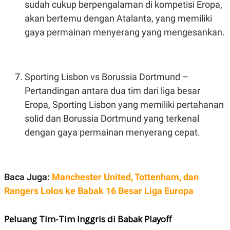
sudah cukup berpengalaman di kompetisi Eropa,
R
T
I
akan bertemu dengan Atalanta, yang memiliki
S
I
gaya permainan menyerang yang mengesankan.
N
G
K
G
M
Sporting Lisbon vs Borussia Dortmund –
E
Pertandingan antara dua tim dari liga besar
D
I
Eropa, Sporting Lisbon yang memiliki pertahanan
A
.
solid dan Borussia Dortmund yang terkenal
I
dengan gaya permainan menyerang cepat.
D
SITEMAP
PROFILE
TERM
Baca Juga:
Manchester United, Tottenham, dan
OF
USE
Rangers Lolos ke Babak 16 Besar Liga Europa
PEDOMAN
PEMBERITAAN
SIBER
Peluang Tim-Tim Inggris di Babak Playoff
PRIVACY