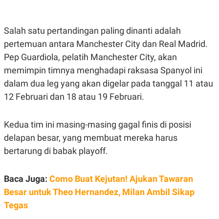
E
E
H
S
A
T
T
Y
Salah satu pertandingan paling dinanti adalah
A
L
N
E
pertemuan antara Manchester City dan Real Madrid.
E
A
Pep Guardiola, pelatih Manchester City, akan
N
N
G
A
memimpin timnya menghadapi raksasa Spanyol ini
L
L
dalam dua leg yang akan digelar pada tanggal 11 atau
I
I
S
S
12 Februari dan 18 atau 19 Februari.
H
I
S
E
K
Kedua tim ini masing-masing gagal finis di posisi
X
O
E
L
delapan besar, yang membuat mereka harus
C
O
bertarung di babak playoff.
U
M
T
I
V
Baca Juga:
Como Buat Kejutan! Ajukan Tawaran
E
C
Besar untuk Theo Hernandez, Milan Ambil Sikap
O
Tegas
R
N