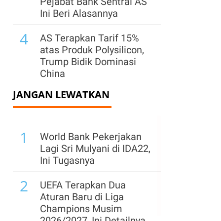
Pejabat Bank Sentral AS
Ini Beri Alasannya
4
AS Terapkan Tarif 15%
atas Produk Polysilicon,
Trump Bidik Dominasi
China
JANGAN LEWATKAN
5
Bursa Global Turun
Kamis (6/8) Jelang Data
Tenaga Kerja AS, Harga
1
Minyak Melonjak
World Bank Pekerjakan
Lagi Sri Mulyani di IDA22,
6
SpaceX Tertekan,
Ini Tugasnya
Potensi Aksi Jual Orang
2
Dalam Bayangi
UEFA Terapkan Dua
l
Pergerakan Saham
Aturan Baru di Liga
Champions Musim
7
Laba Kuartal II OCBC
2026/2027, Ini Detailnya