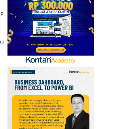
Goreng 2 Liter Mulai
Rp41.500
up
7
Arsenal Perpanjang
Kerja Sama dengan
Emirates hingga 2033, Ini
ro
Detail Kemitraannya
8
Apa Saja Syarat
Pencairan JHT 10%? Cek
Dokumen dan Panduan
untuk Peserta BPJSTK
9
Promo Alfamart Murah
Banget 7–13 Agustus
2026, Sunlight hingga
Bebelac Diskon