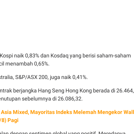
, Kospi naik 0,83% dan Kosdaq yang berisi saham-saham
kecil menambah 0,65%.
ralia, S&P/ASX 200, juga naik 0,41%.
ontrak berjangka Hang Seng Hong Kong berada di 26.464,
 penutupan sebelumnya di 26.086,32.
 Asia Mixed, Mayoritas Indeks Melemah Mengekor Wal
/8) Pagi
alan dengan sentimen global yang positif. Meredanya