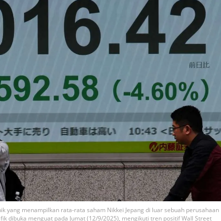
nik yang menampilkan rata-rata saham Nikkei Jepang di luar sebuah perusahaan
ifik dibuka menguat pada Jumat (12/9/2025), mengikuti tren positif Wall Street