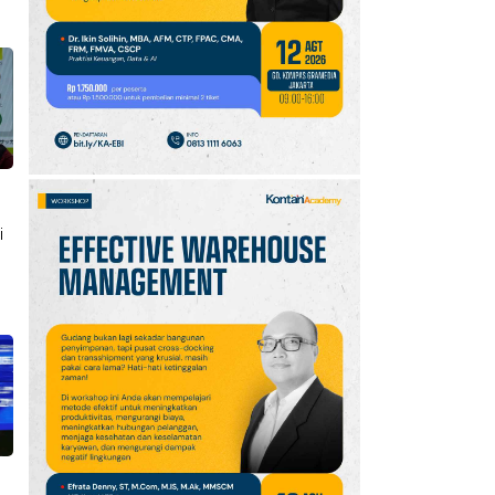
10
Promo JSM Superindo
7–9 Agustus 2026,
Minyak Goreng Rp37.900
hingga Buah Diskon 50%
i