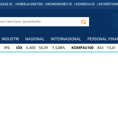
EASE.ID
|
KINERJA EMITEN
|
MOMSMONEY.ID
|
KGMEDIA.ID
|
ADVERTISIN
INDUSTRI
NASIONAL
INTERNASIONAL
PERSONAL FINA
IDX
6.400 56,09
KOMPAS100
843 10,41
0,88%
1,
KOMPAS100
843 10,41
LQ45
640 9,24
1,25%
1,4
LQ45
640 9,24
ISSI
221 2,03
IDX3
1,46%
0,93%