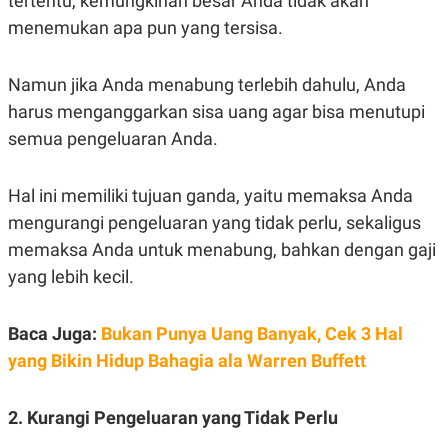
tertentu, kemungkinan besar Anda tidak akan
N
S
menemukan apa pun yang tersisa.
E
E
W
R
S
E
Namun jika Anda menabung terlebih dahulu, Anda
S
M
E
O
harus menganggarkan sisa uang agar bisa menutupi
T
N
U
I
semua pengeluaran Anda.
P
A
A
K
D
I
Hal ini memiliki tujuan ganda, yaitu memaksa Anda
V
L
mengurangi pengeluaran yang tidak perlu, sekaligus
A
S
memaksa Anda untuk menabung, bahkan dengan gaji
K
O
yang lebih kecil.
R
P
O
Baca Juga:
Bukan Punya Uang Banyak, Cek 3 Hal
R
A
yang Bikin Hidup Bahagia ala Warren Buffett
S
I
K
N
2. Kurangi Pengeluaran yang Tidak Perlu
I
A
L
T