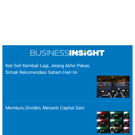
Net Sell Kembali Lagi, Jelang Akhir Pekan,
Simak Rekomendasi Saham Hari Ini
Memburu Dividen, Menanti Capital Gain