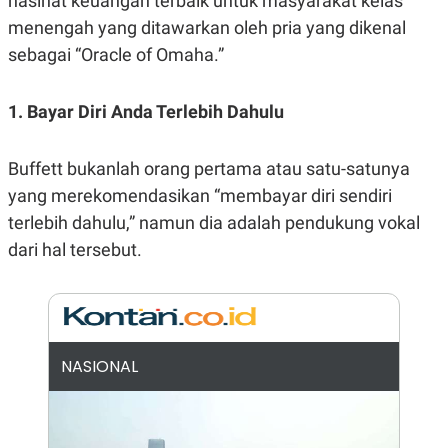
nasihat keuangan terbaik untuk masyarakat kelas
R
G
menengah yang ditawarkan oleh pria yang dikenal
S
I
O
O
sebagai “Oracle of Omaha.”
N
N
A
A
L
L
F
1. Bayar Diri Anda Terlebih Dahulu
I
N
A
Buffett bukanlah orang pertama atau satu-satunya
N
C
yang merekomendasikan “membayar diri sendiri
E
terlebih dahulu,” namun dia adalah pendukung vokal
Y
C
A
A
dari hal tersebut.
N
R
G
I
T
T
E
A
R
H
.
U
.
NASIONAL
.
K
L
E
I
S
F