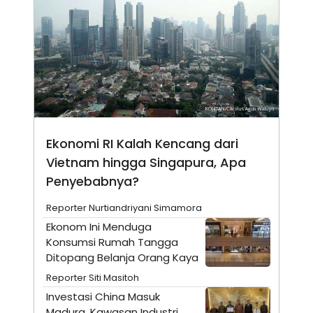
E
E
H
S
A
T
T
Y
A
L
N
E
E
A
N
N
G
A
L
L
I
I
S
S
Ekonomi RI Kalah Kencang dari
H
I
S
Vietnam hingga Singapura, Apa
E
K
Penyebabnya?
X
O
E
L
C
O
Reporter Nurtiandriyani Simamora
U
M
Ekonom Ini Menduga
T
I
Konsumsi Rumah Tangga
V
Ditopang Belanja Orang Kaya
E
C
Reporter Siti Masitoh
O
R
Investasi China Masuk
N
Madura, Kawasan Industri