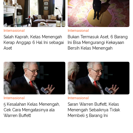
C
L
A
E
D
A
E
S
M
E
Y
.
I
Internasional
Internasional
D
Salah Kaprah, Kelas Menengah
Bukan Termasuk Aset, 6 Barang
L
K
Kerap Anggap 6 Hal Ini sebagai
Ini Bisa Mengurangi Kekayaan
A
I
Aset
Bersih Kelas Menengah
N
N
G
E
G
R
A
J
N
A
A
E
N
M
C
I
E
T
T
E
Internasional
Internasional
A
N
K
5 Kesalahan Kelas Menengah,
Saran Warren Buffett, Kelas
Cek Cara Mengatasinya ala
Menengah Sebaiknya Tidak
E
A
Warren Buffett
Membeli 5 Barang Ini
P
D
A
V
P
E
E
R