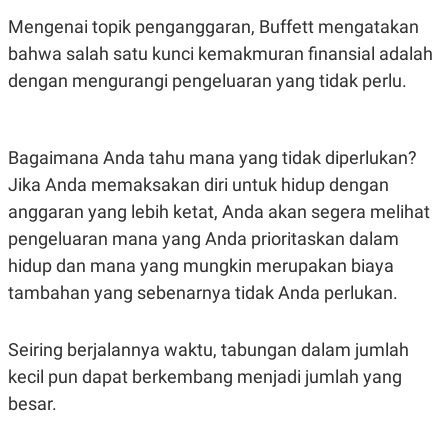
A
I
S
V
Mengenai topik penganggaran, Buffett mengatakan
K
E
bahwa salah satu kunci kemakmuran finansial adalah
E
M
dengan mengurangi pengeluaran yang tidak perlu.
E
N
T
E
R
Bagaimana Anda tahu mana yang tidak diperlukan?
I
Jika Anda memaksakan diri untuk hidup dengan
A
N
anggaran yang lebih ketat, Anda akan segera melihat
L
pengeluaran mana yang Anda prioritaskan dalam
E
S
hidup dan mana yang mungkin merupakan biaya
T
A
tambahan yang sebenarnya tidak Anda perlukan.
R
I
Seiring berjalannya waktu, tabungan dalam jumlah
kecil pun dapat berkembang menjadi jumlah yang
KANAL
besar.
P
I
U
M