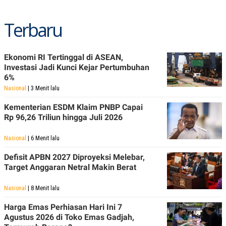
R
T
I
S
Terbaru
I
N
G
Ekonomi RI Tertinggal di ASEAN,
K
G
Investasi Jadi Kunci Kejar Pertumbuhan
M
6%
E
Nasional
| 3 Menit lalu
D
I
A
Kementerian ESDM Klaim PNBP Capai
.
Rp 96,26 Triliun hingga Juli 2026
I
D
Nasional
| 6 Menit lalu
Defisit APBN 2027 Diproyeksi Melebar,
Target Anggaran Netral Makin Berat
SITEMAP
PROFILE
TERM
OF
USE
Nasional
| 8 Menit lalu
PEDOMAN
PEMBERITAAN
Harga Emas Perhiasan Hari Ini 7
SIBER
Agustus 2026 di Toko Emas Gadjah,
PRIVACY