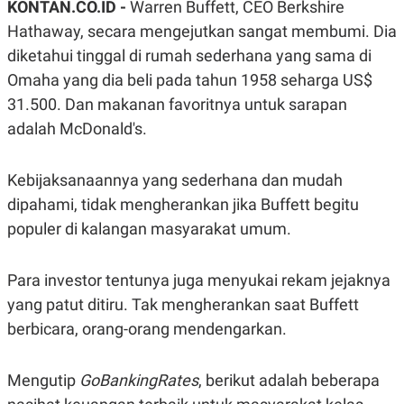
KONTAN.CO.ID -
Warren Buffett, CEO Berkshire
A
A
S
L
Hathaway, secara mengejutkan sangat membumi. Dia
I
diketahui tinggal di rumah sederhana yang sama di
K
I
Omaha yang dia beli pada tahun 1958 seharga US$
E
N
U
D
31.500. Dan makanan favoritnya untuk sarapan
A
U
N
S
adalah McDonald's.
G
T
A
R
N
I
Kebijaksanaannya yang sederhana dan mudah
P
I
dipahami, tidak mengherankan jika Buffett begitu
E
N
L
T
populer di kalangan masyarakat umum.
U
E
A
R
N
N
G
A
Para investor tentunya juga menyukai rekam jejaknya
U
S
yang patut ditiru. Tak mengherankan saat Buffett
S
I
A
O
berbicara, orang-orang mendengarkan.
H
N
A
A
L
Mengutip
GoBankingRates
, berikut adalah beberapa
P
R
E
E