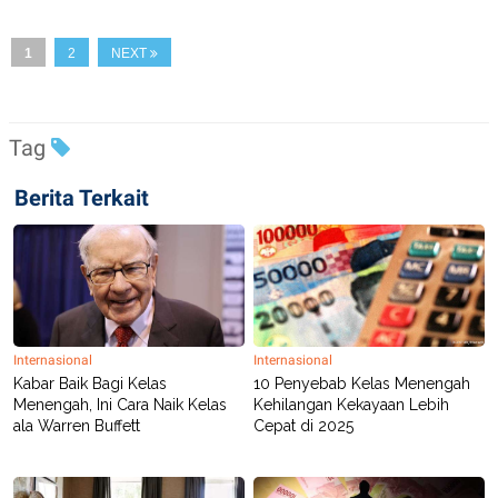
S
A
A
G
T
E
1
2
NEXT
D
S
A
T
A
K
L
Tag
O
I
N
P
Berita Terkait
T
S
A
U
N
S
T
V
JARINGAN
Internasional
Internasional
K
P
Kabar Baik Bagi Kelas
10 Penyebab Kelas Menengah
O
R
Menengah, Ini Cara Naik Kelas
Kehilangan Kekayaan Lebih
N
E
ala Warren Buffett
Cepat di 2025
T
S
A
S
N
R
A
E