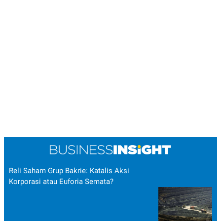
R
T
I
S
I
N
G
K
G
M
E
D
I
A
.
I
D
SITEMAP
PROFILE
TERM
Reli Saham Grup Bakrie: Katalis Aksi
OF
USE
Korporasi atau Euforia Semata?
PEDOMAN
PEMBERITAAN
SIBER
PRIVACY