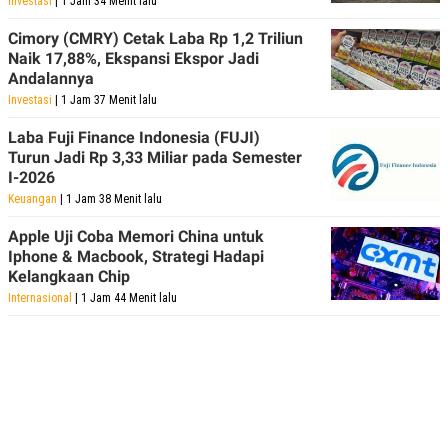
Investasi
| 1 Jam 34 Menit lalu
C
L
A
E
D
A
Cimory (CMRY) Cetak Laba Rp 1,2 Triliun
E
S
Naik 17,88%, Ekspansi Ekspor Jadi
M
E
Andalannya
Y
.
I
Investasi
| 1 Jam 37 Menit lalu
D
Laba Fuji Finance Indonesia (FUJI)
L
K
Turun Jadi Rp 3,33 Miliar pada Semester
A
I
N
N
I-2026
G
E
Keuangan
| 1 Jam 38 Menit lalu
G
R
A
J
Apple Uji Coba Memori China untuk
N
A
A
E
Iphone & Macbook, Strategi Hadapi
N
M
Kelangkaan Chip
C
I
Internasional
| 1 Jam 44 Menit lalu
E
T
T
E
A
N
K
E
A
P
D
A
V
P
E
E
R