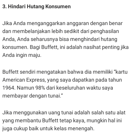
A
A
3. Hindari Hutang Konsumen
S
L
I
K
I
Jika Anda menganggarkan anggaran dengan benar
E
N
dan membelanjakan lebih sedikit dari penghasilan
U
D
A
U
Anda, Anda seharusnya bisa menghindari hutang
N
S
G
T
konsumen. Bagi Buffett, ini adalah nasihat penting jika
A
R
Anda ingin maju.
N
I
P
I
E
N
Buffett sendiri mengatakan bahwa dia memiliki “kartu
L
T
U
E
American Express, yang saya dapatkan pada tahun
A
R
N
N
1964. Namun 98% dari keseluruhan waktu saya
G
A
membayar dengan tunai.”
U
S
S
I
A
O
H
N
Jika menggunakan uang tunai adalah salah satu alat
A
A
L
yang membantu Buffett tetap kaya, mungkin hal ini
P
R
juga cukup baik untuk kelas menengah.
E
E