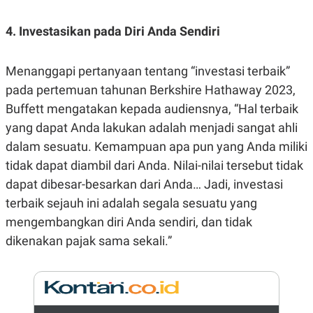
R
G
S
I
4. Investasikan pada Diri Anda Sendiri
O
O
N
N
A
A
L
L
Menanggapi pertanyaan tentang “investasi terbaik”
F
I
pada pertemuan tahunan Berkshire Hathaway 2023,
N
Buffett mengatakan kepada audiensnya, “Hal terbaik
A
N
yang dapat Anda lakukan adalah menjadi sangat ahli
C
E
dalam sesuatu. Kemampuan apa pun yang Anda miliki
Y
C
tidak dapat diambil dari Anda. Nilai-nilai tersebut tidak
A
A
dapat dibesar-besarkan dari Anda… Jadi, investasi
N
R
G
I
terbaik sejauh ini adalah segala sesuatu yang
T
T
E
A
mengembangkan diri Anda sendiri, dan tidak
R
H
dikenakan pajak sama sekali.”
.
U
.
.
K
L
E
I
S
F