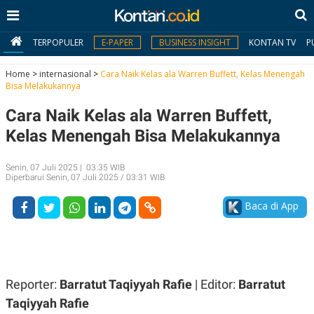
TERPOPULER
E-PAPER
BUSINESS INSIGHT
KONTAN TV
P
Home
>
internasional
>
Cara Naik Kelas ala Warren Buffett, Kelas Menengah
Bisa Melakukannya
MY
Cara Naik Kelas ala Warren Buffett,
KONTAN
Kelas Menengah Bisa Melakukannya
Daftar
Senin, 07 Juli 2025 | 03:35 WIB
Masuk
Diperbarui Senin, 07 Juli 2025 / 03:31 WIB
Baca di App
BERITA
I
N
N
A
V
S
Reporter:
Barratut Taqiyyah Rafie
| Editor:
Barratut
E
I
Taqiyyah Rafie
S
O
T
N