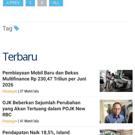
A
I
PREV
1
2
ALL
S
V
K
E
E
M
E
Tag
N
T
E
R
I
Terbaru
A
N
L
Pembiayaan Mobil Baru dan Bekas
E
S
Multifinance Rp 230,47 Triliun per Juni
T
2026
A
Keuangan
| 37 Menit lalu
R
I
OJK Beberkan Sejumlah Perubahan
yang Akan Tertuang dalam POJK New
KANAL
RBC
Keuangan
| 41 Menit lalu
P
I
U
M
Pendapatan Naik 18,5%, Island