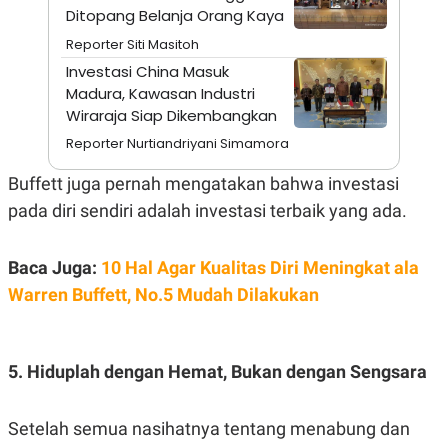
E
Ditopang Belanja Orang Kaya
R
Reporter Siti Masitoh
F
B
O
U
Investasi China Masuk
K
S
Madura, Kawasan Industri
U
I
S
N
Wiraraja Siap Dikembangkan
E
S
Reporter Nurtiandriyani Simamora
S
I
Buffett juga pernah mengatakan bahwa investasi
N
S
pada diri sendiri adalah investasi terbaik yang ada.
I
G
H
Baca Juga:
10 Hal Agar Kualitas Diri Meningkat ala
T
Warren Buffett, No.5 Mudah Dilakukan
S
B
T
E
O
L
C
A
K
N
5. Hiduplah dengan Hemat, Bukan dengan Sengsara
S
J
E
A
T
O
U
N
Setelah semua nasihatnya tentang menabung dan
P