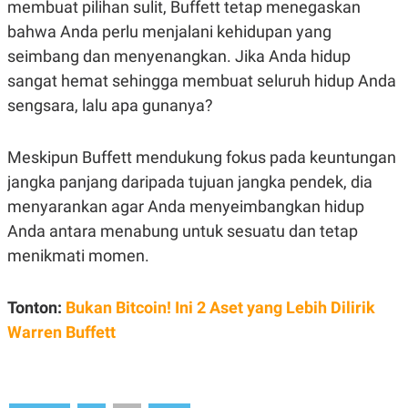
membuat pilihan sulit, Buffett tetap menegaskan
N
S
bahwa Anda perlu menjalani kehidupan yang
E
E
W
R
seimbang dan menyenangkan. Jika Anda hidup
S
E
S
M
sangat hemat sehingga membuat seluruh hidup Anda
E
O
sengsara, lalu apa gunanya?
T
N
U
I
P
A
Meskipun Buffett mendukung fokus pada keuntungan
A
K
D
I
jangka panjang daripada tujuan jangka pendek, dia
V
L
A
menyarankan agar Anda menyeimbangkan hidup
S
Anda antara menabung untuk sesuatu dan tetap
K
O
menikmati momen.
R
P
O
R
Tonton:
Bukan Bitcoin! Ini 2 Aset yang Lebih Dilirik
A
Warren Buffett
S
I
K
N
I
A
L
T