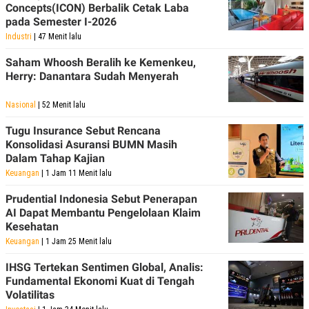
S
A
Concepts(ICON) Berbalik Cetak Laba
A
G
pada Semester I-2026
T
E
D
S
Industri
| 47 Menit lalu
A
T
Saham Whoosh Beralih ke Kemenkeu,
A
Herry: Danantara Sudah Menyerah
K
L
O
I
Nasional
| 52 Menit lalu
N
P
T
S
Tugu Insurance Sebut Rencana
A
U
N
S
Konsolidasi Asuransi BUMN Masih
T
Dalam Tahap Kajian
V
Keuangan
| 1 Jam 11 Menit lalu
Prudential Indonesia Sebut Penerapan
JARINGAN
AI Dapat Membantu Pengelolaan Klaim
Kesehatan
K
P
Keuangan
| 1 Jam 25 Menit lalu
O
R
N
E
IHSG Tertekan Sentimen Global, Analis:
T
S
A
S
Fundamental Ekonomi Kuat di Tengah
N
R
Volatilitas
A
E