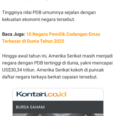
E
E
H
S
A
T
Tingginya nilai PDB umumnya sejalan dengan
T
Y
A
L
kekuatan ekonomi negara tersebut.
N
E
E
A
N
N
Baca Juga:
10 Negara Pemilik Cadangan Emas
G
A
L
L
Terbesar di Dunia Tahun 2025
I
I
S
S
H
I
Hingga awal tahun ini, Amerika Serikat masih menjadi
S
negara dengan PDB tertinggi di dunia, yakni mencapai
E
K
X
O
US$30,34 triliun. Amerika Serikat kokoh di puncak
E
L
C
O
daftar negara terkaya berkat capaian tersebut.
U
M
T
I
V
E
C
O
BURSA SAHAM
R
N