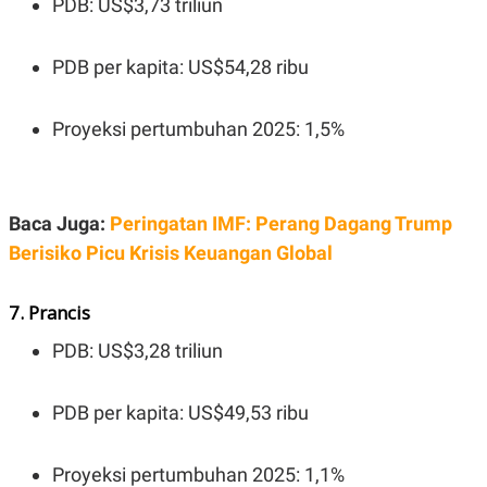
PDB: US$3,73 triliun
R
T
I
S
I
PDB per kapita: US$54,28 ribu
N
G
K
Proyeksi pertumbuhan 2025: 1,5%
G
M
E
D
I
Baca Juga:
Peringatan IMF: Perang Dagang Trump
A
.
Berisiko Picu Krisis Keuangan Global
I
D
7. Prancis
PDB: US$3,28 triliun
SITEMAP
PROFILE
TERM
OF
USE
PDB per kapita: US$49,53 ribu
PEDOMAN
PEMBERITAAN
SIBER
Proyeksi pertumbuhan 2025: 1,1%
PRIVACY