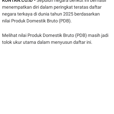
KONTAN.CO.ID -
Sepuluh negara berikut ini berhasil
A
A
menempatkan diri dalam peringkat teratas daftar
S
L
I
negara terkaya di dunia tahun 2025 berdasarkan
K
I
nilai Produk Domestik Bruto (PDB).
E
N
U
D
A
U
Melihat nilai Produk Domestik Bruto (PDB) masih jadi
N
S
G
T
tolok ukur utama dalam menyusun daftar ini.
A
R
N
I
P
I
E
N
L
T
U
E
A
R
N
N
G
A
U
S
S
I
A
O
H
N
A
A
L
P
R
E
E