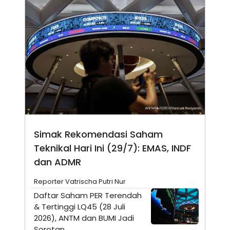
E
R
F
B
O
U
K
S
U
I
S
N
E
S
S
I
N
S
I
G
H
Simak Rekomendasi Saham
T
Teknikal Hari Ini (29/7): EMAS, INDF
S
B
dan ADMR
T
E
O
L
C
A
Reporter Vatrischa Putri Nur
K
N
S
J
Daftar Saham PER Terendah
E
A
& Tertinggi LQ45 (28 Juli
T
O
2026), ANTM dan BUMI Jadi
U
N
P
Sorotan