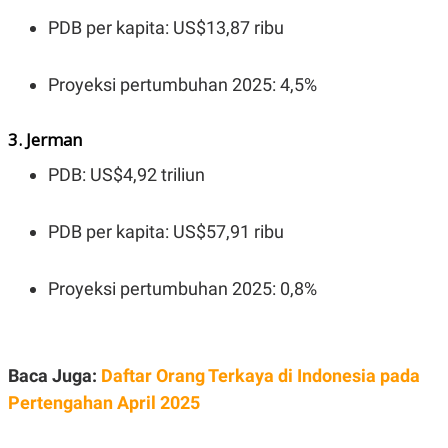
S
A
A
G
PDB per kapita: US$13,87 ribu
T
E
D
S
A
Proyeksi pertumbuhan 2025: 4,5%
T
A
K
L
3. Jerman
O
I
N
P
PDB: US$4,92 triliun
T
S
A
U
N
S
T
PDB per kapita: US$57,91 ribu
V
Proyeksi pertumbuhan 2025: 0,8%
JARINGAN
K
P
O
R
N
E
Baca Juga:
Daftar Orang Terkaya di Indonesia pada
T
S
Pertengahan April 2025
A
S
N
R
A
E