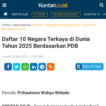
TERPOPULER
E-PAPER
BUSINESS INSIGHT
KONTAN TV
P
Home
>
internasional
>
Daftar 10 Negara Terkaya di Dunia Tahun 2025
Berdasarkan PDB
MY
Daftar 10 Negara Terkaya di Dunia
KONTAN
Tahun 2025 Berdasarkan PDB
Daftar
Jumat, 09 Mei 2025 | 15:30 WIB
Masuk
Baca di App
BERITA
I
N
N
A
Penulis:
Prihastomo Wahyu Widodo
V
S
E
I
S
O
T
N