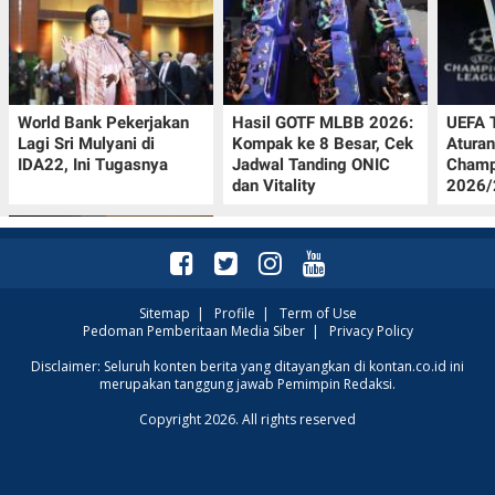
World Bank Pekerjakan
Hasil GOTF MLBB 2026:
UEFA 
Lagi Sri Mulyani di
Kompak ke 8 Besar, Cek
Aturan
IDA22, Ini Tugasnya
Jadwal Tanding ONIC
Champ
dan Vitality
2026/2
Sitemap
|
Profile
|
Term of Use
Pedoman Pemberitaan Media Siber
|
Privacy Policy
Jadwal Persija vs Arema
Disclaimer: Seluruh konten berita yang ditayangkan di kontan.co.id ini
merupakan tanggung jawab Pemimpin Redaksi.
FC Perebutan Juara 3
Piala Presiden 2026,
Copyright 2026. All rights reserved
Kick-off Sore Ini