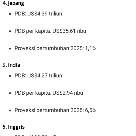
C
L
4. Jepang
A
E
D
A
PDB: US$4,39 triliun
E
S
M
E
Y
.
PDB per kapita: US$35,61 ribu
I
D
L
K
Proyeksi pertumbuhan 2025: 1,1%
A
I
N
N
G
E
G
R
5. India
A
J
N
A
PDB: US$4,27 triliun
A
E
N
M
C
I
E
T
PDB per kapita: US$2,94 ribu
T
E
A
N
K
Proyeksi pertumbuhan 2025: 6,5%
E
A
P
D
A
V
6. Inggris
P
E
E
R