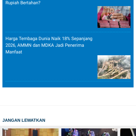
Rupiah Bertahan?
Harga Tembaga Dunia Naik 18% Sepanjang
2026, AMMN dan MDKA Jadi Penerima
Manfaat
JANGAN LEWATKAN