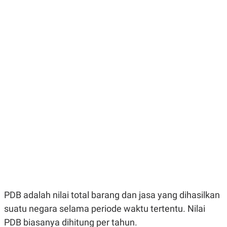
R
G
S
I
O
O
N
N
A
A
L
L
F
I
N
A
N
C
E
Y
C
A
A
N
R
G
I
T
T
E
A
R
H
.
U
.
.
PDB adalah nilai total barang dan jasa yang dihasilkan
K
L
suatu negara selama periode waktu tertentu. Nilai
E
I
S
F
PDB biasanya dihitung per tahun.