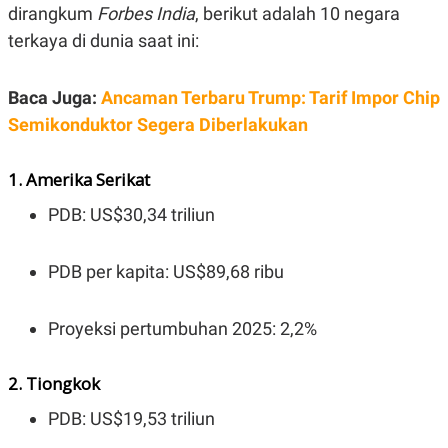
A
I
dirangkum
Forbes India
, berikut adalah 10 negara
S
V
K
E
terkaya di dunia saat ini:
E
M
E
Baca Juga:
Ancaman Terbaru Trump: Tarif Impor Chip
N
T
Semikonduktor Segera Diberlakukan
E
R
I
1. Amerika Serikat
A
N
PDB: US$30,34 triliun
L
E
S
PDB per kapita: US$89,68 ribu
T
A
R
I
Proyeksi pertumbuhan 2025: 2,2%
KANAL
2. Tiongkok
PDB: US$19,53 triliun
P
I
U
M