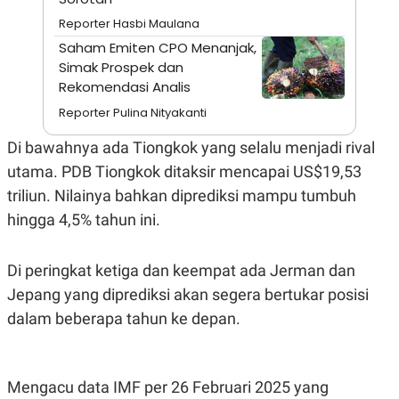
N
S
Reporter Hasbi Maulana
E
E
W
R
Saham Emiten CPO Menanjak,
S
E
Simak Prospek dan
S
M
Rekomendasi Analis
E
O
T
N
Reporter Pulina Nityakanti
U
I
P
A
Di bawahnya ada Tiongkok yang selalu menjadi rival
A
K
D
I
utama. PDB Tiongkok ditaksir mencapai US$19,53
V
L
triliun. Nilainya bahkan diprediksi mampu tumbuh
A
S
hingga 4,5% tahun ini.
K
O
R
P
Di peringkat ketiga dan keempat ada Jerman dan
O
Jepang yang diprediksi akan segera bertukar posisi
R
A
dalam beberapa tahun ke depan.
S
I
K
N
I
A
Mengacu data IMF per 26 Februari 2025 yang
L
T