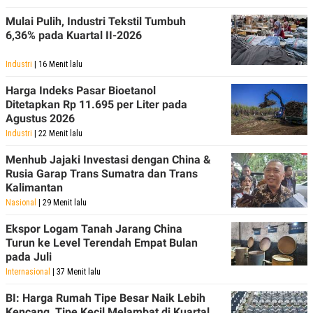
S
A
A
G
Mulai Pulih, Industri Tekstil Tumbuh
T
E
6,36% pada Kuartal II-2026
D
S
A
T
Industri
| 16 Menit lalu
A
K
L
Harga Indeks Pasar Bioetanol
O
I
Ditetapkan Rp 11.695 per Liter pada
N
P
Agustus 2026
T
S
A
U
Industri
| 22 Menit lalu
N
S
T
Menhub Jajaki Investasi dengan China &
V
Rusia Garap Trans Sumatra dan Trans
Kalimantan
Nasional
| 29 Menit lalu
JARINGAN
Ekspor Logam Tanah Jarang China
K
P
Turun ke Level Terendah Empat Bulan
O
R
pada Juli
N
E
T
S
Internasional
| 37 Menit lalu
A
S
N
R
BI: Harga Rumah Tipe Besar Naik Lebih
A
E
Kencang, Tipe Kecil Melambat di Kuartal