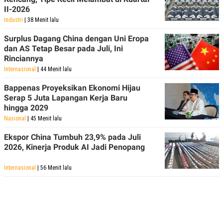
C
L
II-2026
A
E
D
A
Industri
| 38 Menit lalu
E
S
M
E
Surplus Dagang China dengan Uni Eropa
Y
.
dan AS Tetap Besar pada Juli, Ini
I
D
Rinciannya
Internasional
| 44 Menit lalu
L
K
A
I
N
N
Bappenas Proyeksikan Ekonomi Hijau
G
E
Serap 5 Juta Lapangan Kerja Baru
G
R
hingga 2029
A
J
N
A
Nasional
| 45 Menit lalu
A
E
N
M
Ekspor China Tumbuh 23,9% pada Juli
C
I
2026, Kinerja Produk AI Jadi Penopang
E
T
T
E
A
N
Internasional
| 56 Menit lalu
K
E
A
P
D
A
V
P
E
E
R