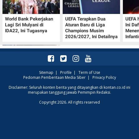
World Bank Pekerjakan
UEFA Terapkan Dua
UEFA h
Lagi Sri Mulyani di
Aturan Baru di Liga
Ini Da
IDA22, Ini Tugasnya
Champions Musim
Menen
2026/2027, Ini Detailnya
Infant
Sitemap
|
Profile
|
Term of Use
Pedoman Pemberitaan Media Siber
|
Privacy Policy
Jadwal Perempat Final
Disclaimer: Seluruh konten berita yang ditayangkan di kontan.co.id ini
merupakan tanggung jawab Pemimpin Redaksi.
GOTF MLBB 2026: ONIC
dan Vitality Bersiap
Copyright 2026. All rights reserved
Amankan Semifinal