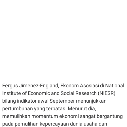
E
E
H
S
A
T
T
Y
A
L
N
E
E
A
N
N
G
A
L
L
I
I
S
S
H
I
S
E
K
X
O
E
L
C
O
Fergus Jimenez-England, Ekonom Asosiasi di National
U
M
T
Institute of Economic and Social Research (NIESR)
I
bilang indikator awal September menunjukkan
V
E
pertumbuhan yang terbatas. Menurut dia,
C
O
memulihkan momentum ekonomi sangat bergantung
R
pada pemulihan kepercayaan dunia usaha dan
N