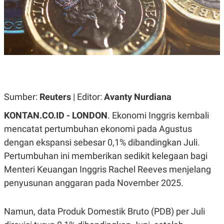
A
A
S
L
I
K
I
E
N
U
D
A
U
N
S
G
T
A
R
N
I
Sumber:
Reuters
| Editor:
Avanty Nurdiana
P
I
E
N
KONTAN.CO.ID - LONDON
. Ekonomi Inggris kembali
L
T
mencatat pertumbuhan ekonomi pada Agustus
U
E
A
R
dengan ekspansi sebesar 0,1% dibandingkan Juli.
N
N
G
A
Pertumbuhan ini memberikan sedikit kelegaan bagi
U
S
Menteri Keuangan Inggris Rachel Reeves menjelang
S
I
A
O
penyusunan anggaran pada November 2025.
H
N
A
A
L
Namun, data Produk Domestik Bruto (PDB) per Juli
P
R
E
E