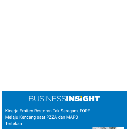
R
T
I
S
I
N
G
K
G
M
E
D
I
A
.
I
D
SITEMAP
PROFILE
TERM
OF
USE
Kinerja Emiten Restoran Tak Seragam, FORE
PEDOMAN
PEMBERITAAN
Melaju Kencang saat PZZA dan MAPB
SIBER
Tertekan
PRIVACY