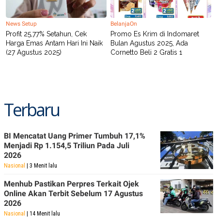
A
I
S
V
K
E
News Setup
BelanjaOn
E
M
Profit 25,77% Setahun, Cek
Promo Es Krim di Indomaret
E
Harga Emas Antam Hari Ini Naik
Bulan Agustus 2025, Ada
N
(27 Agustus 2025)
Cornetto Beli 2 Gratis 1
T
E
R
I
A
N
Terbaru
L
E
S
T
BI Mencatat Uang Primer Tumbuh 17,1%
A
Menjadi Rp 1.154,5 Triliun Pada Juli
R
2026
I
Nasional
| 3 Menit lalu
KANAL
Menhub Pastikan Perpres Terkait Ojek
Online Akan Terbit Sebelum 17 Agustus
2026
P
I
U
M
Nasional
| 14 Menit lalu