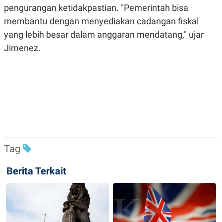
E
pengurangan ketidakpastian. "Pemerintah bisa
R
membantu dengan menyediakan cadangan fiskal
F
B
O
U
yang lebih besar dalam anggaran mendatang," ujar
K
S
U
I
Jimenez.
S
N
E
S
S
I
N
S
I
G
H
T
S
B
Tag
T
E
O
L
Berita Terkait
C
A
K
N
S
J
E
A
T
O
U
N
P