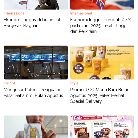
N
S
E
E
Internasional
Internasional
W
R
Ekonomi Inggris di bulan Juli
Ekonomi Inggris Tumbuh 0,4%
S
E
S
M
Bergerak Stagnan
pada Juni 2025, Lebih Tinggi
E
O
dari Perkiraan
T
N
U
I
P
A
A
K
D
I
V
L
A
S
K
O
Insight
Style
R
Mengukur Potensi Penguatan
Promo J.CO Menu Baru Bulan
P
Pasar Saham di Bulan Agustus
Agustus 2025, Paket Hemat
O
Spesial Delivery
R
A
S
I
K
N
I
A
L
T