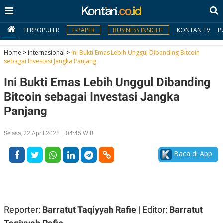
TERPOPULER
E-PAPER
BUSINESS INSIGHT
KONTAN TV
P
Home
>
internasional
>
Ini Bukti Emas Lebih Unggul Dibanding Bitcoin
sebagai Investasi Jangka Panjang
MY
Ini Bukti Emas Lebih Unggul Dibanding
KONTAN
Bitcoin sebagai Investasi Jangka
Daftar
Panjang
Masuk
Selasa, 22 April 2025 | 04:45 WIB
Baca di App
BERITA
I
N
N
A
V
S
E
I
Reporter:
Barratut Taqiyyah Rafie
| Editor:
Barratut
S
O
Taqiyyah Rafie
T
N