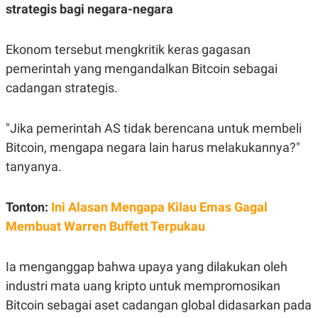
S
A
strategis bagi negara-negara
A
G
T
E
D
S
Ekonom tersebut mengkritik keras gagasan
A
T
pemerintah yang mengandalkan Bitcoin sebagai
A
cadangan strategis.
K
L
O
I
N
P
T
S
"Jika pemerintah AS tidak berencana untuk membeli
A
U
Bitcoin, mengapa negara lain harus melakukannya?"
N
S
T
tanyanya.
V
Tonton:
Ini Alasan Mengapa Kilau Emas Gagal
JARINGAN
Membuat Warren Buffett Terpukau
K
P
O
R
N
E
Ia menganggap bahwa upaya yang dilakukan oleh
T
S
industri mata uang kripto untuk mempromosikan
A
S
N
R
Bitcoin sebagai aset cadangan global didasarkan pada
A
E