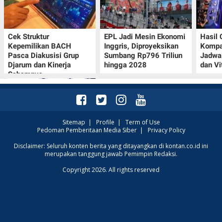
Cek Struktur
EPL Jadi Mesin Ekonomi
Hasil
Kepemilikan BACH
Inggris, Diproyeksikan
Kompa
Pasca Diakusisi Grup
Sumbang Rp796 Triliun
Jadwa
Djarum dan Kinerja
hingga 2028
dan Vi
Sahamnya
Sitemap
|
Profile
|
Term of Use
Pedoman Pemberitaan Media Siber
|
Privacy Policy
Oppo A7 Pro Max Rilis
Disclaimer: Seluruh konten berita yang ditayangkan di kontan.co.id ini
merupakan tanggung jawab Pemimpin Redaksi.
dengan Baterai 10.000
mAh, Terbesar
Copyright 2026. All rights reserved
Sepanjang Sejarah Oppo