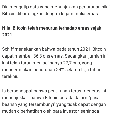
E
E
H
S
Dia mengutip data yang menunjukkan penurunan nilai
A
T
T
Y
Bitcoin dibandingkan dengan logam mulia emas.
A
L
N
E
E
A
Nilai Bitcoin telah menurun terhadap emas sejak
N
N
2021
G
A
L
L
I
I
S
S
Schiff menekankan bahwa pada tahun 2021, Bitcoin
H
I
S
dapat membeli 36,3 ons emas. Sedangkan jumlah ini
E
K
kini telah turun menjadi hanya 27,7 ons, yang
X
O
mencerminkan penurunan 24% selama tiga tahun
E
L
C
O
terakhir.
U
M
T
I
V
Ia berpendapat bahwa penurunan terus-menerus ini
E
menunjukkan bahwa Bitcoin berada dalam "pasar
C
O
bearish yang tersembunyi" yang tidak dapat dengan
R
N
mudah diperhatikan oleh para investor, sehingga