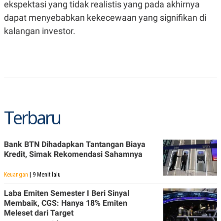
C
L
ekspektasi yang tidak realistis yang pada akhirnya
A
E
dapat menyebabkan kekecewaan yang signifikan di
D
A
E
S
kalangan investor.
M
E
Y
.
I
D
L
K
A
I
N
N
G
E
G
R
A
J
Terbaru
N
A
A
E
N
M
C
I
Bank BTN Dihadapkan Tantangan Biaya
E
T
Kredit, Simak Rekomendasi Sahamnya
T
E
A
N
K
Keuangan
| 9 Menit lalu
E
A
Laba Emiten Semester I Beri Sinyal
P
D
A
V
Membaik, CGS: Hanya 18% Emiten
P
E
Meleset dari Target
E
R