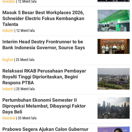
Investasi
| 12 Menit lalu
R
T
I
S
Masuk 5 Besar Best Workplaces 2026,
I
Schneider Electric Fokus Kembangkan
N
Talenta
G
Industri
| 12 Menit lalu
K
G
Interim Head Destry Frontrunner to be
M
Bank Indonesia Governor, Source Says
E
D
I
English
| 25 Menit lalu
A
.
Relaksasi RKAB Perusahaan Pembayar
I
D
Royalti Tinggi Diprioritaskan, Begini
Respons PTBA
Industri
| 25 Menit lalu
SITEMAP
PROFILE
TERM
Pertumbuhan Ekonomi Semester II
OF
Diproyeksi Melambat, Dibayangi Faktor
USE
Daya Beli
PEDOMAN
Nasional
| 33 Menit lalu
PEMBERITAAN
SIBER
Prabowo Segera Ajukan Calon Gubernur
PRIVACY