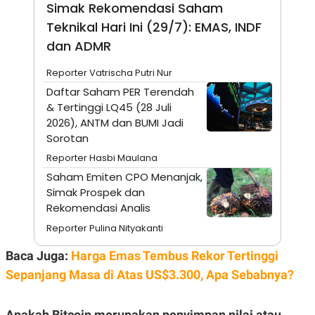
Simak Rekomendasi Saham
N
S
Teknikal Hari Ini (29/7): EMAS, INDF
E
E
W
R
dan ADMR
S
E
S
M
E
O
Reporter Vatrischa Putri Nur
T
N
Daftar Saham PER Terendah
U
I
P
A
& Tertinggi LQ45 (28 Juli
2026), ANTM dan BUMI Jadi
A
K
D
I
Sorotan
V
L
A
Reporter Hasbi Maulana
S
Saham Emiten CPO Menanjak,
K
O
Simak Prospek dan
R
Rekomendasi Analis
P
O
Reporter Pulina Nityakanti
R
A
Baca Juga:
Harga Emas Tembus Rekor Tertinggi
S
I
Sepanjang Masa di Atas US$3.300, Apa Sebabnya?
K
N
I
A
L
T
Apakah Bitcoin merupakan penyimpan nilai atau