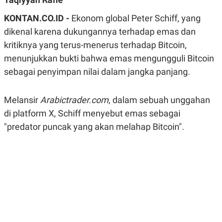
A
A
S
L
KONTAN.CO.ID -
Ekonom global Peter Schiff, yang
I
dikenal karena dukungannya terhadap emas dan
K
I
kritiknya yang terus-menerus terhadap Bitcoin,
E
N
U
D
menunjukkan bukti bahwa emas mengungguli Bitcoin
A
U
N
S
sebagai penyimpan nilai dalam jangka panjang.
G
T
A
R
N
I
Melansir
Arabictrader.com
, dalam sebuah unggahan
P
I
di platform X, Schiff menyebut emas sebagai
E
N
L
T
"predator puncak yang akan melahap Bitcoin".
U
E
A
R
N
N
G
A
U
S
S
I
A
O
H
N
A
A
L
P
R
E
E