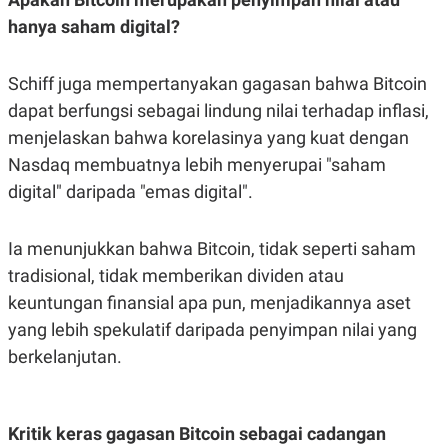
A
I
S
V
hanya saham digital?
K
E
E
M
Schiff juga mempertanyakan gagasan bahwa Bitcoin
E
N
dapat berfungsi sebagai lindung nilai terhadap inflasi,
T
E
menjelaskan bahwa korelasinya yang kuat dengan
R
Nasdaq membuatnya lebih menyerupai "saham
I
A
digital" daripada "emas digital".
N
L
E
Ia menunjukkan bahwa Bitcoin, tidak seperti saham
S
T
tradisional, tidak memberikan dividen atau
A
keuntungan finansial apa pun, menjadikannya aset
R
I
yang lebih spekulatif daripada penyimpan nilai yang
berkelanjutan.
KANAL
P
I
Kritik keras gagasan Bitcoin sebagai cadangan
U
M