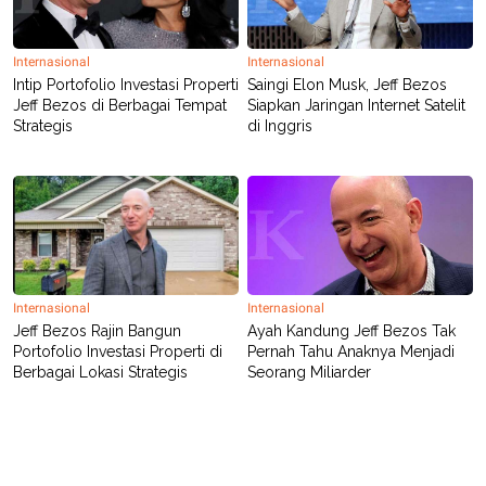
R
T
I
S
I
Internasional
Internasional
N
Intip Portofolio Investasi Properti
Saingi Elon Musk, Jeff Bezos
G
Jeff Bezos di Berbagai Tempat
Siapkan Jaringan Internet Satelit
K
Strategis
di Inggris
G
M
E
D
I
A
.
I
D
Internasional
Internasional
Jeff Bezos Rajin Bangun
Ayah Kandung Jeff Bezos Tak
Portofolio Investasi Properti di
Pernah Tahu Anaknya Menjadi
SITEMAP
PROFILE
TERM
Berbagai Lokasi Strategis
Seorang Miliarder
OF
USE
PEDOMAN
PEMBERITAAN
SIBER
PRIVACY