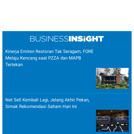
Kinerja Emiten Restoran Tak Seragam, FORE
Melaju Kencang saat PZZA dan MAPB
Tertekan
Net Sell Kembali Lagi, Jelang Akhir Pekan,
Simak Rekomendasi Saham Hari Ini