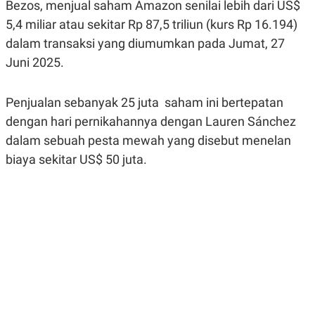
Bezos, menjual saham Amazon senilai lebih dari US$
A
A
S
L
5,4 miliar atau sekitar Rp 87,5 triliun (kurs Rp 16.194)
I
dalam transaksi yang diumumkan pada Jumat, 27
K
I
Juni 2025.
E
N
U
D
A
U
N
S
Penjualan sebanyak 25 juta saham ini bertepatan
G
T
A
R
dengan hari pernikahannya dengan Lauren Sánchez
N
I
dalam sebuah pesta mewah yang disebut menelan
P
I
biaya sekitar US$ 50 juta.
E
N
L
T
U
E
A
R
N
N
G
A
U
S
S
I
A
O
H
N
A
A
L
P
R
E
E