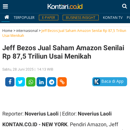
TERPOPULER
E-PAPER
BUSINESS INSIGHT
KONTAN TV
P
Home
>
internasional
>
Jeff Bezos Jual Saham Amazon Senilai Rp 87,5 Triliun
Usai Menikah
MY
Jeff Bezos Jual Saham Amazon Senilai
KONTAN
Rp 87,5 Triliun Usai Menikah
Daftar
Sabtu, 28 Juni 2025 | 14:13 WIB
Masuk
Baca di App
BERITA
I
N
N
A
Reporter:
Noverius Laoli
| Editor:
Noverius Laoli
V
S
E
I
KONTAN.CO.ID -
NEW YORK
. Pendiri Amazon, Jeff
S
O
T
N