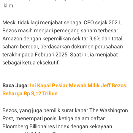
A
I
iklim.
S
V
K
E
E
M
Meski tidak lagi menjabat sebagai CEO sejak 2021,
E
Bezos masih menjadi pemegang saham terbesar
N
T
Amazon dengan kepemilikan sekitar 9,6% dari total
E
R
saham beredar, berdasarkan dokumen perusahaan
I
terakhir pada Februari 2025. Saat ini, ia menjabat
A
N
sebagai ketua eksekutif.
L
E
S
T
Baca Juga:
Ini Kapal Pesiar Mewah Milik Jeff Bezos
A
R
Seharga Rp 8,12 Triliun
I
Bezos, yang juga pemilik surat kabar The Washington
KANAL
Post, menempati posisi ketiga dalam daftar
P
I
Bloomberg Billionaires Index dengan kekayaan
U
M