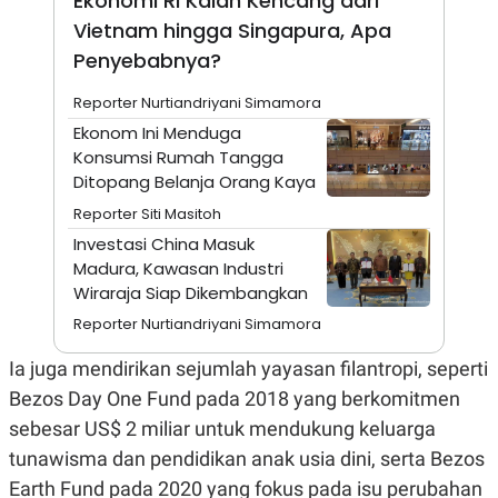
Ekonomi RI Kalah Kencang dari
N
S
Vietnam hingga Singapura, Apa
E
E
W
R
Penyebabnya?
S
E
S
M
Reporter Nurtiandriyani Simamora
E
O
T
N
Ekonom Ini Menduga
U
I
Konsumsi Rumah Tangga
P
A
Ditopang Belanja Orang Kaya
A
K
D
I
Reporter Siti Masitoh
V
L
Investasi China Masuk
A
S
Madura, Kawasan Industri
K
Wiraraja Siap Dikembangkan
O
R
Reporter Nurtiandriyani Simamora
P
O
Ia juga mendirikan sejumlah yayasan filantropi, seperti
R
A
Bezos Day One Fund pada 2018 yang berkomitmen
S
I
sebesar US$ 2 miliar untuk mendukung keluarga
K
N
tunawisma dan pendidikan anak usia dini, serta Bezos
I
A
Earth Fund pada 2020 yang fokus pada isu perubahan
L
T