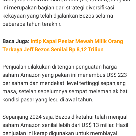
E
E
H
S
ini merupakan bagian dari strategi diversifikasi
A
T
T
Y
kekayaan yang telah dijalankan Bezos selama
A
L
beberapa tahun terakhir.
N
E
E
A
N
N
Baca Juga:
Intip Kapal Pesiar Mewah Milik Orang
G
A
L
L
Terkaya Jeff Bezos Senilai Rp 8,12 Triliun
I
I
S
S
H
I
Penjualan dilakukan di tengah penguatan harga
S
saham Amazon yang pekan ini menembus US$ 223
E
K
X
O
per saham dan mendekati level tertinggi sepanjang
E
L
C
O
masa, setelah sebelumnya sempat melemah akibat
U
M
T
kondisi pasar yang lesu di awal tahun.
I
V
E
Sepanjang 2024 saja, Bezos diketahui telah menjual
C
O
saham Amazon senilai lebih dari US$ 13 miliar. Hasil
R
penjualan ini kerap digunakan untuk membiayai
N