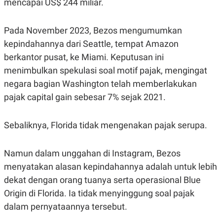
mencapai US$ 244 miliar.
S
A
A
G
T
E
D
S
Pada November 2023, Bezos mengumumkan
A
T
kepindahannya dari Seattle, tempat Amazon
A
berkantor pusat, ke Miami. Keputusan ini
K
L
menimbulkan spekulasi soal motif pajak, mengingat
O
I
N
P
negara bagian Washington telah memberlakukan
T
S
A
U
pajak capital gain sebesar 7% sejak 2021.
N
S
T
V
Sebaliknya, Florida tidak mengenakan pajak serupa.
JARINGAN
Namun dalam unggahan di Instagram, Bezos
menyatakan alasan kepindahannya adalah untuk lebih
K
P
O
R
dekat dengan orang tuanya serta operasional Blue
N
E
T
S
Origin di Florida. Ia tidak menyinggung soal pajak
A
S
dalam pernyataannya tersebut.
N
R
A
E