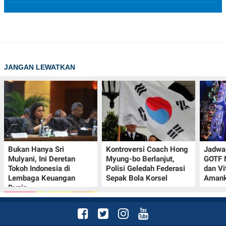
JANGAN LEWATKAN
Bukan Hanya Sri
Kontroversi Coach Hong
Jadwal
Mulyani, Ini Deretan
Myung-bo Berlanjut,
GOTF 
Tokoh Indonesia di
Polisi Geledah Federasi
dan Vi
Lembaga Keuangan
Sepak Bola Korsel
Amank
Dunia