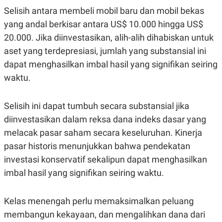
A
I
Selisih antara membeli mobil baru dan mobil bekas
S
V
K
E
yang andal berkisar antara US$ 10.000 hingga US$
E
M
20.000. Jika diinvestasikan, alih-alih dihabiskan untuk
E
aset yang terdepresiasi, jumlah yang substansial ini
N
T
dapat menghasilkan imbal hasil yang signifikan seiring
E
R
waktu.
I
A
N
Selisih ini dapat tumbuh secara substansial jika
L
diinvestasikan dalam reksa dana indeks dasar yang
E
S
melacak pasar saham secara keseluruhan. Kinerja
T
A
pasar historis menunjukkan bahwa pendekatan
R
investasi konservatif sekalipun dapat menghasilkan
I
imbal hasil yang signifikan seiring waktu.
KANAL
Kelas menengah perlu memaksimalkan peluang
P
I
membangun kekayaan, dan mengalihkan dana dari
U
M