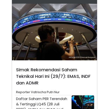
E
R
F
B
O
U
K
S
U
I
S
N
E
S
S
I
N
S
I
G
H
T
Simak Rekomendasi Saham
S
B
Teknikal Hari Ini (29/7): EMAS, INDF
T
E
O
L
dan ADMR
C
A
K
N
S
J
Reporter Vatrischa Putri Nur
E
A
Daftar Saham PER Terendah
T
O
U
N
& Tertinggi LQ45 (28 Juli
P