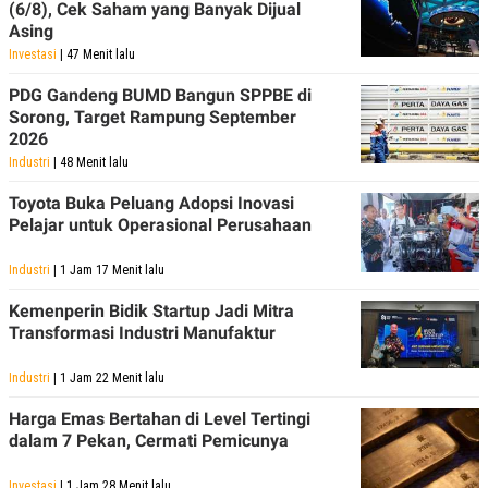
(6/8), Cek Saham yang Banyak Dijual
R
T
I
Asing
S
Investasi
| 47 Menit lalu
I
N
PDG Gandeng BUMD Bangun SPPBE di
G
Sorong, Target Rampung September
K
2026
G
M
Industri
| 48 Menit lalu
E
D
Toyota Buka Peluang Adopsi Inovasi
I
Pelajar untuk Operasional Perusahaan
A
.
I
Industri
| 1 Jam 17 Menit lalu
D
Kemenperin Bidik Startup Jadi Mitra
Transformasi Industri Manufaktur
SITEMAP
PROFILE
TERM
Industri
| 1 Jam 22 Menit lalu
OF
USE
Harga Emas Bertahan di Level Tertingi
PEDOMAN
dalam 7 Pekan, Cermati Pemicunya
PEMBERITAAN
SIBER
PRIVACY
Investasi
| 1 Jam 28 Menit lalu