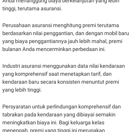
Anda menanggung biaya berkelanjutan yang lebih
R
G
tinggi, terutama asuransi.
S
I
O
O
N
N
A
A
Perusahaan asuransi menghitung premi terutama
L
L
F
berdasarkan nilai penggantian, dan dengan mobil baru
I
yang biaya penggantiannya jauh lebih mahal, premi
N
A
bulanan Anda mencerminkan perbedaan ini.
N
C
E
Industri asuransi menggunakan data nilai kendaraan
Y
C
A
A
yang komprehensif saat menetapkan tarif, dan
N
R
kendaraan baru secara konsisten menuntut premi
G
I
T
T
yang lebih tinggi.
E
A
R
H
.
U
.
Persyaratan untuk perlindungan komprehensif dan
.
tabrakan pada kendaraan yang dibiayai semakin
K
L
meningkatkan biaya ini. Bagi keluarga kelas
E
I
S
F
menengah, premi yang tinggi ini merupakan