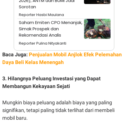
2026), ANTM dan BUMI Jadi
N
S
Sorotan
E
E
W
R
Reporter Hasbi Maulana
S
E
Saham Emiten CPO Menanjak,
S
M
E
O
Simak Prospek dan
T
N
Rekomendasi Analis
U
I
P
A
Reporter Pulina Nityakanti
A
K
D
I
Baca Juga:
Penjualan Mobil Anjlok Efek Pelemahan
V
L
Daya Beli Kelas Menengah
A
S
K
O
3. Hilangnya Peluang Investasi yang Dapat
R
Membangun Kekayaan Sejati
P
O
R
A
Mungkin biaya peluang adalah biaya yang paling
S
I
signifikan, tetapi paling tidak terlihat dari membeli
K
N
mobil baru.
I
A
L
T