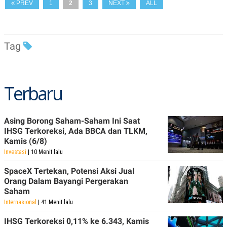
C
L
PREV
1
2
3
NEXT
ALL
A
E
D
A
E
S
M
E
Y
.
Tag
I
D
L
K
A
I
Terbaru
N
N
G
E
G
R
A
J
Asing Borong Saham-Saham Ini Saat
N
A
A
E
IHSG Terkoreksi, Ada BBCA dan TLKM,
N
M
Kamis (6/8)
C
I
Investasi
| 10 Menit lalu
E
T
T
E
A
N
SpaceX Tertekan, Potensi Aksi Jual
K
Orang Dalam Bayangi Pergerakan
E
A
Saham
P
D
Internasional
| 41 Menit lalu
A
V
P
E
IHSG Terkoreksi 0,11% ke 6.343, Kamis
E
R