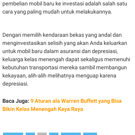
S
A
pembelian mobil baru ke investasi adalah salah satu
A
G
cara yang paling mudah untuk melakukannya.
T
E
D
S
A
T
A
Dengan memilih kendaraan bekas yang andal dan
K
L
menginvestasikan selisih yang akan Anda keluarkan
O
I
N
P
untuk mobil baru dalam asuransi dan depresiasi,
T
S
A
U
keluarga kelas menengah dapat sekaligus memenuhi
N
S
kebutuhan transportasi mereka sambil membangun
T
V
kekayaan, alih-alih melihatnya menguap karena
depresiasi.
JARINGAN
Baca Juga:
9 Aturan ala Warren Buffett yang Bisa
K
P
O
R
Bikin Kelas Menengah Kaya Raya
N
E
T
S
A
S
N
R
A
E