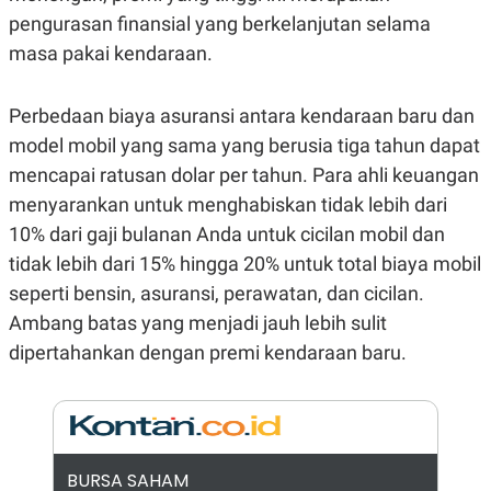
E
E
H
S
pengurasan finansial yang berkelanjutan selama
A
T
masa pakai kendaraan.
T
Y
A
L
N
E
Perbedaan biaya asuransi antara kendaraan baru dan
E
A
N
N
model mobil yang sama yang berusia tiga tahun dapat
G
A
L
L
mencapai ratusan dolar per tahun. Para ahli keuangan
I
I
menyarankan untuk menghabiskan tidak lebih dari
S
S
H
I
10% dari gaji bulanan Anda untuk cicilan mobil dan
S
tidak lebih dari 15% hingga 20% untuk total biaya mobil
E
K
X
O
seperti bensin, asuransi, perawatan, dan cicilan.
E
L
Ambang batas yang menjadi jauh lebih sulit
C
O
U
M
dipertahankan dengan premi kendaraan baru.
T
I
V
E
C
O
R
BURSA SAHAM
N