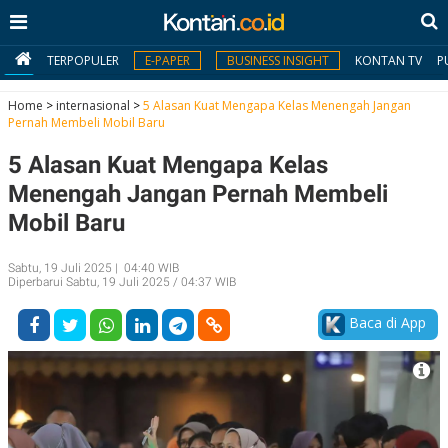
TERPOPULER
E-PAPER
BUSINESS INSIGHT
KONTAN TV
P
Home
>
internasional
>
5 Alasan Kuat Mengapa Kelas Menengah Jangan
Pernah Membeli Mobil Baru
MY
5 Alasan Kuat Mengapa Kelas
KONTAN
Menengah Jangan Pernah Membeli
Daftar
Mobil Baru
Masuk
Sabtu, 19 Juli 2025 | 04:40 WIB
Diperbarui Sabtu, 19 Juli 2025 / 04:37 WIB
BERITA
Baca di App
I
N
N
A
V
S
E
I
S
O
T
N