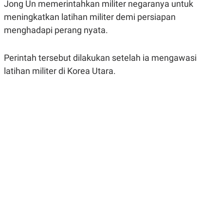
Jong Un memerintahkan militer negaranya untuk
A
A
S
L
meningkatkan latihan militer demi persiapan
I
menghadapi perang nyata.
K
I
E
N
U
D
Perintah tersebut dilakukan setelah ia mengawasi
A
U
N
S
latihan militer di Korea Utara.
G
T
A
R
N
I
P
I
E
N
L
T
U
E
A
R
N
N
G
A
U
S
S
I
A
O
H
N
A
A
L
P
R
E
E