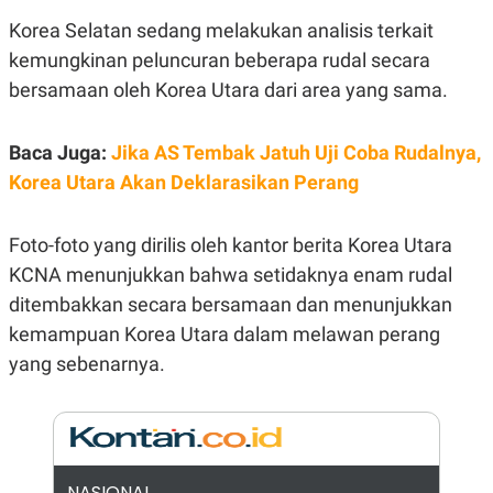
E
E
H
S
Korea Selatan sedang melakukan analisis terkait
A
T
T
Y
kemungkinan peluncuran beberapa rudal secara
A
L
bersamaan oleh Korea Utara dari area yang sama.
N
E
E
A
N
N
Baca Juga:
Jika AS Tembak Jatuh Uji Coba Rudalnya,
G
A
L
L
Korea Utara Akan Deklarasikan Perang
I
I
S
S
H
I
S
Foto-foto yang dirilis oleh kantor berita Korea Utara
E
K
KCNA menunjukkan bahwa setidaknya enam rudal
X
O
ditembakkan secara bersamaan dan menunjukkan
E
L
C
O
kemampuan Korea Utara dalam melawan perang
U
M
T
yang sebenarnya.
I
V
E
C
O
R
N
NASIONAL