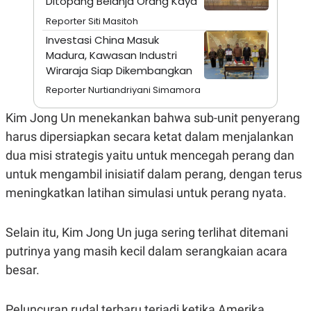
Ditopang Belanja Orang Kaya
N
S
Reporter Siti Masitoh
E
E
W
R
Investasi China Masuk
S
E
Madura, Kawasan Industri
S
M
E
O
Wiraraja Siap Dikembangkan
T
N
Reporter Nurtiandriyani Simamora
U
I
P
A
Kim Jong Un menekankan bahwa sub-unit penyerang
A
K
D
I
harus dipersiapkan secara ketat dalam menjalankan
V
L
A
dua misi strategis yaitu untuk mencegah perang dan
S
untuk mengambil inisiatif dalam perang, dengan terus
K
O
meningkatkan latihan simulasi untuk perang nyata.
R
P
O
Selain itu, Kim Jong Un juga sering terlihat ditemani
R
A
putrinya yang masih kecil dalam serangkaian acara
S
I
besar.
K
N
I
A
L
T
Peluncuran rudal terbaru terjadi ketika Amerika