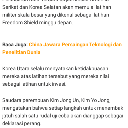
A
I
Serikat dan Korea Selatan akan memulai latihan
S
V
K
E
militer skala besar yang dikenal sebagai latihan
E
M
Freedom Shield minggu depan.
E
N
T
E
R
Baca Juga:
China Jawara Persaingan Teknologi dan
I
Penelitian Dunia
A
N
L
Korea Utara selalu menyatakan ketidakpuasan
E
S
mereka atas latihan tersebut yang mereka nilai
T
A
sebagai latihan untuk invasi.
R
I
Saudara perempuan Kim Jong Un, Kim Yo Jong,
KANAL
mengatakan bahwa setiap langkah untuk menembak
jatuh salah satu rudal uji coba akan dianggap sebagai
P
I
deklarasi perang.
U
M