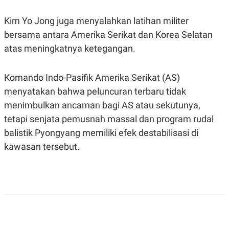
S
A
A
G
T
E
Kim Yo Jong juga menyalahkan latihan militer
D
S
bersama antara Amerika Serikat dan Korea Selatan
A
T
atas meningkatnya ketegangan.
A
K
L
O
I
Komando Indo-Pasifik Amerika Serikat (AS)
N
P
T
S
menyatakan bahwa peluncuran terbaru tidak
A
U
menimbulkan ancaman bagi AS atau sekutunya,
N
S
T
tetapi senjata pemusnah massal dan program rudal
V
balistik Pyongyang memiliki efek destabilisasi di
kawasan tersebut.
JARINGAN
K
P
O
R
N
E
T
S
A
S
N
R
A
E