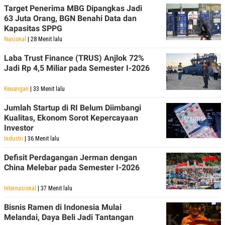
R
T
Target Penerima MBG Dipangkas Jadi
I
63 Juta Orang, BGN Benahi Data dan
S
Kapasitas SPPG
I
N
Nasional
| 28 Menit lalu
G
Laba Trust Finance (TRUS) Anjlok 72%
K
G
Jadi Rp 4,5 Miliar pada Semester I-2026
M
E
Keuangan
| 33 Menit lalu
D
I
A
Jumlah Startup di RI Belum Diimbangi
.
Kualitas, Ekonom Sorot Kepercayaan
I
Investor
D
Industri
| 36 Menit lalu
Defisit Perdagangan Jerman dengan
China Melebar pada Semester I-2026
SITEMAP
PROFILE
TERM
OF
USE
Internasional
| 37 Menit lalu
PEDOMAN
PEMBERITAAN
Bisnis Ramen di Indonesia Mulai
SIBER
Melandai, Daya Beli Jadi Tantangan
PRIVACY