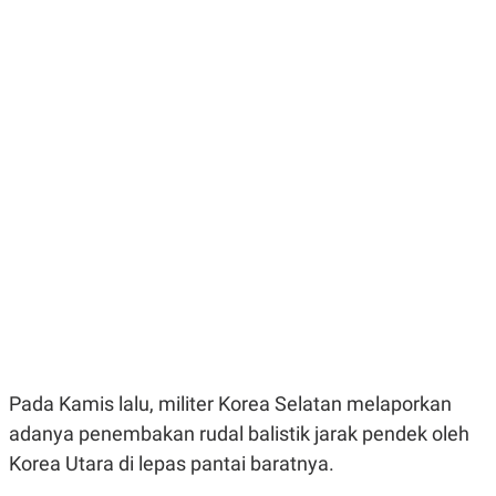
R
G
S
I
O
O
N
N
A
A
L
L
F
I
N
A
N
C
E
Y
C
A
A
N
R
G
I
T
T
E
A
R
H
.
U
.
Pada Kamis lalu, militer Korea Selatan melaporkan
.
adanya penembakan rudal balistik jarak pendek oleh
K
L
Korea Utara di lepas pantai baratnya.
E
I
S
F