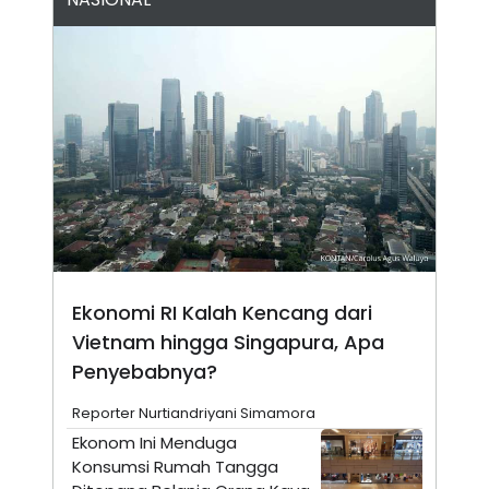
E
R
F
B
O
U
K
S
U
I
S
N
E
S
S
I
N
S
I
G
H
T
Ekonomi RI Kalah Kencang dari
S
B
Vietnam hingga Singapura, Apa
T
E
O
L
Penyebabnya?
C
A
K
N
S
J
Reporter Nurtiandriyani Simamora
E
A
Ekonom Ini Menduga
T
O
U
N
Konsumsi Rumah Tangga
P