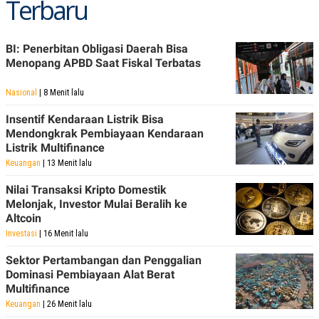
Terbaru
C
L
A
E
D
A
E
S
BI: Penerbitan Obligasi Daerah Bisa
M
E
Y
.
Menopang APBD Saat Fiskal Terbatas
I
D
Nasional
| 8 Menit lalu
L
K
A
I
Insentif Kendaraan Listrik Bisa
N
N
Mendongkrak Pembiayaan Kendaraan
G
E
Listrik Multifinance
G
R
A
J
Keuangan
| 13 Menit lalu
N
A
A
E
Nilai Transaksi Kripto Domestik
N
M
Melonjak, Investor Mulai Beralih ke
C
I
E
T
Altcoin
T
E
Investasi
| 16 Menit lalu
A
N
K
Sektor Pertambangan dan Penggalian
E
A
Dominasi Pembiayaan Alat Berat
P
D
Multifinance
A
V
P
E
Keuangan
| 26 Menit lalu
E
R