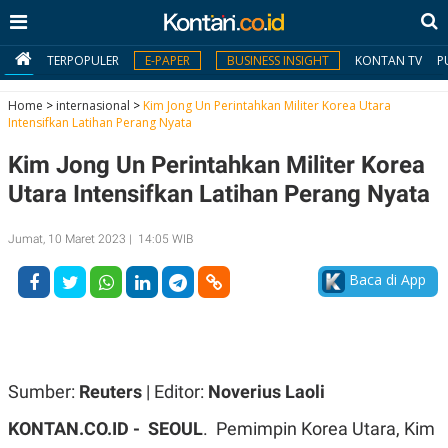
TERPOPULER
E-PAPER
BUSINESS INSIGHT
KONTAN TV
P
Home
>
internasional
>
Kim Jong Un Perintahkan Militer Korea Utara
Intensifkan Latihan Perang Nyata
MY
Kim Jong Un Perintahkan Militer Korea
KONTAN
Utara Intensifkan Latihan Perang Nyata
Daftar
Jumat, 10 Maret 2023 | 14:05 WIB
Masuk
Baca di App
BERITA
I
N
N
A
Sumber:
Reuters
| Editor:
Noverius Laoli
V
S
E
I
KONTAN.CO.ID -
SEOUL
. Pemimpin Korea Utara, Kim
S
O
T
N