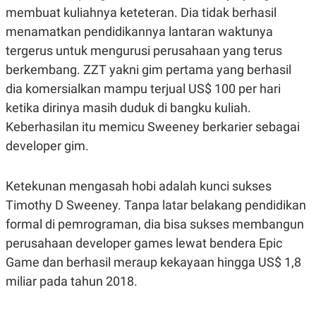
A
A
membuat kuliahnya keteteran. Dia tidak berhasil
S
L
menamatkan pendidikannya lantaran waktunya
I
tergerus untuk mengurusi perusahaan yang terus
K
I
E
N
berkembang. ZZT yakni gim pertama yang berhasil
U
D
A
U
dia komersialkan mampu terjual US$ 100 per hari
N
S
ketika dirinya masih duduk di bangku kuliah.
G
T
A
R
Keberhasilan itu memicu Sweeney berkarier sebagai
N
I
developer gim.
P
I
E
N
L
T
U
E
Ketekunan mengasah hobi adalah kunci sukses
A
R
Timothy D Sweeney. Tanpa latar belakang pendidikan
N
N
G
A
formal di pemrograman, dia bisa sukses membangun
U
S
S
I
perusahaan developer games lewat bendera Epic
A
O
Game dan berhasil meraup kekayaan hingga US$ 1,8
H
N
A
A
miliar pada tahun 2018.
L
P
R
E
E