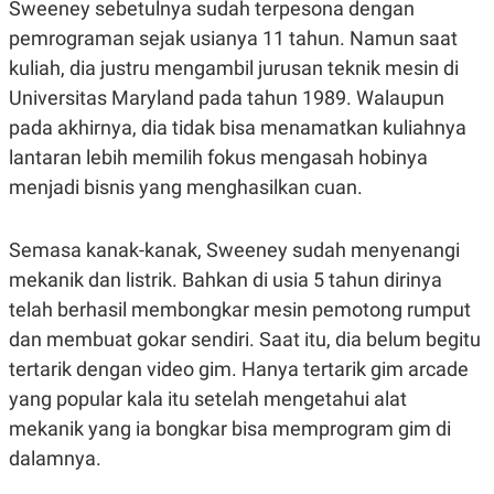
Sweeney sebetulnya sudah terpesona dengan
R
G
S
I
pemrograman sejak usianya 11 tahun. Namun saat
O
O
kuliah, dia justru mengambil jurusan teknik mesin di
N
N
A
A
Universitas Maryland pada tahun 1989. Walaupun
L
L
F
pada akhirnya, dia tidak bisa menamatkan kuliahnya
I
lantaran lebih memilih fokus mengasah hobinya
N
A
menjadi bisnis yang menghasilkan cuan.
N
C
E
Semasa kanak-kanak, Sweeney sudah menyenangi
Y
C
A
A
mekanik dan listrik. Bahkan di usia 5 tahun dirinya
N
R
telah berhasil membongkar mesin pemotong rumput
G
I
T
T
dan membuat gokar sendiri. Saat itu, dia belum begitu
E
A
R
H
tertarik dengan video gim. Hanya tertarik gim arcade
.
U
.
yang popular kala itu setelah mengetahui alat
.
mekanik yang ia bongkar bisa memprogram gim di
K
L
dalamnya.
E
I
S
F