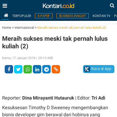
TERPOPULER
E-PAPER
BUSINESS INSIGHT
KONTAN TV
P
Home
>
internasional
>
Meraih sukses meski tak pernah lulus kuliah (2)
Meraih sukses meski tak pernah lulus
MY
KONTAN
kuliah (2)
Daftar
Kamis, 17 Januari 2019 | 09:10 WIB
Masuk
Baca di App
BERITA
I
N
Reporter:
Dina Mirayanti Hutauruk
| Editor:
Tri Adi
N
A
V
S
Kesuksesan Timothy D Sweeney mengembangkan
E
I
S
O
bisnis developer gim berawal dari hobinya yang
T
N