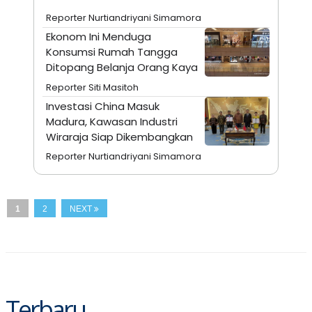
N
S
Reporter Nurtiandriyani Simamora
E
E
W
R
Ekonom Ini Menduga
S
E
Konsumsi Rumah Tangga
S
M
Ditopang Belanja Orang Kaya
E
O
T
N
Reporter Siti Masitoh
U
I
P
A
Investasi China Masuk
Madura, Kawasan Industri
A
K
D
I
Wiraraja Siap Dikembangkan
V
L
A
Reporter Nurtiandriyani Simamora
S
K
O
R
P
1
2
NEXT
O
R
A
S
I
K
N
I
A
Terbaru
L
T