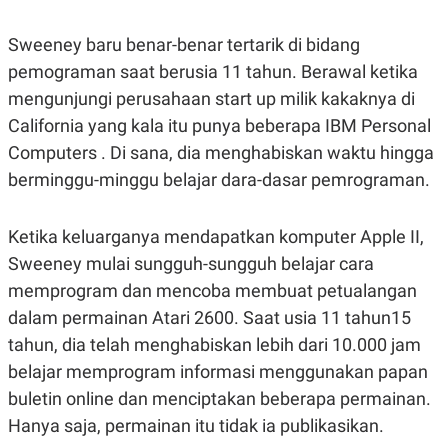
E
E
H
S
A
T
Sweeney baru benar-benar tertarik di bidang
T
Y
A
L
pemograman saat berusia 11 tahun. Berawal ketika
N
E
mengunjungi perusahaan start up milik kakaknya di
E
A
N
N
California yang kala itu punya beberapa IBM Personal
G
A
Computers . Di sana, dia menghabiskan waktu hingga
L
L
I
I
berminggu-minggu belajar dara-dasar pemrograman.
S
S
H
I
S
Ketika keluarganya mendapatkan komputer Apple II,
E
K
X
O
Sweeney mulai sungguh-sungguh belajar cara
E
L
memprogram dan mencoba membuat petualangan
C
O
U
M
dalam permainan Atari 2600. Saat usia 11 tahun15
T
I
tahun, dia telah menghabiskan lebih dari 10.000 jam
V
belajar memprogram informasi menggunakan papan
E
C
buletin online dan menciptakan beberapa permainan.
O
R
Hanya saja, permainan itu tidak ia publikasikan.
N