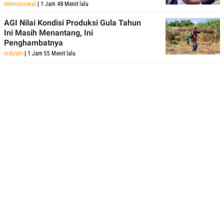
C
L
Internasional
| 1 Jam 48 Menit lalu
A
E
D
A
AGI Nilai Kondisi Produksi Gula Tahun
E
S
Ini Masih Menantang, Ini
M
E
Penghambatnya
Y
.
I
Industri
| 1 Jam 55 Menit lalu
D
L
K
A
I
N
N
G
E
G
R
A
J
N
A
A
E
N
M
C
I
E
T
T
E
A
N
K
E
A
P
D
A
V
P
E
E
R