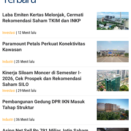
A
I
S
V
K
E
Laba Emiten Kertas Melonjak, Cermati
E
Rekomendasi Saham TKIM dan INKP
M
E
N
Investasi
| 12 Menit lalu
T
E
Paramount Petals Perkuat Konektivitas
R
I
Kawasan
A
N
Industri
| 25 Menit lalu
L
E
Kinerja Siloam Moncer di Semester I-
S
2026, Cek Prospek dan Rekomendasi
T
Saham SILO
A
R
Investasi
| 29 Menit lalu
I
Pembangunan Gedung DPR IKN Masuk
Tahap Struktur
KANAL
Industri
| 36 Menit lalu
P
I
U
M
Asing Net Sell Rp 791 Miliar, Intip Saham