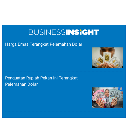
R
T
I
S
I
N
G
K
G
M
Harga Emas Terangkat Pelemahan Dolar
E
D
I
A
.
I
D
Penguatan Rupiah Pekan Ini Terangkat
Pelemahan Dolar
SITEMAP
PROFILE
TERM
OF
USE
PEDOMAN
PEMBERITAAN
SIBER
PRIVACY