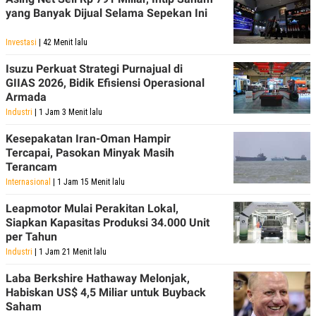
S
A
yang Banyak Dijual Selama Sepekan Ini
A
G
T
E
D
S
Investasi
| 42 Menit lalu
A
T
Isuzu Perkuat Strategi Purnajual di
A
GIIAS 2026, Bidik Efisiensi Operasional
K
L
Armada
O
I
N
P
Industri
| 1 Jam 3 Menit lalu
T
S
A
U
Kesepakatan Iran-Oman Hampir
N
S
Tercapai, Pasokan Minyak Masih
T
Terancam
V
Internasional
| 1 Jam 15 Menit lalu
JARINGAN
Leapmotor Mulai Perakitan Lokal,
Siapkan Kapasitas Produksi 34.000 Unit
per Tahun
K
P
O
R
Industri
| 1 Jam 21 Menit lalu
N
E
T
S
Laba Berkshire Hathaway Melonjak,
A
S
Habiskan US$ 4,5 Miliar untuk Buyback
N
R
Saham
A
E