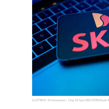
ILUSTRASI. SK Innovation - Chip SK hyni (REUTERS/Dado R