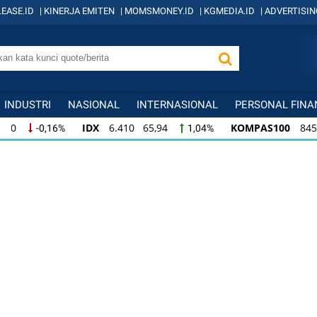
EASE.ID
|
KINERJA EMITEN
|
MOMSMONEY.ID
|
KGMEDIA.ID
|
ADVERTISIN
INDUSTRI
NASIONAL
INTERNASIONAL
PERSONAL FINA
IDX
6.410 65,94
KOMPAS100
845 12,09
1,04%
1,
KOMPAS100
845 12,09
LQ45
640 9,44
1,45%
1,5
LQ45
640 9,44
ISSI
222 2,82
IDX3
1,50%
1,29%