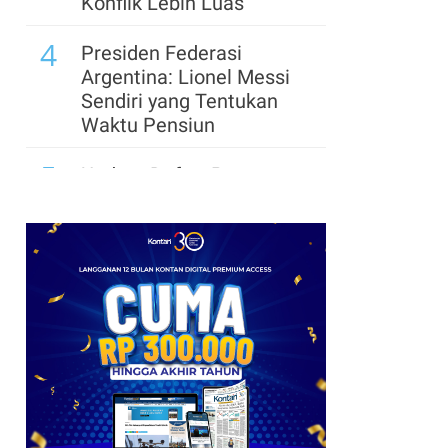
Konflik Lebih Luas
4
Presiden Federasi
Argentina: Lionel Messi
Sendiri yang Tentukan
Waktu Pensiun
5
Update Daftar Paspor
Terkuat di Dunia 2026:
Singapura Masih yang
Terbaik
6
Pemerintah Trump
Siapkan US$ 3 Miliar
untuk Proyek Mineral
Strategis AS
7
Eropa Barat Kembali
Jadi Kawasan Paling