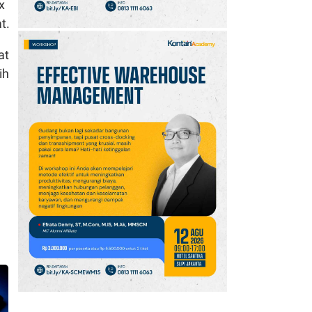
x
t.
at
ih