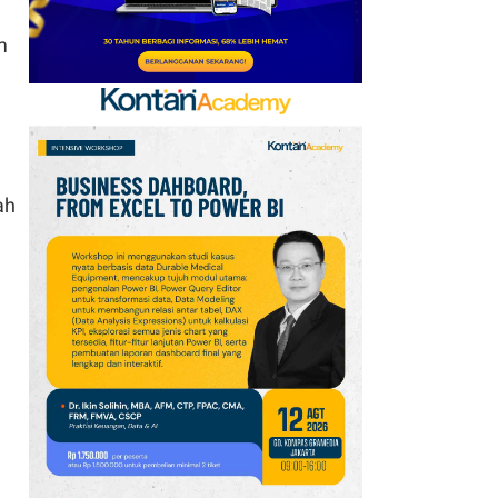
Layak Huni di Dunia, Asia
m
Terus Membaik
8
OpenAI Temukan Risiko
Siber Kritis pada Model
AI Astra, Perketat
Pengamanan
ah
9
Presiden FIFA Infantino
Digoyang, Indonesia Pilih
Dukung & UEFA Tetap
Ancam Boikot
10
Dolar AS Tertekan, Data
Jobs Lemah Pangkas
Ekspektasi Kenaikan
Suku Bunga The Fed