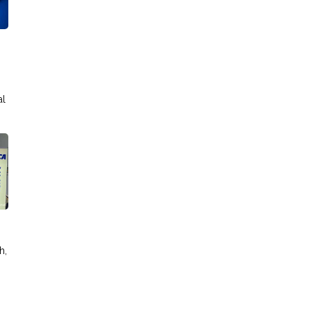
al
h,