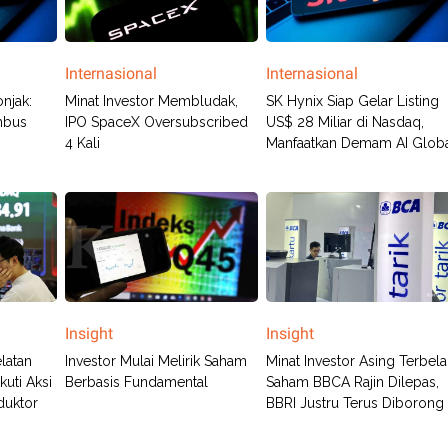
Internasional
Internasional
njak:
Minat Investor Membludak,
SK Hynix Siap Gelar Listing
embus
IPO SpaceX Oversubscribed
US$ 28 Miliar di Nasdaq,
4 Kali
Manfaatkan Demam AI Glob
Insight
Insight
latan
Investor Mulai Melirik Saham
Minat Investor Asing Terbela
kuti Aksi
Berbasis Fundamental
Saham BBCA Rajin Dilepas,
duktor
BBRI Justru Terus Diborong