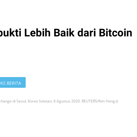
kti Lebih Baik dari Bitcoin
KS BERITA
hange di Seoul, Korea Selatan, 6 Agustus 2020. REUTERS/Kim Hong-Ji