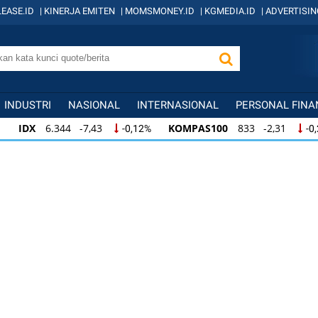
EASE.ID
|
KINERJA EMITEN
|
MOMSMONEY.ID
|
KGMEDIA.ID
|
ADVERTISIN
INDUSTRI
NASIONAL
INTERNASIONAL
PERSONAL FINA
IDX
6.344 -7,43
KOMPAS100
833 -2,31
-0,12%
-0
IDX
6.344 -7,43
KOMPAS100
833 -2,31
-0,12%
-0,
KOMPAS100
833 -2,31
LQ45
631 -3,13
-0,28%
-0,