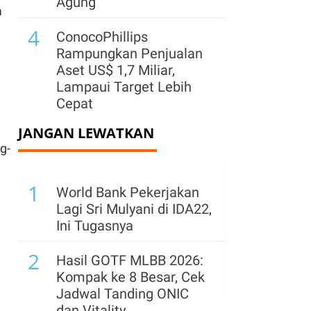
Agung
a
4
ConocoPhillips
Rampungkan Penjualan
Aset US$ 1,7 Miliar,
Lampaui Target Lebih
Cepat
JANGAN LEWATKAN
5
Pendapatan Warner Bros
g-
Mengecewakan, Iklan
Lesu dan Kinerja Box
1
Office Melemah
World Bank Pekerjakan
Lagi Sri Mulyani di IDA22,
6
Sinopec Borong Minyak
Ini Tugasnya
Rusia demi Jaga Operasi
2
Kilang di Tengah Krisis
Hasil GOTF MLBB 2026:
Timur Tengah
Kompak ke 8 Besar, Cek
Jadwal Tanding ONIC
7
Kongo Larang Ekspor
dan Vitality