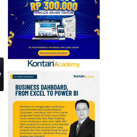
Baru, Ini Daftar 54
Saham HSC BEI per 6
Agustus 2026
7
UEFA hingga Luis Figo,
Ini Daftar Pihak yang
Menentang Gianni
Infantino
8
Krisis Migrasi Ancam
Status Maroko sebagai
Tuan Rumah Piala Dunia
2030
9
Promo Super Hemat
Indomaret 6–19 Agustus
2026, Diskon Kebutuhan
Rumah hingga 40%