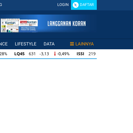
G
LOGIN
DAFTAR
NCE
LIFESTYLE
DATA
LAINNYA
LQ45
631 -3,13
ISSI
219 -0,63
,28%
-0,49%
-0,29%
LQ45
631 -3,13
ISSI
219 -0,63
28%
-0,49%
-0,29%
ISSI
219 -0,63
IDX30
354 -1,64
49%
-0,29%
-0,46%