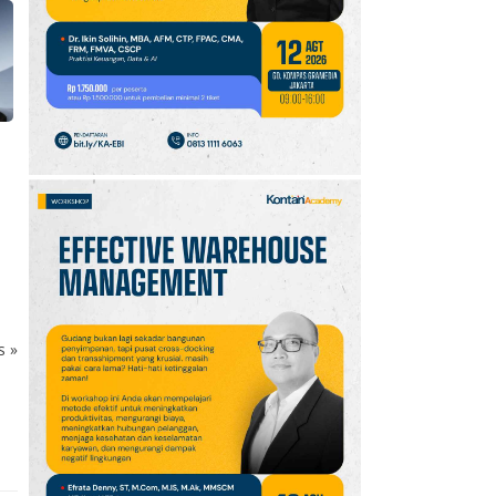
10
Jadwal Persija vs Arema
FC Perebutan Juara 3
Piala Presiden 2026,
Kick-off Sore Ini
ks
»