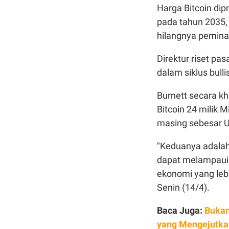
Harga Bitcoin di
pada tahun 2035,
hilangnya peminat
Direktur riset pa
dalam siklus bull
Burnett secara k
Bitcoin 24 milik 
masing sebesar U
"Keduanya adalah
dapat melampaui 
ekonomi yang lebih
Senin (14/4).
Baca Juga:
Bukan
yang Mengejutkan