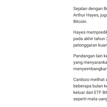
Sejalan dengan Bu
Arthur Hayes, ju
Bitcoin.
Hayes mempredik
pada akhir tahun 
pelonggaran kuant
Pandangan lain ke
yang menyarankan 
menyeimbangkan k
Cardozo melihat 
beberapa bulan k
keluar dari ETF B
seperti mata uan