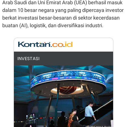
E
E
Arab Saudi dan Uni Emirat Arab (UEA) berhasil masuk
H
S
A
T
dalam 10 besar negara yang paling dipercaya investor
T
Y
berkat investasi besar-besaran di sektor kecerdasan
A
L
N
E
buatan (AI), logistik, dan diversifikasi industri.
E
A
N
N
G
A
L
L
I
I
S
S
H
I
INVESTASI
S
E
K
X
O
E
L
C
O
U
M
T
I
V
E
C
O
R
N