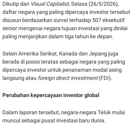
Dikutip dari
Visual Capitalist,
Selasa (26/5/2026),
R
G
S
I
daftar negara yang paling dipercaya investor tersebut
O
O
N
N
disusun berdasarkan survei terhadap 507 eksekutif
A
A
senior mengenai negara tujuan investasi yang dinilai
L
L
F
paling menjanjikan dalam tiga tahun ke depan.
I
N
A
N
Selain Amerika Serikat, Kanada dan Jepang juga
C
berada di posisi teratas sebagai negara yang paling
E
dipercaya investor untuk penanaman modal asing
Y
C
A
A
langsung atau
foreign direct investment
(FDI).
N
R
G
I
T
T
E
A
Perubahan kepercayaan investor global
R
H
.
U
.
Dalam laporan tersebut, negara-negara Teluk mulai
.
muncul sebagai pusat investasi baru dunia.
K
L
E
I
S
F