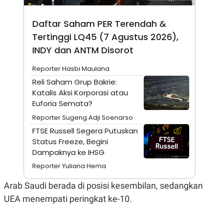
E
R
Daftar Saham PER Terendah &
F
B
O
U
Tertinggi LQ45 (7 Agustus 2026),
K
S
U
I
INDY dan ANTM Disorot
S
N
E
Reporter Hasbi Maulana
S
S
Reli Saham Grup Bakrie:
I
Katalis Aksi Korporasi atau
N
S
Euforia Semata?
I
G
Reporter Sugeng Adji Soenarso
H
FTSE Russell Segera Putuskan
T
Status Freeze, Begini
S
B
Dampaknya ke IHSG
T
E
O
L
Reporter Yuliana Hema
C
A
K
N
S
J
Arab Saudi berada di posisi kesembilan, sedangkan
E
A
UEA menempati peringkat ke-10.
T
O
U
N
P