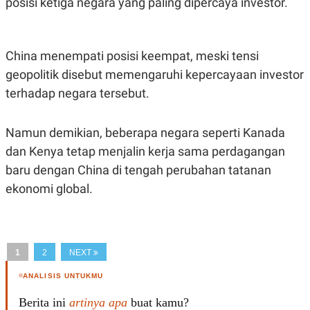
posisi ketiga negara yang paling dipercaya investor.
C
L
A
E
D
A
E
S
M
E
China menempati posisi keempat, meski tensi
Y
.
I
geopolitik disebut memengaruhi kepercayaan investor
D
terhadap negara tersebut.
L
K
A
I
N
N
Namun demikian, beberapa negara seperti Kanada
G
E
G
R
dan Kenya tetap menjalin kerja sama perdagangan
A
J
N
A
baru dengan China di tengah perubahan tatanan
A
E
ekonomi global.
N
M
C
I
E
T
T
E
A
N
K
1
2
NEXT
E
A
P
D
ANALISIS UNTUKMU
A
V
P
E
Berita ini
artinya apa
buat kamu?
E
R