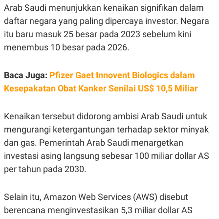
Arab Saudi menunjukkan kenaikan signifikan dalam
N
S
E
E
daftar negara yang paling dipercaya investor. Negara
W
R
S
E
itu baru masuk 25 besar pada 2023 sebelum kini
S
M
menembus 10 besar pada 2026.
E
O
T
N
U
I
P
A
Baca Juga:
Pfizer Gaet Innovent Biologics dalam
A
K
Kesepakatan Obat Kanker Senilai US$ 10,5 Miliar
D
I
V
L
A
Kenaikan tersebut didorong ambisi Arab Saudi untuk
S
K
mengurangi ketergantungan terhadap sektor minyak
O
R
dan gas. Pemerintah Arab Saudi menargetkan
P
investasi asing langsung sebesar 100 miliar dollar AS
O
R
per tahun pada 2030.
A
S
I
Selain itu, Amazon Web Services (AWS) disebut
K
N
I
A
berencana menginvestasikan 5,3 miliar dollar AS
L
T