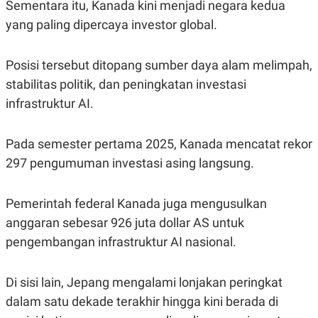
Sementara itu, Kanada kini menjadi negara kedua
S
A
A
G
yang paling dipercaya investor global.
T
E
D
S
A
T
Posisi tersebut ditopang sumber daya alam melimpah,
A
stabilitas politik, dan peningkatan investasi
K
L
infrastruktur AI.
O
I
N
P
T
S
A
U
Pada semester pertama 2025, Kanada mencatat rekor
N
S
T
297 pengumuman investasi asing langsung.
V
Pemerintah federal Kanada juga mengusulkan
JARINGAN
anggaran sebesar 926 juta dollar AS untuk
pengembangan infrastruktur AI nasional.
K
P
O
R
N
E
T
S
Di sisi lain, Jepang mengalami lonjakan peringkat
A
S
N
R
dalam satu dekade terakhir hingga kini berada di
A
E