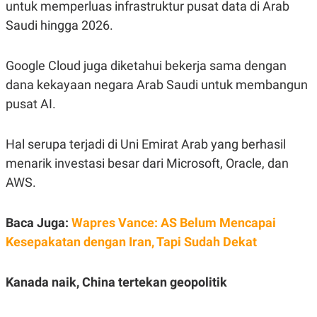
untuk memperluas infrastruktur pusat data di Arab
A
I
S
V
Saudi hingga 2026.
K
E
E
M
E
Google Cloud juga diketahui bekerja sama dengan
N
dana kekayaan negara Arab Saudi untuk membangun
T
E
pusat AI.
R
I
A
N
Hal serupa terjadi di Uni Emirat Arab yang berhasil
L
menarik investasi besar dari Microsoft, Oracle, dan
E
AWS.
S
T
A
R
Baca Juga:
Wapres Vance: AS Belum Mencapai
I
Kesepakatan dengan Iran, Tapi Sudah Dekat
KANAL
Kanada naik, China tertekan geopolitik
P
I
U
M