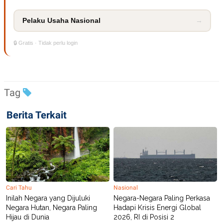
R
T
I
S
Pelaku Usaha Nasional
→
I
N
🔒 Gratis · Tidak perlu login
G
K
G
M
E
D
Tag
I
A
.
Berita Terkait
I
D
SITEMAP
PROFILE
TERM
OF
USE
Cari Tahu
Nasional
PEDOMAN
Inilah Negara yang Dijuluki
Negara-Negara Paling Perkasa
PEMBERITAAN
Negara Hutan, Negara Paling
Hadapi Krisis Energi Global
SIBER
Hijau di Dunia
2026, RI di Posisi 2
PRIVACY