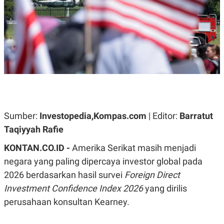
A
A
S
L
I
K
I
E
N
U
D
A
U
N
S
G
T
A
R
N
I
P
I
E
N
Sumber:
Investopedia,Kompas.com
| Editor:
Barratut
L
T
Taqiyyah Rafie
U
E
A
R
N
N
KONTAN.CO.ID -
Amerika Serikat masih menjadi
G
A
negara yang paling dipercaya investor global pada
U
S
S
I
2026 berdasarkan hasil survei
Foreign Direct
A
O
H
N
Investment Confidence Index 2026
yang dirilis
A
A
perusahaan konsultan Kearney.
L
P
R
E
E