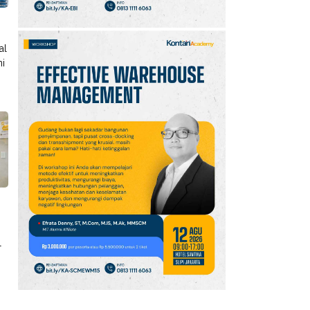
al
ni
l