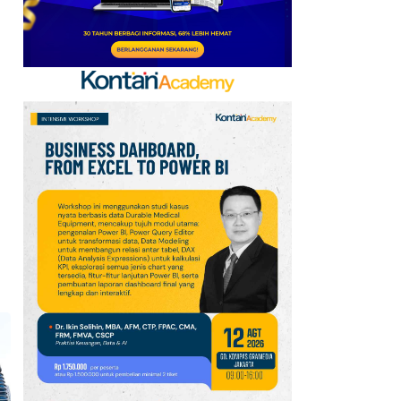
Singapura Masih yang
Terbaik
8
Houthi Serang Marib
Lagi, PBB Peringatkan
Yaman di Ambang
Konflik Lebih Luas
9
Harga Emas Melonjak ke
Level Tertinggi 7 Pekan,
Data Jobs AS Jadi
Pendorong
10
Harga Minyak Brent Naik
US$ 1, Pasar Cemas
Perang Iran Belum
Berakhir