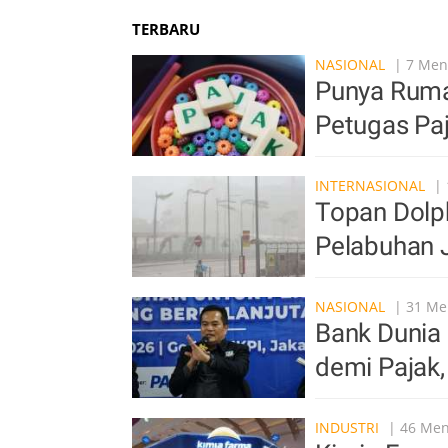
TERBARU
NASIONAL
| 7 Meni
Punya Ruma
Petugas Pa
INTERNASIONAL
| 
Topan Dolp
Pelabuhan 
NASIONAL
| 31 Men
Bank Dunia 
demi Pajak,
INDUSTRI
| 46 Meni