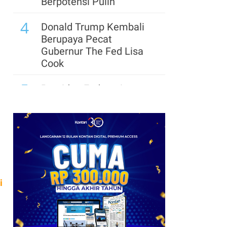
Berpotensi Pulih
4
Donald Trump Kembali
Berupaya Pecat
Gubernur The Fed Lisa
Cook
5
Presiden Federasi
Argentina: Lionel Messi
Sendiri yang Tentukan
Waktu Pensiun
6
Pemerintah Trump
Siapkan US$ 3 Miliar
untuk Proyek Mineral
i
Strategis AS
7
Update Daftar Paspor
Terkuat di Dunia 2026: