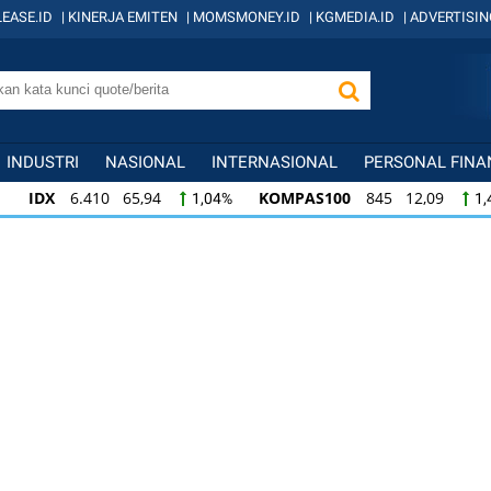
EASE.ID
|
KINERJA EMITEN
|
MOMSMONEY.ID
|
KGMEDIA.ID
|
ADVERTISIN
INDUSTRI
NASIONAL
INTERNASIONAL
PERSONAL FINA
IDX
6.410 65,94
KOMPAS100
845 12,09
1,04%
1,
KOMPAS100
845 12,09
LQ45
640 9,44
1,45%
1,5
LQ45
640 9,44
ISSI
222 2,82
IDX3
1,50%
1,29%