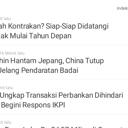
Inde
t lalu
h Kontrakan? Siap-Siap Didatangi
jak Mulai Tahun Depan
16 Menit lalu
hin Hantam Jepang, China Tutup
Jelang Pendaratan Badai
it lalu
Ungkap Transaksi Perbankan Dihindari
 Begini Respons IKPI
t lalu