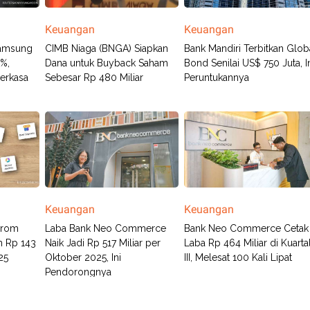
Keuangan
Keuangan
Samsung
CIMB Niaga (BNGA) Siapkan
Bank Mandiri Terbitkan Glob
5%,
Dana untuk Buyback Saham
Bond Senilai US$ 750 Juta, I
erkasa
Sebesar Rp 480 Miliar
Peruntukannya
Keuangan
Keuangan
 Krom
Laba Bank Neo Commerce
Bank Neo Commerce Cetak
h Rp 143
Naik Jadi Rp 517 Miliar per
Laba Rp 464 Miliar di Kuarta
25
Oktober 2025, Ini
III, Melesat 100 Kali Lipat
Pendorongnya