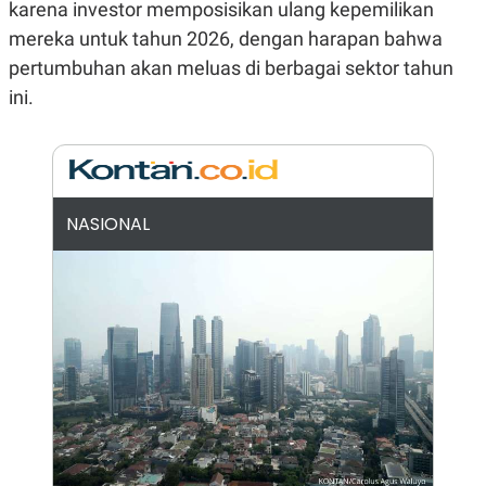
karena investor memposisikan ulang kepemilikan
N
S
mereka untuk tahun 2026, dengan harapan bahwa
E
E
W
R
pertumbuhan akan meluas di berbagai sektor tahun
S
E
S
M
ini.
E
O
T
N
U
I
P
A
A
K
D
I
NASIONAL
V
L
A
S
K
O
R
P
O
R
A
S
I
K
N
I
A
L
T