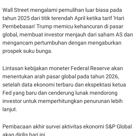
C
L
A
E
Wall Street mengalami pemulihan luar biasa pada
D
A
E
S
tahun 2025 dari titik terendah April ketika tarif 'Hari
M
E
Pembebasan' Trump memicu kehancuran di pasar
Y
.
I
global, membuat investor menjauh dari saham AS dan
D
mengancam pertumbuhan dengan mengaburkan
L
K
A
I
prospek suku bunga.
N
N
G
E
G
R
Lintasan kebijakan moneter Federal Reserve akan
A
J
N
A
menentukan arah pasar global pada tahun 2026,
A
E
N
M
setelah data ekonomi terbaru dan ekspektasi ketua
C
I
E
T
Fed yang baru dan cenderung lunak mendorong
T
E
investor untuk memperhitungkan penurunan lebih
A
N
K
lanjut.
E
A
P
D
A
V
Pembacaan akhir survei aktivitas ekonomi S&P Global
P
E
E
R
akan dirilis hari ini.