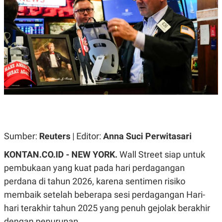
A
A
S
L
I
K
I
E
N
U
D
A
U
N
S
G
T
A
R
N
I
P
I
E
N
L
T
U
E
Sumber:
Reuters
| Editor:
Anna Suci Perwitasari
A
R
N
N
G
A
KONTAN.CO.ID - NEW YORK.
Wall Street siap untuk
U
S
pembukaan yang kuat pada hari perdagangan
S
I
A
O
perdana di tahun 2026, karena sentimen risiko
H
N
A
A
membaik setelah beberapa sesi perdagangan Hari-
L
hari terakhir tahun 2025 yang penuh gejolak berakhir
P
R
dengan penurunan.
E
E