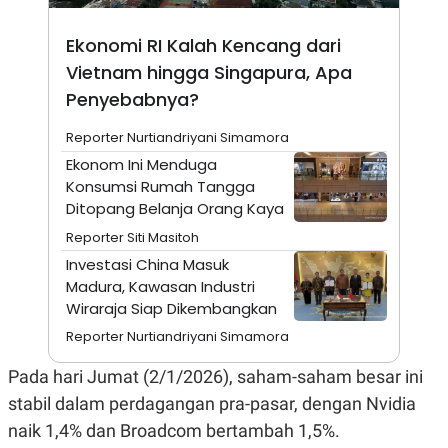
A
I
S
V
K
E
Ekonomi RI Kalah Kencang dari
E
Vietnam hingga Singapura, Apa
M
E
Penyebabnya?
N
T
E
Reporter Nurtiandriyani Simamora
R
Ekonom Ini Menduga
I
A
Konsumsi Rumah Tangga
N
Ditopang Belanja Orang Kaya
L
Reporter Siti Masitoh
E
S
Investasi China Masuk
T
Madura, Kawasan Industri
A
R
Wiraraja Siap Dikembangkan
I
Reporter Nurtiandriyani Simamora
Pada hari Jumat (2/1/2026), saham-saham besar ini
KANAL
stabil dalam perdagangan pra-pasar, dengan Nvidia
P
I
naik 1,4% dan Broadcom bertambah 1,5%.
U
M