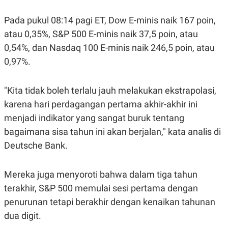
S
A
A
G
Pada pukul 08:14 pagi ET, Dow E-minis naik 167 poin,
T
E
D
S
atau 0,35%, S&P 500 E-minis naik 37,5 poin, atau
A
T
0,54%, dan Nasdaq 100 E-minis naik 246,5 poin, atau
A
0,97%.
K
L
O
I
N
P
"Kita tidak boleh terlalu jauh melakukan ekstrapolasi,
T
S
A
U
karena hari perdagangan pertama akhir-akhir ini
N
S
T
menjadi indikator yang sangat buruk tentang
V
bagaimana sisa tahun ini akan berjalan," kata analis di
Deutsche Bank.
JARINGAN
Mereka juga menyoroti bahwa dalam tiga tahun
K
P
O
R
terakhir, S&P 500 memulai sesi pertama dengan
N
E
T
S
penurunan tetapi berakhir dengan kenaikan tahunan
A
S
N
R
dua digit.
A
E