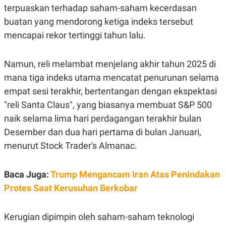
E
terpuaskan terhadap saham-saham kecerdasan
R
buatan yang mendorong ketiga indeks tersebut
F
B
O
U
mencapai rekor tertinggi tahun lalu.
K
S
U
I
S
N
Namun, reli melambat menjelang akhir tahun 2025 di
E
S
mana tiga indeks utama mencatat penurunan selama
S
I
empat sesi terakhir, bertentangan dengan ekspektasi
N
"reli Santa Claus", yang biasanya membuat S&P 500
S
I
naik selama lima hari perdagangan terakhir bulan
G
H
Desember dan dua hari pertama di bulan Januari,
T
menurut Stock Trader's Almanac.
S
B
T
E
O
L
Baca Juga:
Trump Mengancam Iran Atas Penindakan
C
A
K
N
Protes Saat Kerusuhan Berkobar
S
J
E
A
T
O
U
N
Kerugian dipimpin oleh saham-saham teknologi
P