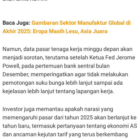
R
T
I
S
I
Baca Juga:
Gambaran Sektor Manufaktur Global di
N
G
Akhir 2025: Eropa Masih Lesu, Asia Juara
K
G
M
Namun, data pasar tenaga kerja minggu depan akan
E
D
menjadi sorotan, terutama setelah Ketua Fed Jerome
I
Powell, pada pertemuan bank sentral bulan
A
.
Desember, memperingatkan agar tidak melakukan
I
D
pemotongan suku bunga lebih lanjut sampai ada
kejelasan lebih lanjut tentang lapangan kerja.
SITEMAP
PROFILE
TERM
Investor juga memantau apakah narasi yang
OF
USE
memengaruhi pasar dari tahun 2025 akan berlanjut ke
PEDOMAN
tahun baru, termasuk pertanyaan tentang ekonomi AS
PEMBERITAAN
SIBER
dan ancaman kejutan tarif yang terus berkembang
PRIVACY