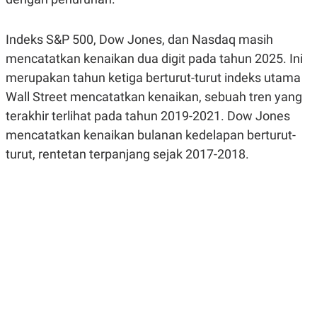
R
G
S
I
O
O
Indeks S&P 500, Dow Jones, dan Nasdaq masih
N
N
A
A
mencatatkan kenaikan dua digit pada tahun 2025. Ini
L
L
merupakan tahun ketiga berturut-turut indeks utama
F
I
Wall Street mencatatkan kenaikan, sebuah tren yang
N
A
terakhir terlihat pada tahun 2019-2021. Dow Jones
N
mencatatkan kenaikan bulanan kedelapan berturut-
C
E
turut, rentetan terpanjang sejak 2017-2018.
Y
C
A
A
N
R
G
I
T
T
E
A
R
H
.
U
.
.
K
L
E
I
S
F