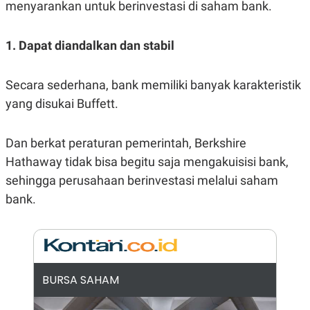
menyarankan untuk berinvestasi di saham bank.
R
G
S
I
O
O
N
N
1. Dapat diandalkan dan stabil
A
A
L
L
F
Secara sederhana, bank memiliki banyak karakteristik
I
N
yang disukai Buffett.
A
N
C
Dan berkat peraturan pemerintah, Berkshire
E
Y
C
Hathaway tidak bisa begitu saja mengakuisisi bank,
A
A
sehingga perusahaan berinvestasi melalui saham
N
R
G
I
bank.
T
T
E
A
R
H
.
U
.
.
K
L
BURSA SAHAM
E
I
S
F