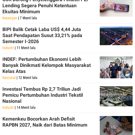
C
L
Lending Segera Penuhi Ketentuan
A
E
D
A
Ekuitas Minimum
E
S
Keuangan
| 7 Menit lalu
M
E
Y
.
BIPI Balik Cetak Laba US$ 4,44 Juta
I
D
Saat Pendapatan Susut 33,21% pada
Semester I-2026
L
K
A
I
Industri
| 11 Menit lalu
N
N
G
E
INDEF: Pertumbuhan Ekonomi Lebih
G
R
Banyak Dinikmati Kelompok Masyarakat
A
J
Kelas Atas
N
A
A
E
Nasional
| 12 Menit lalu
N
M
C
I
Investasi Tembus Rp 2,7 Triliun Jadi
E
T
Pemicu Pertumbuhan Industri Tekstil
T
E
A
N
Nasional
K
Industri
| 14 Menit lalu
E
A
P
D
Kemenkeu Bocorkan Arah Defisit
A
V
RAPBN 2027, Naik dari Batas Minimum
P
E
E
R