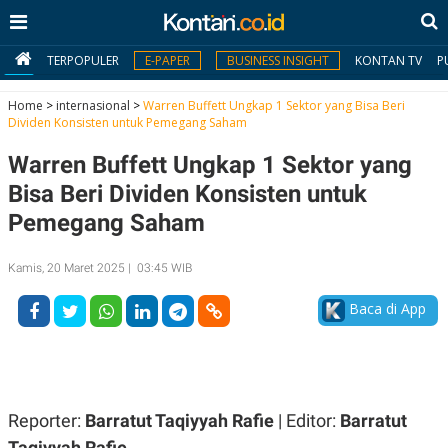
TERPOPULER
E-PAPER
BUSINESS INSIGHT
KONTAN TV
P
Home
>
internasional
>
Warren Buffett Ungkap 1 Sektor yang Bisa Beri
Dividen Konsisten untuk Pemegang Saham
MY
Warren Buffett Ungkap 1 Sektor yang
KONTAN
Bisa Beri Dividen Konsisten untuk
Daftar
Pemegang Saham
Masuk
Kamis, 20 Maret 2025 | 03:45 WIB
Baca di App
BERITA
I
N
N
A
V
S
E
I
Reporter:
Barratut Taqiyyah Rafie
| Editor:
Barratut
S
O
Taqiyyah Rafie
T
N