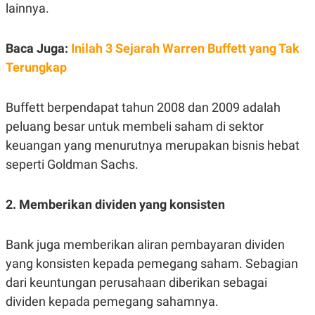
lainnya.
N
S
E
E
W
R
S
E
Baca Juga:
Inilah 3 Sejarah Warren Buffett yang Tak
S
M
Terungkap
E
O
T
N
U
I
P
A
Buffett berpendapat tahun 2008 dan 2009 adalah
A
K
peluang besar untuk membeli saham di sektor
D
I
V
L
keuangan yang menurutnya merupakan bisnis hebat
A
seperti Goldman Sachs.
S
K
O
R
2. Memberikan dividen yang konsisten
P
O
R
Bank juga memberikan aliran pembayaran dividen
A
S
yang konsisten kepada pemegang saham. Sebagian
I
dari keuntungan perusahaan diberikan sebagai
K
N
I
A
dividen kepada pemegang sahamnya.
L
T