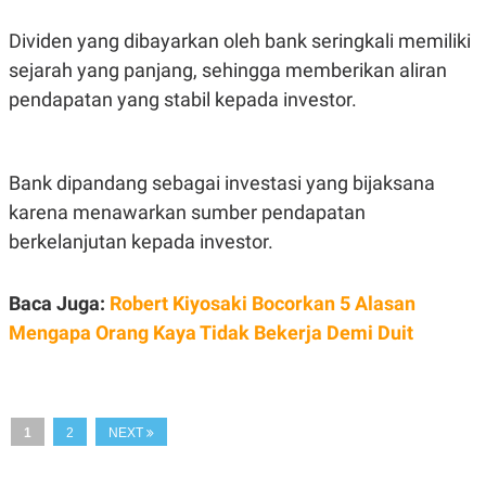
A
I
S
V
Dividen yang dibayarkan oleh bank seringkali memiliki
K
E
E
sejarah yang panjang, sehingga memberikan aliran
M
E
pendapatan yang stabil kepada investor.
N
T
E
R
I
Bank dipandang sebagai investasi yang bijaksana
A
karena menawarkan sumber pendapatan
N
berkelanjutan kepada investor.
L
E
S
T
Baca Juga:
Robert Kiyosaki Bocorkan 5 Alasan
A
R
Mengapa Orang Kaya Tidak Bekerja Demi Duit
I
KANAL
1
2
NEXT
P
I
U
M