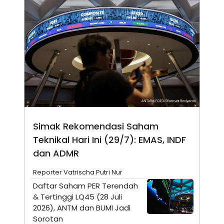
E
E
H
S
A
T
T
Y
A
L
N
E
E
A
N
N
G
A
L
L
I
I
S
S
H
I
S
E
K
Simak Rekomendasi Saham
X
O
Teknikal Hari Ini (29/7): EMAS, INDF
E
L
C
O
dan ADMR
U
M
T
I
Reporter Vatrischa Putri Nur
V
Daftar Saham PER Terendah
E
C
& Tertinggi LQ45 (28 Juli
O
2026), ANTM dan BUMI Jadi
R
Sorotan
N