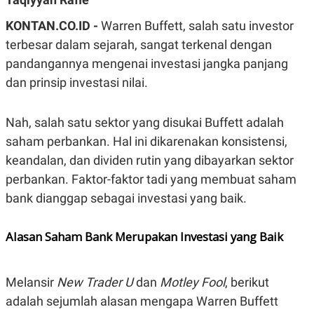
A
A
S
L
KONTAN.CO.ID -
Warren Buffett, salah satu investor
I
terbesar dalam sejarah, sangat terkenal dengan
K
I
pandangannya mengenai investasi jangka panjang
E
N
U
D
dan prinsip investasi nilai.
A
U
N
S
G
T
A
R
Nah, salah satu sektor yang disukai Buffett adalah
N
I
saham perbankan. Hal ini dikarenakan konsistensi,
P
I
keandalan, dan dividen rutin yang dibayarkan sektor
E
N
L
T
perbankan. Faktor-faktor tadi yang membuat saham
U
E
A
R
bank dianggap sebagai investasi yang baik.
N
N
G
A
U
S
Alasan Saham Bank Merupakan Investasi yang Baik
S
I
A
O
H
N
A
A
Melansir
New Trader U
dan
Motley Fool
, berikut
L
adalah sejumlah alasan mengapa Warren Buffett
P
R
E
E