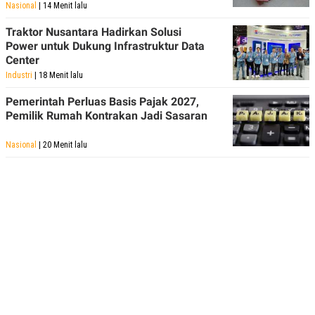
R
T
Nasional
| 14 Menit lalu
I
S
Traktor Nusantara Hadirkan Solusi
I
Power untuk Dukung Infrastruktur Data
N
Center
G
Industri
| 18 Menit lalu
K
G
Pemerintah Perluas Basis Pajak 2027,
M
E
Pemilik Rumah Kontrakan Jadi Sasaran
D
I
Nasional
| 20 Menit lalu
A
.
I
D
SITEMAP
PROFILE
TERM
OF
USE
PEDOMAN
PEMBERITAAN
SIBER
PRIVACY