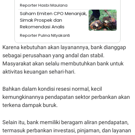
E
Reporter Hasbi Maulana
R
Saham Emiten CPO Menanjak,
F
B
O
U
Simak Prospek dan
K
S
Rekomendasi Analis
U
I
S
N
Reporter Pulina Nityakanti
E
S
Karena kebutuhan akan layanannya, bank dianggap
S
I
sebagai perusahaan yang andal dan stabil.
N
S
Masyarakat akan selalu membutuhkan bank untuk
I
aktivitas keuangan sehari-hari.
G
H
T
Bahkan dalam kondisi resesi normal, kecil
S
B
T
E
kemungkinannya pendapatan sektor perbankan akan
O
L
C
A
terkena dampak buruk.
K
N
S
J
E
A
Selain itu, bank memiliki beragam aliran pendapatan,
T
O
U
N
termasuk perbankan investasi, pinjaman, dan layanan
P