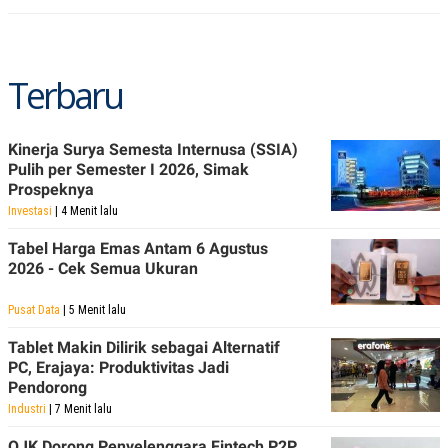
S
A
A
G
T
E
D
S
A
Terbaru
T
A
K
L
O
I
Kinerja Surya Semesta Internusa (SSIA)
N
P
Pulih per Semester I 2026, Simak
T
S
Prospeknya
A
U
N
S
Investasi
| 4 Menit lalu
T
V
Tabel Harga Emas Antam 6 Agustus
2026 - Cek Semua Ukuran
JARINGAN
Pusat Data
| 5 Menit lalu
K
P
Tablet Makin Dilirik sebagai Alternatif
O
R
PC, Erajaya: Produktivitas Jadi
N
E
Pendorong
T
S
A
S
Industri
| 7 Menit lalu
N
R
A
E
OJK Dorong Penyelenggara Fintech P2P