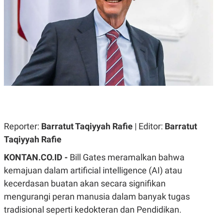
A
A
S
L
I
K
I
E
N
U
D
A
U
N
S
G
T
A
R
N
I
P
I
E
N
L
T
Reporter:
U
E
Barratut Taqiyyah Rafie
| Editor:
Barratut
A
R
Taqiyyah Rafie
N
N
G
A
KONTAN.CO.ID -
U
S
Bill Gates meramalkan bahwa
S
I
kemajuan dalam artificial intelligence (AI) atau
A
O
H
N
kecerdasan buatan akan secara signifikan
A
A
L
mengurangi peran manusia dalam banyak tugas
P
R
tradisional seperti kedokteran dan Pendidikan.
E
E