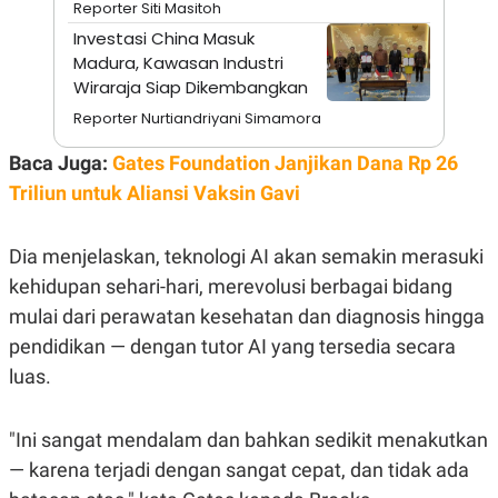
Reporter Siti Masitoh
N
S
Investasi China Masuk
E
E
W
R
Madura, Kawasan Industri
S
E
Wiraraja Siap Dikembangkan
S
M
E
O
Reporter Nurtiandriyani Simamora
T
N
U
I
Baca Juga:
Gates Foundation Janjikan Dana Rp 26
P
A
Triliun untuk Aliansi Vaksin Gavi
A
K
D
I
V
L
A
Dia menjelaskan, teknologi AI akan semakin merasuki
S
K
kehidupan sehari-hari, merevolusi berbagai bidang
O
mulai dari perawatan kesehatan dan diagnosis hingga
R
P
pendidikan — dengan tutor AI yang tersedia secara
O
R
luas.
A
S
I
"Ini sangat mendalam dan bahkan sedikit menakutkan
K
N
— karena terjadi dengan sangat cepat, dan tidak ada
I
A
L
T