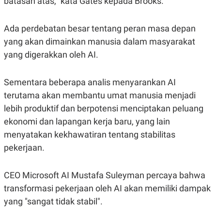
batasan atas," kata Gates kepada Brooks.
A
I
S
V
K
E
E
Ada perdebatan besar tentang peran masa depan
M
yang akan dimainkan manusia dalam masyarakat
E
N
yang digerakkan oleh AI.
T
E
R
I
Sementara beberapa analis menyarankan AI
A
terutama akan membantu umat manusia menjadi
N
lebih produktif dan berpotensi menciptakan peluang
L
E
ekonomi dan lapangan kerja baru, yang lain
S
T
menyatakan kekhawatiran tentang stabilitas
A
pekerjaan.
R
I
CEO Microsoft AI Mustafa Suleyman percaya bahwa
KANAL
transformasi pekerjaan oleh AI akan memiliki dampak
yang "sangat tidak stabil".
P
I
U
M