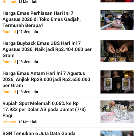
Nasional
| 13 Menit lalu
R
T
I
S
Harga Emas Perhiasan Hari Ini 7
I
Agustus 2026 di Toko Emas Gadjah,
N
Termurah Berapa?
G
Finansial
| 17 Menit lalu
K
G
Harga Buyback Emas UBS Hari Ini 7
M
Agustus 2026, Naik jadi Rp2.404.000 per
E
D
Gram
I
Finansial
| 18 Menit lalu
A
.
Harga Emas Antam Hari Ini 7 Agustus
I
D
2026, Anjlok Rp29.000 jadi Rp2.650.000
per Gram
Finansial
| 18 Menit lalu
SITEMAP
PROFILE
TERM
Rupiah Spot Melemah 0,06% ke Rp
OF
17.933 per Dolar AS pada Jumat (7/8)
USE
Pagi
PEDOMAN
Investasi
| 18 Menit lalu
PEMBERITAAN
SIBER
BGN Temukan 6 Juta Data Ganda
PRIVACY