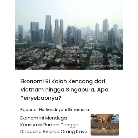
E
R
F
B
O
U
K
S
U
I
S
N
E
S
S
I
N
S
I
G
H
Ekonomi RI Kalah Kencang dari
T
Vietnam hingga Singapura, Apa
S
B
T
E
Penyebabnya?
O
L
C
A
Reporter Nurtiandriyani Simamora
K
N
S
J
Ekonom Ini Menduga
E
A
Konsumsi Rumah Tangga
T
O
U
N
Ditopang Belanja Orang Kaya
P