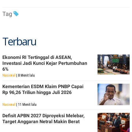
C
L
A
E
D
A
Tag
E
S
M
E
Y
.
I
D
Terbaru
L
K
A
I
N
N
G
E
Ekonomi RI Tertinggal di ASEAN,
G
R
Investasi Jadi Kunci Kejar Pertumbuhan
A
J
6%
N
A
A
E
Nasional
| 8 Menit lalu
N
M
C
I
Kementerian ESDM Klaim PNBP Capai
E
T
Rp 96,26 Triliun hingga Juli 2026
T
E
A
N
K
Nasional
| 11 Menit lalu
E
A
Defisit APBN 2027 Diproyeksi Melebar,
P
D
A
V
Target Anggaran Netral Makin Berat
P
E
E
R