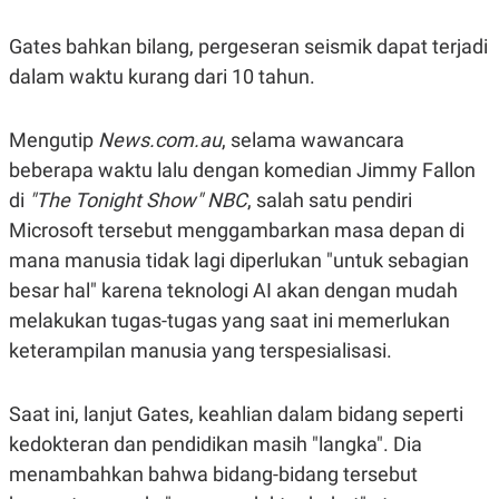
R
G
S
I
Gates bahkan bilang, pergeseran seismik dapat terjadi
O
O
N
N
dalam waktu kurang dari 10 tahun.
A
A
L
L
F
Mengutip
News.com.au
, selama wawancara
I
N
beberapa waktu lalu dengan komedian Jimmy Fallon
A
N
di
"The Tonight Show" NBC
, salah satu pendiri
C
Microsoft tersebut menggambarkan masa depan di
E
Y
C
mana manusia tidak lagi diperlukan "untuk sebagian
A
A
besar hal" karena teknologi AI akan dengan mudah
N
R
G
I
melakukan tugas-tugas yang saat ini memerlukan
T
T
E
A
keterampilan manusia yang terspesialisasi.
R
H
.
U
.
Saat ini, lanjut Gates, keahlian dalam bidang seperti
.
kedokteran dan pendidikan masih "langka". Dia
K
L
E
I
menambahkan bahwa bidang-bidang tersebut
S
F