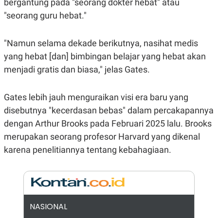
E
E
bergantung pada "seorang dokter hebat" atau
H
S
"seorang guru hebat."
A
T
T
Y
A
L
N
E
"Namun selama dekade berikutnya, nasihat medis
E
A
yang hebat [dan] bimbingan belajar yang hebat akan
N
N
G
A
menjadi gratis dan biasa," jelas Gates.
L
L
I
I
S
S
Gates lebih jauh menguraikan visi era baru yang
H
I
S
disebutnya "kecerdasan bebas" dalam percakapannya
E
K
dengan Arthur Brooks pada Februari 2025 lalu. Brooks
X
O
E
L
merupakan seorang profesor Harvard yang dikenal
C
O
karena penelitiannya tentang kebahagiaan.
U
M
T
I
V
E
C
O
R
NASIONAL
N