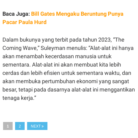
S
A
A
G
T
E
Baca Juga:
Bill Gates Mengaku Beruntung Punya
D
S
Pacar Paula Hurd
A
T
A
Dalam bukunya yang terbit pada tahun 2023, “The
K
L
O
I
Coming Wave,” Suleyman menulis: “Alat-alat ini hanya
N
P
T
S
akan menambah kecerdasan manusia untuk
A
U
sementara. Alat-alat ini akan membuat kita lebih
N
S
T
cerdas dan lebih efisien untuk sementara waktu, dan
V
akan membuka pertumbuhan ekonomi yang sangat
besar, tetapi pada dasarnya alat-alat ini menggantikan
JARINGAN
tenaga kerja.”
K
P
O
R
N
E
T
S
A
S
1
2
NEXT
N
R
A
E