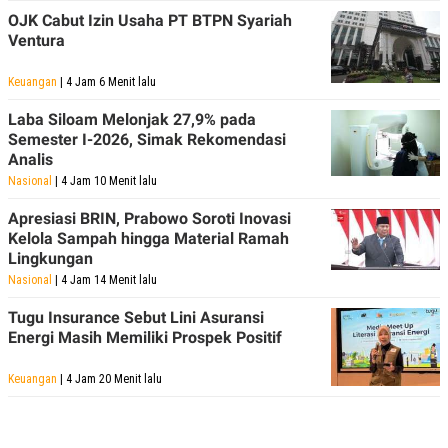
C
L
OJK Cabut Izin Usaha PT BTPN Syariah
A
E
D
A
Ventura
E
S
M
E
Keuangan
| 4 Jam 6 Menit lalu
Y
.
I
D
Laba Siloam Melonjak 27,9% pada
Semester I-2026, Simak Rekomendasi
L
K
Analis
A
I
N
N
Nasional
| 4 Jam 10 Menit lalu
G
E
G
R
Apresiasi BRIN, Prabowo Soroti Inovasi
A
J
Kelola Sampah hingga Material Ramah
N
A
A
E
Lingkungan
N
M
Nasional
| 4 Jam 14 Menit lalu
C
I
E
T
Tugu Insurance Sebut Lini Asuransi
T
E
A
N
Energi Masih Memiliki Prospek Positif
K
E
A
Keuangan
| 4 Jam 20 Menit lalu
P
D
A
V
P
E
E
R