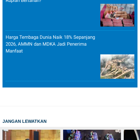
Rupiah Bertahan?
POLICY
Harga Tembaga Dunia Naik 18% Sepanjang
2026, AMMN dan MDKA Jadi Penerima
Manfaat
JANGAN LEWATKAN