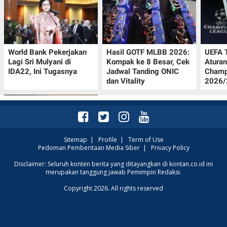
World Bank Pekerjakan
Hasil GOTF MLBB 2026:
UEFA 
Lagi Sri Mulyani di
Kompak ke 8 Besar, Cek
Aturan
IDA22, Ini Tugasnya
Jadwal Tanding ONIC
Champ
dan Vitality
2026/2
Sitemap
|
Profile
|
Term of Use
Pedoman Pemberitaan Media Siber
|
Privacy Policy
Jadwal Persija vs Arema
Disclaimer: Seluruh konten berita yang ditayangkan di kontan.co.id ini
merupakan tanggung jawab Pemimpin Redaksi.
FC Perebutan Juara 3
Piala Presiden 2026,
Copyright 2026. All rights reserved
Kick-off Sore Ini