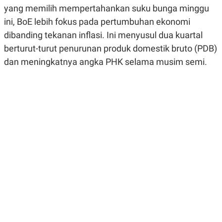
R
G
yang memilih mempertahankan suku bunga minggu
S
I
ini, BoE lebih fokus pada pertumbuhan ekonomi
O
O
N
N
dibanding tekanan inflasi. Ini menyusul dua kuartal
A
A
L
L
berturut-turut penurunan produk domestik bruto (PDB)
F
dan meningkatnya angka PHK selama musim semi.
I
N
A
N
C
E
Y
C
A
A
N
R
G
I
T
T
E
A
R
H
.
U
.
.
K
L
E
I
S
F