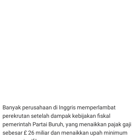
E
E
H
S
A
T
T
Y
A
L
N
E
E
A
N
N
G
A
L
L
I
I
S
S
H
I
S
E
K
X
O
E
L
C
O
U
M
T
I
Banyak perusahaan di Inggris memperlambat
V
perekrutan setelah dampak kebijakan fiskal
E
C
pemerintah Partai Buruh, yang menaikkan pajak gaji
O
R
sebesar £ 26 miliar dan menaikkan upah minimum
N