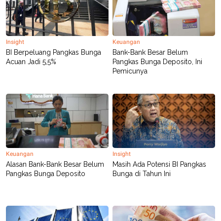
N
S
E
E
W
R
S
E
S
M
Insight
Keuangan
E
O
BI Berpeluang Pangkas Bunga
Bank-Bank Besar Belum
T
N
Acuan Jadi 5,5%
Pangkas Bunga Deposito, Ini
U
I
Pemicunya
P
A
A
K
D
I
V
L
A
S
K
O
R
P
Keuangan
Insight
O
R
Alasan Bank-Bank Besar Belum
Masih Ada Potensi BI Pangkas
A
Pangkas Bunga Deposito
Bunga di Tahun Ini
S
I
K
N
I
A
L
T