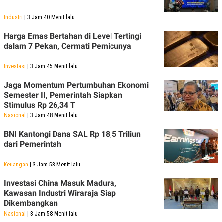
S
A
A
G
Industri
| 3 Jam 40 Menit lalu
T
E
D
S
A
Harga Emas Bertahan di Level Tertingi
T
dalam 7 Pekan, Cermati Pemicunya
A
K
L
Investasi
| 3 Jam 45 Menit lalu
O
I
N
P
Jaga Momentum Pertumbuhan Ekonomi
T
S
Semester II, Pemerintah Siapkan
A
U
N
S
Stimulus Rp 26,34 T
T
Nasional
| 3 Jam 48 Menit lalu
V
BNI Kantongi Dana SAL Rp 18,5 Triliun
dari Pemerintah
JARINGAN
Keuangan
| 3 Jam 53 Menit lalu
K
P
O
R
Investasi China Masuk Madura,
N
E
Kawasan Industri Wiraraja Siap
T
S
A
S
Dikembangkan
N
R
Nasional
| 3 Jam 58 Menit lalu
A
E