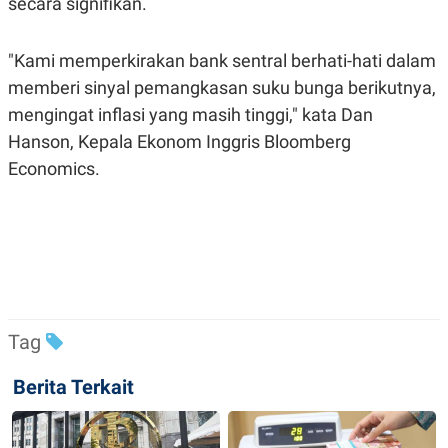
secara signifikan.
E
R
F
B
"Kami memperkirakan bank sentral berhati-hati dalam
O
U
K
S
memberi sinyal pemangkasan suku bunga berikutnya,
U
I
S
N
mengingat inflasi yang masih tinggi," kata Dan
E
Hanson, Kepala Ekonom Inggris Bloomberg
S
S
Economics.
I
N
S
I
G
H
T
S
B
T
E
O
L
Tag
C
A
K
N
S
J
Berita Terkait
E
A
T
O
U
N
P