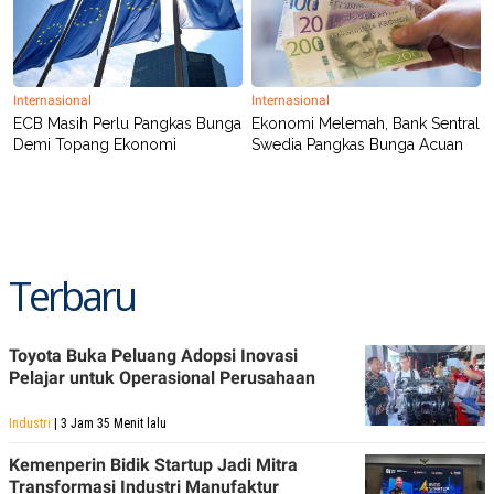
A
I
S
V
K
E
E
M
E
Internasional
Internasional
N
ECB Masih Perlu Pangkas Bunga
Ekonomi Melemah, Bank Sentral
T
Demi Topang Ekonomi
Swedia Pangkas Bunga Acuan
E
R
I
A
N
L
E
Terbaru
S
T
A
R
I
Toyota Buka Peluang Adopsi Inovasi
Pelajar untuk Operasional Perusahaan
KANAL
Industri
| 3 Jam 35 Menit lalu
Kemenperin Bidik Startup Jadi Mitra
P
I
U
M
Transformasi Industri Manufaktur