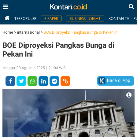
TERPOPULER
E-PAPER
BUSINESS INSIGHT
KONTAN TV
P
Home
>
internasional
>
BOE Diproyeksi Pangkas Bunga di Pekan Ini
BOE Diproyeksi Pangkas Bunga di
MY
KONTAN
Pekan Ini
Daftar
Minggu, 03 Agustus 2025 | 21:04 WIB
Masuk
Baca di App
BERITA
I
N
N
A
V
S
E
I
S
O
T
N