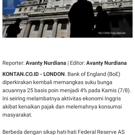
A
A
S
L
I
K
I
E
N
U
D
A
U
N
S
G
T
A
R
N
I
Reporter:
Avanty Nurdiana
| Editor:
Avanty Nurdiana
P
I
E
N
L
T
KONTAN.CO.ID - LONDON
. Bank of England (BoE)
U
E
diperkirakan kembali memangkas suku bunga
A
R
N
N
acuannya 25 basis poin menjadi 4% pada Kamis (7/8).
G
A
U
S
Ini seiring melambatnya aktivitas ekonomi Inggris
S
I
akibat kenaikan pajak dan melemahnya konsumsi
A
O
H
N
masyarakat.
A
A
L
P
R
Berbeda dengan sikap hati-hati Federal Reserve AS
E
E