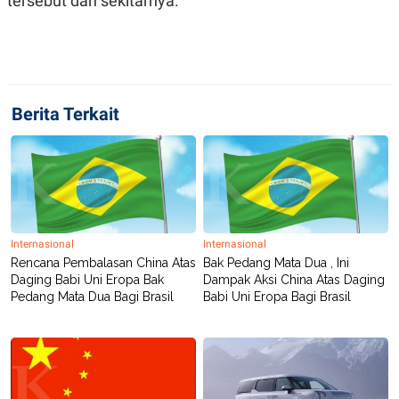
tersebut dan sekitarnya."
C
L
A
E
D
A
E
S
M
E
Y
.
I
D
Berita Terkait
L
K
A
I
N
N
G
E
G
R
A
J
N
A
A
E
N
M
Internasional
Internasional
C
I
Rencana Pembalasan China Atas
Bak Pedang Mata Dua , Ini
E
T
Daging Babi Uni Eropa Bak
Dampak Aksi China Atas Daging
T
E
Pedang Mata Dua Bagi Brasil
Babi Uni Eropa Bagi Brasil
A
N
K
E
A
P
D
A
V
P
E
E
R