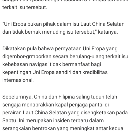
E
E
H
S
terkait isu tersebut.
A
T
T
Y
A
L
"Uni Eropa bukan pihak dalam isu Laut China Selatan
N
E
dan tidak berhak menuding isu tersebut," katanya.
E
A
N
N
G
A
L
L
Dikatakan pula bahwa pernyataan Uni Eropa yang
I
I
S
S
digembor-grmborkan secara berulang-ulang terkait isu
H
I
kebebasan navigasi tidak bermanfaat bagi
S
kepentingan Uni Eropa sendiri dan kredibilitas
E
K
X
O
internasional.
E
L
C
O
U
M
T
Sebelumnya, China dan Filipina saling tuduh telah
I
sengaja menabrakkan kapal penjaga pantai di
V
E
perairan Laut China Selatan yang disengketakan pada
C
O
Sabtu. Ini merupakan insiden terbaru dalam
R
serangkaian bentrokan yang meningkat antar kedua
N