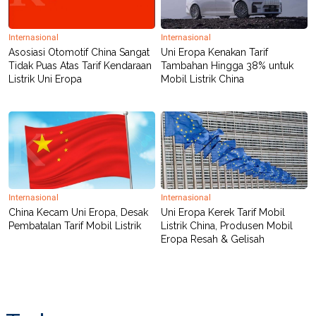
R
T
I
S
Internasional
Internasional
I
N
Asosiasi Otomotif China Sangat
Uni Eropa Kenakan Tarif
G
Tidak Puas Atas Tarif Kendaraan
Tambahan Hingga 38% untuk
Listrik Uni Eropa
Mobil Listrik China
K
G
M
E
D
I
A
.
I
D
Internasional
Internasional
China Kecam Uni Eropa, Desak
Uni Eropa Kerek Tarif Mobil
Pembatalan Tarif Mobil Listrik
Listrik China, Produsen Mobil
SITEMAP
PROFILE
TERM
Eropa Resah & Gelisah
OF
USE
PEDOMAN
PEMBERITAAN
SIBER
PRIVACY