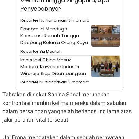
Vietnam hingga Singapura, Apa
N
S
Penyebabnya?
E
E
W
R
Reporter Nurtiandriyani Simamora
S
E
S
M
Ekonom Ini Menduga
E
O
Konsumsi Rumah Tangga
T
N
U
I
Ditopang Belanja Orang Kaya
P
A
Reporter Siti Masitoh
A
K
D
I
Investasi China Masuk
V
L
Madura, Kawasan Industri
A
Wiraraja Siap Dikembangkan
S
K
Reporter Nurtiandriyani Simamora
O
R
P
Tabrakan di dekat Sabina Shoal merupakan
O
konfrontasi maritim kelima mereka dalam sebulan
R
A
dalam persaingan yang telah berlangsung lama atas
S
I
jalur perairan vital tersebut.
K
N
I
A
L
T
Uni Eropa mengatakan dalam sebuah pernyataan