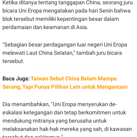
Ketika ditanya tentang tanggapan China, seorang juru
S
A
A
G
bicara Uni Eropa mengatakan pada hari Senin bahwa
T
E
D
S
blok tersebut memiliki kepentingan besar dalam
A
T
perdamaian dan keamanan di Asia.
A
K
L
"Sebagian besar perdagangan luar negeri Uni Eropa
O
I
N
P
melewati Laut China Selatan," tambah juru bicara
T
S
A
U
tersebut.
N
S
T
V
Baca Juga:
Taiwan Sebut China Belum Mampu
Serang, Tapi Punya Pilihan Lain untuk Mengancam
JARINGAN
Dia menambahkan, "Uni Eropa menyerukan de-
K
P
O
R
eskalasi ketegangan dan tetap berkomitmen untuk
N
E
T
S
mendukung mitranya yang berusaha untuk
A
S
melaksanakan hak-hak mereka yang sah, di kawasan
N
R
A
E