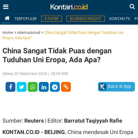
TERPOPULER
E-PAPER
BUSINESS INSIGHT
KONTAN TV
P
Home
>
internasional
>
China Sangat Tidak Puas dengan Tuduhan Uni
Eropa, Ada Apa?
MY
China Sangat Tidak Puas dengan
KONTAN
Tuduhan Uni Eropa, Ada Apa?
Daftar
Selasa, 03 September 2024 | 08:04 WIB
Masuk
Baca di App
BERITA
I
N
N
A
Sumber:
Reuters
| Editor:
Barratut Taqiyyah Rafie
V
S
E
I
KONTAN.CO.ID -
BEIJING.
China mendesak Uni Eropa
S
O
T
N