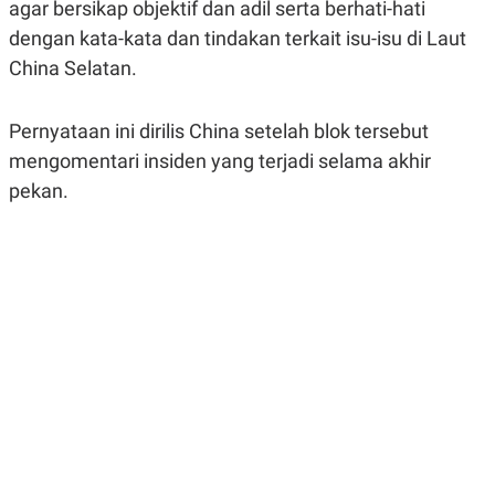
agar bersikap objektif dan adil serta berhati-hati
A
A
S
L
dengan kata-kata dan tindakan terkait isu-isu di Laut
I
China Selatan.
K
I
E
N
U
D
Pernyataan ini dirilis China setelah blok tersebut
A
U
N
S
mengomentari insiden yang terjadi selama akhir
G
T
A
R
pekan.
N
I
P
I
E
N
L
T
U
E
A
R
N
N
G
A
U
S
S
I
A
O
H
N
A
A
L
P
R
E
E