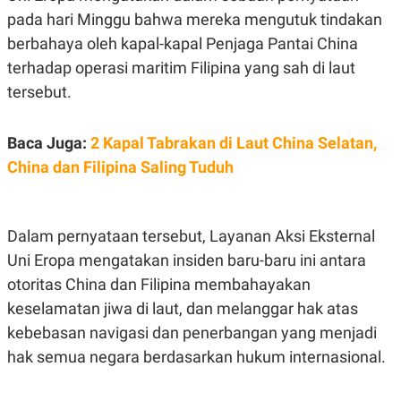
A
I
pada hari Minggu bahwa mereka mengutuk tindakan
S
V
K
E
berbahaya oleh kapal-kapal Penjaga Pantai China
E
M
terhadap operasi maritim Filipina yang sah di laut
E
tersebut.
N
T
E
R
Baca Juga:
2 Kapal Tabrakan di Laut China Selatan,
I
A
China dan Filipina Saling Tuduh
N
L
E
S
Dalam pernyataan tersebut, Layanan Aksi Eksternal
T
Uni Eropa mengatakan insiden baru-baru ini antara
A
R
otoritas China dan Filipina membahayakan
I
keselamatan jiwa di laut, dan melanggar hak atas
kebebasan navigasi dan penerbangan yang menjadi
KANAL
hak semua negara berdasarkan hukum internasional.
P
I
U
M