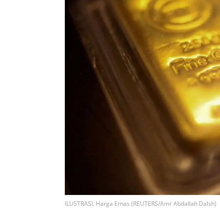
ILUSTRASI. Harga Emas (REUTERS/Amr Abdallah Dalsh)