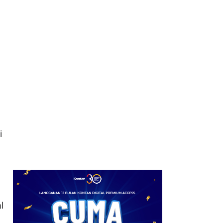
Negara yang Paling
Gemar Gunakan AI,
Indonesia Posisi 77
8
Inflasi Produsen China
Turun pada Juli 2026,
Seiring Penurunan Harga
Energi Global
n
i
l