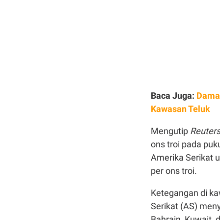
Baca Juga:
Damai
Kawasan Teluk
Mengutip
Reuter
ons troi pada puk
Amerika Serikat 
per ons troi.
Ketegangan di ka
Serikat (AS) men
Bahrain, Kuwait, 