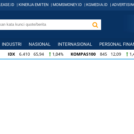
EASE.ID
|
KINERJA EMITEN
|
MOMSMONEY.ID
|
KGMEDIA.ID
|
ADVERTISIN
INDUSTRI
NASIONAL
INTERNASIONAL
PERSONAL FINA
IDX
6.410 65,94
KOMPAS100
845 12,09
1,04%
1,
KOMPAS100
845 12,09
LQ45
640 9,44
1,45%
1,5
LQ45
640 9,44
ISSI
222 2,82
IDX3
1,50%
1,29%