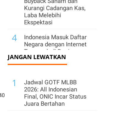
Buyback Saham dan
Kurangi Cadangan Kas,
Laba Melebihi
Ekspektasi
4
Indonesia Masuk Daftar
Negara dengan Internet
Termurah di Dunia
JANGAN LEWATKAN
5
Apple Kuasai 65% Pasar
Smartphone Premium
1
Dunia, Samsung Jauh di
Jadwal GOTF MLBB
Belakang
2026: All Indonesian
40
Final, ONIC Incar Status
6
Kebakaran di Kilang
Juara Bertahan
Aramco di Kilang Jazan
Berhasil Dipadamkan
7
Microsoft Ungkap