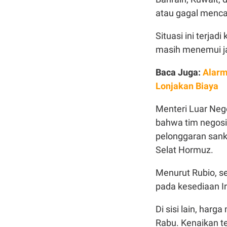
atau gagal menca
Situasi ini terja
masih menemui ja
Baca Juga:
Alarm
Lonjakan Biaya
Menteri Luar Neg
bahwa tim negosi
pelonggaran sank
Selat Hormuz.
Menurut Rubio, s
pada kesediaan I
Di sisi lain, har
Rabu. Kenaikan t