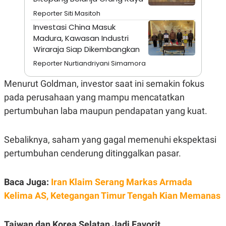
A
I
S
V
Reporter Siti Masitoh
K
E
Investasi China Masuk
E
M
Madura, Kawasan Industri
E
Wiraraja Siap Dikembangkan
N
T
Reporter Nurtiandriyani Simamora
E
R
Menurut Goldman, investor saat ini semakin fokus
I
A
pada perusahaan yang mampu mencatatkan
N
pertumbuhan laba maupun pendapatan yang kuat.
L
E
S
T
Sebaliknya, saham yang gagal memenuhi ekspektasi
A
pertumbuhan cenderung ditinggalkan pasar.
R
I
Baca Juga:
Iran Klaim Serang Markas Armada
KANAL
Kelima AS, Ketegangan Timur Tengah Kian Memanas
P
I
U
M
Taiwan dan Korea Selatan Jadi Favorit