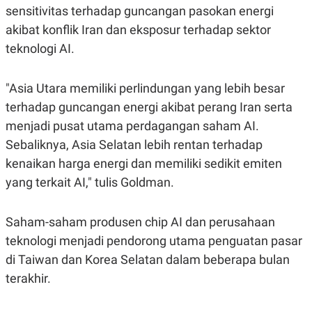
R
T
sensitivitas terhadap guncangan pasokan energi
I
akibat konflik Iran dan eksposur terhadap sektor
S
I
teknologi AI.
N
G
K
"Asia Utara memiliki perlindungan yang lebih besar
G
M
terhadap guncangan energi akibat perang Iran serta
E
menjadi pusat utama perdagangan saham AI.
D
I
Sebaliknya, Asia Selatan lebih rentan terhadap
A
.
kenaikan harga energi dan memiliki sedikit emiten
I
D
yang terkait AI," tulis Goldman.
Saham-saham produsen chip AI dan perusahaan
SITEMAP
PROFILE
TERM
teknologi menjadi pendorong utama penguatan pasar
OF
USE
di Taiwan dan Korea Selatan dalam beberapa bulan
PEDOMAN
terakhir.
PEMBERITAAN
SIBER
PRIVACY