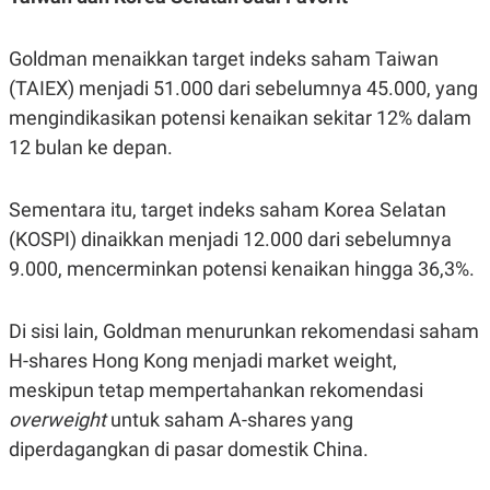
S
A
A
G
T
E
Goldman menaikkan target indeks saham Taiwan
D
S
A
(TAIEX) menjadi 51.000 dari sebelumnya 45.000, yang
T
A
mengindikasikan potensi kenaikan sekitar 12% dalam
K
L
12 bulan ke depan.
O
I
N
P
T
S
Sementara itu, target indeks saham Korea Selatan
A
U
N
S
(KOSPI) dinaikkan menjadi 12.000 dari sebelumnya
T
V
9.000, mencerminkan potensi kenaikan hingga 36,3%.
JARINGAN
Di sisi lain, Goldman menurunkan rekomendasi saham
H-shares Hong Kong menjadi market weight,
K
P
meskipun tetap mempertahankan rekomendasi
O
R
N
E
overweight
untuk saham A-shares yang
T
S
A
S
diperdagangkan di pasar domestik China.
N
R
A
E