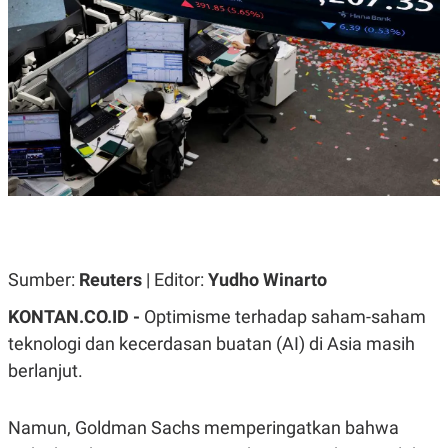
A
A
S
L
I
K
I
E
N
U
D
A
U
N
S
G
T
A
R
N
I
P
I
E
N
L
T
U
E
A
R
Sumber:
Reuters
| Editor:
Yudho Winarto
N
N
G
A
KONTAN.CO.ID -
Optimisme terhadap saham-saham
U
S
S
I
teknologi dan kecerdasan buatan (AI) di Asia masih
A
O
berlanjut.
H
N
A
A
L
Namun, Goldman Sachs memperingatkan bahwa
P
R
E
E