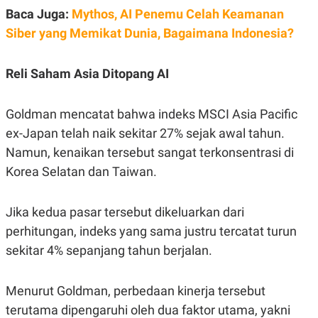
C
L
Baca Juga:
Mythos, AI Penemu Celah Keamanan
A
E
D
A
Siber yang Memikat Dunia, Bagaimana Indonesia?
E
S
M
E
Y
.
I
Reli Saham Asia Ditopang AI
D
L
K
Goldman mencatat bahwa indeks MSCI Asia Pacific
A
I
N
N
ex-Japan telah naik sekitar 27% sejak awal tahun.
G
E
G
R
Namun, kenaikan tersebut sangat terkonsentrasi di
A
J
N
A
Korea Selatan dan Taiwan.
A
E
N
M
C
I
Jika kedua pasar tersebut dikeluarkan dari
E
T
T
E
perhitungan, indeks yang sama justru tercatat turun
A
N
sekitar 4% sepanjang tahun berjalan.
K
E
A
P
D
Menurut Goldman, perbedaan kinerja tersebut
A
V
P
E
terutama dipengaruhi oleh dua faktor utama, yakni
E
R