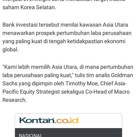
E
R
saham Korea Selatan.
F
B
O
U
K
S
Bank investasi tersebut menilai kawasan Asia Utara
U
I
menawarkan prospek pertumbuhan laba perusahaan
S
N
E
yang paling kuat di tengah ketidakpastian ekonomi
S
S
global.
I
N
S
"Kami lebih memilih Asia Utara, di mana pertumbuhan
I
G
laba perusahaan paling kuat," tulis tim analis Goldman
H
T
Sachs yang dipimpin oleh Timothy Moe, Chief Asia-
S
B
Pacific Equity Strategist sekaligus Co-Head of Macro
T
E
Research.
O
L
C
A
K
N
S
J
E
A
T
O
U
N
P
NASIONAL