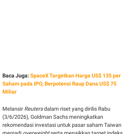
E
E
H
S
A
T
T
Y
A
L
N
E
E
A
N
N
G
A
L
L
I
I
S
S
H
I
S
E
K
Baca Juga:
SpaceX Targetkan Harga US$ 135 per
X
O
E
L
Saham pada IPO, Berpotensi Raup Dana US$ 75
C
O
Miliar
U
M
T
I
V
Melansir
Reuters
dalam riset yang dirilis Rabu
E
C
(3/6/2026), Goldman Sachs meningkatkan
O
rekomendasi investasi untuk pasar saham Taiwan
R
N
menjadi
overweight
serta menaikkan target indeks