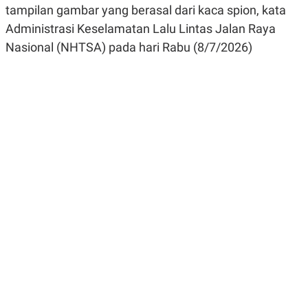
R
G
tampilan gambar yang berasal dari kaca spion, kata
S
I
Administrasi Keselamatan Lalu Lintas Jalan Raya
O
O
N
N
Nasional (NHTSA) pada hari Rabu (8/7/2026)
A
A
L
L
F
I
N
A
N
C
E
Y
C
A
A
N
R
G
I
T
T
E
A
R
H
.
U
.
.
K
L
E
I
S
F