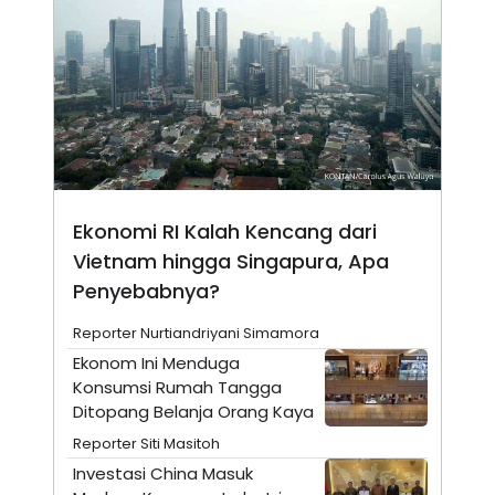
N
S
E
E
W
R
S
E
S
M
E
O
T
N
U
I
P
A
A
K
D
I
V
L
Ekonomi RI Kalah Kencang dari
A
Vietnam hingga Singapura, Apa
S
K
Penyebabnya?
O
R
P
Reporter Nurtiandriyani Simamora
O
Ekonom Ini Menduga
R
A
Konsumsi Rumah Tangga
S
Ditopang Belanja Orang Kaya
I
Reporter Siti Masitoh
K
N
I
A
Investasi China Masuk
L
T