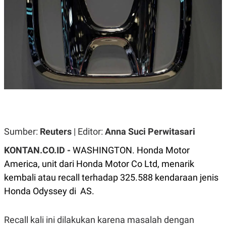
A
A
S
L
I
K
I
E
N
U
D
A
U
N
S
G
T
A
R
N
I
P
I
E
N
L
T
U
E
Sumber:
Reuters
| Editor:
Anna Suci Perwitasari
A
R
N
N
KONTAN.CO.ID -
WASHINGTON. Honda Motor
G
A
U
S
America, unit dari Honda Motor Co Ltd, menarik
S
I
kembali atau recall terhadap 325.588 kendaraan jenis
A
O
H
N
Honda Odyssey di
AS.
A
A
L
P
R
Recall kali ini dilakukan karena masalah dengan
E
E