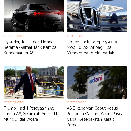
S
A
A
G
T
E
D
S
A
T
A
Internasional
Internasional
K
L
Hyundai, Tesla, dan Honda
Honda Tarik Hampir 99.000
O
I
N
P
Beramai-Ramai Tarik Kembali
Mobil di AS, Airbag Bisa
T
S
Kendaraan di AS
Mengembang Mendadak
A
U
N
S
T
V
JARINGAN
K
P
Internasional
Internasional
O
R
Trump Hadiri Perayaan 250
AS Dikabarkan Cabut Kasus
N
E
T
S
Tahun AS, Sejumlah Artis Pilih
Penipuan Gautam Adani Pasca
A
S
Mundur dari Acara
Capai Kesepakatan Kasus
N
R
Perdata
A
E