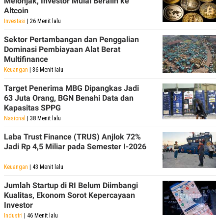
Melonjak, Investor Mulai Beralih ke
R
T
Altcoin
I
S
Investasi
| 26 Menit lalu
I
N
Sektor Pertambangan dan Penggalian
G
Dominasi Pembiayaan Alat Berat
K
Multifinance
G
Keuangan
| 36 Menit lalu
M
E
Target Penerima MBG Dipangkas Jadi
D
I
63 Juta Orang, BGN Benahi Data dan
A
Kapasitas SPPG
.
Nasional
| 38 Menit lalu
I
D
Laba Trust Finance (TRUS) Anjlok 72%
Jadi Rp 4,5 Miliar pada Semester I-2026
SITEMAP
PROFILE
TERM
Keuangan
| 43 Menit lalu
OF
USE
Jumlah Startup di RI Belum Diimbangi
PEDOMAN
Kualitas, Ekonom Sorot Kepercayaan
PEMBERITAAN
Investor
SIBER
Industri
| 46 Menit lalu
PRIVACY