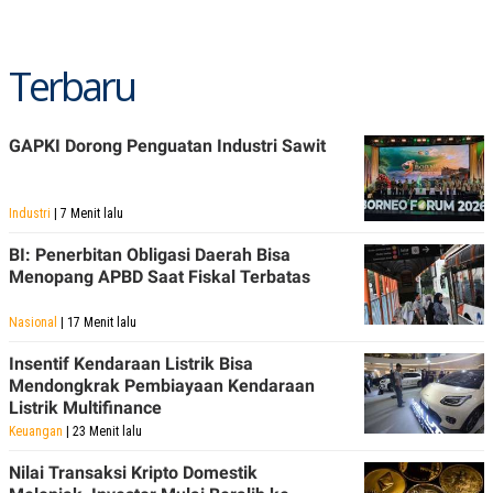
C
L
A
E
D
A
E
S
Terbaru
M
E
Y
.
I
D
GAPKI Dorong Penguatan Industri Sawit
L
K
A
I
N
N
G
E
Industri
| 7 Menit lalu
G
R
A
J
BI: Penerbitan Obligasi Daerah Bisa
N
A
Menopang APBD Saat Fiskal Terbatas
A
E
N
M
C
I
Nasional
| 17 Menit lalu
E
T
T
E
Insentif Kendaraan Listrik Bisa
A
N
Mendongkrak Pembiayaan Kendaraan
K
Listrik Multifinance
E
A
P
D
Keuangan
| 23 Menit lalu
A
V
P
E
Nilai Transaksi Kripto Domestik
E
R