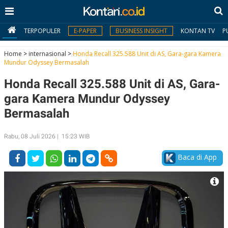
TERPOPULER
E-PAPER
BUSINESS INSIGHT
KONTAN TV
P
Home
>
internasional
>
Honda Recall 325.588 Unit di AS, Gara-gara Kamera
Mundur Odyssey Bermasalah
MY
Honda Recall 325.588 Unit di AS, Gara-
KONTAN
gara Kamera Mundur Odyssey
Daftar
Bermasalah
Masuk
Rabu, 08 Juli 2026 | 15:23 WIB
Baca di App
BERITA
I
N
N
A
V
S
E
I
S
O
T
N