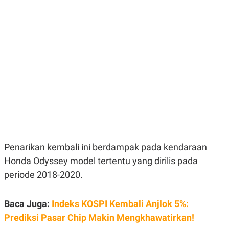
E
E
H
S
A
T
T
Y
A
L
N
E
E
A
N
N
G
A
L
L
I
I
S
S
H
I
S
E
K
X
O
E
L
Penarikan kembali ini berdampak pada kendaraan
C
O
U
M
Honda Odyssey model tertentu yang dirilis pada
T
periode 2018-2020.
I
V
E
C
Baca Juga:
Indeks KOSPI Kembali Anjlok 5%:
O
R
Prediksi Pasar Chip Makin Mengkhawatirkan!
N