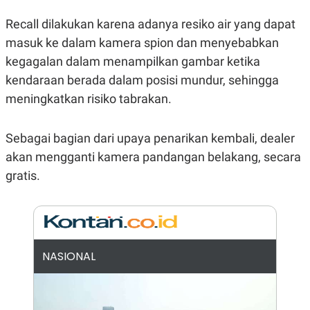
E
R
Recall dilakukan karena adanya resiko air yang dapat
F
B
masuk ke dalam kamera spion dan menyebabkan
O
U
K
S
kegagalan dalam menampilkan gambar ketika
U
I
S
N
kendaraan berada dalam posisi mundur, sehingga
E
meningkatkan risiko tabrakan.
S
S
I
N
Sebagai bagian dari upaya penarikan kembali, dealer
S
I
akan mengganti kamera pandangan belakang, secara
G
gratis.
H
T
S
B
T
E
O
L
C
A
K
N
NASIONAL
S
J
E
A
T
O
U
N
P