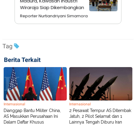
Madura, Kawasan Industri
A
I
Wiraraja Siap Dikembangkan
S
V
K
E
Reporter Nurtiandriyani Simamora
E
M
E
N
T
E
Tag
R
I
A
Berita Terkait
N
L
E
S
T
A
R
I
Internasional
Internasional
Dianggap Bantu Militer China,
2 Pesawat Tempur AS Ditembak
KANAL
AS Masukkan Perusahaan Ini
Jatuh, 2 Pilot Selamat dan 1
Dalam Daftar Khusus
Lainnya Tengah Diburu Iran
P
I
U
M