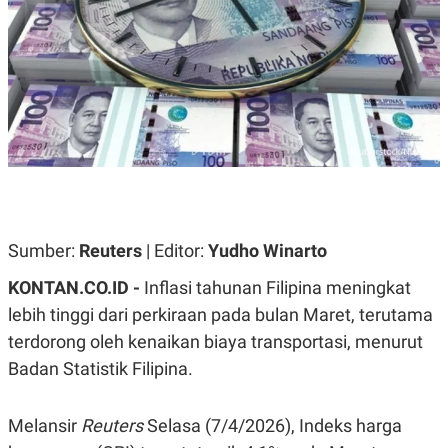
A
A
S
L
I
K
I
E
N
U
D
A
U
N
S
G
T
A
R
N
I
P
I
E
N
L
T
Sumber:
Reuters
| Editor:
Yudho Winarto
U
E
A
R
KONTAN.CO.ID -
Inflasi tahunan Filipina meningkat
N
N
G
A
lebih tinggi dari perkiraan pada bulan Maret, terutama
U
S
S
I
terdorong oleh kenaikan biaya transportasi, menurut
A
O
Badan Statistik Filipina.
H
N
A
A
L
Melansir
Reuters
Selasa (7/4/2026), Indeks harga
P
R
E
E