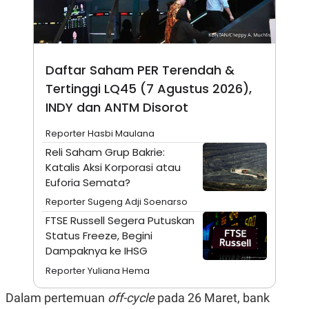
A
I
S
V
K
E
E
M
E
Daftar Saham PER Terendah &
N
T
Tertinggi LQ45 (7 Agustus 2026),
E
R
INDY dan ANTM Disorot
I
A
Reporter Hasbi Maulana
N
Reli Saham Grup Bakrie:
L
Katalis Aksi Korporasi atau
E
S
Euforia Semata?
T
A
Reporter Sugeng Adji Soenarso
R
FTSE Russell Segera Putuskan
I
Status Freeze, Begini
Dampaknya ke IHSG
KANAL
Reporter Yuliana Hema
P
I
Dalam pertemuan
off-cycle
pada 26 Maret, bank
U
M