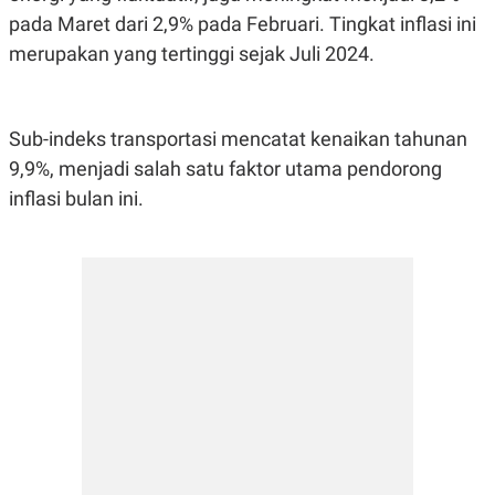
E
pada Maret dari 2,9% pada Februari. Tingkat inflasi ini
R
merupakan yang tertinggi sejak Juli 2024.
F
B
O
U
K
S
U
I
S
N
Sub-indeks transportasi mencatat kenaikan tahunan
E
S
9,9%, menjadi salah satu faktor utama pendorong
S
I
inflasi bulan ini.
N
S
I
G
H
T
S
B
T
E
O
L
C
A
K
N
S
J
E
A
T
O
U
N
P