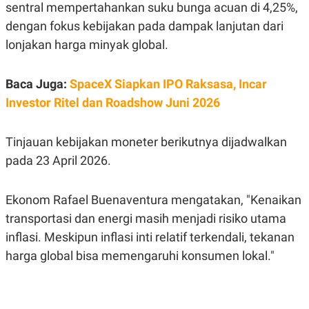
S
A
sentral mempertahankan suku bunga acuan di 4,25%,
A
G
dengan fokus kebijakan pada dampak lanjutan dari
T
E
D
S
lonjakan harga minyak global.
A
T
A
Baca Juga:
SpaceX Siapkan IPO Raksasa, Incar
K
L
O
I
Investor Ritel dan Roadshow Juni 2026
N
P
T
S
A
U
Tinjauan kebijakan moneter berikutnya dijadwalkan
N
S
T
pada 23 April 2026.
V
Ekonom Rafael Buenaventura mengatakan, "Kenaikan
JARINGAN
transportasi dan energi masih menjadi risiko utama
K
P
inflasi. Meskipun inflasi inti relatif terkendali, tekanan
O
R
harga global bisa memengaruhi konsumen lokal."
N
E
T
S
A
S
N
R
A
E