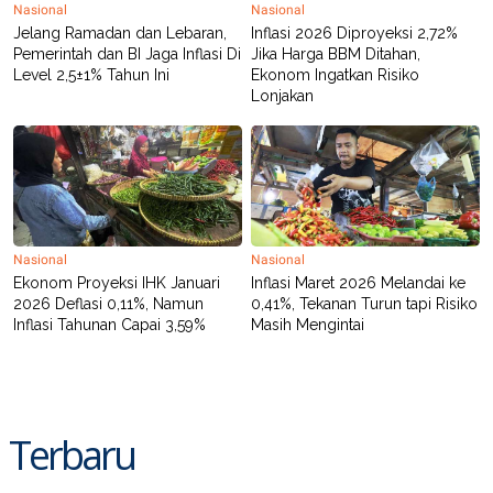
R
T
Nasional
Nasional
I
Jelang Ramadan dan Lebaran,
Inflasi 2026 Diproyeksi 2,72%
S
Pemerintah dan BI Jaga Inflasi Di
Jika Harga BBM Ditahan,
I
Level 2,5±1% Tahun Ini
Ekonom Ingatkan Risiko
N
Lonjakan
G
K
G
M
E
D
I
A
.
Nasional
Nasional
I
Ekonom Proyeksi IHK Januari
Inflasi Maret 2026 Melandai ke
D
2026 Deflasi 0,11%, Namun
0,41%, Tekanan Turun tapi Risiko
Inflasi Tahunan Capai 3,59%
Masih Mengintai
SITEMAP
PROFILE
TERM
OF
USE
PEDOMAN
Terbaru
PEMBERITAAN
SIBER
PRIVACY