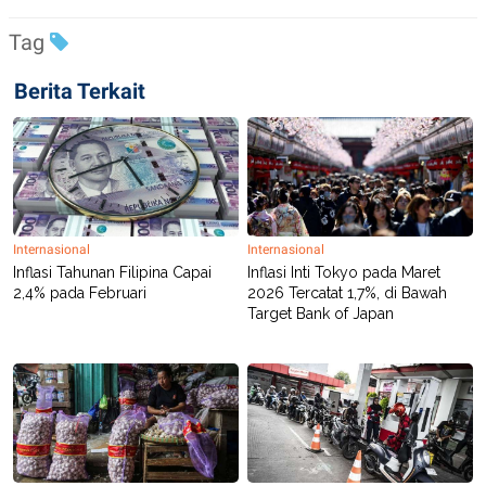
C
L
A
E
Tag
D
A
E
S
M
E
Berita Terkait
Y
.
I
D
L
K
A
I
N
N
G
E
G
R
A
J
Internasional
Internasional
N
A
Inflasi Tahunan Filipina Capai
Inflasi Inti Tokyo pada Maret
A
E
N
M
2,4% pada Februari
2026 Tercatat 1,7%, di Bawah
C
I
Target Bank of Japan
E
T
T
E
A
N
K
E
A
P
D
A
V
P
E
E
R