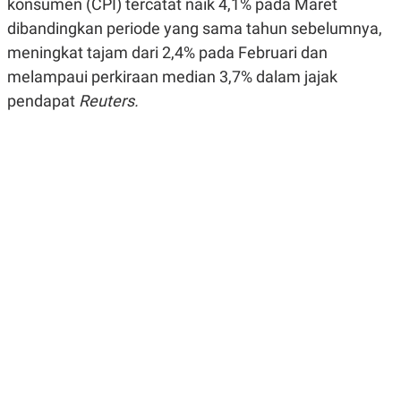
konsumen (CPI) tercatat naik 4,1% pada Maret
R
G
S
I
dibandingkan periode yang sama tahun sebelumnya,
O
O
meningkat tajam dari 2,4% pada Februari dan
N
N
A
A
melampaui perkiraan median 3,7% dalam jajak
L
L
F
pendapat
Reuters.
I
N
A
N
C
E
Y
C
A
A
N
R
G
I
T
T
E
A
R
H
.
U
.
.
K
L
E
I
S
F