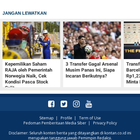
JANGAN LEWATKAN
Kepemilikan Saham
3 Transfer Gagal Arsenal
Transf
RAJA oleh Pemerintah
Musim Panas Ini, Siapa
Barcel
Norwegia Naik, Cek
Incaran Berikutnya?
Rp1,23
Kondisi Pasca Stock
Minta 
Split
Sitemap
|
Profile
|
Term of Use
Pedoman Pemberitaan Media Siber
|
Privacy Policy
Cek Kumpulan Link
Disclaimer: Seluruh konten berita yang ditayangkan di kontan.co.id ini
merupakan tanggung jawab Pemimpin Redaksi.
Twibbon Hari Pramuka