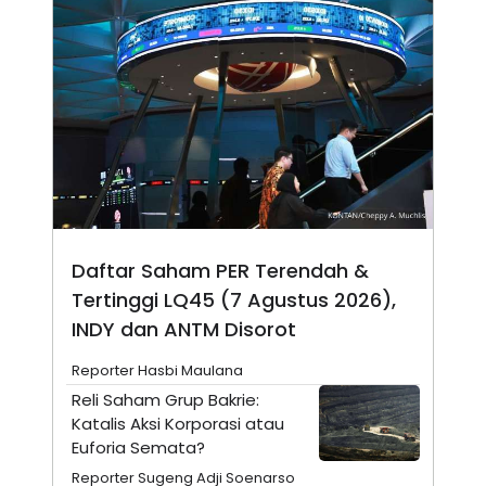
N
S
E
E
W
R
S
E
S
M
E
O
T
N
U
I
P
A
A
K
D
I
V
L
A
S
Daftar Saham PER Terendah &
K
O
Tertinggi LQ45 (7 Agustus 2026),
R
INDY dan ANTM Disorot
P
O
R
Reporter Hasbi Maulana
A
S
Reli Saham Grup Bakrie:
I
Katalis Aksi Korporasi atau
K
N
Euforia Semata?
I
A
L
T
Reporter Sugeng Adji Soenarso