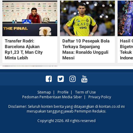
Transfer Rodri:
Daftar 10 Pesepak Bola
Hasil
Barcelona Ajukan
Terkaya Sepanjang
Bigetr
Rp1,23 T, Man City
Masa: Ronaldo Ungguli
Tekuk 
Minta Lebih
Messi
Indone
Sitemap
|
Profile
|
Term of Use
Pedoman Pemberitaan Media Siber
|
Privacy Policy
Kalender Lunar China
Disclaimer: Seluruh konten berita yang ditayangkan di kontan.co.id ini
merupakan tanggung jawab Pemimpin Redaksi.
10-16 Agustus 2026:
Catat Hari Baik dan
Copyright 2026. All rights reserved
Pantangannya