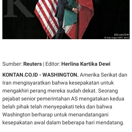
A
A
S
L
I
K
I
E
N
U
D
A
U
N
S
G
T
A
R
N
I
P
I
Sumber:
Reuters
| Editor:
Herlina Kartika Dewi
E
N
L
T
KONTAN.CO.ID -
WASHINGTON.
Amerika Serikat dan
U
E
A
R
Iran mengisyaratkan bahwa kesepakatan untuk
N
N
mengakhiri perang mereka sudah dekat. Seorang
G
A
U
S
pejabat senior pemerintahan AS mengatakan kedua
S
I
A
O
belah pihak telah menyepakati teks dan bahwa
H
N
Washington berharap untuk menandatangani
A
A
L
kesepakatan awal dalam beberapa hari mendatang.
P
R
E
E