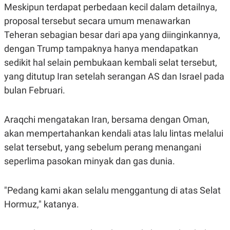
S
A
Meskipun terdapat perbedaan kecil dalam detailnya,
A
G
T
E
proposal tersebut secara umum menawarkan
D
S
Teheran sebagian besar dari apa yang diinginkannya,
A
T
dengan Trump tampaknya hanya mendapatkan
A
sedikit hal selain pembukaan kembali selat tersebut,
K
L
O
I
yang ditutup Iran setelah serangan AS dan Israel pada
N
P
bulan Februari.
T
S
A
U
N
S
T
Araqchi mengatakan Iran, bersama dengan Oman,
V
akan mempertahankan kendali atas lalu lintas melalui
selat tersebut, yang sebelum perang menangani
JARINGAN
seperlima pasokan minyak dan gas dunia.
K
P
O
R
"Pedang kami akan selalu menggantung di atas Selat
N
E
T
S
Hormuz," katanya.
A
S
N
R
A
E