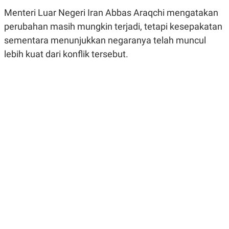
R
G
Menteri Luar Negeri Iran Abbas Araqchi mengatakan
S
I
O
O
perubahan masih mungkin terjadi, tetapi kesepakatan
N
N
sementara menunjukkan negaranya telah muncul
A
A
L
L
lebih kuat dari konflik tersebut.
F
I
N
A
N
C
E
Y
C
A
A
N
R
G
I
T
T
E
A
R
H
.
U
.
.
K
L
E
I
S
F