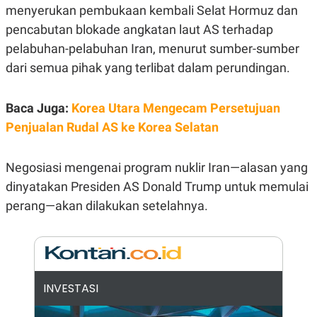
E
menyerukan pembukaan kembali Selat Hormuz dan
R
pencabutan blokade angkatan laut AS terhadap
F
B
O
U
pelabuhan-pelabuhan Iran, menurut sumber-sumber
K
S
dari semua pihak yang terlibat dalam perundingan.
U
I
S
N
E
S
Baca Juga:
Korea Utara Mengecam Persetujuan
S
I
Penjualan Rudal AS ke Korea Selatan
N
S
I
Negosiasi mengenai program nuklir Iran—alasan yang
G
H
dinyatakan Presiden AS Donald Trump untuk memulai
T
perang—akan dilakukan setelahnya.
S
B
T
E
O
L
C
A
K
N
S
J
E
A
INVESTASI
T
O
U
N
P