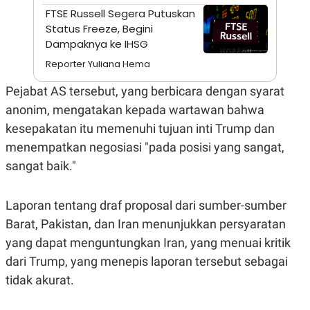
A
I
FTSE Russell Segera Putuskan
S
V
K
E
Status Freeze, Begini
E
Dampaknya ke IHSG
M
E
Reporter Yuliana Hema
N
T
Pejabat AS tersebut, yang berbicara dengan syarat
E
R
anonim, mengatakan kepada wartawan bahwa
I
A
kesepakatan itu memenuhi tujuan inti Trump dan
N
menempatkan negosiasi "pada posisi yang sangat,
L
sangat baik."
E
S
T
A
Laporan tentang draf proposal dari sumber-sumber
R
I
Barat, Pakistan, dan Iran menunjukkan persyaratan
yang dapat menguntungkan Iran, yang menuai kritik
KANAL
dari Trump, yang menepis laporan tersebut sebagai
tidak akurat.
P
I
U
M