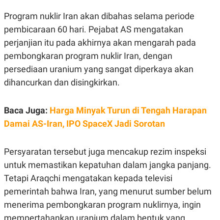
R
T
I
Program nuklir Iran akan dibahas selama periode
S
I
pembicaraan 60 hari. Pejabat AS mengatakan
N
perjanjian itu pada akhirnya akan mengarah pada
G
pembongkaran program nuklir Iran, dengan
K
G
persediaan uranium yang sangat diperkaya akan
M
E
dihancurkan dan disingkirkan.
D
I
A
Baca Juga:
Harga Minyak Turun di Tengah Harapan
.
I
Damai AS-Iran, IPO SpaceX Jadi Sorotan
D
Persyaratan tersebut juga mencakup rezim inspeksi
SITEMAP
PROFILE
TERM
untuk memastikan kepatuhan dalam jangka panjang.
OF
Tetapi Araqchi mengatakan kepada televisi
USE
pemerintah bahwa Iran, yang menurut sumber belum
PEDOMAN
PEMBERITAAN
menerima pembongkaran program nuklirnya, ingin
SIBER
mempertahankan uranium dalam bentuk yang
PRIVACY