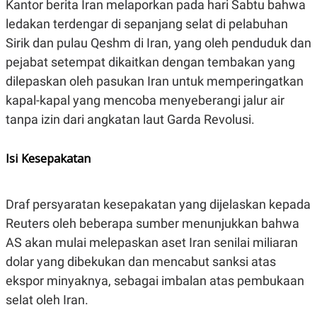
C
L
Kantor berita Iran melaporkan pada hari Sabtu bahwa
A
E
ledakan terdengar di sepanjang selat di pelabuhan
D
A
E
S
Sirik dan pulau Qeshm di Iran, yang oleh penduduk dan
M
E
Y
.
pejabat setempat dikaitkan dengan tembakan yang
I
dilepaskan oleh pasukan Iran untuk memperingatkan
D
kapal-kapal yang mencoba menyeberangi jalur air
L
K
A
I
tanpa izin dari angkatan laut Garda Revolusi.
N
N
G
E
G
R
Isi Kesepakatan
A
J
N
A
A
E
N
M
C
I
Draf persyaratan kesepakatan yang dijelaskan kepada
E
T
Reuters oleh beberapa sumber menunjukkan bahwa
T
E
A
N
AS akan mulai melepaskan aset Iran senilai miliaran
K
dolar yang dibekukan dan mencabut sanksi atas
E
A
P
D
ekspor minyaknya, sebagai imbalan atas pembukaan
A
V
selat oleh Iran.
P
E
E
R