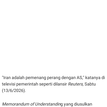
E
E
H
S
A
T
T
Y
A
L
N
E
E
A
N
N
G
A
L
L
I
I
S
S
H
I
S
E
K
X
O
E
L
C
O
U
M
"Iran adalah pemenang perang dengan AS," katanya di
T
I
televisi pemerintah seperti dilansir
Reuters,
Sabtu
V
E
(13/6/2026).
C
O
R
Memorandum of
Understandin
g yang diusulkan
N