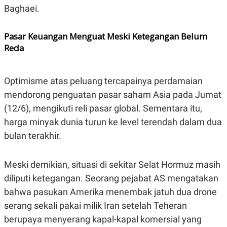
C
L
Baghaei.
A
E
D
A
E
S
Pasar Keuangan Menguat Meski Ketegangan Belum
M
E
Y
.
Reda
I
D
L
K
Optimisme atas peluang tercapainya perdamaian
A
I
N
N
mendorong penguatan pasar saham Asia pada Jumat
G
E
G
R
(12/6), mengikuti reli pasar global. Sementara itu,
A
J
harga minyak dunia turun ke level terendah dalam dua
N
A
A
E
bulan terakhir.
N
M
C
I
E
T
T
E
Meski demikian, situasi di sekitar Selat Hormuz masih
A
N
diliputi ketegangan. Seorang pejabat AS mengatakan
K
bahwa pasukan Amerika menembak jatuh dua drone
E
A
P
D
serang sekali pakai milik Iran setelah Teheran
A
V
P
E
berupaya menyerang kapal-kapal komersial yang
E
R