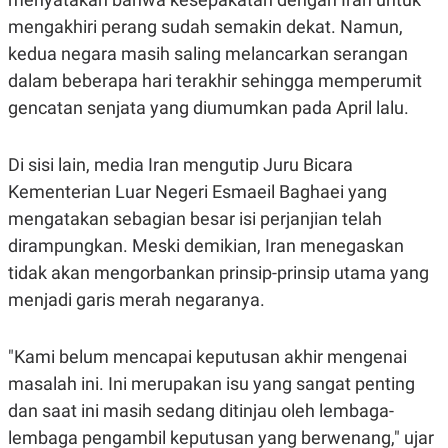
S
A
A
G
mengakhiri perang sudah semakin dekat. Namun,
T
E
kedua negara masih saling melancarkan serangan
D
S
A
dalam beberapa hari terakhir sehingga memperumit
T
A
gencatan senjata yang diumumkan pada April lalu.
K
L
O
I
N
P
Di sisi lain, media Iran mengutip Juru Bicara
T
S
Kementerian Luar Negeri Esmaeil Baghaei yang
A
U
N
S
mengatakan sebagian besar isi perjanjian telah
T
V
dirampungkan. Meski demikian, Iran menegaskan
tidak akan mengorbankan prinsip-prinsip utama yang
JARINGAN
menjadi garis merah negaranya.
K
P
"Kami belum mencapai keputusan akhir mengenai
O
R
N
E
masalah ini. Ini merupakan isu yang sangat penting
T
S
A
S
dan saat ini masih sedang ditinjau oleh lembaga-
N
R
lembaga pengambil keputusan yang berwenang," ujar
A
E