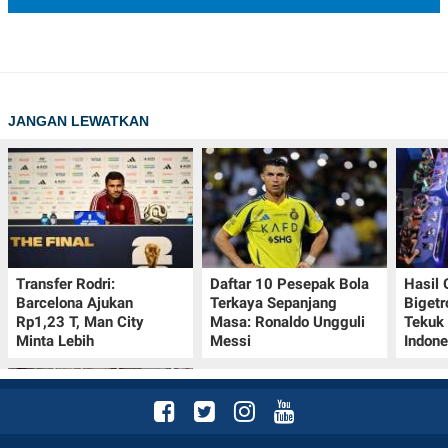
JANGAN LEWATKAN
Transfer Rodri:
Daftar 10 Pesepak Bola
Hasil
Barcelona Ajukan
Terkaya Sepanjang
Bigetr
Rp1,23 T, Man City
Masa: Ronaldo Ungguli
Tekuk 
Minta Lebih
Messi
Indone