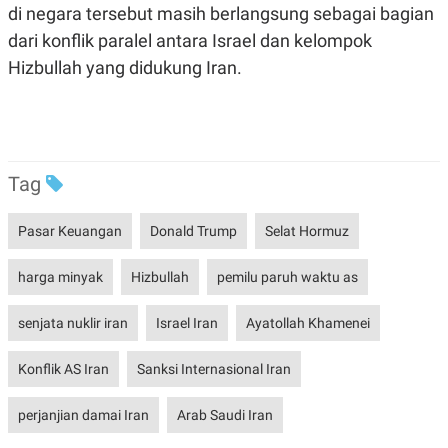
di negara tersebut masih berlangsung sebagai bagian
dari konflik paralel antara Israel dan kelompok
Hizbullah yang didukung Iran.
Tag
Pasar Keuangan
Donald Trump
Selat Hormuz
harga minyak
Hizbullah
pemilu paruh waktu as
senjata nuklir iran
Israel Iran
Ayatollah Khamenei
Konflik AS Iran
Sanksi Internasional Iran
perjanjian damai Iran
Arab Saudi Iran