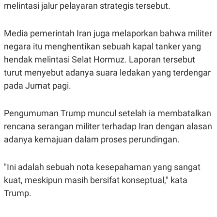
R
T
melintasi jalur pelayaran strategis tersebut.
I
S
I
Media pemerintah Iran juga melaporkan bahwa militer
N
G
negara itu menghentikan sebuah kapal tanker yang
K
hendak melintasi Selat Hormuz. Laporan tersebut
G
M
turut menyebut adanya suara ledakan yang terdengar
E
pada Jumat pagi.
D
I
A
.
Pengumuman Trump muncul setelah ia membatalkan
I
rencana serangan militer terhadap Iran dengan alasan
D
adanya kemajuan dalam proses perundingan.
SITEMAP
PROFILE
TERM
"Ini adalah sebuah nota kesepahaman yang sangat
OF
USE
kuat, meskipun masih bersifat konseptual," kata
PEDOMAN
Trump.
PEMBERITAAN
SIBER
PRIVACY