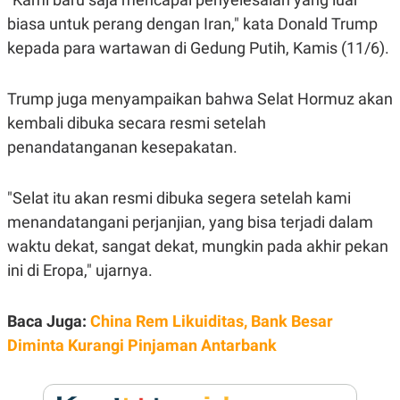
E
R
biasa untuk perang dengan Iran," kata Donald Trump
F
B
kepada para wartawan di Gedung Putih, Kamis (11/6).
O
U
K
S
U
I
Trump juga menyampaikan bahwa Selat Hormuz akan
S
N
E
kembali dibuka secara resmi setelah
S
S
penandatanganan kesepakatan.
I
N
S
"Selat itu akan resmi dibuka segera setelah kami
I
G
menandatangani perjanjian, yang bisa terjadi dalam
H
T
waktu dekat, sangat dekat, mungkin pada akhir pekan
S
B
ini di Eropa," ujarnya.
T
E
O
L
C
A
Baca Juga:
China Rem Likuiditas, Bank Besar
K
N
S
J
Diminta Kurangi Pinjaman Antarbank
E
A
T
O
U
N
P