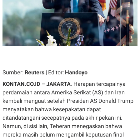
A
A
S
L
I
K
I
E
N
U
D
A
U
N
S
G
T
A
R
N
I
P
I
E
N
Sumber:
Reuters
| Editor:
Handoyo
L
T
U
E
KONTAN.CO.ID – JAKARTA
. Harapan tercapainya
A
R
N
N
perdamaian antara Amerika Serikat (AS) dan Iran
G
A
kembali menguat setelah Presiden AS Donald Trump
U
S
S
I
menyatakan bahwa kesepakatan dapat
A
O
H
N
ditandatangani secepatnya pada akhir pekan ini.
A
A
Namun, di sisi lain, Teheran menegaskan bahwa
L
P
R
mereka masih belum mengambil keputusan final
E
E