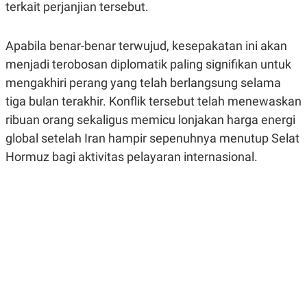
terkait perjanjian tersebut.
R
G
S
I
O
O
N
N
Apabila benar-benar terwujud, kesepakatan ini akan
A
A
menjadi terobosan diplomatik paling signifikan untuk
L
L
F
mengakhiri perang yang telah berlangsung selama
I
N
tiga bulan terakhir. Konflik tersebut telah menewaskan
A
N
ribuan orang sekaligus memicu lonjakan harga energi
C
global setelah Iran hampir sepenuhnya menutup Selat
E
Hormuz bagi aktivitas pelayaran internasional.
Y
C
A
A
N
R
G
I
T
T
E
A
R
H
.
U
.
.
K
L
E
I
S
F