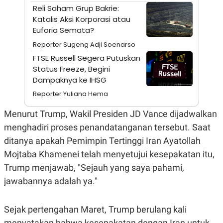
A
I
Reli Saham Grup Bakrie:
S
V
Katalis Aksi Korporasi atau
K
E
E
Euforia Semata?
M
E
Reporter Sugeng Adji Soenarso
N
FTSE Russell Segera Putuskan
T
E
Status Freeze, Begini
R
Dampaknya ke IHSG
I
A
Reporter Yuliana Hema
N
L
Menurut Trump, Wakil Presiden JD Vance dijadwalkan
E
menghadiri proses penandatanganan tersebut. Saat
S
T
ditanya apakah Pemimpin Tertinggi Iran Ayatollah
A
R
Mojtaba Khamenei telah menyetujui kesepakatan itu,
I
Trump menjawab, "Sejauh yang saya pahami,
jawabannya adalah ya."
KANAL
Sejak pertengahan Maret, Trump berulang kali
P
I
U
M
menyatakan bahwa kesepakatan dengan Iran untuk