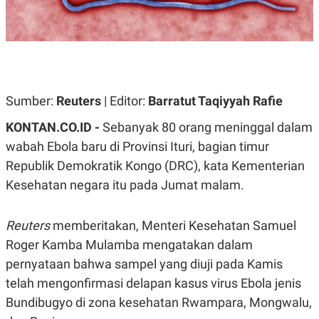
A
A
S
L
I
K
I
E
N
U
D
A
U
N
S
Sumber:
Reuters
| Editor:
Barratut Taqiyyah Rafie
G
T
A
R
KONTAN.CO.ID -
Sebanyak 80 orang meninggal dalam
N
I
wabah Ebola baru di Provinsi Ituri, bagian timur
P
I
E
N
Republik Demokratik Kongo (DRC), kata Kementerian
L
T
Kesehatan negara itu pada Jumat malam.
U
E
A
R
N
N
G
A
Reuters
memberitakan, Menteri Kesehatan Samuel
U
S
S
I
Roger Kamba Mulamba mengatakan dalam
A
O
pernyataan bahwa sampel yang diuji pada Kamis
H
N
A
A
telah mengonfirmasi delapan kasus virus Ebola jenis
L
Bundibugyo di zona kesehatan Rwampara, Mongwalu,
P
R
E
E