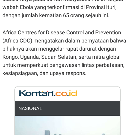
E
E
H
S
wabah Ebola yang terkonfirmasi di Provinsi Ituri,
A
T
T
Y
dengan jumlah kematian 65 orang sejauh ini.
A
L
N
E
Africa Centres for Disease Control and Prevention
E
A
N
N
(Africa CDC) mengatakan dalam pernyataan bahwa
G
A
L
L
pihaknya akan menggelar rapat darurat dengan
I
I
S
S
Kongo, Uganda, Sudan Selatan, serta mitra global
H
I
untuk memperkuat pengawasan lintas perbatasan,
S
kesiapsiagaan, dan upaya respons.
E
K
X
O
E
L
C
O
U
M
T
I
V
NASIONAL
E
C
O
R
N