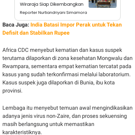
Wiraraja Siap Dikembangkan
N
S
E
E
Reporter Nurtiandriyani Simamora
W
R
S
E
Baca Juga:
India Batasi Impor Perak untuk Tekan
S
M
E
O
Defisit dan Stabilkan Rupee
T
N
U
I
P
A
Africa CDC menyebut kematian dan kasus suspek
A
K
D
I
terutama dilaporkan di zona kesehatan Mongwalu dan
V
L
Rwampara, sementara empat kematian tercatat pada
A
S
kasus yang sudah terkonfirmasi melalui laboratorium.
K
O
Kasus suspek juga dilaporkan di Bunia, ibu kota
R
provinsi.
P
O
R
A
Lembaga itu menyebut temuan awal mengindikasikan
S
I
adanya jenis virus non-Zaire, dan proses sekuensing
K
N
masih berlangsung untuk memastikan
I
A
karakteristiknya.
L
T