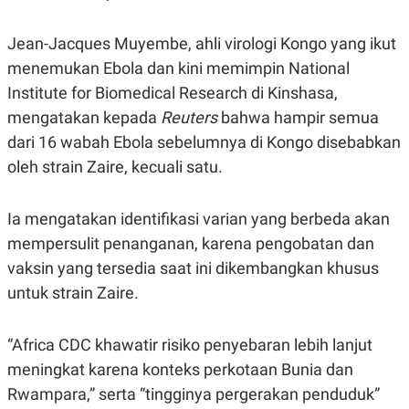
A
I
S
V
K
E
Jean-Jacques Muyembe, ahli virologi Kongo yang ikut
E
M
menemukan Ebola dan kini memimpin National
E
Institute for Biomedical Research di Kinshasa,
N
T
mengatakan kepada
Reuters
bahwa hampir semua
E
R
dari 16 wabah Ebola sebelumnya di Kongo disebabkan
I
oleh strain Zaire, kecuali satu.
A
N
L
Ia mengatakan identifikasi varian yang berbeda akan
E
S
mempersulit penanganan, karena pengobatan dan
T
A
vaksin yang tersedia saat ini dikembangkan khusus
R
untuk strain Zaire.
I
KANAL
“Africa CDC khawatir risiko penyebaran lebih lanjut
meningkat karena konteks perkotaan Bunia dan
P
I
Rwampara,” serta “tingginya pergerakan penduduk”
U
M