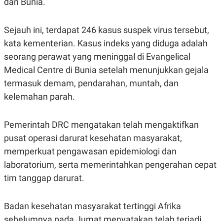
dan Bunia.
R
G
S
I
O
O
Sejauh ini, terdapat 246 kasus suspek virus tersebut,
N
N
A
A
kata kementerian. Kasus indeks yang diduga adalah
L
L
F
seorang perawat yang meninggal di Evangelical
I
Medical Centre di Bunia setelah menunjukkan gejala
N
A
termasuk demam, pendarahan, muntah, dan
N
C
kelemahan parah.
E
Y
C
A
A
Pemerintah DRC mengatakan telah mengaktifkan
N
R
pusat operasi darurat kesehatan masyarakat,
G
I
T
T
memperkuat pengawasan epidemiologi dan
E
A
R
H
laboratorium, serta memerintahkan pengerahan cepat
.
U
.
tim tanggap darurat.
.
K
L
Badan kesehatan masyarakat tertinggi Afrika
E
I
S
F
sebelumnya pada Jumat menyatakan telah terjadi