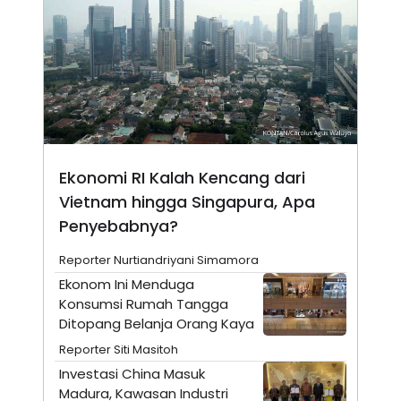
E
R
F
B
O
U
K
S
U
I
S
N
E
S
S
I
N
Ekonomi RI Kalah Kencang dari
S
Vietnam hingga Singapura, Apa
I
G
Penyebabnya?
H
T
Reporter Nurtiandriyani Simamora
S
B
T
E
Ekonom Ini Menduga
O
L
Konsumsi Rumah Tangga
C
A
Ditopang Belanja Orang Kaya
K
N
S
J
Reporter Siti Masitoh
E
A
T
O
Investasi China Masuk
U
N
Madura, Kawasan Industri
P