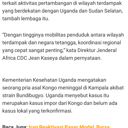
S
A
terkait aktivitas pertambangan di wilayah terdampak
A
G
yang berdekatan dengan Uganda dan Sudan Selatan,
T
E
D
S
tambah lembaga itu.
A
T
A
“Dengan tingginya mobilitas penduduk antara wilayah
K
L
O
I
terdampak dan negara tetangga, koordinasi regional
N
P
yang cepat sangat penting,” kata Direktur Jenderal
T
S
A
U
Africa CDC Jean Kaseya dalam pernyataan.
N
S
T
V
Kementerian Kesehatan Uganda mengatakan
JARINGAN
seorang pria asal Kongo meninggal di Kampala akibat
strain Bundibugyo. Uganda menyebut kasus itu
K
P
O
R
merupakan kasus impor dari Kongo dan belum ada
N
E
kasus lokal yang terkonfirmasi.
T
S
A
S
N
R
A
E
Baca Juga:
Iran Reaktivasi Pasar Modal, Bursa