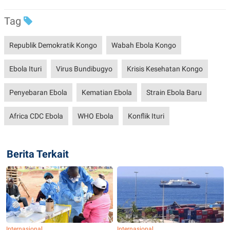
R
T
I
Tag
S
I
N
Republik Demokratik Kongo
Wabah Ebola Kongo
G
K
G
Ebola Ituri
Virus Bundibugyo
Krisis Kesehatan Kongo
M
E
D
Penyebaran Ebola
Kematian Ebola
Strain Ebola Baru
I
A
Africa CDC Ebola
WHO Ebola
Konflik Ituri
.
I
D
Berita Terkait
SITEMAP
PROFILE
TERM
OF
USE
PEDOMAN
PEMBERITAAN
SIBER
PRIVACY
Internasional
Internasional