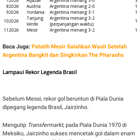
7
2026
Aljazair
Argentina menang 3-0
3
R
T
8
2026
Austria
Argentina menang 2-0
1
I
9
2026
Yordania
Argentina menang 3-1
1
S
I
Tanjung
Argentina menang 3-2
10
2026
1
N
Verde
(perpanjangan waktu)
G
11
2026
Mesir
Argentina menang 3-2
1
K
G
M
Baca Juga:
Pelatih Mesir Salahkan Wasit Setelah
E
Argentina Bangkit dan Singkirkan The Pharaohs
D
I
A
.
Lampaui Rekor Legenda Brasil
I
D
Sebelum Messi, rekor gol beruntun di Piala Dunia
SITEMAP
PROFILE
TERM
dipegang legenda Brasil, Jairzinho.
OF
USE
PEDOMAN
Mengutip
Transfermarkt
, pada Piala Dunia 1970 di
PEMBERITAAN
SIBER
Meksiko, Jairzinho sukses mencetak gol dalam enam
PRIVACY