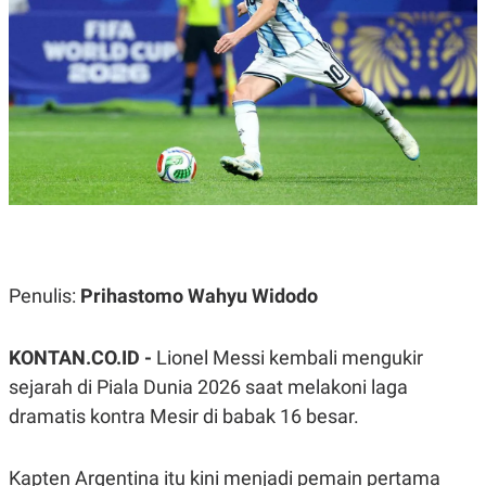
A
A
S
L
I
K
I
E
N
U
D
A
U
N
S
G
T
A
R
N
I
P
I
E
N
L
T
U
E
Penulis:
Prihastomo Wahyu Widodo
A
R
N
N
G
A
U
S
KONTAN.CO.ID -
Lionel Messi kembali mengukir
S
I
sejarah di Piala Dunia 2026 saat melakoni laga
A
O
H
N
dramatis kontra Mesir di babak 16 besar.
A
A
L
P
R
Kapten Argentina itu kini menjadi pemain pertama
E
E