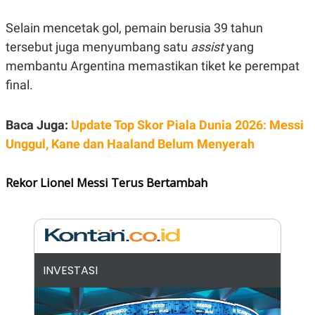
E
R
Selain mencetak gol, pemain berusia 39 tahun
F
B
O
U
tersebut juga menyumbang satu
assist
yang
K
S
membantu Argentina memastikan tiket ke perempat
U
I
S
N
final.
E
S
S
I
Baca Juga:
Update Top Skor Piala Dunia 2026: Messi
N
Unggul, Kane dan Haaland Belum Menyerah
S
I
G
H
Rekor Lionel Messi Terus Bertambah
T
S
B
T
E
O
L
C
A
K
N
S
J
INVESTASI
E
A
T
O
U
N
P