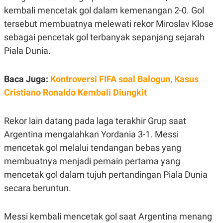
S
A
kembali mencetak gol dalam kemenangan 2-0. Gol
A
G
T
E
tersebut membuatnya melewati rekor Miroslav Klose
D
S
A
sebagai pencetak gol terbanyak sepanjang sejarah
T
Piala Dunia.
A
K
L
O
I
Baca Juga:
Kontroversi FIFA soal Balogun, Kasus
N
P
T
S
Cristiano Ronaldo Kembali Diungkit
A
U
N
S
T
V
Rekor lain datang pada laga terakhir Grup saat
Argentina mengalahkan Yordania 3-1. Messi
JARINGAN
mencetak gol melalui tendangan bebas yang
membuatnya menjadi pemain pertama yang
K
P
mencetak gol dalam tujuh pertandingan Piala Dunia
O
R
N
E
secara beruntun.
T
S
A
S
N
R
Messi kembali mencetak gol saat Argentina menang
A
E