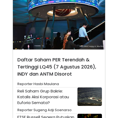
N
S
E
E
W
R
S
E
S
M
E
O
T
N
U
I
P
A
A
K
D
I
V
L
A
Daftar Saham PER Terendah &
S
Tertinggi LQ45 (7 Agustus 2026),
K
O
INDY dan ANTM Disorot
R
P
O
Reporter Hasbi Maulana
R
Reli Saham Grup Bakrie:
A
S
Katalis Aksi Korporasi atau
I
Euforia Semata?
K
N
Reporter Sugeng Adji Soenarso
I
A
L
T
FTSE Russell Segera Putuskan