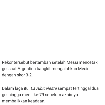
E
E
H
S
A
T
T
Y
A
L
N
E
E
A
N
N
G
A
L
L
I
I
S
S
H
I
S
E
K
X
O
Rekor tersebut bertambah setelah Messi mencetak
E
L
gol saat Argentina bangkit mengalahkan Mesir
C
O
U
M
dengan skor 3-2.
T
I
V
E
Dalam laga itu,
La Albiceleste
sempat tertinggal dua
C
gol hingga menit ke-79 sebelum akhirnya
O
R
membalikkan keadaan.
N