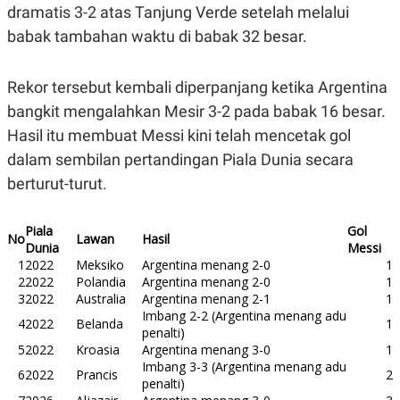
C
L
dramatis 3-2 atas Tanjung Verde setelah melalui
A
E
D
A
babak tambahan waktu di babak 32 besar.
E
S
M
E
Y
.
Rekor tersebut kembali diperpanjang ketika Argentina
I
D
bangkit mengalahkan Mesir 3-2 pada babak 16 besar.
L
K
Hasil itu membuat Messi kini telah mencetak gol
A
I
N
N
dalam sembilan pertandingan Piala Dunia secara
G
E
berturut-turut.
G
R
A
J
N
A
A
E
Piala
Gol
No
Lawan
Hasil
N
M
Dunia
Messi
C
I
1
2022
Meksiko
Argentina menang 2-0
1
E
T
2
2022
Polandia
Argentina menang 2-0
1
T
E
3
2022
Australia
Argentina menang 2-1
1
A
N
K
Imbang 2-2 (Argentina menang adu
4
2022
Belanda
1
penalti)
E
A
5
2022
Kroasia
Argentina menang 3-0
1
P
D
A
V
Imbang 3-3 (Argentina menang adu
6
2022
Prancis
2
P
E
penalti)
E
R