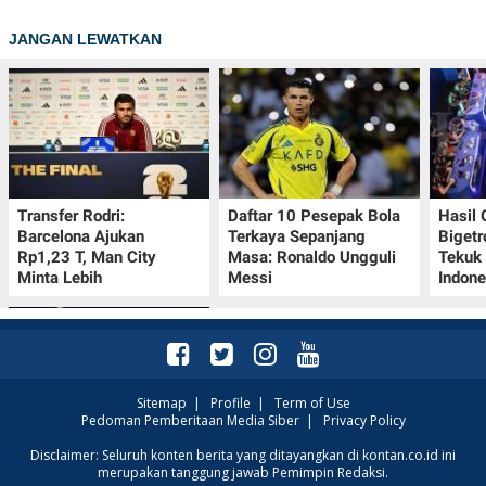
JANGAN LEWATKAN
Transfer Rodri:
Daftar 10 Pesepak Bola
Hasil
Barcelona Ajukan
Terkaya Sepanjang
Bigetr
Rp1,23 T, Man City
Masa: Ronaldo Ungguli
Tekuk 
Minta Lebih
Messi
Indone
Sitemap
|
Profile
|
Term of Use
Pedoman Pemberitaan Media Siber
|
Privacy Policy
Bos LaLiga Javier Tebas
Disclaimer: Seluruh konten berita yang ditayangkan di kontan.co.id ini
merupakan tanggung jawab Pemimpin Redaksi.
Kritik FIFA: Era Infantino