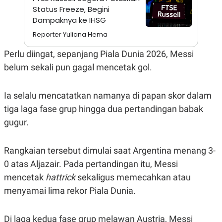
A
I
Status Freeze, Begini
S
V
K
E
Dampaknya ke IHSG
E
Reporter Yuliana Hema
M
E
N
Perlu diingat, sepanjang Piala Dunia 2026, Messi
T
belum sekali pun gagal mencetak gol.
E
R
I
A
Ia selalu mencatatkan namanya di papan skor dalam
N
tiga laga fase grup hingga dua pertandingan babak
L
E
gugur.
S
T
A
Rangkaian tersebut dimulai saat Argentina menang 3-
R
I
0 atas Aljazair. Pada pertandingan itu, Messi
mencetak
hattrick
sekaligus memecahkan atau
KANAL
menyamai lima rekor Piala Dunia.
P
I
U
M
Di laga kedua fase grup melawan Austria, Messi