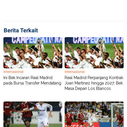
C
L
A
E
D
A
E
S
M
E
Y
.
I
Berita Terkait
D
L
K
A
I
N
N
G
E
G
R
A
J
N
A
Internasional
Internasional
A
E
N
M
Ini Bek Incaran Real Madrid
Real Madrid Perpanjang Kontrak
C
I
pada Bursa Transfer Mendatang
Joan Martinez hingga 2027: Bek
E
T
Masa Depan Los Blancos
T
E
A
N
K
E
A
P
D
A
V
P
E
E
R