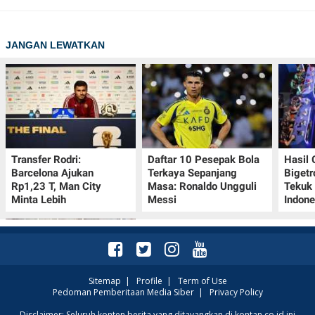
JANGAN LEWATKAN
Transfer Rodri:
Daftar 10 Pesepak Bola
Hasil
Barcelona Ajukan
Terkaya Sepanjang
Bigetr
Rp1,23 T, Man City
Masa: Ronaldo Ungguli
Tekuk 
Minta Lebih
Messi
Indone
Sitemap
|
Profile
|
Term of Use
Pedoman Pemberitaan Media Siber
|
Privacy Policy
Kalender Lunar China
Disclaimer: Seluruh konten berita yang ditayangkan di kontan.co.id ini