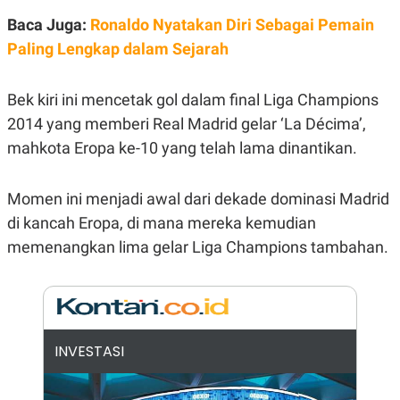
E
E
H
S
Baca Juga:
Ronaldo Nyatakan Diri Sebagai Pemain
A
T
T
Y
Paling Lengkap dalam Sejarah
A
L
N
E
E
A
Bek kiri ini mencetak gol dalam final Liga Champions
N
N
2014 yang memberi Real Madrid gelar ‘La Décima’,
G
A
L
L
mahkota Eropa ke-10 yang telah lama dinantikan.
I
I
S
S
H
I
S
Momen ini menjadi awal dari dekade dominasi Madrid
E
K
di kancah Eropa, di mana mereka kemudian
X
O
memenangkan lima gelar Liga Champions tambahan.
E
L
C
O
U
M
T
I
V
E
C
INVESTASI
O
R
N