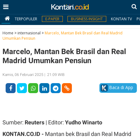
TERPOPULER
E-PAPER
BUSINESS INSIGHT
KONTAN TV
P
Home
>
internasional
>
Marcelo, Mantan Bek Brasil dan Real Madrid
Umumkan Pensiun
MY
Marcelo, Mantan Bek Brasil dan Real
KONTAN
Madrid Umumkan Pensiun
Daftar
Kamis, 06 Februari 2025 | 21:09 WIB
Masuk
Baca di App
BERITA
I
N
N
A
Sumber:
Reuters
| Editor:
Yudho Winarto
V
S
E
I
KONTAN.CO.ID -
Mantan bek Brasil dan Real Madrid
S
O
T
N