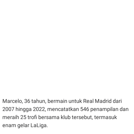
R
G
S
I
O
O
N
N
A
A
L
L
F
I
N
A
N
C
E
Y
C
A
A
N
R
G
I
T
T
E
A
R
H
Marcelo, 36 tahun, bermain untuk Real Madrid dari
.
U
.
2007 hingga 2022, mencatatkan 546 penampilan dan
.
meraih 25 trofi bersama klub tersebut, termasuk
K
L
enam gelar LaLiga.
E
I
S
F