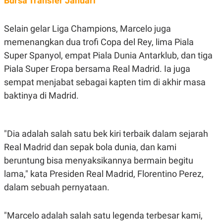
Bursa Transfer Januari
A
I
S
V
K
E
E
Selain gelar Liga Champions, Marcelo juga
M
memenangkan dua trofi Copa del Rey, lima Piala
E
N
Super Spanyol, empat Piala Dunia Antarklub, dan tiga
T
E
Piala Super Eropa bersama Real Madrid. Ia juga
R
sempat menjabat sebagai kapten tim di akhir masa
I
A
baktinya di Madrid.
N
L
E
S
"Dia adalah salah satu bek kiri terbaik dalam sejarah
T
A
Real Madrid dan sepak bola dunia, dan kami
R
I
beruntung bisa menyaksikannya bermain begitu
lama," kata Presiden Real Madrid, Florentino Perez,
KANAL
dalam sebuah pernyataan.
P
I
"Marcelo adalah salah satu legenda terbesar kami,
U
M