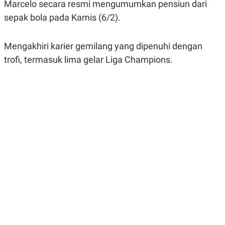
Marcelo secara resmi mengumumkan pensiun dari
A
A
S
L
sepak bola pada Kamis (6/2).
I
K
I
E
N
Mengakhiri karier gemilang yang dipenuhi dengan
U
D
trofi, termasuk lima gelar Liga Champions.
A
U
N
S
G
T
A
R
N
I
P
I
E
N
L
T
U
E
A
R
N
N
G
A
U
S
S
I
A
O
H
N
A
A
L
P
R
E
E