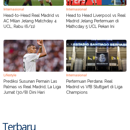
R
T
I
Internasional
Internasional
S
Head-to-Head Real Madrid vs
Head to Head Liverpool vs Real
I
AC Milan Jelang Matchday 4
Madrid Jelang Pertemuan di
N
G
UCL, Rabu (6/11)
Mathcday 5 UCL Pekan Ini
K
G
M
E
D
I
A
.
I
D
Lifestyle
Internasional
Prediksi Susunan Pemain Las
Pertemuan Perdana: Real
Palmas vs Real Madrid, La Liga
Madrid vs VfB Stuttgart di Liga
Jumat (30/8) Dini Hari
Champions
SITEMAP
PROFILE
TERM
OF
USE
PEDOMAN
PEMBERITAAN
Terbaru
SIBER
PRIVACY