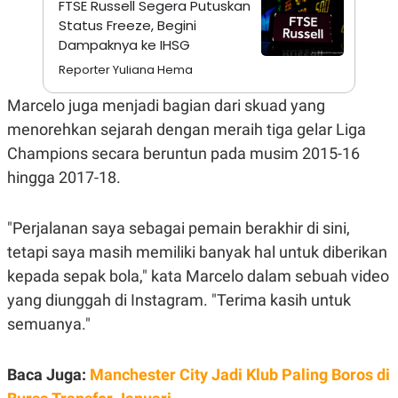
FTSE Russell Segera Putuskan
N
S
Status Freeze, Begini
E
E
Dampaknya ke IHSG
W
R
S
E
Reporter Yuliana Hema
S
M
E
O
T
N
Marcelo juga menjadi bagian dari skuad yang
U
I
menorehkan sejarah dengan meraih tiga gelar Liga
P
A
Champions secara beruntun pada musim 2015-16
A
K
D
I
hingga 2017-18.
V
L
A
S
K
"Perjalanan saya sebagai pemain berakhir di sini,
O
tetapi saya masih memiliki banyak hal untuk diberikan
R
P
kepada sepak bola," kata Marcelo dalam sebuah video
O
R
yang diunggah di Instagram. "Terima kasih untuk
A
semuanya."
S
I
K
N
Baca Juga:
Manchester City Jadi Klub Paling Boros di
I
A
L
T