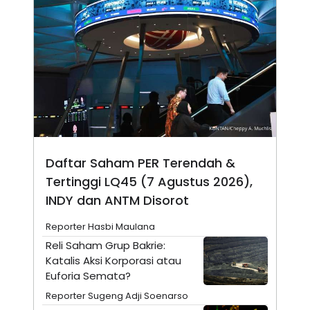
E
R
F
B
O
U
K
S
U
I
S
N
E
S
S
I
N
S
I
Daftar Saham PER Terendah &
G
H
Tertinggi LQ45 (7 Agustus 2026),
T
INDY dan ANTM Disorot
S
B
T
E
Reporter Hasbi Maulana
O
L
C
A
Reli Saham Grup Bakrie:
K
N
Katalis Aksi Korporasi atau
S
J
E
A
Euforia Semata?
T
O
U
N
Reporter Sugeng Adji Soenarso
P