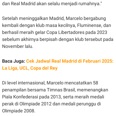
S
A
dan Real Madrid akan selalu menjadi rumahnya."
A
G
T
E
D
S
Setelah meninggalkan Madrid, Marcelo bergabung
A
T
kembali dengan klub masa kecilnya, Fluminense, dan
A
berhasil meraih gelar Copa Libertadores pada 2023
K
L
O
I
sebelum akhirnya berpisah dengan klub tersebut pada
N
P
T
S
November lalu.
A
U
N
S
T
Baca Juga:
Cek Jadwal Real Madrid di Februari 2025:
V
La Liga, UCL, Copa del Rey
JARINGAN
Di level internasional, Marcelo mencatatkan 58
K
P
penampilan bersama Timnas Brasil, memenangkan
O
R
Piala Konfederasi pada 2013, serta meraih medali
N
E
T
S
perak di Olimpiade 2012 dan medali perunggu di
A
S
N
R
Olimpiade 2008.
A
E