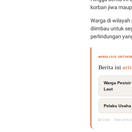
korban jiwa maupun
Warga di wilayah 
diimbau untuk se
perlindungan yang 
ANALISIS UNTUK
Berita ini
art
Warga Pesisir
Laut
Pelaku Usaha 
🔒 Gratis · Tidak perlu l