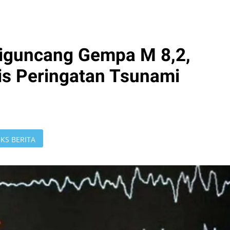
Diguncang Gempa M 8,2,
is Peringatan Tsunami
KS BERITA