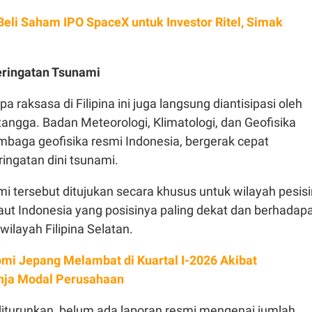
Beli Saham IPO SpaceX untuk Investor Ritel, Simak
Peringatan Tsunami
 raksasa di Filipina ini juga langsung diantisipasi oleh
angga. Badan Meteorologi, Klimatologi, dan Geofisika
mbaga geofisika resmi Indonesia, bergerak cepat
ingatan dini tsunami.
i tersebut ditujukan secara khusus untuk wilayah pesisi
aut Indonesia yang posisinya paling dekat dan berhadap
ilayah Filipina Selatan.
mi Jepang Melambat di Kuartal I-2026 Akibat
nja Modal Perusahaan
 diturunkan, belum ada laporan resmi mengenai jumlah