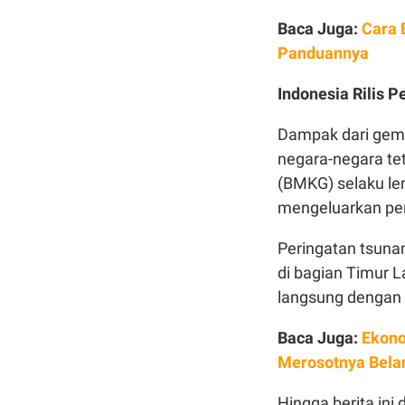
Baca Juga:
Cara 
Panduannya
Indonesia Rilis 
Dampak dari gempa
negara-negara tet
(BMKG) selaku le
mengeluarkan per
Peringatan tsunam
di bagian Timur L
langsung dengan w
Baca Juga:
Ekono
Merosotnya Bela
Hingga berita ini