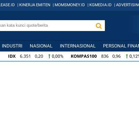
EASE.ID
|
KINERJA EMITEN
|
MOMSMONEY.ID
|
KGMEDIA.ID
|
ADVERTISIN
INDUSTRI
NASIONAL
INTERNASIONAL
PERSONAL FINA
IDX
6.351 0,20
KOMPAS100
836 0,96
0,00%
0,12
KOMPAS100
836 0,96
LQ45
634 -0,07
0,12%
-0,0
LQ45
634 -0,07
ISSI
219 -0,38
ID
-0,01%
-0,17%