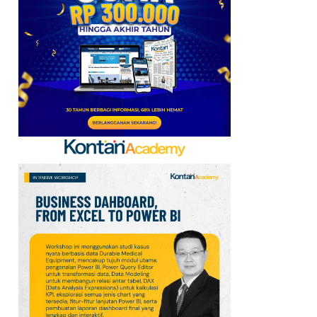
6
Prediksi Persib vs
Persebaya di Final Piala
Presiden 2026: Susunan
Pemain & Skor
7
Jadwal Persija vs Arema
FC Perebutan Juara 3
Piala Presiden 2026,
Kick-off Sore Ini
8
Simak Prakiraan Cuaca
Jawa Barat Kamis (6/8):
Waspada Hujan Ringan
di 3 Wilayah
9
Intip Prakiraan Cuaca
Sumsel Kamis (6/8):