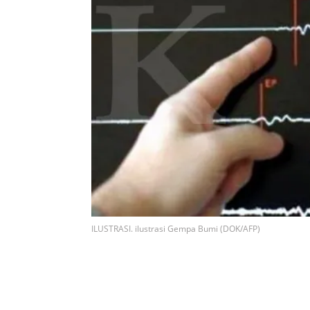
ILUSTRASI. ilustrasi Gempa Bumi (DOK/AFP)