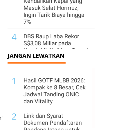
Kendalikan Kapal yang
Masuk Selat Hormuz,
Ingin Tarik Biaya hingga
7%
4
DBS Raup Laba Rekor
S$3,08 Miliar pada
Kuartal II, Naikkan Target
JANGAN LEWATKAN
2026
5
Emas Bersinar, Cetak
1
Kenaikan Harian
Hasil GOTF MLBB 2026:
Terbesar Sejak Februari
Kompak ke 8 Besar, Cek
Jadwal Tanding ONIC
6
Harga Minyak Beragam,
dan Vitality
Pasar Cermati Prospek
2
Pembukaan Kembali
Link dan Syarat
mi
Selat Hormuz
Dokumen Pendaftaran
Pandang Istana untuk