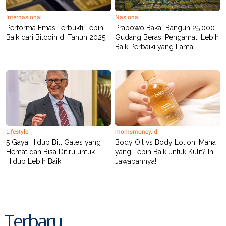
R
T
I
Internasional
Nasional
S
Performa Emas Terbukti Lebih
Prabowo Bakal Bangun 25.000
I
N
Baik dari Bitcoin di Tahun 2025
Gudang Beras, Pengamat: Lebih
G
Baik Perbaiki yang Lama
K
G
M
E
D
I
A
.
I
D
Lifestyle
momsmoney.id
5 Gaya Hidup Bill Gates yang
Body Oil vs Body Lotion, Mana
Hemat dan Bisa Ditiru untuk
yang Lebih Baik untuk Kulit? Ini
Hidup Lebih Baik
Jawabannya!
SITEMAP
PROFILE
TERM
OF
USE
PEDOMAN
PEMBERITAAN
SIBER
Terbaru
PRIVACY