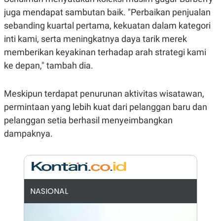
E
R
juga mendapat sambutan baik. "Perbaikan penjualan
F
B
sebanding kuartal pertama, kekuatan dalam kategori
O
U
inti kami, serta meningkatnya daya tarik merek
K
S
U
I
memberikan keyakinan terhadap arah strategi kami
S
N
E
ke depan," tambah dia.
S
S
I
Meskipun terdapat penurunan aktivitas wisatawan,
N
S
permintaan yang lebih kuat dari pelanggan baru dan
I
G
pelanggan setia berhasil menyeimbangkan
H
dampaknya.
T
S
B
T
E
O
L
C
A
K
N
S
J
NASIONAL
E
A
T
O
U
N
P