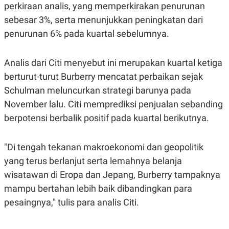
S
A
perkiraan analis, yang memperkirakan penurunan
A
G
sebesar 3%, serta menunjukkan peningkatan dari
T
E
D
S
penurunan 6% pada kuartal sebelumnya.
A
T
A
Analis dari Citi menyebut ini merupakan kuartal ketiga
K
L
O
I
berturut-turut Burberry mencatat perbaikan sejak
N
P
Schulman meluncurkan strategi barunya pada
T
S
A
U
November lalu. Citi memprediksi penjualan sebanding
N
S
T
berpotensi berbalik positif pada kuartal berikutnya.
V
"Di tengah tekanan makroekonomi dan geopolitik
JARINGAN
yang terus berlanjut serta lemahnya belanja
wisatawan di Eropa dan Jepang, Burberry tampaknya
K
P
O
R
mampu bertahan lebih baik dibandingkan para
N
E
T
S
pesaingnya," tulis para analis Citi.
A
S
N
R
A
E