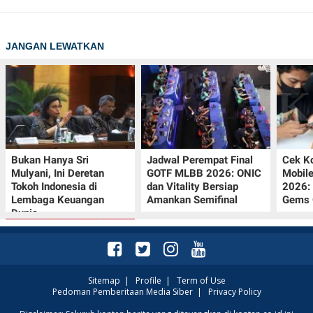
JANGAN LEWATKAN
Bukan Hanya Sri
Jadwal Perempat Final
Cek K
Mulyani, Ini Deretan
GOTF MLBB 2026: ONIC
Mobil
Tokoh Indonesia di
dan Vitality Bersiap
2026:
Lembaga Keuangan
Amankan Semifinal
Gems G
Dunia
Sitemap
|
Profile
|
Term of Use
Pedoman Pemberitaan Media Siber
|
Privacy Policy