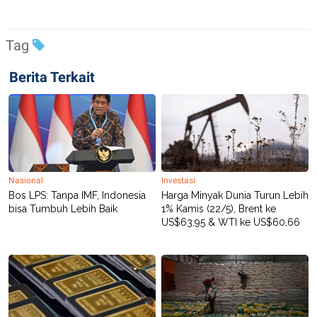
C
L
A
E
D
A
E
S
Tag
M
E
Y
.
I
Berita Terkait
D
L
K
A
I
N
N
G
E
G
R
A
J
N
A
A
E
Nasional
Investasi
N
M
Bos LPS: Tanpa IMF, Indonesia
Harga Minyak Dunia Turun Lebih
C
I
bisa Tumbuh Lebih Baik
1% Kamis (22/5), Brent ke
E
T
US$63,95 & WTI ke US$60,66
T
E
A
N
K
E
A
P
D
A
V
P
E
E
R