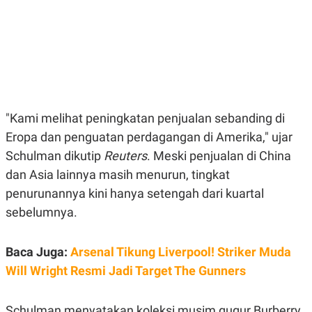
E
E
H
S
A
T
T
Y
A
L
N
E
E
A
N
N
G
A
L
L
"Kami melihat peningkatan penjualan sebanding di
I
I
S
S
Eropa dan penguatan perdagangan di Amerika," ujar
H
I
S
Schulman dikutip
Reuters
. Meski penjualan di China
E
K
dan Asia lainnya masih menurun, tingkat
X
O
penurunannya kini hanya setengah dari kuartal
E
L
C
O
sebelumnya.
U
M
T
I
V
Baca Juga:
Arsenal Tikung Liverpool! Striker Muda
E
Will Wright Resmi Jadi Target The Gunners
C
O
R
N
Schulman menyatakan koleksi musim gugur Burberry