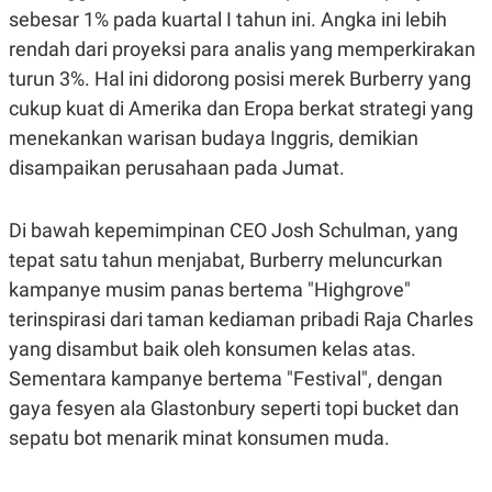
A
A
sebesar 1% pada kuartal I tahun ini. Angka ini lebih
S
L
rendah dari proyeksi para analis yang memperkirakan
I
turun 3%. Hal ini didorong posisi merek Burberry yang
K
I
E
N
cukup kuat di Amerika dan Eropa berkat strategi yang
U
D
A
U
menekankan warisan budaya Inggris, demikian
N
S
disampaikan perusahaan pada Jumat.
G
T
A
R
N
I
Di bawah kepemimpinan CEO Josh Schulman, yang
P
I
E
N
tepat satu tahun menjabat, Burberry meluncurkan
L
T
U
E
kampanye musim panas bertema "Highgrove"
A
R
terinspirasi dari taman kediaman pribadi Raja Charles
N
N
G
A
yang disambut baik oleh konsumen kelas atas.
U
S
S
I
Sementara kampanye bertema "Festival", dengan
A
O
gaya fesyen ala Glastonbury seperti topi bucket dan
H
N
A
A
sepatu bot menarik minat konsumen muda.
L
P
R
E
E