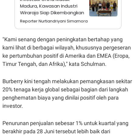
A
I
Madura, Kawasan Industri
S
V
K
E
Wiraraja Siap Dikembangkan
E
Reporter Nurtiandriyani Simamora
M
E
N
T
"Kami senang dengan peningkatan bertahap yang
E
R
kami lihat di berbagai wilayah, khususnya pergeseran
I
ke pertumbuhan positif di Amerika dan EMEA (Eropa,
A
N
Timur Tengah, dan Afrika)," kata Schulman.
L
E
S
Burberry kini tengah melakukan pemangkasan sekitar
T
A
20% tenaga kerja global sebagai bagian dari langkah
R
penghematan biaya yang dinilai positif oleh para
I
investor.
KANAL
Penurunan penjualan sebesar 1% untuk kuartal yang
P
I
berakhir pada 28 Juni tersebut lebih baik dari
U
M