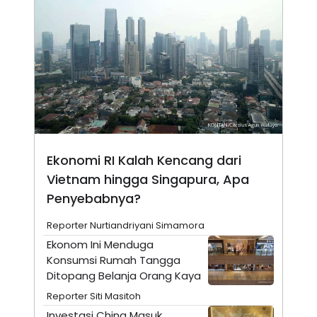
N
S
E
E
W
R
S
E
S
M
E
O
T
N
U
I
P
A
A
K
D
I
V
L
A
Ekonomi RI Kalah Kencang dari
S
Vietnam hingga Singapura, Apa
K
O
Penyebabnya?
R
P
O
Reporter Nurtiandriyani Simamora
R
Ekonom Ini Menduga
A
S
Konsumsi Rumah Tangga
I
Ditopang Belanja Orang Kaya
K
N
Reporter Siti Masitoh
I
A
L
T
Investasi China Masuk