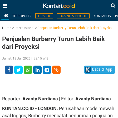
TERPOPULER
E-PAPER
BUSINESS INSIGHT
KONTAN TV
P
Home
>
internasional
>
Penjualan Burberry Turun Lebih Baik dari Proyeksi
Penjualan Burberry Turun Lebih Baik
MY
KONTAN
dari Proyeksi
Daftar
Jumat, 18 Juli 2025 | 22:15 WIB
Masuk
Baca di App
BERITA
I
N
Reporter:
Avanty Nurdiana
| Editor:
Avanty Nurdiana
N
A
V
S
KONTAN.CO.ID - LONDON.
Perusahaan mode mewah
E
I
S
O
asal Inggris, Burberry mencatat penurunan penjualan
T
N