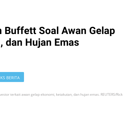
n Buffett Soal Awan Gelap
, dan Hujan Emas
KS BERITA
nvestor terkait awan gelap ekonomi, ketakutan, dan hujan emas. REUTERS/Rick