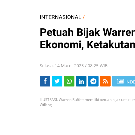
INTERNASIONAL
/
Petuah Bijak Warre
Ekonomi, Ketakutan
Selasa, 14 Maret 2023 / 08:25 WIB
INDE
ILUSTRASI. Warren Buffett memiliki petuah bijak untuk i
Wilking