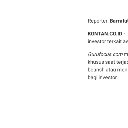
Reporter:
Barratu
KONTAN.CO.ID -
investor terkait 
Gurufocus.com
me
khusus saat terja
bearish atau men
bagi investor.