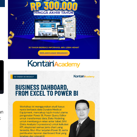
6
Persib vs Persebaya di
Final Piala Presiden
2026, Siapa Lebih Siap?
7
Daftar Negara ASEAN
Berdasarkan Pendapatan
versi Bank Dunia, Posisi
Indonesia?
8
Telegram Sempat Hilang
dari App Store, Ini
Penjelasan Apple dan
Durov
9
Kabar Transfer Man
an
United: 6 Pemain
k
Berpeluang Hengkang
Sebelum Deadline