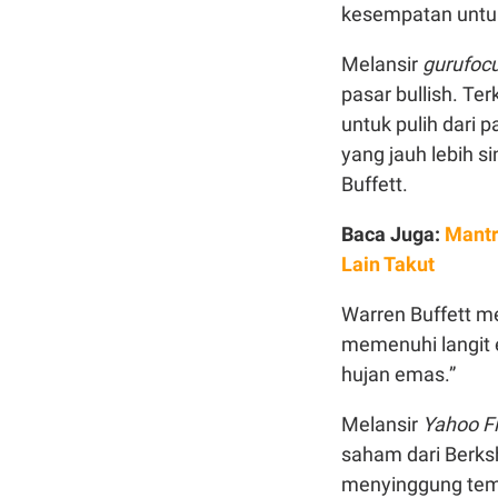
kesempatan untuk
Melansir
gurufoc
pasar bullish. T
untuk pulih dari 
yang jauh lebih s
Buffett.
Baca Juga:
Mantr
Lain Takut
Warren Buffett m
memenuhi langit 
hujan emas.”
Melansir
Yahoo F
saham dari Berkshi
menyinggung tema