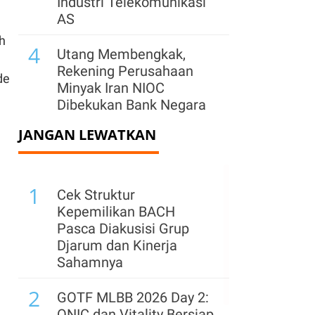
Industri Telekomunikasi
AS
eh
4
Utang Membengkak,
Rekening Perusahaan
de
Minyak Iran NIOC
Dibekukan Bank Negara
JANGAN LEWATKAN
5
Dolar AS Diproyeksi
Tetap Kuat, Intervensi
Jepang Dinilai Tak Cukup
1
Selamatkan Yen
Cek Struktur
Kepemilikan BACH
6
Serangan Houthi ke
Pasca Diakusisi Grup
Kapal Tanker Saudi Picu
Djarum dan Kinerja
Kenaikan Harga Minyak
Sahamnya
Tembus US$ 80
2
GOTF MLBB 2026 Day 2:
7
Rusia - Ukraina Saling
ONIC dan Vitality Bersiap