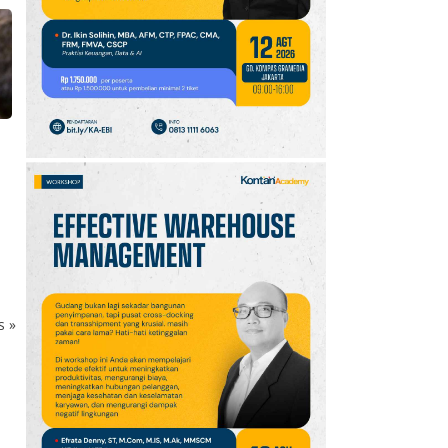
10
Kode Redeem Sword of
Convallaria per Agustus
2026: Segera Klaim
Luxite Gratis
ks
»