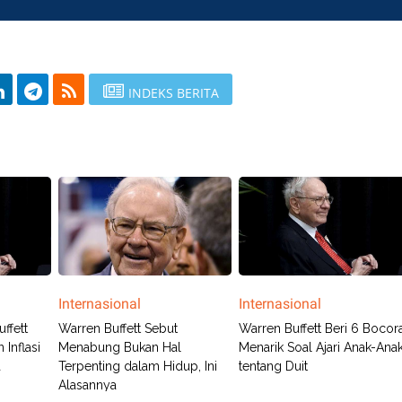
INDEKS BERITA
Internasional
Internasional
ffett
Warren Buffett Sebut
Warren Buffett Beri 6 Bocor
 Inflasi
Menabung Bukan Hal
Menarik Soal Ajari Anak-Ana
a
Terpenting dalam Hidup, Ini
tentang Duit
Alasannya