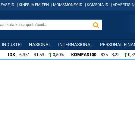
EASE.ID
|
KINERJA EMITEN
|
MOMSMONEY.ID
|
KGMEDIA.ID
|
ADVERTISIN
INDUSTRI
NASIONAL
INTERNASIONAL
PERSONAL FINA
IDX
6.351 31,53
KOMPAS100
835 3,22
0,50%
0,3
IDX
6.351 31,53
KOMPAS100
835 3,22
0,50%
0,3
KOMPAS100
835 3,22
LQ45
634 -1,22
0,39%
-0,1