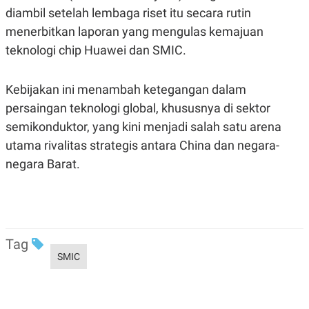
C
L
diambil setelah lembaga riset itu secara rutin
A
E
D
A
menerbitkan laporan yang mengulas kemajuan
E
S
M
E
teknologi chip Huawei dan SMIC.
Y
.
I
D
Kebijakan ini menambah ketegangan dalam
L
K
persaingan teknologi global, khususnya di sektor
A
I
N
N
semikonduktor, yang kini menjadi salah satu arena
G
E
G
R
utama rivalitas strategis antara China dan negara-
A
J
negara Barat.
N
A
A
E
N
M
C
I
E
T
T
E
A
N
K
Tag
SMIC
E
A
P
D
A
V
P
E
E
R