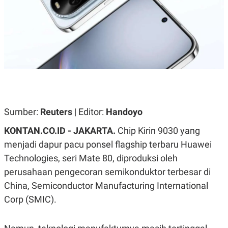
A
A
S
L
I
K
I
E
N
U
D
A
U
N
S
G
T
A
R
N
I
P
I
Sumber:
Reuters
| Editor:
Handoyo
E
N
L
T
KONTAN.CO.ID - JAKARTA.
Chip Kirin 9030 yang
U
E
A
R
menjadi dapur pacu ponsel flagship terbaru Huawei
N
N
G
A
Technologies, seri Mate 80, diproduksi oleh
U
S
perusahaan pengecoran semikonduktor terbesar di
S
I
A
O
China, Semiconductor Manufacturing International
H
N
A
A
Corp (SMIC).
L
P
R
E
E