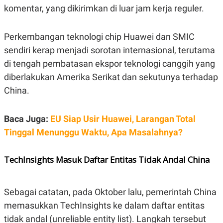
S
A
komentar, yang dikirimkan di luar jam kerja reguler.
A
G
T
E
D
S
A
Perkembangan teknologi chip Huawei dan SMIC
T
sendiri kerap menjadi sorotan internasional, terutama
A
di tengah pembatasan ekspor teknologi canggih yang
K
L
O
I
diberlakukan Amerika Serikat dan sekutunya terhadap
N
P
T
S
China.
A
U
N
S
T
Baca Juga:
EU Siap Usir Huawei, Larangan Total
V
Tinggal Menunggu Waktu, Apa Masalahnya?
JARINGAN
TechInsights Masuk Daftar Entitas Tidak Andal China
K
P
O
R
N
E
Sebagai catatan, pada Oktober lalu, pemerintah China
T
S
A
S
memasukkan TechInsights ke dalam daftar entitas
N
R
A
E
tidak andal (unreliable entity list). Langkah tersebut