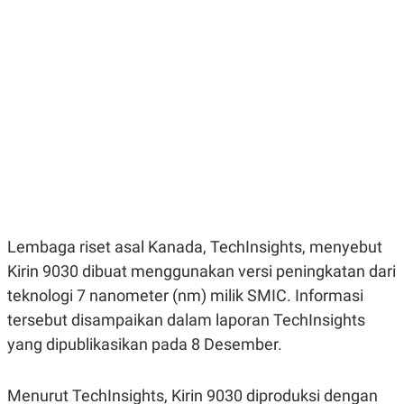
E
E
H
S
A
T
T
Y
A
L
N
E
E
A
N
N
G
A
L
L
I
I
S
S
H
I
S
E
K
X
O
Lembaga riset asal Kanada, TechInsights, menyebut
E
L
C
O
Kirin 9030 dibuat menggunakan versi peningkatan dari
U
M
T
teknologi 7 nanometer (nm) milik SMIC. Informasi
I
tersebut disampaikan dalam laporan TechInsights
V
E
yang dipublikasikan pada 8 Desember.
C
O
R
Menurut TechInsights, Kirin 9030 diproduksi dengan
N