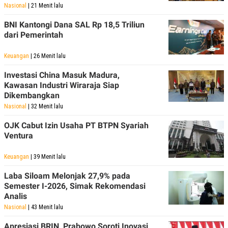
Nasional
| 21 Menit lalu
POLICY
BNI Kantongi Dana SAL Rp 18,5 Triliun
dari Pemerintah
Keuangan
| 26 Menit lalu
Investasi China Masuk Madura,
Kawasan Industri Wiraraja Siap
Dikembangkan
Nasional
| 32 Menit lalu
OJK Cabut Izin Usaha PT BTPN Syariah
Ventura
Keuangan
| 39 Menit lalu
Laba Siloam Melonjak 27,9% pada
Semester I-2026, Simak Rekomendasi
Analis
Nasional
| 43 Menit lalu
Apresiasi BRIN, Prabowo Soroti Inovasi