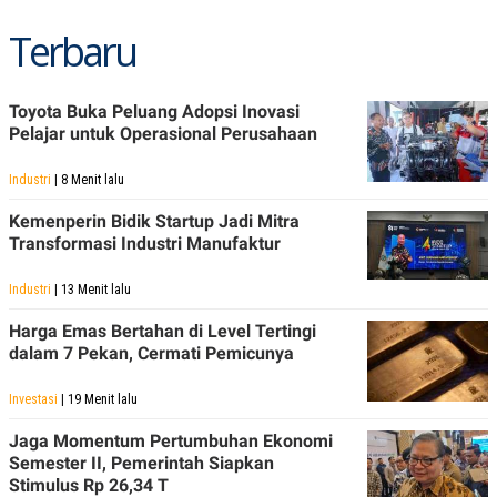
R
T
I
Terbaru
S
I
N
G
Toyota Buka Peluang Adopsi Inovasi
K
Pelajar untuk Operasional Perusahaan
G
M
E
Industri
| 8 Menit lalu
D
I
Kemenperin Bidik Startup Jadi Mitra
A
Transformasi Industri Manufaktur
.
I
D
Industri
| 13 Menit lalu
Harga Emas Bertahan di Level Tertingi
dalam 7 Pekan, Cermati Pemicunya
SITEMAP
PROFILE
TERM
OF
Investasi
| 19 Menit lalu
USE
PEDOMAN
Jaga Momentum Pertumbuhan Ekonomi
PEMBERITAAN
Semester II, Pemerintah Siapkan
SIBER
Stimulus Rp 26,34 T
PRIVACY