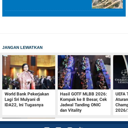
JANGAN LEWATKAN
World Bank Pekerjakan
Hasil GOTF MLBB 2026:
UEFA 
Lagi Sri Mulyani di
Kompak ke 8 Besar, Cek
Aturan
IDA22, Ini Tugasnya
Jadwal Tanding ONIC
Champ
dan Vitality
2026/2