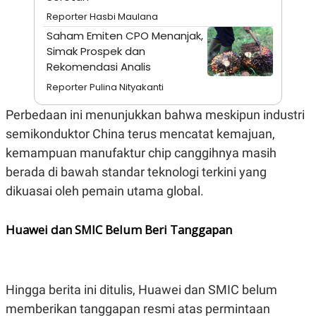
A
I
S
V
Reporter Hasbi Maulana
K
E
Saham Emiten CPO Menanjak,
E
M
Simak Prospek dan
E
Rekomendasi Analis
N
T
Reporter Pulina Nityakanti
E
R
Perbedaan ini menunjukkan bahwa meskipun industri
I
A
semikonduktor China terus mencatat kemajuan,
N
kemampuan manufaktur chip canggihnya masih
L
E
berada di bawah standar teknologi terkini yang
S
dikuasai oleh pemain utama global.
T
A
R
I
Huawei dan SMIC Belum Beri Tanggapan
KANAL
Hingga berita ini ditulis, Huawei dan SMIC belum
P
I
memberikan tanggapan resmi atas permintaan
U
M