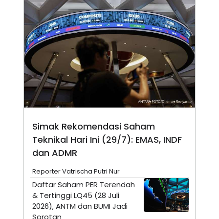
N
S
E
E
W
R
S
E
S
M
E
O
T
N
U
I
P
A
A
K
D
I
V
L
A
S
K
Simak Rekomendasi Saham
O
Teknikal Hari Ini (29/7): EMAS, INDF
R
P
dan ADMR
O
R
A
Reporter Vatrischa Putri Nur
S
Daftar Saham PER Terendah
I
& Tertinggi LQ45 (28 Juli
K
N
2026), ANTM dan BUMI Jadi
I
A
L
T
Sorotan