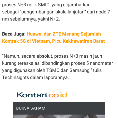
E
proses N+3 milik SMIC, yang digambarkan
R
sebagai “pengembangan skala lanjutan” dari node 7
F
B
O
U
nm sebelumnya, yakni N+2.
K
S
U
I
S
N
Baca Juga:
Huawei dan ZTE Menang Sejumlah
E
S
Kontrak 5G di Vietnam, Picu Kekhawatiran Barat
S
I
N
S
"Namun, secara absolut, proses N+3 masih jauh
I
kurang tereskalasi dibandingkan proses 5 nanometer
G
H
yang digunakan oleh TSMC dan Samsung," tulis
T
TechInsights dalam laporannya.
S
B
T
E
O
L
C
A
K
N
S
J
E
A
BURSA SAHAM
T
O
U
N
P