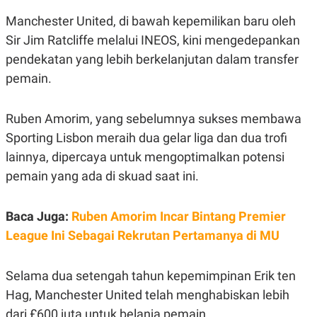
E
E
H
S
Manchester United, di bawah kepemilikan baru oleh
A
T
T
Y
Sir Jim Ratcliffe melalui INEOS, kini mengedepankan
A
L
N
E
pendekatan yang lebih berkelanjutan dalam transfer
E
A
pemain.
N
N
G
A
L
L
Ruben Amorim, yang sebelumnya sukses membawa
I
I
S
S
Sporting Lisbon meraih dua gelar liga dan dua trofi
H
I
S
lainnya, dipercaya untuk mengoptimalkan potensi
E
K
pemain yang ada di skuad saat ini.
X
O
E
L
C
O
Baca Juga:
Ruben Amorim Incar Bintang Premier
U
M
T
League Ini Sebagai Rekrutan Pertamanya di MU
I
V
E
Selama dua setengah tahun kepemimpinan Erik ten
C
O
Hag, Manchester United telah menghabiskan lebih
R
N
dari £600 juta untuk belanja pemain.