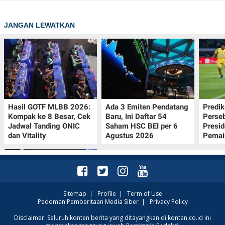
JANGAN LEWATKAN
Hasil GOTF MLBB 2026:
Ada 3 Emiten Pendatang
Predik
Kompak ke 8 Besar, Cek
Baru, Ini Daftar 54
Perseb
Jadwal Tanding ONIC
Saham HSC BEI per 6
Presi
dan Vitality
Agustus 2026
Pemai
Sitemap
|
Profile
|
Term of Use
Pedoman Pemberitaan Media Siber
|
Privacy Policy
UEFA Terapkan Dua
Disclaimer: Seluruh konten berita yang ditayangkan di kontan.co.id ini