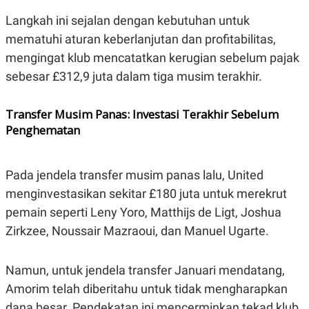
A
I
S
V
Langkah ini sejalan dengan kebutuhan untuk
K
E
E
mematuhi aturan keberlanjutan dan profitabilitas,
M
mengingat klub mencatatkan kerugian sebelum pajak
E
N
sebesar £312,9 juta dalam tiga musim terakhir.
T
E
R
Transfer Musim Panas: Investasi Terakhir Sebelum
I
A
Penghematan
N
L
E
Pada jendela transfer musim panas lalu, United
S
T
menginvestasikan sekitar £180 juta untuk merekrut
A
R
pemain seperti Leny Yoro, Matthijs de Ligt, Joshua
I
Zirkzee, Noussair Mazraoui, dan Manuel Ugarte.
KANAL
Namun, untuk jendela transfer Januari mendatang,
Amorim telah diberitahu untuk tidak mengharapkan
P
I
U
M
dana besar. Pendekatan ini mencerminkan tekad klub