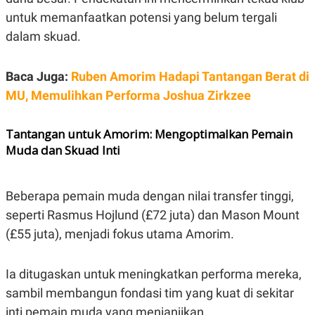
S
A
A
G
untuk memanfaatkan potensi yang belum tergali
T
E
dalam skuad.
D
S
A
T
A
Baca Juga:
Ruben Amorim Hadapi Tantangan Berat di
K
L
MU, Memulihkan Performa Joshua Zirkzee
O
I
N
P
T
S
Tantangan untuk Amorim: Mengoptimalkan Pemain
A
U
N
S
Muda dan Skuad Inti
T
V
Beberapa pemain muda dengan nilai transfer tinggi,
JARINGAN
seperti Rasmus Hojlund (£72 juta) dan Mason Mount
(£55 juta), menjadi fokus utama Amorim.
K
P
O
R
N
E
Ia ditugaskan untuk meningkatkan performa mereka,
T
S
A
S
sambil membangun fondasi tim yang kuat di sekitar
N
R
A
E
inti pemain muda yang menjanjikan.