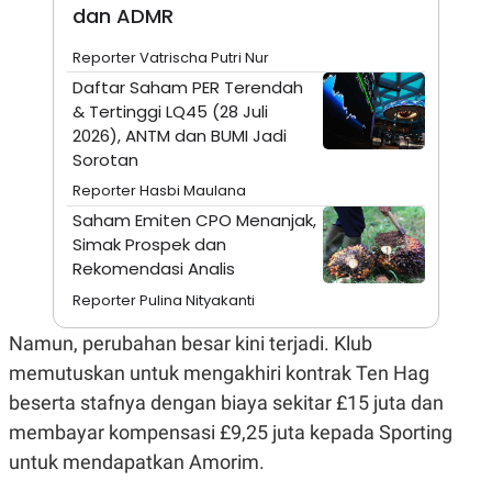
dan ADMR
N
S
E
E
W
R
Reporter Vatrischa Putri Nur
S
E
Daftar Saham PER Terendah
S
M
E
O
& Tertinggi LQ45 (28 Juli
T
N
2026), ANTM dan BUMI Jadi
U
I
Sorotan
P
A
A
K
Reporter Hasbi Maulana
D
I
Saham Emiten CPO Menanjak,
V
L
A
Simak Prospek dan
S
Rekomendasi Analis
K
O
Reporter Pulina Nityakanti
R
P
Namun, perubahan besar kini terjadi. Klub
O
R
memutuskan untuk mengakhiri kontrak Ten Hag
A
S
beserta stafnya dengan biaya sekitar £15 juta dan
I
membayar kompensasi £9,25 juta kepada Sporting
K
N
untuk mendapatkan Amorim.
I
A
L
T