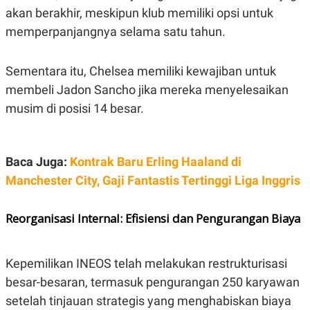
R
T
akan berakhir, meskipun klub memiliki opsi untuk
I
S
memperpanjangnya selama satu tahun.
I
N
G
Sementara itu, Chelsea memiliki kewajiban untuk
K
membeli Jadon Sancho jika mereka menyelesaikan
G
M
musim di posisi 14 besar.
E
D
I
A
.
Baca Juga:
Kontrak Baru Erling Haaland di
I
D
Manchester City, Gaji Fantastis Tertinggi Liga Inggris
Reorganisasi Internal: Efisiensi dan Pengurangan Biaya
SITEMAP
PROFILE
TERM
OF
USE
Kepemilikan INEOS telah melakukan restrukturisasi
PEDOMAN
PEMBERITAAN
besar-besaran, termasuk pengurangan 250 karyawan
SIBER
setelah tinjauan strategis yang menghabiskan biaya
PRIVACY