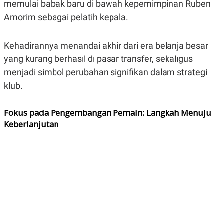
memulai babak baru di bawah kepemimpinan Ruben
A
A
S
L
Amorim sebagai pelatih kepala.
I
K
I
E
N
Kehadirannya menandai akhir dari era belanja besar
U
D
yang kurang berhasil di pasar transfer, sekaligus
A
U
N
S
menjadi simbol perubahan signifikan dalam strategi
G
T
A
R
klub.
N
I
P
I
Fokus pada Pengembangan Pemain: Langkah Menuju
E
N
L
T
Keberlanjutan
U
E
A
R
N
N
G
A
U
S
S
I
A
O
H
N
A
A
L
P
R
E
E