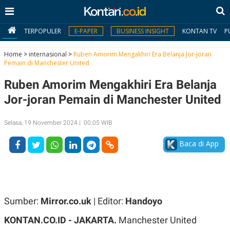
TERPOPULER
E-PAPER
BUSINESS INSIGHT
KONTAN TV
P
Home
>
internasional
>
Ruben Amorim Mengakhiri Era Belanja Jor-joran
Pemain di Manchester United
MY
Ruben Amorim Mengakhiri Era Belanja
KONTAN
Jor-joran Pemain di Manchester United
Daftar
Selasa, 19 November 2024 | 00:05 WIB
Masuk
Baca di App
BERITA
I
N
N
A
Sumber:
Mirror.co.uk
| Editor:
Handoyo
V
S
E
I
KONTAN.CO.ID - JAKARTA.
Manchester United
S
O
T
N