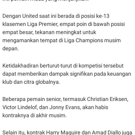
C
L
A
E
D
A
Dengan United saat ini berada di posisi ke-13
E
S
M
E
klasemen Liga Premier, empat poin di bawah posisi
Y
.
I
empat besar, tekanan meningkat untuk
D
mengamankan tempat di Liga Champions musim
L
K
A
I
depan.
N
N
G
E
G
R
Ketidakhadiran berturut-turut di kompetisi tersebut
A
J
N
A
dapat memberikan dampak signifikan pada keuangan
A
E
klub dan citra globalnya.
N
M
C
I
E
T
T
E
Beberapa pemain senior, termasuk Christian Eriksen,
A
N
K
Victor Lindelof, dan Jonny Evans, akan habis
E
A
kontraknya di akhir musim.
P
D
A
V
P
E
Selain itu, kontrak Harry Maguire dan Amad Diallo juga
E
R