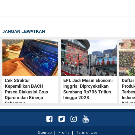
JANGAN LEWATKAN
Cek Struktur
EPL Jadi Mesin Ekonomi
Dafta
Kepemilikan BACH
Inggris, Diproyeksikan
Produk
Pasca Diakusisi Grup
Sumbang Rp796 Triliun
Terbes
Djarum dan Kinerja
hingga 2028
Indone
Sahamnya
Kelim
Sitemap
|
Profile
|
Term of Use