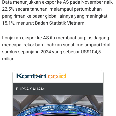
E
Data menunjukkan ekspor ke AS pada November naik
R
22,5% secara tahunan, melampaui pertumbuhan
F
B
pengiriman ke pasar global lainnya yang meningkat
O
U
K
S
15,1%, menurut Badan Statistik Vietnam.
U
I
S
N
E
S
Lonjakan ekspor ke AS itu membuat surplus dagang
S
mencapai rekor baru, bahkan sudah melampaui total
I
N
surplus sepanjang 2024 yang sebesar US$104,5
S
I
miliar.
G
H
T
S
B
T
E
O
L
BURSA SAHAM
C
A
K
N
S
J
E
A
T
O
U
N
P