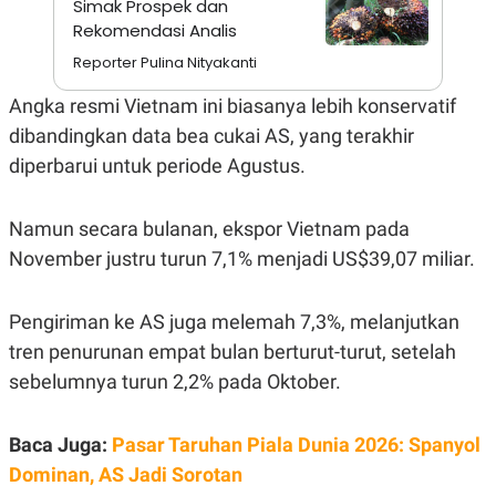
Simak Prospek dan
A
I
S
V
Rekomendasi Analis
K
E
E
Reporter Pulina Nityakanti
M
E
Angka resmi Vietnam ini biasanya lebih konservatif
N
T
dibandingkan data bea cukai AS, yang terakhir
E
diperbarui untuk periode Agustus.
R
I
A
N
Namun secara bulanan, ekspor Vietnam pada
L
November justru turun 7,1% menjadi US$39,07 miliar.
E
S
T
A
Pengiriman ke AS juga melemah 7,3%, melanjutkan
R
tren penurunan empat bulan berturut-turut, setelah
I
sebelumnya turun 2,2% pada Oktober.
KANAL
Baca Juga:
Pasar Taruhan Piala Dunia 2026: Spanyol
P
I
Dominan, AS Jadi Sorotan
U
M