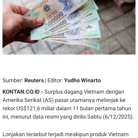
A
A
S
L
I
K
I
E
N
U
D
A
U
N
S
G
T
A
R
N
I
P
I
E
N
L
T
Sumber:
U
E
Reuters
| Editor:
Yudho Winarto
A
R
N
N
KONTAN.CO.ID -
Surplus dagang Vietnam dengan
G
A
Amerika Serikat (AS) pasar utamanya melonjak ke
U
S
S
I
rekor US$121,6 miliar dalam 11 bulan pertama tahun
A
O
H
N
ini, menurut data resmi yang dirilis Sabtu (6/12/2025).
A
A
L
P
R
Lonjakan tersebut terjadi meskipun produk Vietnam
E
E