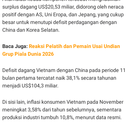
C
L
A
E
surplus dagang US$20,53 miliar, didorong oleh neraca
D
A
positif dengan AS, Uni Eropa, dan Jepang, yang cukup
E
S
M
E
besar untuk menutupi defisit perdagangan dengan
Y
.
I
China dan Korea Selatan.
D
L
K
A
I
Baca Juga:
Reaksi Pelatih dan Pemain Usai Undian
N
N
Grup Piala Dunia 2026
G
E
G
R
A
J
N
A
Defisit dagang Vietnam dengan China pada periode 11
A
E
N
M
bulan pertama tercatat naik 38,1% secara tahunan
C
I
menjadi US$104,3 miliar.
E
T
T
E
A
N
K
Di sisi lain, inflasi konsumen Vietnam pada November
E
A
meningkat 3,58% dari tahun sebelumnya, sementara
P
D
A
V
produksi industri tumbuh 10,8%, menurut data resmi.
P
E
E
R