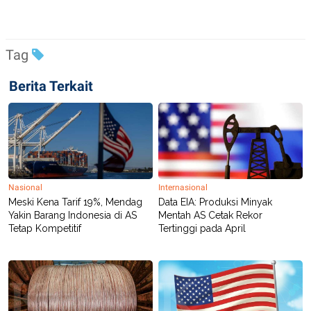
R
T
I
S
I
N
Tag
G
K
Berita Terkait
G
M
E
D
I
A
.
I
D
Nasional
Internasional
Meski Kena Tarif 19%, Mendag
Data EIA: Produksi Minyak
Yakin Barang Indonesia di AS
Mentah AS Cetak Rekor
Tetap Kompetitif
Tertinggi pada April
SITEMAP
PROFILE
TERM
OF
USE
PEDOMAN
PEMBERITAAN
SIBER
PRIVACY