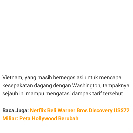
E
E
H
S
A
T
T
Y
A
L
N
E
E
A
N
N
G
A
L
L
I
I
S
S
H
I
S
E
K
Vietnam, yang masih bernegosiasi untuk mencapai
X
O
E
L
kesepakatan dagang dengan Washington, tampaknya
C
O
U
M
sejauh ini mampu mengatasi dampak tarif tersebut.
T
I
V
Baca Juga:
Netflix Beli Warner Bros Discovery US$72
E
C
Miliar: Peta Hollywood Berubah
O
R
N