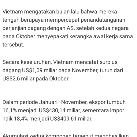
S
A
A
G
Vietnam mengatakan bulan lalu bahwa mereka
T
E
D
S
tengah berupaya mempercepat penandatanganan
A
T
perjanjian dagang dengan AS, setelah kedua negara
A
pada Oktober menyepakati kerangka awal kerja sama
K
L
O
I
tersebut.
N
P
T
S
A
U
Secara keseluruhan, Vietnam mencatat surplus
N
S
T
dagang US$1,09 miliar pada November, turun dari
V
US$2,6 miliar pada Oktober.
JARINGAN
Dalam periode Januari–November, ekspor tumbuh
K
P
O
R
16,1% menjadi US$430,14 miliar, sementara impor
N
E
naik 18,4% menjadi US$409,61 miliar.
T
S
A
S
N
R
A
E
Akumulasi kedua komponen tersebut menghasilkan