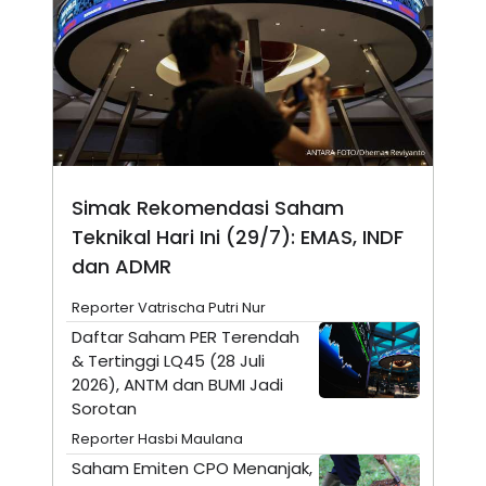
N
S
E
E
W
R
S
E
S
M
E
O
T
N
U
I
P
A
A
K
Simak Rekomendasi Saham
D
I
V
L
Teknikal Hari Ini (29/7): EMAS, INDF
A
S
dan ADMR
K
O
Reporter Vatrischa Putri Nur
R
P
Daftar Saham PER Terendah
O
& Tertinggi LQ45 (28 Juli
R
A
2026), ANTM dan BUMI Jadi
S
Sorotan
I
Reporter Hasbi Maulana
K
N
I
A
Saham Emiten CPO Menanjak,
L
T