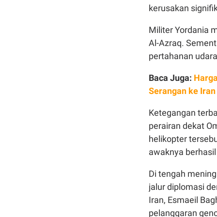
kerusakan signif
Militer Yordania
Al-Azraq. Sement
pertahanan udara
Baca Juga:
Harga
Serangan ke Iran
Ketegangan terbar
perairan dekat O
helikopter terseb
awaknya berhasil
Di tengah mening
jalur diplomasi 
Iran, Esmaeil Bag
pelanggaran genca