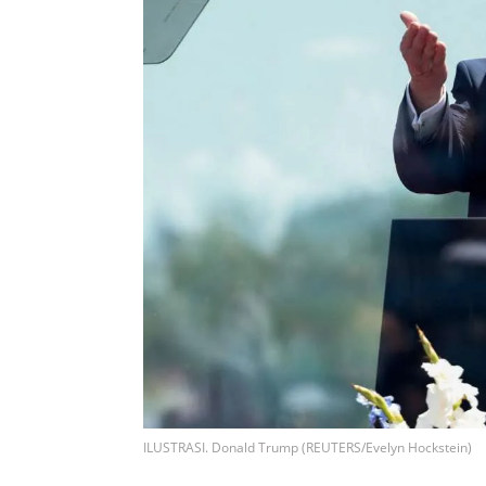
ILUSTRASI. Donald Trump (REUTERS/Evelyn Hockstein)