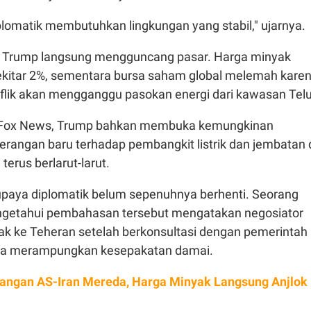
plomatik membutuhkan lingkungan yang stabil," ujarnya.
s Trump langsung mengguncang pasar. Harga minyak
ekitar 2%, sementara bursa saham global melemah kare
flik akan mengganggu pasokan energi dari kawasan Telu
 Fox News, Trump bahkan membuka kemungkinan
rangan baru terhadap pembangkit listrik dan jembatan 
 terus berlarut-larut.
upaya diplomatik belum sepenuhnya berhenti. Seorang
getahui pembahasan tersebut mengatakan negosiator
lak ke Teheran setelah berkonsultasi dengan pemerintah
a merampungkan kesepakatan damai.
angan AS-Iran Mereda, Harga Minyak Langsung Anjlok