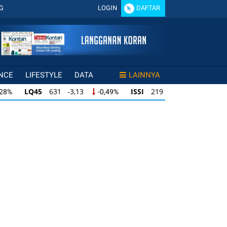
G
LOGIN
DAFTAR
NCE
LIFESTYLE
DATA
LAINNYA
LQ45
631 -3,13
ISSI
219 -0,63
,28%
-0,49%
-0,29%
LQ45
631 -3,13
ISSI
219 -0,63
28%
-0,49%
-0,29%
ISSI
219 -0,63
IDX30
354 -1,64
49%
-0,29%
-0,46%