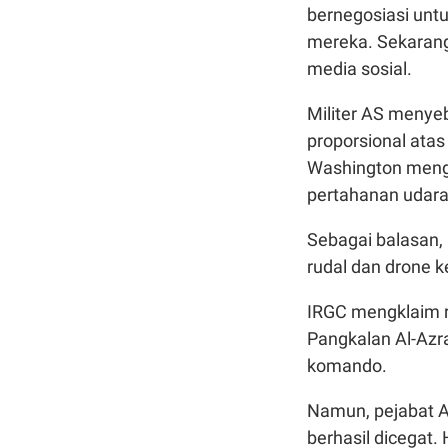
bernegosiasi un
mereka. Sekarang
media sosial.
Militer AS menyeb
proporsional atas
Washington mengk
pertahanan udara,
Sebagai balasan,
rudal dan drone k
IRGC mengklaim r
Pangkalan Al-Azra
komando.
Namun, pejabat A
berhasil dicegat.