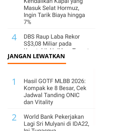
Kendalikan Kapal yang
Masuk Selat Hormuz,
Ingin Tarik Biaya hingga
7%
4
DBS Raup Laba Rekor
S$3,08 Miliar pada
Kuartal II, Naikkan Target
JANGAN LEWATKAN
2026
5
Harga Minyak Dunia
1
Turun Kamis (6/8) Pagi,
Hasil GOTF MLBB 2026:
Brent ke US$ 79,08 & WTI
Kompak ke 8 Besar, Cek
ke US$ 74,69
Jadwal Tanding ONIC
dan Vitality
6
Trump Ungkap Sinyal
2
Positif dari Negosiasi
World Bank Pekerjakan
AS-Iran, Apa Isinya?
Lagi Sri Mulyani di IDA22,
Ini Tugasnya