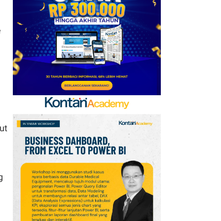
Baru, Ini Daftar 54
Saham HSC BEI per 6
e
Agustus 2026
7
Promo Super Hemat
Indomaret 6–19 Agustus
2026, Diskon Kebutuhan
Rumah hingga 40%
8
UEFA hingga Luis Figo,
Ini Daftar Pihak yang
ut
Menentang Gianni
Infantino
9
Jadwal Persija vs Arema
g
FC Perebutan Juara 3
Piala Presiden 2026,
Kick-off Sore Ini