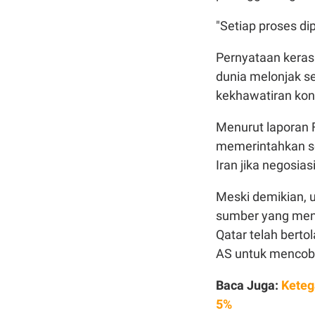
"Setiap proses di
Pernyataan kera
dunia melonjak s
kekhawatiran kon
Menurut laporan
memerintahkan se
Iran jika negosiasi
Meski demikian, 
sumber yang men
Qatar telah berto
AS untuk mencob
Baca Juga:
Keteg
5%