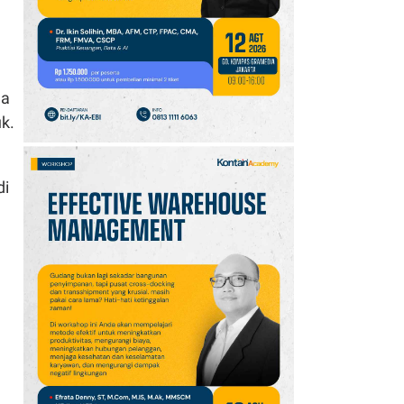
10
Intip Prakiraan Cuaca
Sumsel Kamis (6/8):
Hujan Ringan
Mendominasi, Siapkan
na
Payung!
k.
di