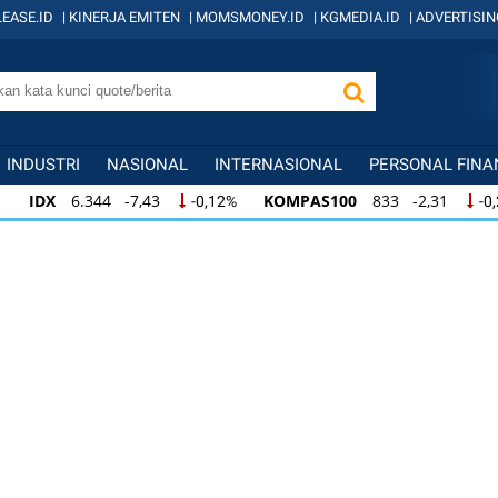
EASE.ID
|
KINERJA EMITEN
|
MOMSMONEY.ID
|
KGMEDIA.ID
|
ADVERTISIN
INDUSTRI
NASIONAL
INTERNASIONAL
PERSONAL FINA
IDX
6.344 -7,43
KOMPAS100
833 -2,31
-0,12%
-0
IDX
6.344 -7,43
KOMPAS100
833 -2,31
-0,12%
-0,
KOMPAS100
833 -2,31
LQ45
631 -3,13
-0,28%
-0,